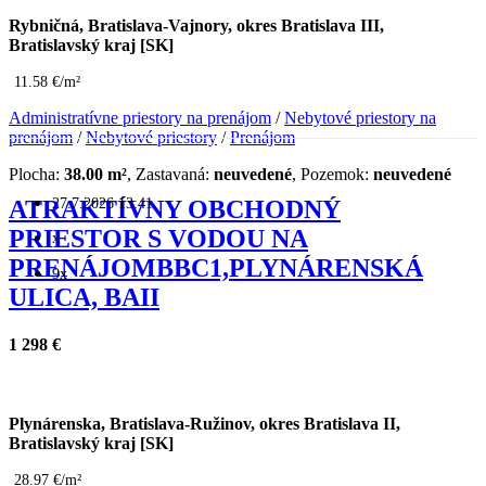
Rybničná, Bratislava-Vajnory, okres Bratislava III,
Bratislavský kraj [SK]
11.58 €/m²
Administratívne priestory na prenájom
/
Nebytové priestory na
prenájom
/
Nebytové priestory
/
Prenájom
Plocha:
38.00 m²
, Zastavaná:
neuvedené
, Pozemok:
neuvedené
27.7.2026 13:41
ATRAKTÍVNY OBCHODNÝ
PRIESTOR S VODOU NA
x
PRENÁJOMBBC1,PLYNÁRENSKÁ
9x
ULICA, BAII
1 298 €
Plynárenska, Bratislava-Ružinov, okres Bratislava II,
Bratislavský kraj [SK]
28.97 €/m²