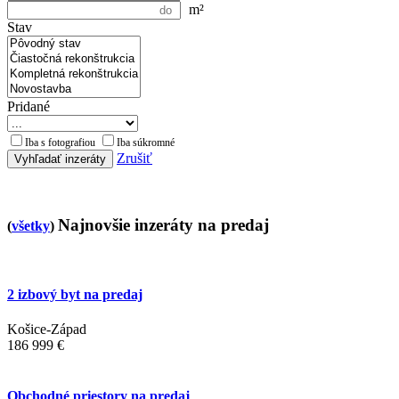
m²
Stav
Pridané
Iba s fotografiou
Iba súkromné
Zrušiť
Vyhľadať inzeráty
Najnovšie inzeráty na predaj
(
všetky
)
2 izbový byt na predaj
Košice-Západ
186 999 €
Obchodné priestory na predaj