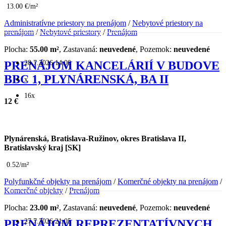
13.00 €/m²
Administratívne priestory na prenájom
/
Nebytové priestory na
prenájom
/
Nebytové priestory
/
Prenájom
Plocha:
55.00 m²
, Zastavaná:
neuvedené
, Pozemok:
neuvedené
28.7.2026 14:00
PRENÁJOM KANCELÁRIÍ V BUDOVE
BBC 1, PLYNÁRENSKÁ, BA II
x
16x
12 €
Plynárenská, Bratislava-Ružinov, okres Bratislava II,
Bratislavský kraj [SK]
0.52/m²
Polyfunkčné objekty na prenájom
/
Komerčné objekty na prenájom
/
Komerčné objekty
/
Prenájom
Plocha:
23.00 m²
, Zastavaná:
neuvedené
, Pozemok:
neuvedené
27.7.2026 21:05
PRENÁJOM REPREZENTATÍVNYCH