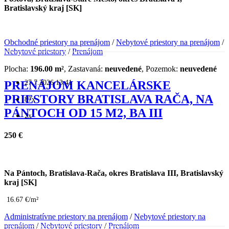
Bratislavský kraj [SK]
Obchodné priestory na prenájom
/
Nebytové priestory na prenájom
/
Nebytové priestory
/
Prenájom
Plocha:
196.00 m²
, Zastavaná:
neuvedené
, Pozemok:
neuvedené
27.7.2026 13:41
PRENÁJOM KANCELÁRSKE
PRIESTORY BRATISLAVA RAČA, NA
87x
PÁNTOCH OD 15 M2, BA III
2x
250 €
Na Pántoch, Bratislava-Rača, okres Bratislava III, Bratislavský
kraj [SK]
16.67 €/m²
Administratívne priestory na prenájom
/
Nebytové priestory na
prenájom
/
Nebytové priestory
/
Prenájom