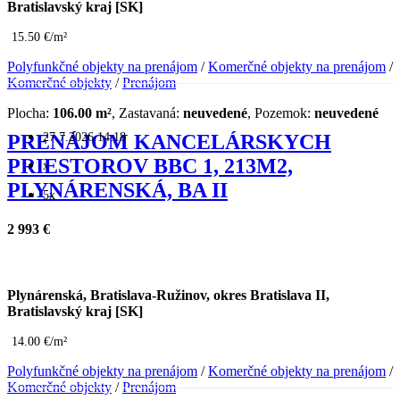
Bratislavský kraj [SK]
15.50 €/m²
Polyfunkčné objekty na prenájom
/
Komerčné objekty na prenájom
/
Komerčné objekty
/
Prenájom
Plocha:
106.00 m²
, Zastavaná:
neuvedené
, Pozemok:
neuvedené
27.7.2026 14:18
PRENÁJOM KANCELÁRSKYCH
PRIESTOROV BBC 1, 213M2,
x
PLYNÁRENSKÁ, BA II
5x
2 993 €
Plynárenská, Bratislava-Ružinov, okres Bratislava II,
Bratislavský kraj [SK]
14.00 €/m²
Polyfunkčné objekty na prenájom
/
Komerčné objekty na prenájom
/
Komerčné objekty
/
Prenájom