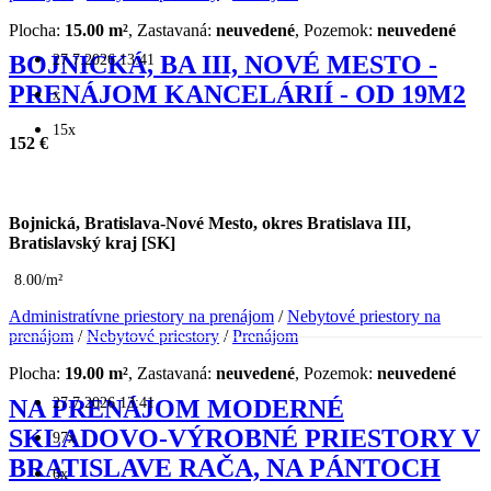
Plocha:
15.00 m²
, Zastavaná:
neuvedené
, Pozemok:
neuvedené
27.7.2026 13:41
BOJNICKÁ, BA III, NOVÉ MESTO -
PRENÁJOM KANCELÁRIÍ - OD 19M2
x
15x
152 €
Bojnická, Bratislava-Nové Mesto, okres Bratislava III,
Bratislavský kraj [SK]
8.00/m²
Administratívne priestory na prenájom
/
Nebytové priestory na
prenájom
/
Nebytové priestory
/
Prenájom
Plocha:
19.00 m²
, Zastavaná:
neuvedené
, Pozemok:
neuvedené
27.7.2026 13:41
NA PRENÁJOM MODERNÉ
SKLADOVO-VÝROBNÉ PRIESTORY V
97x
BRATISLAVE RAČA, NA PÁNTOCH
6x