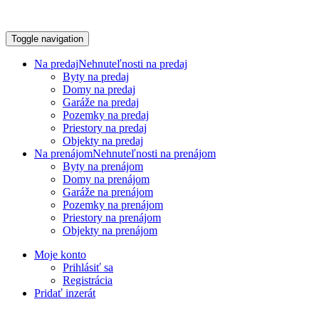
Toggle navigation
Na predaj
Nehnuteľnosti na predaj
Byty na predaj
Domy na predaj
Garáže na predaj
Pozemky na predaj
Priestory na predaj
Objekty na predaj
Na prenájom
Nehnuteľnosti na prenájom
Byty na prenájom
Domy na prenájom
Garáže na prenájom
Pozemky na prenájom
Priestory na prenájom
Objekty na prenájom
Moje konto
Prihlásiť sa
Registrácia
Pridať inzerát