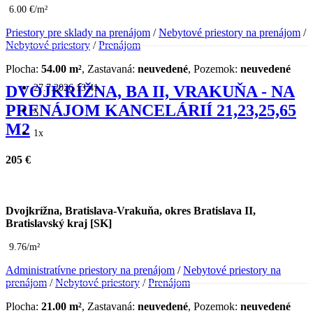
6.00 €/m²
Priestory pre sklady na prenájom
/
Nebytové priestory na prenájom
/
Nebytové priestory
/
Prenájom
Plocha:
54.00 m²
, Zastavaná:
neuvedené
, Pozemok:
neuvedené
27.7.2026 13:41
DVOJKRÍŽNA, BA II, VRAKUŇA - NA
PRENÁJOM KANCELÁRIÍ 21,23,25,65
x
M2
1x
205 €
Dvojkrížna, Bratislava-Vrakuňa, okres Bratislava II,
Bratislavský kraj [SK]
9.76/m²
Administratívne priestory na prenájom
/
Nebytové priestory na
prenájom
/
Nebytové priestory
/
Prenájom
Plocha:
21.00 m²
, Zastavaná:
neuvedené
, Pozemok:
neuvedené