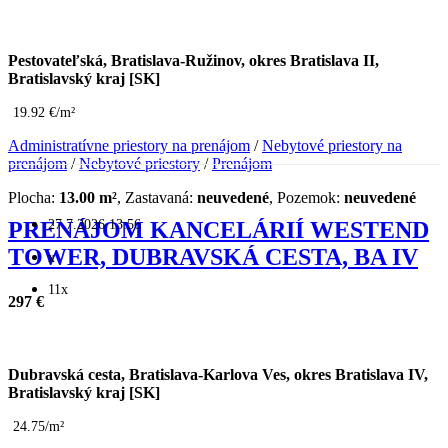
Pestovateľská, Bratislava-Ružinov, okres Bratislava II,
Bratislavský kraj [SK]
19.92 €/m²
Administratívne priestory na prenájom
/
Nebytové priestory na
prenájom
/
Nebytové priestory
/
Prenájom
Plocha:
13.00 m²
, Zastavaná:
neuvedené
, Pozemok:
neuvedené
27.7.2026 13:56
PRENÁJOM KANCELÁRIÍ WESTEND
TOWER, DUBRAVSKÁ CESTA, BA IV
x
11x
297 €
Dubravská cesta, Bratislava-Karlova Ves, okres Bratislava IV,
Bratislavský kraj [SK]
24.75/m²