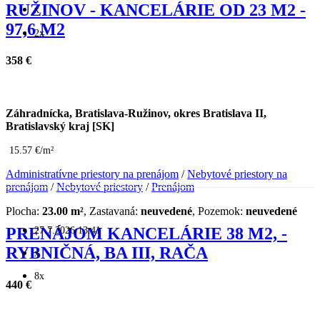
RUŽINOV - KANCELÁRIE OD 23 M2 -
x
97,6 M2
2x
358 €
Záhradnícka, Bratislava-Ružinov, okres Bratislava II,
Bratislavský kraj [SK]
15.57 €/m²
Administratívne priestory na prenájom
/
Nebytové priestory na
prenájom
/
Nebytové priestory
/
Prenájom
Plocha:
23.00 m²
, Zastavaná:
neuvedené
, Pozemok:
neuvedené
27.7.2026 13:41
PRENÁJOM KANCELÁRIE 38 M2, -
RYBNIČNÁ, BA III, RAČA
x
8x
440 €