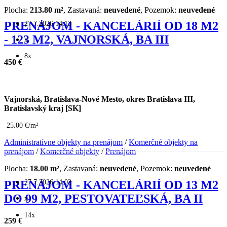
Plocha:
213.80 m²
, Zastavaná:
neuvedené
, Pozemok:
neuvedené
27.7.2026 14:13
PRENÁJOM - KANCELÁRIÍ OD 18 M2
- 123 M2, VAJNORSKÁ, BA III
x
8x
450 €
Vajnorská, Bratislava-Nové Mesto, okres Bratislava III,
Bratislavský kraj [SK]
25.00 €/m²
Administratívne objekty na prenájom
/
Komerčné objekty na
prenájom
/
Komerčné objekty
/
Prenájom
Plocha:
18.00 m²
, Zastavaná:
neuvedené
, Pozemok:
neuvedené
27.7.2026 14:02
PRENÁJOM - KANCELÁRIÍ OD 13 M2
DO 99 M2, PESTOVATEĽSKÁ, BA II
x
14x
259 €