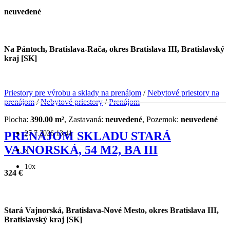
neuvedené
Na Pántoch, Bratislava-Rača, okres Bratislava III, Bratislavský
kraj [SK]
Priestory pre výrobu a sklady na prenájom
/
Nebytové priestory na
prenájom
/
Nebytové priestory
/
Prenájom
Plocha:
390.00 m²
, Zastavaná:
neuvedené
, Pozemok:
neuvedené
27.7.2026 13:41
PRENÁJOM SKLADU STARÁ
VAJNORSKÁ, 54 M2, BA III
x
10x
324 €
Stará Vajnorská, Bratislava-Nové Mesto, okres Bratislava III,
Bratislavský kraj [SK]