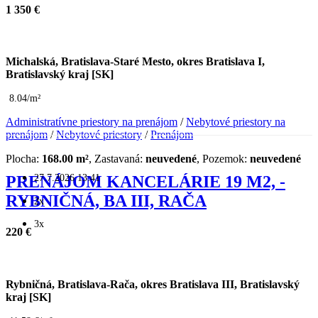
1 350 €
Michalská, Bratislava-Staré Mesto, okres Bratislava I,
Bratislavský kraj [SK]
8.04/m²
Administratívne priestory na prenájom
/
Nebytové priestory na
prenájom
/
Nebytové priestory
/
Prenájom
Plocha:
168.00 m²
, Zastavaná:
neuvedené
, Pozemok:
neuvedené
27.7.2026 13:41
PRENÁJOM KANCELÁRIE 19 M2, -
RYBNIČNÁ, BA III, RAČA
2x
3x
220 €
Rybničná, Bratislava-Rača, okres Bratislava III, Bratislavský
kraj [SK]