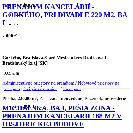
27.7.2026 13:41
PRENÁJOM KANCELÁRIÍ -
GORKÉHO, PRI DIVADLE 220 M2, BA
114x
I
6x
2 000 €
Gorkého, Bratislava-Staré Mesto, okres Bratislava I,
Bratislavský kraj [SK]
9.09 €/m²
Administratívne priestory na prenájom
/
Nebytové priestory na
prenájom
/
Nebytové priestory
/
Prenájom
Plocha:
220.00 m²
, Zastavaná:
neuvedené
, Pozemok:
neuvedené
27.7.2026 13:41
MICHALSKÁ, BA I, PEŠIA ZÓNA -
PRENÁJOM KANCELÁRIÍ 168 M2 V
x
HISTORICKEJ BUDOVE
8x