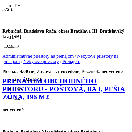
11x
572 €
Rybničná, Bratislava-Rača, okres Bratislava III, Bratislavský
kraj [SK]
10.59/m²
Administratívne priestory na prenájom
/
Nebytové priestory na
prenájom
/
Nebytové priestory
/
Prenájom
Plocha:
54.00 m²
, Zastavaná:
neuvedené
, Pozemok:
neuvedené
27.7.2026 13:41
PRENÁJOM OBCHODNÉHO
PRIESTORU - POŠTOVÁ, BA I, PEŠIA
118x
ZÓNA, 196 M2
11x
neuvedené
Poštová, Bratislava-Staré Mesto, okres Bratislava I,