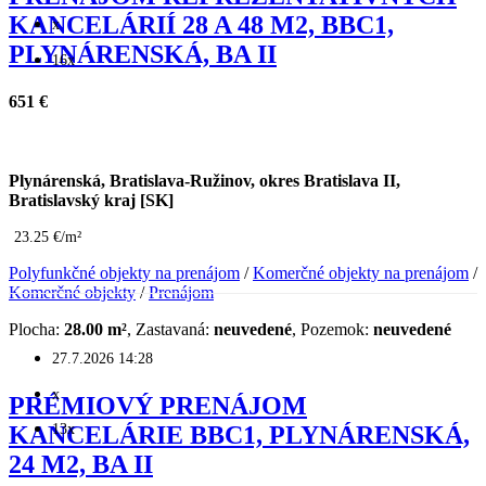
KANCELÁRIÍ 28 A 48 M2, BBC1,
x
PLYNÁRENSKÁ, BA II
16x
651 €
Plynárenská, Bratislava-Ružinov, okres Bratislava II,
Bratislavský kraj [SK]
23.25 €/m²
Polyfunkčné objekty na prenájom
/
Komerčné objekty na prenájom
/
Komerčné objekty
/
Prenájom
Plocha:
28.00 m²
, Zastavaná:
neuvedené
, Pozemok:
neuvedené
27.7.2026 14:28
x
PRÉMIOVÝ PRENÁJOM
13x
KANCELÁRIE BBC1, PLYNÁRENSKÁ,
24 M2, BA II