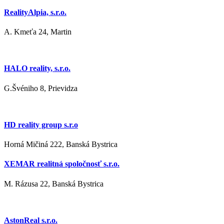
RealityAlpia, s.r.o.
A. Kmeťa 24, Martin
HALO reality, s.r.o.
G.Švéniho 8, Prievidza
HD reality group s.r.o
Horná Mičiná 222, Banská Bystrica
XEMAR realitná spoločnosť s.r.o.
M. Rázusa 22, Banská Bystrica
AstonReal s.r.o.