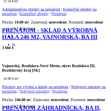
11.58 €/m²
Administratívne objekty na prenájom
/
Komerčné objekty na
prenájom
/
Komerčné objekty
/
Prenájom
Plocha:
19.00 m²
, Zastavaná:
neuvedené
, Pozemok:
neuvedené
27.7.2026 13:41
PRENÁJOM - SKLAD A VÝROBNÁ
HALA 246 M2, VAJNORSKÁ, BA III
x
9x
3 666 €
Vajnorská, Bratislava-Nové Mesto, okres Bratislava III,
Bratislavský kraj [SK]
14.90 €/m²
Priestory pre výrobu a sklady na prenájom
/
Nebytové priestory na
prenájom
/
Nebytové priestory
/
Prenájom
Plocha:
246.00 m²
, Zastavaná:
neuvedené
, Pozemok:
neuvedené
27.7.2026 13:41
PRENÁJOM ZÁHRADNÍCKA, BA II,