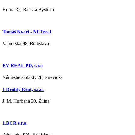
Horná 32, Banská Bystrica
Tomáš Kvart - NETreal
Vajnorská 98, Bratislava
BV REAL PD, s.r.o
Námestie slobody 28, Prievidza
1 Reality Rent, s.r.o.
J. M. Hurbana 30, Žilina
1.BCR s.r.o.
Zrínskeho 9/A, Bratislava