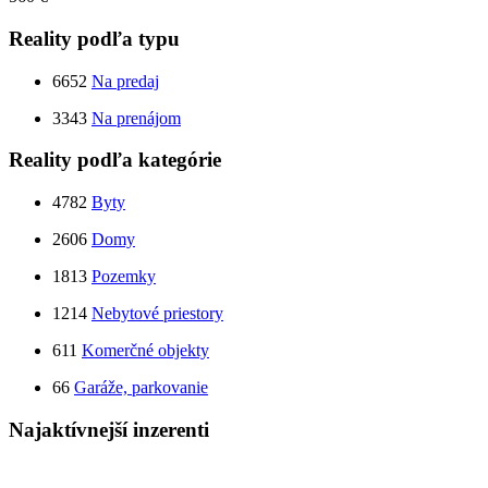
Reality podľa typu
6652
Na predaj
3343
Na prenájom
Reality podľa kategórie
4782
Byty
2606
Domy
1813
Pozemky
1214
Nebytové priestory
611
Komerčné objekty
66
Garáže, parkovanie
Najaktívnejší inzerenti