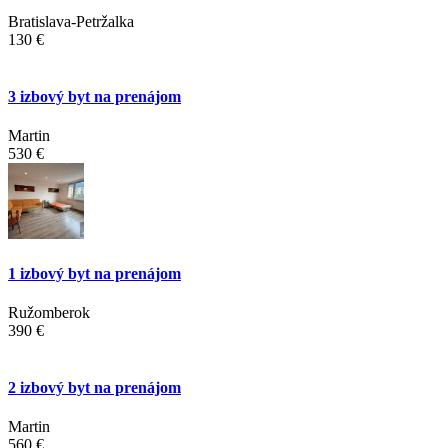
Bratislava-Petržalka
130 €
3 izbový byt na prenájom
Martin
530 €
1 izbový byt na prenájom
Ružomberok
390 €
2 izbový byt na prenájom
Martin
560 €