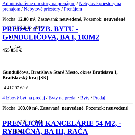
Administratívne priestory na prenájom
/
Nebytové priestory na
prenájom
/
Nebytové priestory
/
Prenájom
Plocha:
12.00 m²
, Zastavaná:
neuvedené
, Pozemok:
neuvedené
27.7.2026 13:44
PREDAJ 4 IZB. BYTU -
GUNDULIČOVA, BA I, 103M2
x
24x
455 051 €
Gunduličova, Bratislava-Staré Mesto, okres Bratislava I,
Bratislavský kraj [SK]
4 417.97 €/m²
4 izbový byt na predaj
/
Byty na predaj
/
Byty
/
Predaj
Plocha:
103.00 m²
, Zastavaná:
neuvedené
, Pozemok:
neuvedené
27.7.2026 13:41
PRENÁJOM KANCELÁRIE 54 M2, -
RYBNIČNÁ, BA III, RAČA
109x