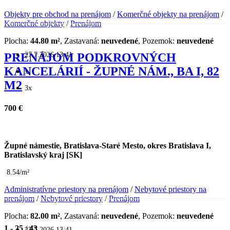
Objekty pre obchod na prenájom
/
Komerčné objekty na prenájom
/
Komerčné objekty
/
Prenájom
Plocha:
44.80 m²
, Zastavaná:
neuvedené
, Pozemok:
neuvedené
27.7.2026 13:41
PRENÁJOM PODKROVNÝCH
KANCELÁRIÍ - ŽUPNÉ NÁM., BA I, 82
x
M2
3x
700 €
Župné námestie, Bratislava-Staré Mesto, okres Bratislava I,
Bratislavský kraj [SK]
8.54/m²
Administratívne priestory na prenájom
/
Nebytové priestory na
prenájom
/
Nebytové priestory
/
Prenájom
Plocha:
82.00 m²
, Zastavaná:
neuvedené
, Pozemok:
neuvedené
1 - 25
/
43
27.7.2026 13:41