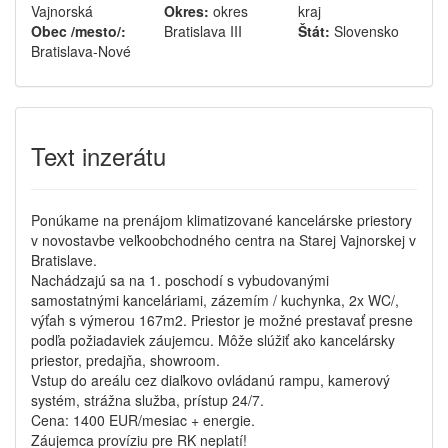
Vajnorská
Okres:
okres
kraj
Obec /mesto/:
Bratislava III
Štát:
Slovensko
Bratislava-Nové
Text inzerátu
Ponúkame na prenájom klimatizované kancelárske priestory
v novostavbe veľkoobchodného centra na Starej Vajnorskej v
Bratislave.
Nachádzajú sa na 1. poschodí s vybudovanými
samostatnými kanceláriami, zázemím / kuchynka, 2x WC/,
výťah s výmerou 167m2. Priestor je možné prestavať presne
podľa požiadaviek záujemcu. Môže slúžiť ako kancelársky
priestor, predajňa, showroom.
Vstup do areálu cez diaľkovo ovládanú rampu, kamerový
systém, strážna služba, prístup 24/7.
Cena: 1400 EUR/mesiac + energie.
Záujemca províziu pre RK neplatí!