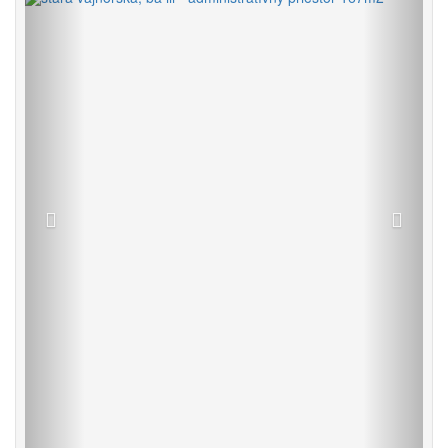
Späť
Vpred