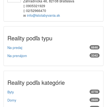
Záhradnícka 46, 82108 Bratislava
0905321929
02/52966470
info@istotabyvania.sk
Reality podľa typu
Na predaj
6646
Na prenájom
3342
Reality podľa kategórie
Byty
4778
Domy
2609