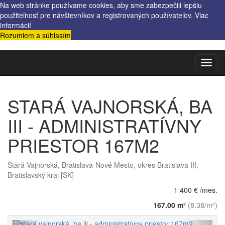
Na web stránke používame cookies, aby sme zabezpečili lepšiu
použiteľnosť pre návštevníkov a registrovaných používateľov.
Viac
informácií
Rozumiem a súhlasím
Toggl
navig
STARÁ VAJNORSKÁ, BA
III - ADMINISTRATÍVNY
PRIESTOR 167M2
Stará Vajnorská, Bratislava-Nové Mesto, okres Bratislava III,
Bratislavský kraj [SK]
1 400 € /mes.
167.00 m²
(8.38/m²)