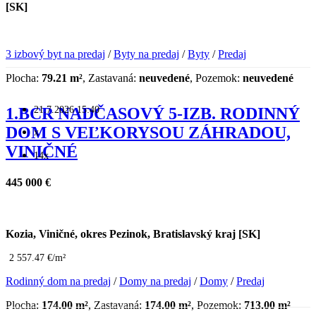
[SK]
3 izbový byt na predaj
/
Byty na predaj
/
Byty
/
Predaj
Plocha:
79.21 m²
, Zastavaná:
neuvedené
, Pozemok:
neuvedené
21.7.2026 15:40
1.BCR NADČASOVÝ 5-IZB. RODINNÝ
DOM S VEĽKORYSOU ZÁHRADOU,
x
VINIČNÉ
14x
445 000 €
Kozia, Viničné, okres Pezinok, Bratislavský kraj [SK]
2 557.47 €/m²
Rodinný dom na predaj
/
Domy na predaj
/
Domy
/
Predaj
Plocha:
174.00 m²
, Zastavaná:
174.00 m²
, Pozemok:
713.00 m²