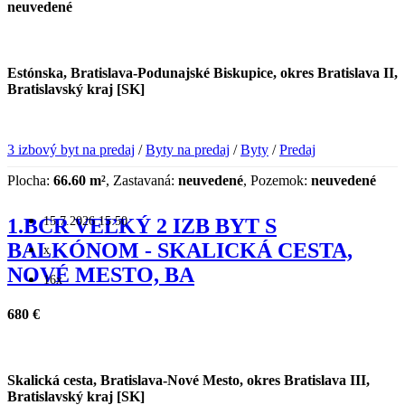
neuvedené
Estónska, Bratislava-Podunajské Biskupice, okres Bratislava II,
Bratislavský kraj [SK]
3 izbový byt na predaj
/
Byty na predaj
/
Byty
/
Predaj
Plocha:
66.60 m²
, Zastavaná:
neuvedené
, Pozemok:
neuvedené
15.7.2026 15:50
1.BCR VEĽKÝ 2 IZB BYT S
BALKÓNOM - SKALICKÁ CESTA,
x
NOVÉ MESTO, BA
16x
680 €
Skalická cesta, Bratislava-Nové Mesto, okres Bratislava III,
Bratislavský kraj [SK]