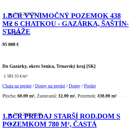
21.7.2026 15:11
1.BCR VÝNIMOČNÝ POZEMOK 438
M2 S CHATKOU - GAZÁRKA, ŠAŠTÍN-
x
STRÁŽE
20x
95 000 €
Do Gazárky, okres Senica, Trnavský kraj [SK]
1 583.33 €/m²
Chata na predaj
/
Domy na predaj
/
Domy
/
Predaj
Plocha:
60.00 m²
, Zastavaná:
32.00 m²
, Pozemok:
438.00 m²
20.7.2026 10:29
1.BCR PREDAJ STARŠÍ ROD.DOM S
POZEMKOM 780 M², ČASTÁ
x