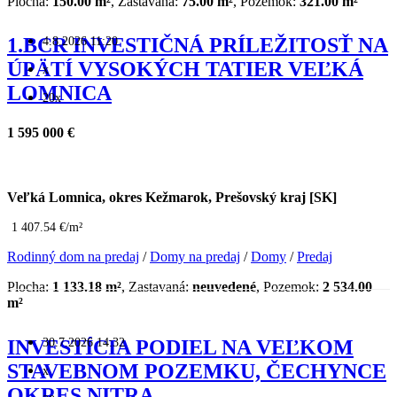
Plocha:
150.00 m²
, Zastavaná:
75.00 m²
, Pozemok:
321.00 m²
4.8.2026 11:20
1.BCR INVESTIČNÁ PRÍLEŽITOSŤ NA
ÚPÄTÍ VYSOKÝCH TATIER VEĽKÁ
x
LOMNICA
20x
1 595 000 €
Veľká Lomnica, okres Kežmarok, Prešovský kraj [SK]
1 407.54 €/m²
Rodinný dom na predaj
/
Domy na predaj
/
Domy
/
Predaj
Plocha:
1 133.18 m²
, Zastavaná:
neuvedené
, Pozemok:
2 534.00
m²
30.7.2026 14:32
INVESTÍCIA PODIEL NA VEĽKOM
STAVEBNOM POZEMKU, ČECHYNCE
x
OKRES NITRA