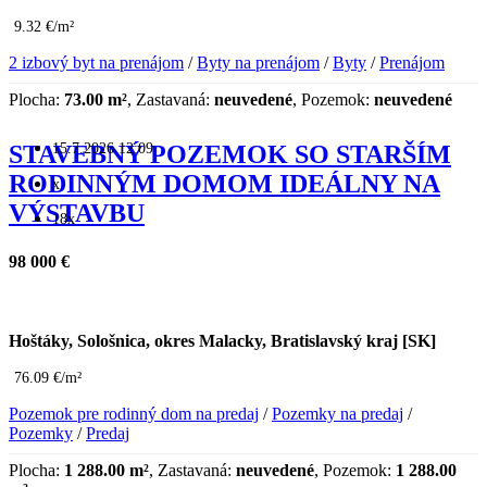
9.32 €/m²
2 izbový byt na prenájom
/
Byty na prenájom
/
Byty
/
Prenájom
Plocha:
73.00 m²
, Zastavaná:
neuvedené
, Pozemok:
neuvedené
15.7.2026 12:09
STAVEBNÝ POZEMOK SO STARŠÍM
RODINNÝM DOMOM IDEÁLNY NA
x
VÝSTAVBU
18x
98 000 €
Hoštáky, Sološnica, okres Malacky, Bratislavský kraj [SK]
76.09 €/m²
Pozemok pre rodinný dom na predaj
/
Pozemky na predaj
/
Pozemky
/
Predaj
Plocha:
1 288.00 m²
, Zastavaná:
neuvedené
, Pozemok:
1 288.00