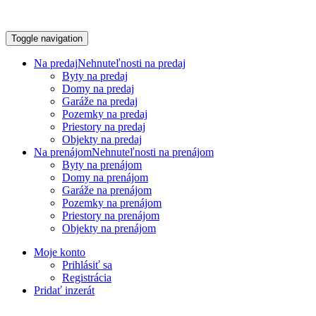
Toggle navigation
Na predaj
Nehnuteľnosti na predaj
Byty na predaj
Domy na predaj
Garáže na predaj
Pozemky na predaj
Priestory na predaj
Objekty na predaj
Na prenájom
Nehnuteľnosti na prenájom
Byty na prenájom
Domy na prenájom
Garáže na prenájom
Pozemky na prenájom
Priestory na prenájom
Objekty na prenájom
Moje konto
Prihlásiť sa
Registrácia
Pridať inzerát