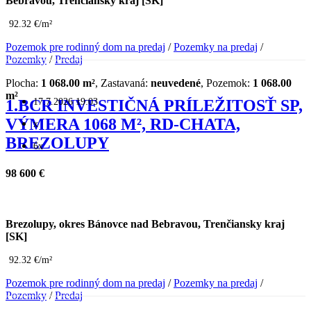
Bebravou, Trenčiansky kraj [SK]
92.32 €/m²
Pozemok pre rodinný dom na predaj
/
Pozemky na predaj
/
Pozemky
/
Predaj
Plocha:
1 068.00 m²
, Zastavaná:
neuvedené
, Pozemok:
1 068.00
m²
17.7.2026 19:03
1.BCR INVESTIČNÁ PRÍLEŽITOSŤ SP,
VÝMERA 1068 M², RD-CHATA,
x
BREZOLUPY
6x
98 600 €
Brezolupy, okres Bánovce nad Bebravou, Trenčiansky kraj
[SK]
92.32 €/m²
Pozemok pre rodinný dom na predaj
/
Pozemky na predaj
/
Pozemky
/
Predaj