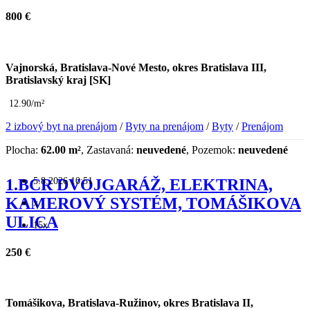
800 €
Vajnorská, Bratislava-Nové Mesto, okres Bratislava III,
Bratislavský kraj [SK]
12.90/m²
2 izbový byt na prenájom
/
Byty na prenájom
/
Byty
/
Prenájom
Plocha:
62.00 m²
, Zastavaná:
neuvedené
, Pozemok:
neuvedené
5.8.2026 10:51
1.BCR DVOJGARÁŽ, ELEKTRINA,
KAMEROVÝ SYSTÉM, TOMÁŠIKOVA
x
ULICA
15x
250 €
Tomášikova, Bratislava-Ružinov, okres Bratislava II,