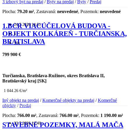
3 izbový byt na predaj
/
Byty na predaj
/
Byty
/
Predaj
Plocha:
79.20 m²
, Zastavaná:
neuvedené
, Pozemok:
neuvedené
24.7.2026 14:51
1.BCR VIACÚČELOVÁ BUDOVA -
OBJEKT KOLKÁREŇ - TURČIANSKA,
x
BRATISLAVA
19x
799 900 €
Turčianska, Bratislava-Ružinov, okres Bratislava II,
Bratislavský kraj [SK]
1 044.26 €/m²
Iný objekt na predaj
/
Komerčné objekty na predaj
/
Komerčné
objekty
/
Predaj
Plocha:
766.00 m²
, Zastavaná:
766.00 m²
, Pozemok:
1 190.00 m²
23.7.2026 12:40
STAVEBNÉ POZEMKY, MALÁ MAČA