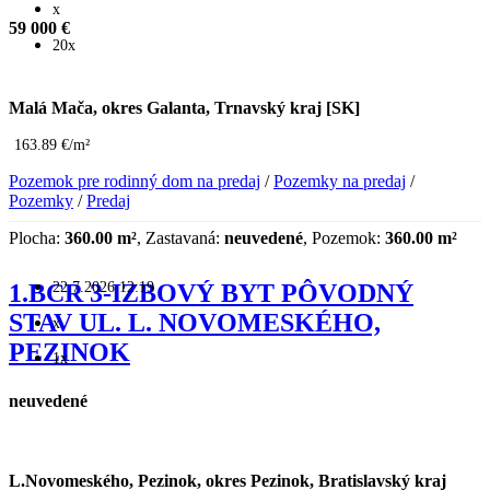
x
59 000 €
20x
Malá Mača, okres Galanta, Trnavský kraj [SK]
163.89 €/m²
Pozemok pre rodinný dom na predaj
/
Pozemky na predaj
/
Pozemky
/
Predaj
Plocha:
360.00 m²
, Zastavaná:
neuvedené
, Pozemok:
360.00 m²
22.7.2026 12:19
1.BCR 3-IZBOVÝ BYT PÔVODNÝ
STAV UL. L. NOVOMESKÉHO,
x
PEZINOK
1x
neuvedené
L.Novomeského, Pezinok, okres Pezinok, Bratislavský kraj