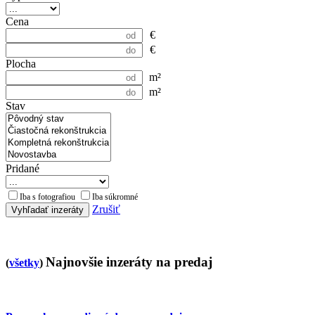
Cena
€
€
Plocha
m²
m²
Stav
Pridané
Iba s fotografiou
Iba súkromné
Zrušiť
Vyhľadať inzeráty
Najnovšie inzeráty na predaj
(
všetky
)