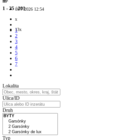
m²
1 - 25
/
201
10.7.2026 12:54
x
13x
1
2
3
4
5
6
7
Lokalita
Ulica/ID
Druh
Typ