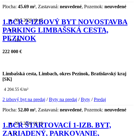
Plocha:
45.69 m²
, Zastavaná:
neuvedené
, Pozemok:
neuvedené
30.7.2026 10:47
1.BCR 2-IZBOVÝ BYT NOVOSTAVBA
PARKING LIMBAŠSKÁ CESTA,
x
PEZINOK
11x
222 000 €
Limbašská cesta, Limbach, okres Pezinok, Bratislavský kraj
[SK]
4 204.55 €/m²
2 izbový byt na predaj
/
Byty na predaj
/
Byty
/
Predaj
Plocha:
52.80 m²
, Zastavaná:
neuvedené
, Pozemok:
neuvedené
29.7.2026 10:19
1.BCR ŠTARTOVACÍ 1-IZB. BYT,
ZARIADENÝ, PARKOVANIE,
x