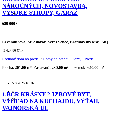
NÁROČNÝCH, NOVOSTAVBA,
x
VYSOKÉ STROPY, GARÁŽ
2x
689 000 €
Levanduľová, Miloslavov, okres Senec, Bratislavský kraj [SK]
3 427.86 €/m²
Rodinný dom na predaj
/
Domy na predaj
/
Domy
/
Predaj
Plocha:
201.00 m²
, Zastavaná:
230.00 m²
, Pozemok:
650.00 m²
5.8.2026 18:26
x
1.BCR KRÁSNY 2-IZBOVÝ BYT,
20x
VÝHĽAD NA KUCHAJDU, VÝŤAH,
VAJNORSKÁ UL