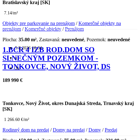
Bratislavský kraj [SK]
7.14/m²
Objekty pre parkovanie na prenájom
/
Komerčné objekty na
prenájom
/
Komerčné objekty
/
Prenájom
Plocha:
35.00 m²
, Zastavaná:
neuvedené
, Pozemok:
neuvedené
5.8.2026 10:34
1.BCR 4 IZB ROD.DOM SO
SLNEČNÝM POZEMKOM -
x
TONKOVCE, NOVÝ ŽIVOT, DS
3x
189 990 €
Tonkovce, Nový Život, okres Dunajská Streda, Trnavský kraj
[SK]
1 266.60 €/m²
Rodinný dom na predaj
/
Domy na predaj
/
Domy
/
Predaj