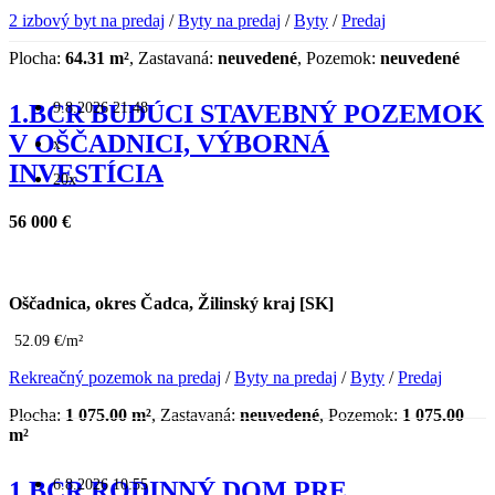
2 izbový byt na predaj
/
Byty na predaj
/
Byty
/
Predaj
Plocha:
64.31 m²
, Zastavaná:
neuvedené
, Pozemok:
neuvedené
9.8.2026 21:48
1.BCR BUDÚCI STAVEBNÝ POZEMOK
V OŠČADNICI, VÝBORNÁ
x
INVESTÍCIA
20x
56 000 €
Oščadnica, okres Čadca, Žilinský kraj [SK]
52.09 €/m²
Rekreačný pozemok na predaj
/
Byty na predaj
/
Byty
/
Predaj
Plocha:
1 075.00 m²
, Zastavaná:
neuvedené
, Pozemok:
1 075.00
m²
6.8.2026 10:55
1.BCR RODINNÝ DOM PRE