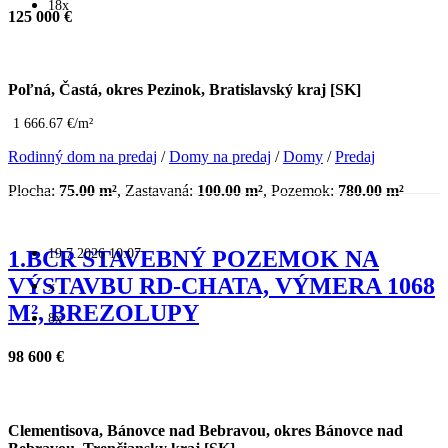
18x
125 000 €
Poľná, Častá, okres Pezinok, Bratislavský kraj [SK]
1 666.67 €/m²
Rodinný dom na predaj
/
Domy na predaj
/
Domy
/
Predaj
Plocha:
75.00 m²
, Zastavaná:
100.00 m²
, Pozemok:
780.00 m²
19.7.2026 10:07
1.BCR STAVEBNÝ POZEMOK NA
VÝSTAVBU RD-CHATA, VÝMERA 1068
x
M², BREZOLUPY
8x
98 600 €
Clementisova, Bánovce nad Bebravou, okres Bánovce nad