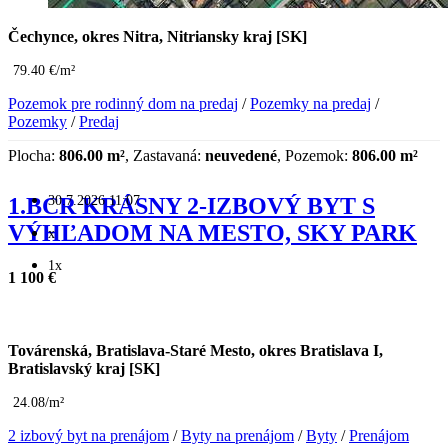
Čechynce, okres Nitra, Nitriansky kraj [SK]
79.40 €/m²
Pozemok pre rodinný dom na predaj
/
Pozemky na predaj
/
Pozemky
/
Predaj
Plocha:
806.00 m²
, Zastavaná:
neuvedené
, Pozemok:
806.00 m²
30.7.2026 11:07
1.BCR KRÁSNY 2-IZBOVÝ BYT S
VÝHĽADOM NA MESTO, SKY PARK
x
1x
1 100 €
Továrenská, Bratislava-Staré Mesto, okres Bratislava I,
Bratislavský kraj [SK]
24.08/m²
2 izbový byt na prenájom
/
Byty na prenájom
/
Byty
/
Prenájom