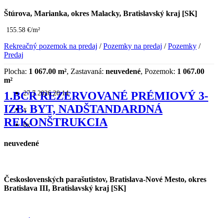
Štúrova, Marianka, okres Malacky, Bratislavský kraj [SK]
155.58 €/m²
Rekreačný pozemok na predaj
/
Pozemky na predaj
/
Pozemky
/
Predaj
Plocha:
1 067.00 m²
, Zastavaná:
neuvedené
, Pozemok:
1 067.00
m²
27.7.2026 20:14
1.BCR REZERVOVANÉ PRÉMIOVÝ 3-
IZB. BYT, NADŠTANDARDNÁ
x
REKONŠTRUKCIA
0x
neuvedené
Československých parašutistov, Bratislava-Nové Mesto, okres
Bratislava III, Bratislavský kraj [SK]