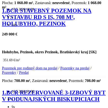
Plocha:
1 068.00 m²
, Zastavaná:
neuvedené
, Pozemok:
1 068.00
m²
17.7.2026 18:39
1.BCR STAVEBNÝ POZEMOK NA
VÝSTAVBU RD S IS, 708 M²,
x
HOLUBYHO, PEZINOK
10x
249 000 €
Holubyho, Pezinok, okres Pezinok, Bratislavský kraj [SK]
351.69 €/m²
Pozemok pre rodinný dom na predaj
/
Pozemky na predaj
/
Pozemky
/
Predaj
Plocha:
708.00 m²
, Zastavaná:
neuvedené
, Pozemok:
708.00 m²
16.7.2026 01:00
1.BCR REZERVOVANÉ 3-IZBOVÝ BYT
V PODUNAJSKÝCH BISKUPICIACH
x
9x