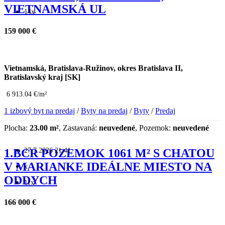
VIETNAMSKÁ UL
14x
159 000 €
Vietnamská, Bratislava-Ružinov, okres Bratislava II,
Bratislavský kraj [SK]
6 913.04 €/m²
1 izbový byt na predaj
/
Byty na predaj
/
Byty
/
Predaj
Plocha:
23.00 m²
, Zastavaná:
neuvedené
, Pozemok:
neuvedené
27.7.2026 21:41
1.BCR POZEMOK 1061 M² S CHATOU
V MARIANKE IDEÁLNE MIESTO NA
x
ODDYCH
11x
166 000 €