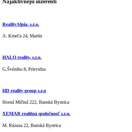
Najaktívnejší inzerenti
RealityAlpia, s.r.o.
A. Kmeťa 24, Martin
HALO reality, s.r.o.
G.Švéniho 8, Prievidza
HD reality group s.r.o
Horná Mičiná 222, Banská Bystrica
XEMAR realitná spoločnosť s.r.o.
M. Rázusa 22, Banská Bystrica