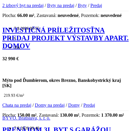
2 izbový byt na predaj
/
Byty na predaj
/
Byty
/
Predaj
Plocha:
66.00 m²
, Zastavaná:
neuvedené
, Pozemok:
neuvedené
7.8.2026 09:55
INVESTIČNÁ PRÍLEŽITOSŤNA
PREDAJ PROJEKT VÝSTAVBY APART.
x
DOMOV
19x
32 990 €
Mýto pod Ďumbierom, okres Brezno, Banskobystrický kraj
[SK]
219.93 €/m²
Chata na predaj
/
Domy na predaj
/
Domy
/
Predaj
Plocha:
150.00 m²
, Zastavaná:
130.00 m²
, Pozemok:
1 370.00 m²
BYVO. Bratislava, s. r. o.
7.8.2026 09:49
PRENÁJOM 3I. BYT S GARÁŽOU,