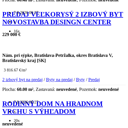
7.8.2026 09:27
PREDAJ VEĽKORYSÝ 2 IZBOVÝ BYT
NOVOSTAVBA DESINGN CENTER
x
16x
229 000 €
Nám. pri sýpke, Bratislava-Petržalka, okres Bratislava V,
Bratislavský kraj [SK]
3 816.67 €/m²
2 izbový byt na predaj
/
Byty na predaj
/
Byty
/
Predaj
Plocha:
60.00 m²
, Zastavaná:
neuvedené
, Pozemok:
neuvedené
7.8.2026 09:27
RODINNÝ DOM NA HRADNOM
VRCHU S VÝHĽADOM
x
20x
neuvedené