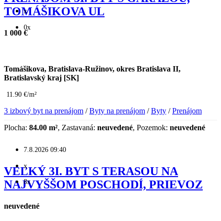
TOMÁŠIKOVA UL
x
0x
1 000 €
Tomášikova, Bratislava-Ružinov, okres Bratislava II,
Bratislavský kraj [SK]
11.90 €/m²
3 izbový byt na prenájom
/
Byty na prenájom
/
Byty
/
Prenájom
Plocha:
84.00 m²
, Zastavaná:
neuvedené
, Pozemok:
neuvedené
7.8.2026 09:40
x
VEĽKÝ 3I. BYT S TERASOU NA
8x
NAJVYŠŠOM POSCHODÍ, PRIEVOZ
neuvedené