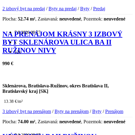
2 izbový byt na predaj
/
Byty na predaj
/
Byty
/
Predaj
Plocha:
52.74 m²
, Zastavaná:
neuvedené
, Pozemok:
neuvedené
7.8.2026 09:27
NA PRENÁJOM KRÁSNY 3 IZBOVÝ
BYT SKLENÁROVA ULICA BA II
x
RUŽINOV NIVY
12x
990 €
Sklenárova, Bratislava-Ružinov, okres Bratislava II,
Bratislavský kraj [SK]
13.38 €/m²
3 izbový byt na prenájom
/
Byty na prenájom
/
Byty
/
Prenájom
Plocha:
74.00 m²
, Zastavaná:
neuvedené
, Pozemok:
neuvedené
7.8.2026 09:27