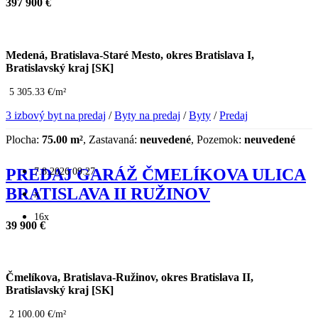
397 900 €
Medená, Bratislava-Staré Mesto, okres Bratislava I,
Bratislavský kraj [SK]
5 305.33 €/m²
3 izbový byt na predaj
/
Byty na predaj
/
Byty
/
Predaj
Plocha:
75.00 m²
, Zastavaná:
neuvedené
, Pozemok:
neuvedené
7.8.2026 09:27
PREDAJ GARÁŽ ČMELÍKOVA ULICA
BRATISLAVA II RUŽINOV
x
16x
39 900 €
Čmelíkova, Bratislava-Ružinov, okres Bratislava II,
Bratislavský kraj [SK]
2 100.00 €/m²