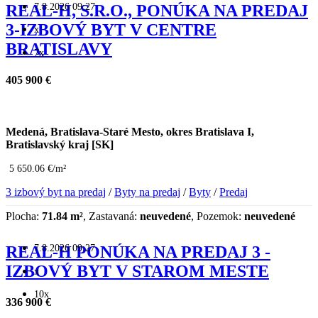
7.8.2026 09:27
REAL-H, S.R.O., PONÚKA NA PREDAJ
3-IZBOVÝ BYT V CENTRE
x
BRATISLAVY
7x
405 900 €
Medená, Bratislava-Staré Mesto, okres Bratislava I,
Bratislavský kraj [SK]
5 650.06 €/m²
3 izbový byt na predaj
/
Byty na predaj
/
Byty
/
Predaj
Plocha:
71.84 m²
, Zastavaná:
neuvedené
, Pozemok:
neuvedené
7.8.2026 09:27
REAL-H PONÚKA NA PREDAJ 3 -
IZBOVÝ BYT V STAROM MESTE
x
10x
336 900 €