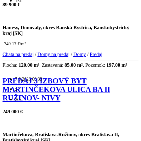
15x
89 900 €
Hanesy, Donovaly, okres Banská Bystrica, Banskobystrický
kraj [SK]
749.17 €/m²
Chata na predaj
/
Domy na predaj
/
Domy
/
Predaj
Plocha:
120.00 m²
, Zastavaná:
85.00 m²
, Pozemok:
197.00 m²
7.8.2026 09:33
PREDAJ 3 IZBOVÝ BYT
MARTINČEKOVA ULICA BA II
x
RUŽINOV- NIVY
20x
249 000 €
Martinčekova, Bratislava-Ružinov, okres Bratislava II,
Bratislavský kraj [SK]