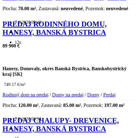
Plocha:
70.00 m²
, Zastavaná:
neuvedené
, Pozemok:
neuvedené
7.8.2026 09:40
PREDAJ RODINNÉHO DOMU,
HANESY, BANSKÁ BYSTRICA
x
12x
89 900 €
Hanesy, Donovaly, okres Banská Bystrica, Banskobystrický
kraj [SK]
749.17 €/m²
Rodinný dom na predaj
/
Domy na predaj
/
Domy
/
Predaj
Plocha:
120.00 m²
, Zastavaná:
85.00 m²
, Pozemok:
197.00 m²
7.8.2026 09:34
PREDAJ CHALUPY- DREVENICE,
HANESY, BANSKÁ BYSTRICA
x