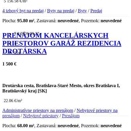
5 156.58 €/m²
4 izbový byt na predaj
/
Byty na predaj
/
Byty
/
Predaj
Plocha:
95.80 m²
, Zastavaná:
neuvedené
, Pozemok:
neuvedené
7.8.2026 09:27
PRENÁJOM KANCELÁRSKYCH
PRIESTOROV GARÁŽ REZIDENCIA
x
DROTÁRSKA
15x
1 500 €
Drotárska cesta, Bratislava-Staré Mesto, okres Bratislava I,
Bratislavský kraj [SK]
22.06 €/m²
Administratívne priestory na prenájom
/
Nebytové priestory na
prenájom
/
Nebytové priestory
/
Prenájom
Plocha:
68.00 m²
, Zastavaná:
neuvedené
, Pozemok:
neuvedené