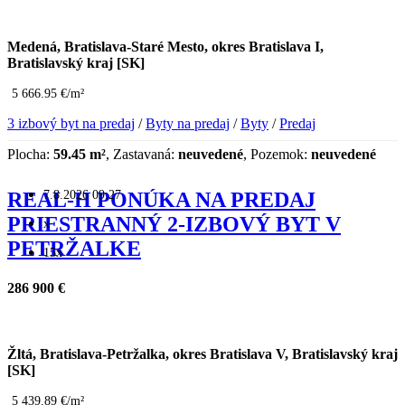
Medená, Bratislava-Staré Mesto, okres Bratislava I,
Bratislavský kraj [SK]
5 666.95 €/m²
3 izbový byt na predaj
/
Byty na predaj
/
Byty
/
Predaj
Plocha:
59.45 m²
, Zastavaná:
neuvedené
, Pozemok:
neuvedené
7.8.2026 09:27
REAL-H PONÚKA NA PREDAJ
PRIESTRANNÝ 2-IZBOVÝ BYT V
x
PETRŽALKE
15x
286 900 €
Žltá, Bratislava-Petržalka, okres Bratislava V, Bratislavský kraj
[SK]
5 439.89 €/m²