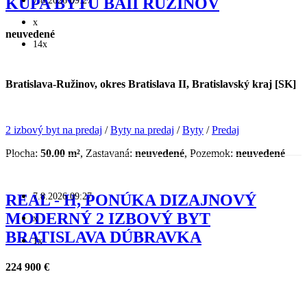
KÚPA BYTU BAII RUŽINOV
x
neuvedené
14x
Bratislava-Ružinov, okres Bratislava II, Bratislavský kraj [SK]
2 izbový byt na predaj
/
Byty na predaj
/
Byty
/
Predaj
Plocha:
50.00 m²
, Zastavaná:
neuvedené
, Pozemok:
neuvedené
7.8.2026 09:27
REAL - H, PONÚKA DIZAJNOVÝ
MODERNÝ 2 IZBOVÝ BYT
x
BRATISLAVA DÚBRAVKA
1x
224 900 €