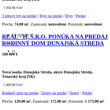
3 364.86 €/m²
3 izbový byt na predaj
/
Byty na predaj
/
Byty
/
Predaj
Plocha:
74.00 m²
, Zastavaná:
neuvedené
, Pozemok:
neuvedené
7.8.2026 09:27
REAL - H, S.R.O. PONÚKA NA PREDAJ
RODINNÝ DOM DUNAJSKÁ STREDA
x
1x
168 000 €
Nová osada, Dunajská Streda, okres Dunajská Streda,
Trnavský kraj [SK]
1 400.00 €/m²
Rodinný dom na predaj
/
Domy na predaj
/
Domy
/
Predaj
Plocha:
120.00 m²
, Zastavaná:
172.00 m²
, Pozemok:
1 173.00 m²