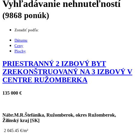
Vyhľadávanie nehnuteľností
(9868 ponúk)
Zoradiť podľa:
Dátumu
Ceny
Plochy
PRIESTRANNÝ 2 IZBOVÝ BYT
ZREKONŠTRUOVANÝ NA 3 IZBOVÝ V
CENTRE RUŽOMBERKA
135 000 €
Nábr.M.R.Štefánika, Ružomberok, okres Ružomberok,
Žilinský kraj [SK]
2 045.45 €/m²