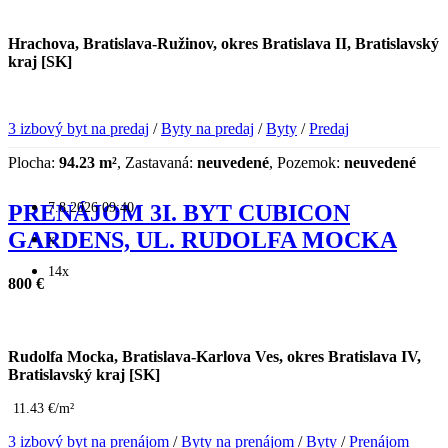
Hrachova, Bratislava-Ružinov, okres Bratislava II, Bratislavský
kraj [SK]
3 izbový byt na predaj
/
Byty na predaj
/
Byty
/
Predaj
Plocha:
94.23 m²
, Zastavaná:
neuvedené
, Pozemok:
neuvedené
7.8.2026 09:40
PRENÁJOM 3I. BYT CUBICON
GARDENS, UL. RUDOLFA MOCKA
x
14x
800 €
Rudolfa Mocka, Bratislava-Karlova Ves, okres Bratislava IV,
Bratislavský kraj [SK]
11.43 €/m²
3 izbový byt na prenájom
/
Byty na prenájom
/
Byty
/
Prenájom