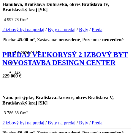
Hanulova, Bratislava-Dúbravka, okres Bratislava IV,
Bratislavský kraj [SK]
4 997.78 €/m²
2 izbový byt na predaj
/
Byty na predaj
/
Byty
/
Predaj
Plocha:
45.00 m²
, Zastavaná:
neuvedené
, Pozemok:
neuvedené
7.8.2026 09:27
PREDAJ VEĽKORYSÝ 2 IZBOVÝ BYT
NOVOSTAVBA DESINGN CENTER
x
12x
229 000 €
Nám. pri sýpke, Bratislava-Jarovce, okres Bratislava V,
Bratislavský kraj [SK]
3 786.38 €/m²
2 izbový byt na predaj
/
Byty na predaj
/
Byty
/
Predaj
Plocha:
60.48 m²
, Zastavaná:
neuvedené
, Pozemok:
neuvedené