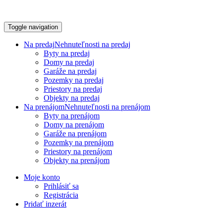
Toggle navigation
Na predaj
Nehnuteľnosti na predaj
Byty na predaj
Domy na predaj
Garáže na predaj
Pozemky na predaj
Priestory na predaj
Objekty na predaj
Na prenájom
Nehnuteľnosti na prenájom
Byty na prenájom
Domy na prenájom
Garáže na prenájom
Pozemky na prenájom
Priestory na prenájom
Objekty na prenájom
Moje konto
Prihlásiť sa
Registrácia
Pridať inzerát