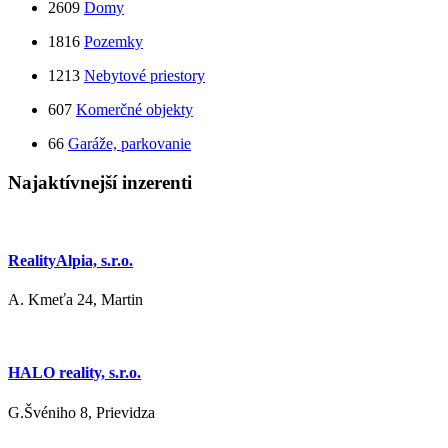
2609
Domy
1816
Pozemky
1213
Nebytové priestory
607
Komerčné objekty
66
Garáže, parkovanie
Najaktívnejší inzerenti
RealityAlpia, s.r.o.
A. Kmeťa 24, Martin
HALO reality, s.r.o.
G.Švéniho 8, Prievidza