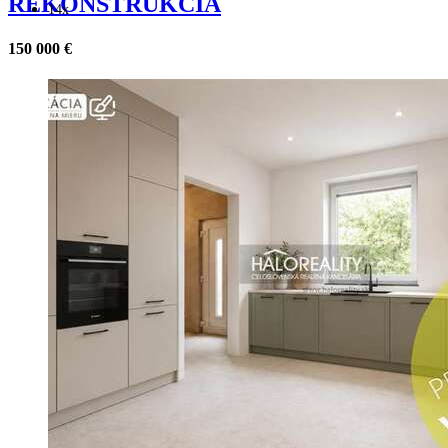
REKONŠTRUKCIA
14x
150 000 €