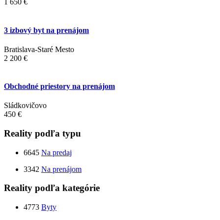
1 650 €
3 izbový byt na prenájom
Bratislava-Staré Mesto
2 200 €
Obchodné priestory na prenájom
Sládkovičovo
450 €
Reality podľa typu
6645
Na predaj
3342
Na prenájom
Reality podľa kategórie
4773
Byty