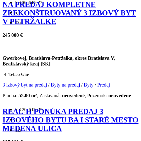
7.8.2026 09:27
NA PREDAJ KOMPLETNE
ZREKONŠTRUOVANÝ 3 IZBOVÝ BYT
x
V PETRŽALKE
13x
245 000 €
Gwerkovej, Bratislava-Petržalka, okres Bratislava V,
Bratislavský kraj [SK]
4 454.55 €/m²
3 izbový byt na predaj
/
Byty na predaj
/
Byty
/
Predaj
Plocha:
55.00 m²
, Zastavaná:
neuvedené
, Pozemok:
neuvedené
7.8.2026 09:27
REAL-H PONÚKA PREDAJ 3
IZBOVÉHO BYTU BA I STARÉ MESTO
x
MEDENÁ ULICA
11x