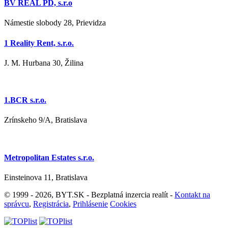
BV REAL PD, s.r.o
Námestie slobody 28, Prievidza
1 Reality Rent, s.r.o.
J. M. Hurbana 30, Žilina
1.BCR s.r.o.
Zrínskeho 9/A, Bratislava
Metropolitan Estates s.r.o.
Einsteinova 11, Bratislava
© 1999 - 2026, BYT.SK - Bezplatná inzercia realít -
Kontakt na
správcu
,
Registrácia
,
Prihlásenie
Cookies