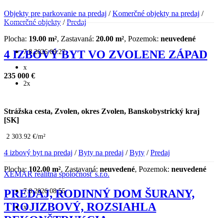
Objekty pre parkovanie na predaj
/
Komerčné objekty na predaj
/
Komerčné objekty
/
Predaj
Plocha:
19.00 m²
, Zastavaná:
20.00 m²
, Pozemok:
neuvedené
7.8.2026 09:27
4 IZBOVÝ BYT VO ZVOLENE ZÁPAD
x
235 000 €
2x
Strážska cesta, Zvolen, okres Zvolen, Banskobystrický kraj
[SK]
2 303.92 €/m²
4 izbový byt na predaj
/
Byty na predaj
/
Byty
/
Predaj
Plocha:
102.00 m²
, Zastavaná:
neuvedené
, Pozemok:
neuvedené
XEMAR realitná spoločnosť s.r.o.
7.8.2026 08:55
PREDAJ, RODINNÝ DOM ŠURANY,
TROJIZBOVÝ, ROZSIAHLA
x