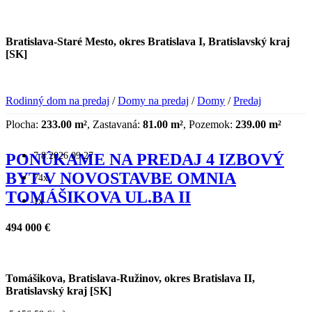
Bratislava-Staré Mesto, okres Bratislava I, Bratislavský kraj
[SK]
Rodinný dom na predaj
/
Domy na predaj
/
Domy
/
Predaj
Plocha:
233.00 m²
, Zastavaná:
81.00 m²
, Pozemok:
239.00 m²
7.8.2026 09:27
PONÚKAME NA PREDAJ 4 IZBOVÝ
BYT V NOVOSTAVBE OMNIA
74x
TOMÁŠIKOVA UL.BA II
1x
494 000 €
Tomášikova, Bratislava-Ružinov, okres Bratislava II,
Bratislavský kraj [SK]