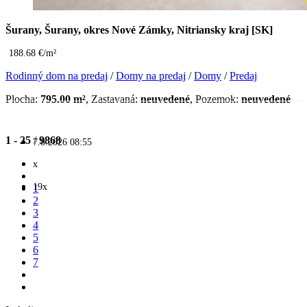
Šurany, Šurany, okres Nové Zámky, Nitriansky kraj [SK]
188.68 €/m²
Rodinný dom na predaj
/
Domy na predaj
/
Domy
/
Predaj
Plocha:
795.00 m²
, Zastavaná:
neuvedené
, Pozemok:
neuvedené
1 - 25
/
9868
7.8.2026 08:55
x
19x
1
2
3
4
5
6
7