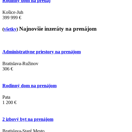
Rodinný dom na predaj
Košice-Juh
399 999 €
Najnovšie inzeráty na prenájom
(
všetky
)
Administratívne priestory na prenájom
Bratislava-Ružinov
306 €
Rodinný dom na prenájom
Pata
1 200 €
2 izbový byt na prenájom
Bratislava-Staré Mesto