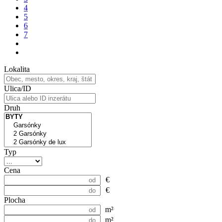
4
5
6
7
Lokalita
Ulica/ID
Druh
Typ
Cena
€
€
Plocha
m²
m²