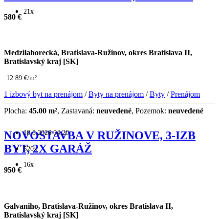
21x
580 €
Medzilaborecká, Bratislava-Ružinov, okres Bratislava II,
Bratislavský kraj [SK]
12.89 €/m²
1 izbový byt na prenájom
/
Byty na prenájom
/
Byty
/
Prenájom
Plocha:
45.00 m²
, Zastavaná:
neuvedené
, Pozemok:
neuvedené
10.8.2026 04:20
NOVOSTAVBA V RUŽINOVE, 3-IZB
BYT, 2X GARÁŽ
520x
16x
950 €
Galvaniho, Bratislava-Ružinov, okres Bratislava II,
Bratislavský kraj [SK]