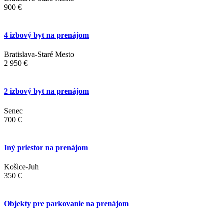
900 €
4 izbový byt na prenájom
Bratislava-Staré Mesto
2 950 €
2 izbový byt na prenájom
Senec
700 €
Iný priestor na prenájom
Košice-Juh
350 €
Objekty pre parkovanie na prenájom