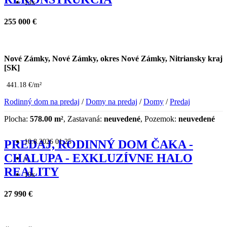
13x
255 000 €
Nové Zámky, Nové Zámky, okres Nové Zámky, Nitriansky kraj
[SK]
441.18 €/m²
Rodinný dom na predaj
/
Domy na predaj
/
Domy
/
Predaj
Plocha:
578.00 m²
, Zastavaná:
neuvedené
, Pozemok:
neuvedené
10.8.2026 01:25
PREDAJ, RODINNÝ DOM ČAKA -
CHALUPA - EXKLUZÍVNE HALO
x
REALITY
19x
27 990 €