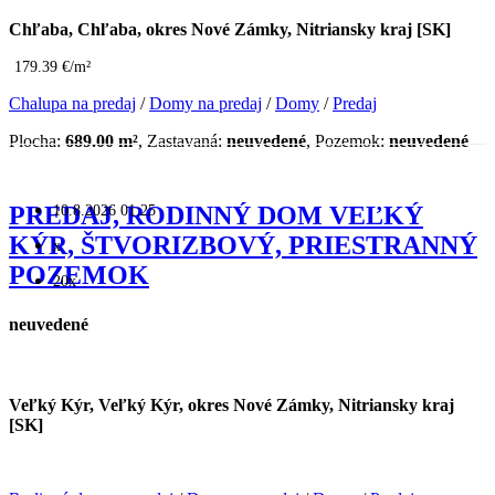
Chľaba, Chľaba, okres Nové Zámky, Nitriansky kraj [SK]
179.39 €/m²
Chalupa na predaj
/
Domy na predaj
/
Domy
/
Predaj
Plocha:
689.00 m²
, Zastavaná:
neuvedené
, Pozemok:
neuvedené
10.8.2026 01:25
PREDAJ, RODINNÝ DOM VEĽKÝ
KÝR, ŠTVORIZBOVÝ, PRIESTRANNÝ
x
POZEMOK
20x
neuvedené
Veľký Kýr, Veľký Kýr, okres Nové Zámky, Nitriansky kraj
[SK]