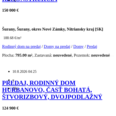
7x
150 000 €
Šurany, Šurany, okres Nové Zámky, Nitriansky kraj [SK]
188.68 €/m²
Rodinný dom na predaj
/
Domy na predaj
/
Domy
/
Predaj
Plocha:
795.00 m²
, Zastavaná:
neuvedené
, Pozemok:
neuvedené
10.8.2026 04:25
x
PREDAJ, RODINNÝ DOM
19x
HURBANOVO, ČASŤ BOHATÁ,
ŠTVORIZBOVÝ, DVOJPODLAŽNÝ
124 900 €