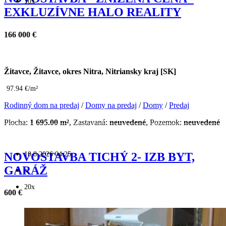
10x
EXKLUZÍVNE HALO REALITY
166 000 €
Žitavce, Žitavce, okres Nitra, Nitriansky kraj [SK]
97.94 €/m²
Rodinný dom na predaj
/
Domy na predaj
/
Domy
/
Predaj
Plocha:
1 695.00 m²
, Zastavaná:
neuvedené
, Pozemok:
neuvedené
10.8.2026 04:25
NOVOSTAVBA TICHÝ 2- IZB BYT,
GARÁŽ
x
20x
600 €