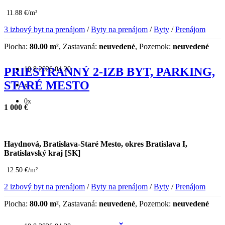
11.88 €/m²
3 izbový byt na prenájom
/
Byty na prenájom
/
Byty
/
Prenájom
Plocha:
80.00 m²
, Zastavaná:
neuvedené
, Pozemok:
neuvedené
10.8.2026 04:20
PRIESTRANNÝ 2-IZB BYT, PARKING,
STARÉ MESTO
x
0x
1 000 €
Haydnová, Bratislava-Staré Mesto, okres Bratislava I,
Bratislavský kraj [SK]
12.50 €/m²
2 izbový byt na prenájom
/
Byty na prenájom
/
Byty
/
Prenájom
Plocha:
80.00 m²
, Zastavaná:
neuvedené
, Pozemok:
neuvedené