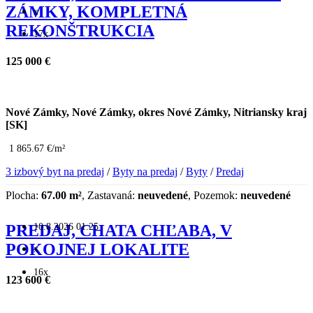
ZÁMKY, KOMPLETNÁ
x
REKONŠTRUKCIA
17x
125 000 €
Nové Zámky, Nové Zámky, okres Nové Zámky, Nitriansky kraj
[SK]
1 865.67 €/m²
3 izbový byt na predaj
/
Byty na predaj
/
Byty
/
Predaj
Plocha:
67.00 m²
, Zastavaná:
neuvedené
, Pozemok:
neuvedené
10.8.2026 01:25
PREDAJ, CHATA CHĽABA, V
POKOJNEJ LOKALITE
x
16x
123 600 €