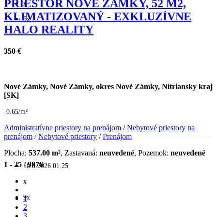
PRIESTOR NOVÉ ZÁMKY, 52 M2,
x
KLIMATIZOVANÝ - EXKLUZÍVNE
5x
HALO REALITY
350 €
Nové Zámky, Nové Zámky, okres Nové Zámky, Nitriansky kraj
[SK]
0.65/m²
Administratívne priestory na prenájom
/
Nebytové priestory na
prenájom
/
Nebytové priestory
/
Prenájom
Plocha:
537.00 m²
, Zastavaná:
neuvedené
, Pozemok:
neuvedené
1 - 25
/
9876
10.8.2026 01:25
x
9x
1
2
3