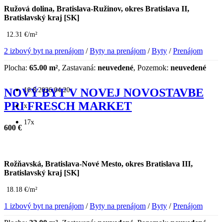
Ružová dolina, Bratislava-Ružinov, okres Bratislava II,
Bratislavský kraj [SK]
12.31 €/m²
2 izbový byt na prenájom
/
Byty na prenájom
/
Byty
/
Prenájom
Plocha:
65.00 m²
, Zastavaná:
neuvedené
, Pozemok:
neuvedené
10.8.2026 04:20
NOVÝ BYT V NOVEJ NOVOSTAVBE
PRI FRESCH MARKET
x
17x
600 €
Rožňavská, Bratislava-Nové Mesto, okres Bratislava III,
Bratislavský kraj [SK]
18.18 €/m²
1 izbový byt na prenájom
/
Byty na prenájom
/
Byty
/
Prenájom