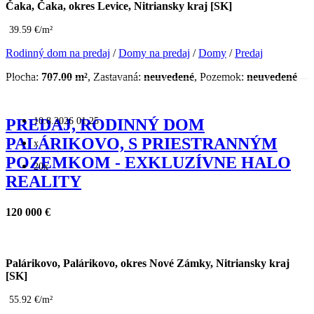
Čaka, Čaka, okres Levice, Nitriansky kraj [SK]
39.59 €/m²
Rodinný dom na predaj
/
Domy na predaj
/
Domy
/
Predaj
Plocha:
707.00 m²
, Zastavaná:
neuvedené
, Pozemok:
neuvedené
10.8.2026 01:25
PREDAJ, RODINNÝ DOM
PALÁRIKOVO, S PRIESTRANNÝM
x
POZEMKOM - EXKLUZÍVNE HALO
20x
REALITY
120 000 €
Palárikovo, Palárikovo, okres Nové Zámky, Nitriansky kraj
[SK]
55.92 €/m²