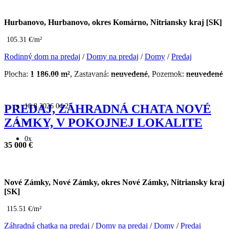
Hurbanovo, Hurbanovo, okres Komárno, Nitriansky kraj [SK]
105.31 €/m²
Rodinný dom na predaj
/
Domy na predaj
/
Domy
/
Predaj
Plocha:
1 186.00 m²
, Zastavaná:
neuvedené
, Pozemok:
neuvedené
10.8.2026 04:25
PREDAJ, ZÁHRADNÁ CHATA NOVÉ
ZÁMKY, V POKOJNEJ LOKALITE
x
0x
35 000 €
Nové Zámky, Nové Zámky, okres Nové Zámky, Nitriansky kraj
[SK]
115.51 €/m²
Záhradná chatka na predaj
/
Domy na predaj
/
Domy
/
Predaj