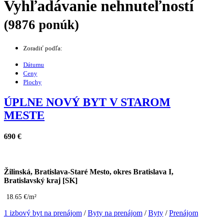
Vyhľadávanie nehnuteľností
(9876 ponúk)
Zoradiť podľa:
Dátumu
Ceny
Plochy
ÚPLNE NOVÝ BYT V STAROM
MESTE
690 €
Žilinská, Bratislava-Staré Mesto, okres Bratislava I,
Bratislavský kraj [SK]
18.65 €/m²
1 izbový byt na prenájom
/
Byty na prenájom
/
Byty
/
Prenájom