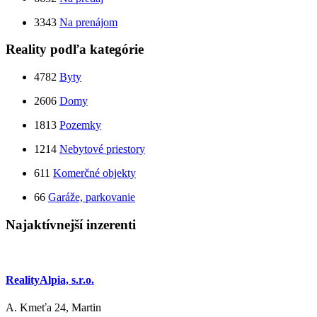
3343
Na prenájom
Reality podľa kategórie
4782
Byty
2606
Domy
1813
Pozemky
1214
Nebytové priestory
611
Komerčné objekty
66
Garáže, parkovanie
Najaktívnejší inzerenti
RealityAlpia, s.r.o.
A. Kmeťa 24, Martin