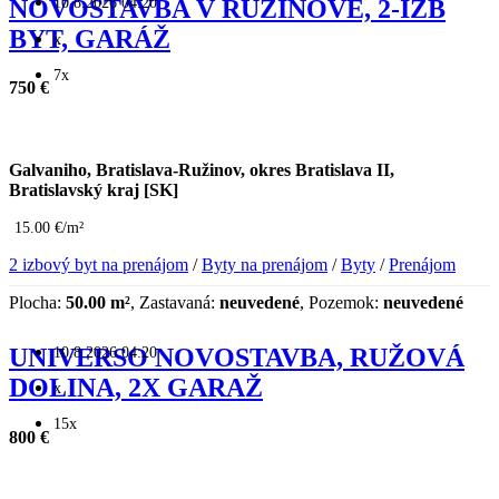
10.8.2026 04:20
NOVOSTAVBA V RUŽINOVE, 2-IZB
BYT, GARÁŽ
x
7x
750 €
Galvaniho, Bratislava-Ružinov, okres Bratislava II,
Bratislavský kraj [SK]
15.00 €/m²
2 izbový byt na prenájom
/
Byty na prenájom
/
Byty
/
Prenájom
Plocha:
50.00 m²
, Zastavaná:
neuvedené
, Pozemok:
neuvedené
10.8.2026 04:20
UNIVERSO NOVOSTAVBA, RUŽOVÁ
DOLINA, 2X GARAŽ
x
15x
800 €