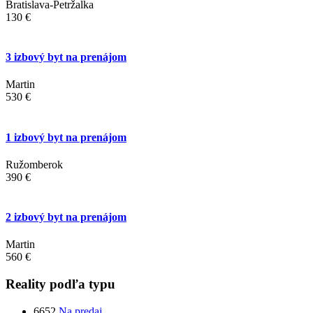
Bratislava-Petržalka
130 €
3 izbový byt na prenájom
Martin
530 €
1 izbový byt na prenájom
Ružomberok
390 €
2 izbový byt na prenájom
Martin
560 €
Reality podľa typu
6652
Na predaj