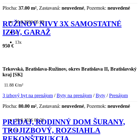
Plocha:
37.00 m²
, Zastavaná:
neuvedené
, Pozemok:
neuvedené
10.8.2026 05:29
RUŽINOV NIVY 3X SAMOSTATNÉ
IZBY, GARAŽ
x
13x
950 €
Tekovská, Bratislava-Ružinov, okres Bratislava II, Bratislavský
kraj [SK]
11.88 €/m²
3 izbový byt na prenájom
/
Byty na prenájom
/
Byty
/
Prenájom
Plocha:
80.00 m²
, Zastavaná:
neuvedené
, Pozemok:
neuvedené
10.8.2026 05:26
PREDAJ, RODINNÝ DOM ŠURANY,
TROJIZBOVÝ, ROZSIAHLA
x
REKONŠTRUKCIA