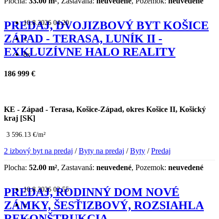
Plocha:
33.00 m²
, Zastavaná:
neuvedené
, Pozemok:
neuvedené
10.8.2026 04:20
PREDAJ, DVOJIZBOVÝ BYT KOŠICE
ZÁPAD - TERASA, LUNÍK II -
x
EXKLUZÍVNE HALO REALITY
8x
186 999 €
KE - Západ - Terasa, Košice-Západ, okres Košice II, Košický
kraj [SK]
3 596.13 €/m²
2 izbový byt na predaj
/
Byty na predaj
/
Byty
/
Predaj
Plocha:
52.00 m²
, Zastavaná:
neuvedené
, Pozemok:
neuvedené
10.8.2026 02:55
PREDAJ, RODINNÝ DOM NOVÉ
ZÁMKY, ŠESŤIZBOVÝ, ROZSIAHLA
x
REKONŠTRUKCIA