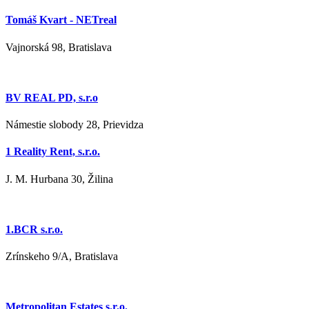
Tomáš Kvart - NETreal
Vajnorská 98, Bratislava
BV REAL PD, s.r.o
Námestie slobody 28, Prievidza
1 Reality Rent, s.r.o.
J. M. Hurbana 30, Žilina
1.BCR s.r.o.
Zrínskeho 9/A, Bratislava
Metropolitan Estates s.r.o.