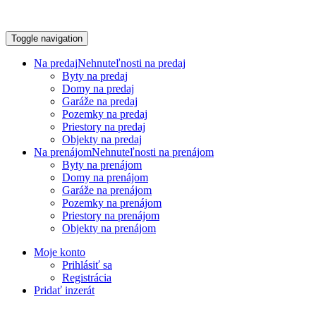
Toggle navigation
Na predaj
Nehnuteľnosti na predaj
Byty na predaj
Domy na predaj
Garáže na predaj
Pozemky na predaj
Priestory na predaj
Objekty na predaj
Na prenájom
Nehnuteľnosti na prenájom
Byty na prenájom
Domy na prenájom
Garáže na prenájom
Pozemky na prenájom
Priestory na prenájom
Objekty na prenájom
Moje konto
Prihlásiť sa
Registrácia
Pridať inzerát