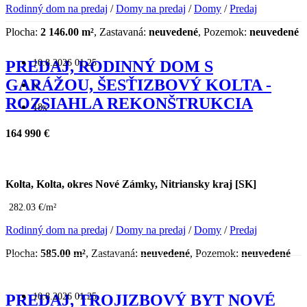
Rodinný dom na predaj
/
Domy na predaj
/
Domy
/
Predaj
Plocha:
2 146.00 m²
, Zastavaná:
neuvedené
, Pozemok:
neuvedené
10.8.2026 01:25
PREDAJ, RODINNÝ DOM S
GARÁŽOU, ŠESŤIZBOVÝ KOLTA -
x
ROZSIAHLA REKONŠTRUKCIA
18x
164 990 €
Kolta, Kolta, okres Nové Zámky, Nitriansky kraj [SK]
282.03 €/m²
Rodinný dom na predaj
/
Domy na predaj
/
Domy
/
Predaj
Plocha:
585.00 m²
, Zastavaná:
neuvedené
, Pozemok:
neuvedené
10.8.2026 01:25
PREDAJ, TROJIZBOVÝ BYT NOVÉ