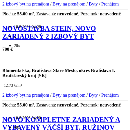
2 izbový byt na prenájom
/
Byty na prenájom
/
Byty
/
Prenájom
Plocha:
55.00 m²
, Zastavaná:
neuvedené
, Pozemok:
neuvedené
10.8.2026 04:20
NOVOSTAVBA STEIN, NOVO
ZARIADENÝ 2 IZBOVÝ BYT
x
20x
700 €
Blumentálska, Bratislava-Staré Mesto, okres Bratislava I,
Bratislavský kraj [SK]
12.73 €/m²
2 izbový byt na prenájom
/
Byty na prenájom
/
Byty
/
Prenájom
Plocha:
55.00 m²
, Zastavaná:
neuvedené
, Pozemok:
neuvedené
10.8.2026 04:20
NOVO KOMPLETNE ZARIADENÝ A
VYBAVENÝ VÄČŠÍ BYT, RUŽINOV
60x