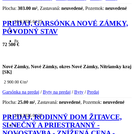
Plocha:
303.00 m²
, Zastavaná:
neuvedené
, Pozemok:
neuvedené
10.8.2026 04:25
PREDAJ, GARSÓNKA NOVÉ ZÁMKY,
PÔVODNÝ STAV
x
8x
72 500 €
Nové Zámky, Nové Zámky, okres Nové Zámky, Nitriansky kraj
[SK]
2 900.00 €/m²
Garsónka na predaj
/
Byty na predaj
/
Byty
/
Predaj
Plocha:
25.00 m²
, Zastavaná:
neuvedené
, Pozemok:
neuvedené
10.8.2026 04:25
PREDAJ, RODINNÝ DOM ŽITAVCE,
SLNEČNÝ A PRIESTRANNÝ -
x
NOVOSTAVBA - ZNÍŽENÁ CENA -