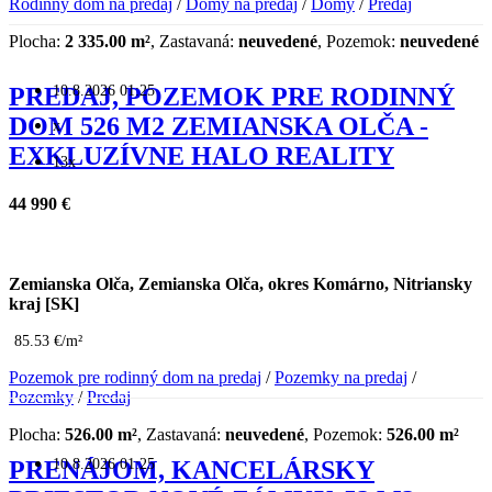
Rodinný dom na predaj
/
Domy na predaj
/
Domy
/
Predaj
Plocha:
2 335.00 m²
, Zastavaná:
neuvedené
, Pozemok:
neuvedené
10.8.2026 01:25
PREDAJ, POZEMOK PRE RODINNÝ
DOM 526 M2 ZEMIANSKA OLČA -
x
EXKLUZÍVNE HALO REALITY
13x
44 990 €
Zemianska Olča, Zemianska Olča, okres Komárno, Nitriansky
kraj [SK]
85.53 €/m²
Pozemok pre rodinný dom na predaj
/
Pozemky na predaj
/
Pozemky
/
Predaj
Plocha:
526.00 m²
, Zastavaná:
neuvedené
, Pozemok:
526.00 m²
10.8.2026 01:25
PRENÁJOM, KANCELÁRSKY