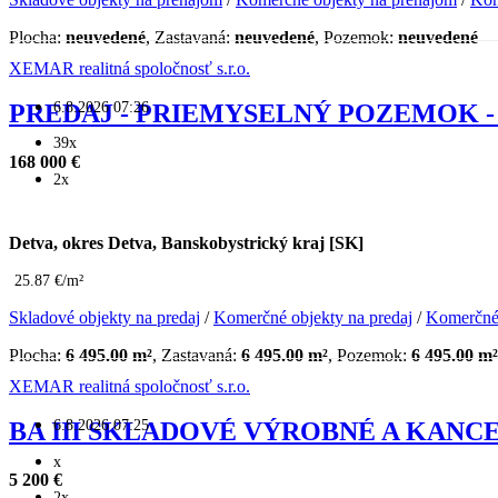
Plocha:
neuvedené
, Zastavaná:
neuvedené
, Pozemok:
neuvedené
XEMAR realitná spoločnosť s.r.o.
6.8.2026 07:26
PREDAJ - PRIEMYSELNÝ POZEMOK -
39x
168 000 €
2x
Detva, okres Detva, Banskobystrický kraj [SK]
25.87 €/m²
Skladové objekty na predaj
/
Komerčné objekty na predaj
/
Komerčné
Plocha:
6 495.00 m²
, Zastavaná:
6 495.00 m²
, Pozemok:
6 495.00 m²
XEMAR realitná spoločnosť s.r.o.
6.8.2026 07:25
BA III SKLADOVÉ VÝROBNÉ A KANC
x
5 200 €
2x