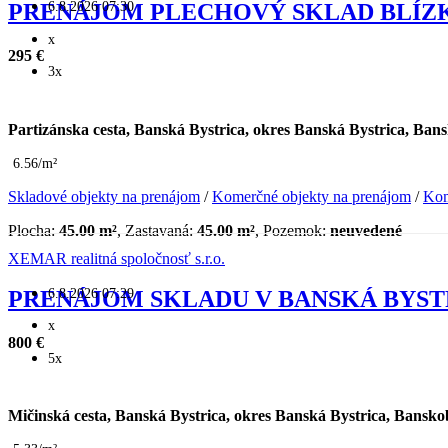
6.8.2026 07:30
PRENÁJOM PLECHOVÝ SKLAD BLÍZ
x
295 €
3x
Partizánska cesta, Banská Bystrica, okres Banská Bystrica, Ban
6.56/m²
Skladové objekty na prenájom
/
Komerčné objekty na prenájom
/
Kom
Plocha:
45.00 m²
, Zastavaná:
45.00 m²
, Pozemok:
neuvedené
XEMAR realitná spoločnosť s.r.o.
6.8.2026 07:29
PRENÁJOM SKLADU V BANSKÁ BYST
x
800 €
5x
Mičinská cesta, Banská Bystrica, okres Banská Bystrica, Bansko