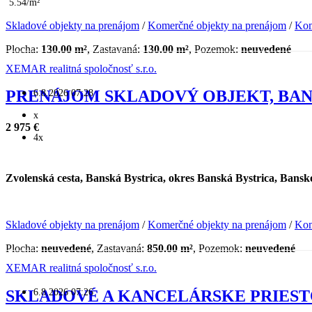
5.54/m²
Skladové objekty na prenájom
/
Komerčné objekty na prenájom
/
Kom
Plocha:
130.00 m²
, Zastavaná:
130.00 m²
, Pozemok:
neuvedené
XEMAR realitná spoločnosť s.r.o.
6.8.2026 07:28
PRENÁJOM SKLADOVÝ OBJEKT, BAN
x
2 975 €
4x
Zvolenská cesta, Banská Bystrica, okres Banská Bystrica, Bansk
Skladové objekty na prenájom
/
Komerčné objekty na prenájom
/
Kom
Plocha:
neuvedené
, Zastavaná:
850.00 m²
, Pozemok:
neuvedené
XEMAR realitná spoločnosť s.r.o.
6.8.2026 07:26
SKLADOVÉ A KANCELÁRSKE PRIEST