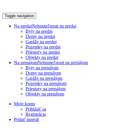
Toggle navigation
Na predaj
Nehnuteľnosti na predaj
Byty na predaj
Domy na predaj
Garáže na predaj
Pozemky na predaj
Priestory na predaj
Objekty na predaj
Na prenájom
Nehnuteľnosti na prenájom
Byty na prenájom
Domy na prenájom
Garáže na prenájom
Pozemky na prenájom
Priestory na prenájom
Objekty na prenájom
Moje konto
Prihlásiť sa
Registrácia
Pridať inzerát