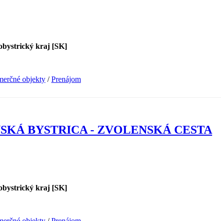
obystrický kraj [SK]
erčné objekty
/
Prenájom
SKÁ BYSTRICA - ZVOLENSKÁ CESTA
obystrický kraj [SK]
erčné objekty
/
Prenájom