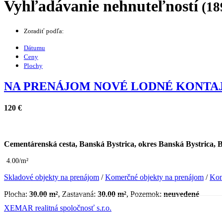
Vyhľadávanie nehnuteľností
(18
Zoradiť podľa:
Dátumu
Ceny
Plochy
NA PRENÁJOM NOVÉ LODNÉ KONTAJN
120 €
Cementárenská cesta, Banská Bystrica, okres Banská Bystrica, 
4.00/m²
Skladové objekty na prenájom
/
Komerčné objekty na prenájom
/
Kom
Plocha:
30.00 m²
, Zastavaná:
30.00 m²
, Pozemok:
neuvedené
XEMAR realitná spoločnosť s.r.o.