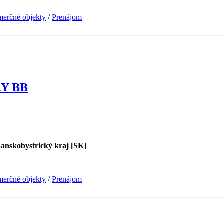
erčné objekty
/
Prenájom
Y BB
Banskobystrický kraj [SK]
erčné objekty
/
Prenájom