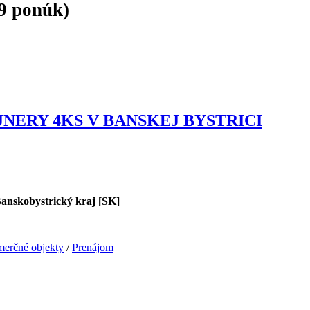
9 ponúk)
ERY 4KS V BANSKEJ BYSTRICI
Banskobystrický kraj [SK]
erčné objekty
/
Prenájom