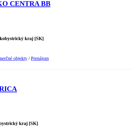
KO CENTRA BB
skobystrický kraj [SK]
erčné objekty
/
Prenájom
RICA
bystrický kraj [SK]