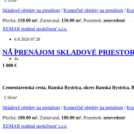
5.33/m²
Skladové objekty na prenájom
/
Komerčné objekty na prenájom
/
Kom
Plocha:
150.00 m²
, Zastavaná:
150.00 m²
, Pozemok:
neuvedené
XEMAR realitná spoločnosť s.r.o.
6.8.2026 07:28
x
NA PRENÁJOM SKLADOVÉ PRIESTOR
4x
1 000 €
Cementárenská cesta, Banská Bystrica, okres Banská Bystrica, 
5.56/m²
Skladové objekty na prenájom
/
Komerčné objekty na prenájom
/
Kom
Plocha:
180.00 m²
, Zastavaná:
180.00 m²
, Pozemok:
neuvedené
XEMAR realitná spoločnosť s.r.o.