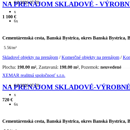
6.8.2026 07:28
NA PRENÁJOM SKLADOVÉ - VÝROBNÉ
x
1 100 €
6x
Cementárenská cesta, Banská Bystrica, okres Banská Bystrica, 
5.56/m²
Skladové objekty na prenájom
/
Komerčné objekty na prenájom
/
Kom
Plocha:
198.00 m²
, Zastavaná:
198.00 m²
, Pozemok:
neuvedené
XEMAR realitná spoločnosť s.r.o.
6.8.2026 07:28
NA PRENÁJOM SKLADOVÉ-VÝROBNÉ 
x
720 €
6x
Cementárenská cesta, Banská Bystrica, okres Banská Bystrica, 