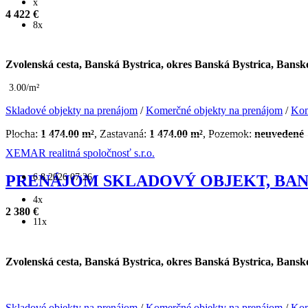
x
4 422 €
8x
Zvolenská cesta, Banská Bystrica, okres Banská Bystrica, Bansk
3.00/m²
Skladové objekty na prenájom
/
Komerčné objekty na prenájom
/
Kom
Plocha:
1 474.00 m²
, Zastavaná:
1 474.00 m²
, Pozemok:
neuvedené
XEMAR realitná spoločnosť s.r.o.
6.8.2026 07:26
PRENÁJOM SKLADOVÝ OBJEKT, BAN
4x
2 380 €
11x
Zvolenská cesta, Banská Bystrica, okres Banská Bystrica, Bansk
Skladové objekty na prenájom
/
Komerčné objekty na prenájom
/
Kom