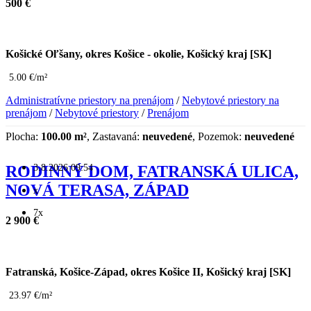
500 €
Košické Oľšany, okres Košice - okolie, Košický kraj [SK]
5.00 €/m²
Administratívne priestory na prenájom
/
Nebytové priestory na
prenájom
/
Nebytové priestory
/
Prenájom
Plocha:
100.00 m²
, Zastavaná:
neuvedené
, Pozemok:
neuvedené
3.8.2026 09:54
RODINNÝ DOM, FATRANSKÁ ULICA,
NOVÁ TERASA, ZÁPAD
x
7x
2 900 €
Fatranská, Košice-Západ, okres Košice II, Košický kraj [SK]
23.97 €/m²