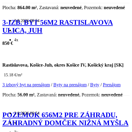
Plocha:
864.00 m²
, Zastavaná:
neuvedené
, Pozemok:
neuvedené
3.8.2026 09:54
3-IZB. BYT 56M2 RASTISLAVOVA
ULICA, JUH
x
4x
850 €
Rastislavova, Košice-Juh, okres Košice IV, Košický kraj [SK]
15.18 €/m²
3 izbový byt na prenájom
/
Byty na prenájom
/
Byty
/
Prenájom
Plocha:
56.00 m²
, Zastavaná:
neuvedené
, Pozemok:
neuvedené
3.8.2026 09:54
POZEMOK 656M2 PRE ZÁHRADU,
ZÁHRADNÝ DOMČEK NIŽNÁ MYŠLA
x