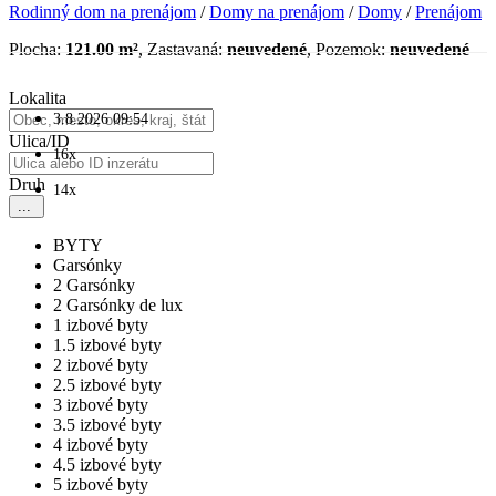
Rodinný dom na prenájom
/
Domy na prenájom
/
Domy
/
Prenájom
Plocha:
121.00 m²
, Zastavaná:
neuvedené
, Pozemok:
neuvedené
Lokalita
3.8.2026 09:54
Ulica/ID
16x
Druh
14x
...
BYTY
Garsónky
2 Garsónky
2 Garsónky de lux
1 izbové byty
1.5 izbové byty
2 izbové byty
2.5 izbové byty
3 izbové byty
3.5 izbové byty
4 izbové byty
4.5 izbové byty
5 izbové byty