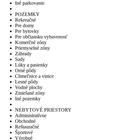
Iné parkovanie
POZEMKY
Rekreačné
Pre domy
Pre bytovky
Pre občiansku vybavenosť
Komerčné zóny
Priemyselné zóny
Záhrady
Sady
Lúky a pasienky
Orné pôdy
Chmeľnice a vinice
Lesné pôdy
Vodné plochy
Zmiešané zóny
Iné pozemky
NEBYTOVÉ PRIESTORY
Administratívne
Obchodné
Reštauračné
Športové
Výrobné