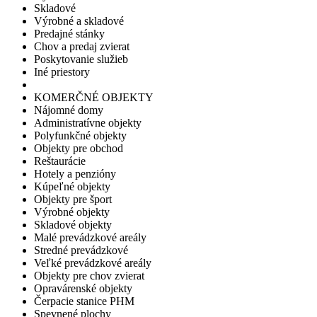
Skladové
Výrobné a skladové
Predajné stánky
Chov a predaj zvierat
Poskytovanie služieb
Iné priestory
KOMERČNÉ OBJEKTY
Nájomné domy
Administratívne objekty
Polyfunkčné objekty
Objekty pre obchod
Reštaurácie
Hotely a penzióny
Kúpeľné objekty
Objekty pre šport
Výrobné objekty
Skladové objekty
Malé prevádzkové areály
Stredné prevádzkové
Veľké prevádzkové areály
Objekty pre chov zvierat
Opravárenské objekty
Čerpacie stanice PHM
Spevnené plochy