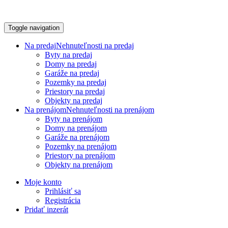
Toggle navigation
Na predaj
Nehnuteľnosti na predaj
Byty na predaj
Domy na predaj
Garáže na predaj
Pozemky na predaj
Priestory na predaj
Objekty na predaj
Na prenájom
Nehnuteľnosti na prenájom
Byty na prenájom
Domy na prenájom
Garáže na prenájom
Pozemky na prenájom
Priestory na prenájom
Objekty na prenájom
Moje konto
Prihlásiť sa
Registrácia
Pridať inzerát