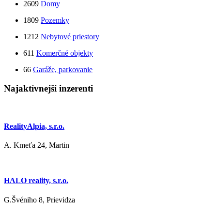
2609
Domy
1809
Pozemky
1212
Nebytové priestory
611
Komerčné objekty
66
Garáže, parkovanie
Najaktívnejší inzerenti
RealityAlpia, s.r.o.
A. Kmeťa 24, Martin
HALO reality, s.r.o.
G.Švéniho 8, Prievidza