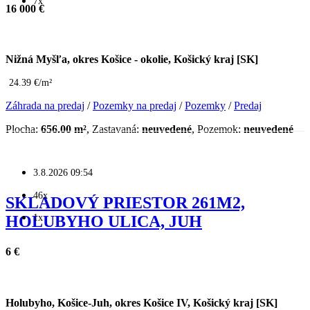
7x
16 000 €
Nižná Myšľa, okres Košice - okolie, Košický kraj [SK]
24.39 €/m²
Záhrada na predaj
/
Pozemky na predaj
/
Pozemky
/
Predaj
Plocha:
656.00 m²
, Zastavaná:
neuvedené
, Pozemok:
neuvedené
3.8.2026 09:54
46x
SKLADOVÝ PRIESTOR 261M2,
1x
HOLUBYHO ULICA, JUH
6 €
Holubyho, Košice-Juh, okres Košice IV, Košický kraj [SK]