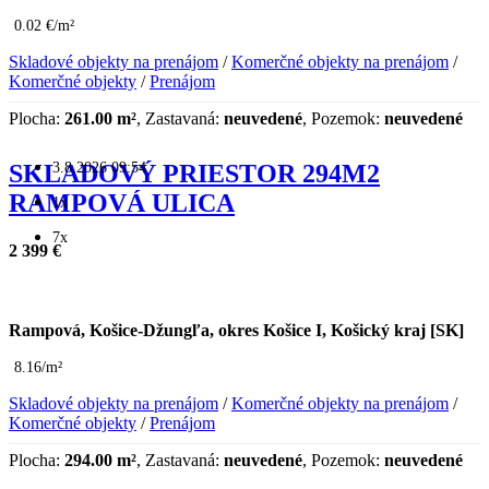
0.02 €/m²
Skladové objekty na prenájom
/
Komerčné objekty na prenájom
/
Komerčné objekty
/
Prenájom
Plocha:
261.00 m²
, Zastavaná:
neuvedené
, Pozemok:
neuvedené
3.8.2026 09:54
SKLADOVÝ PRIESTOR 294M2
RAMPOVÁ ULICA
1x
7x
2 399 €
Rampová, Košice-Džungľa, okres Košice I, Košický kraj [SK]
8.16/m²
Skladové objekty na prenájom
/
Komerčné objekty na prenájom
/
Komerčné objekty
/
Prenájom
Plocha:
294.00 m²
, Zastavaná:
neuvedené
, Pozemok:
neuvedené