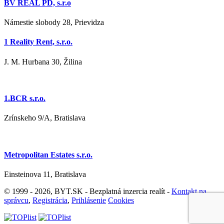
BV REAL PD, s.r.o
Námestie slobody 28, Prievidza
1 Reality Rent, s.r.o.
J. M. Hurbana 30, Žilina
1.BCR s.r.o.
Zrínskeho 9/A, Bratislava
Metropolitan Estates s.r.o.
Einsteinova 11, Bratislava
© 1999 - 2026, BYT.SK - Bezplatná inzercia realít -
Kontakt na
správcu
,
Registrácia
,
Prihlásenie
Cookies