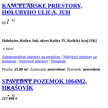
3.8.2026 09:54
KANCELÁRSKE PRIESTORY,
HOLUBYHO ULICA, JUH
x
8x
11 €
Holubyho, Košice-Juh, okres Košice IV, Košický kraj [SK]
0.44/m²
Administratívne priestory na prenájom
/
Nebytové priestory na
prenájom
/
Nebytové priestory
/
Prenájom
Plocha:
25.00 m²
, Zastavaná:
neuvedené
, Pozemok:
neuvedené
3.8.2026 09:54
STAVEBNÝ POZEMOK 1064M2,
HRAŠOVÍK
x
4x
217 000 €