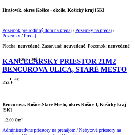
Hrašovík, okres Košice - okolie, Košický kraj [SK]
Pozemok pre rodinný dom na predaj
/
Pozemky na predaj
/
Pozemky
/
Predaj
Plocha:
neuvedené
, Zastavaná:
neuvedené
, Pozemok:
neuvedené
3.8.2026 09:54
KANCELÁRSKY PRIESTOR 21M2
BENCÚROVA ULICA, STARÉ MESTO
x
4x
252 €
Bencúrova, Košice-Staré Mesto, okres Košice I, Košický kraj
[SK]
12.00 €/m²
Administratívne priestory na prenájom
/
Nebytové priestory na