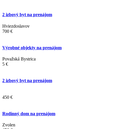
2 izbový byt na prenájom
Hviezdoslavov
700 €
Výrobné objekty na prenájom
Považská Bystrica
5 €
2 izbový byt na prenájom
450 €
Rodinný dom na prenájom
Zvolen