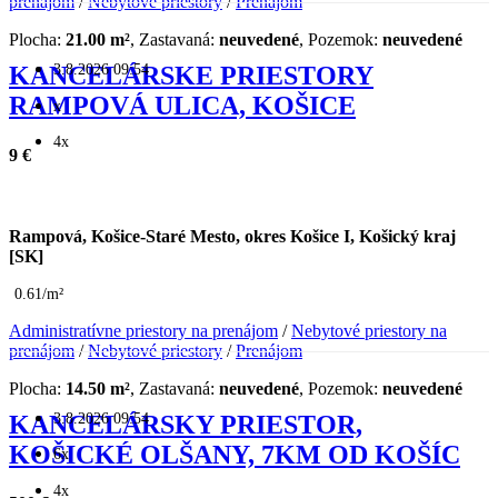
prenájom
/
Nebytové priestory
/
Prenájom
Plocha:
21.00 m²
, Zastavaná:
neuvedené
, Pozemok:
neuvedené
3.8.2026 09:54
KANCELÁRSKE PRIESTORY
RAMPOVÁ ULICA, KOŠICE
x
4x
9 €
Rampová, Košice-Staré Mesto, okres Košice I, Košický kraj
[SK]
0.61/m²
Administratívne priestory na prenájom
/
Nebytové priestory na
prenájom
/
Nebytové priestory
/
Prenájom
Plocha:
14.50 m²
, Zastavaná:
neuvedené
, Pozemok:
neuvedené
3.8.2026 09:54
KANCELÁRSKY PRIESTOR,
KOŠICKÉ OLŠANY, 7KM OD KOŠÍC
6x
4x