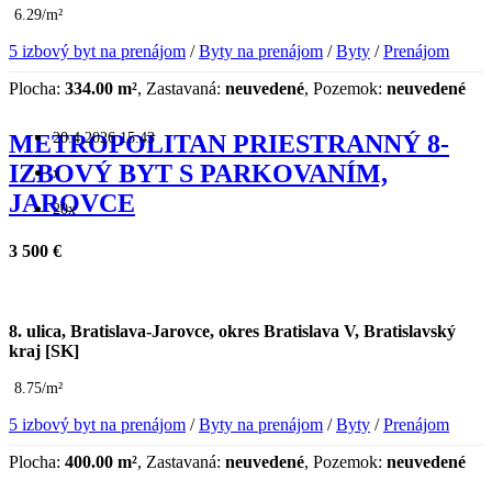
6.29/m²
5 izbový byt na prenájom
/
Byty na prenájom
/
Byty
/
Prenájom
Plocha:
334.00 m²
, Zastavaná:
neuvedené
, Pozemok:
neuvedené
20.4.2026 15:43
METROPOLITAN PRIESTRANNÝ 8-
IZBOVÝ BYT S PARKOVANÍM,
x
JAROVCE
20x
3 500 €
8. ulica, Bratislava-Jarovce, okres Bratislava V, Bratislavský
kraj [SK]
8.75/m²
5 izbový byt na prenájom
/
Byty na prenájom
/
Byty
/
Prenájom
Plocha:
400.00 m²
, Zastavaná:
neuvedené
, Pozemok:
neuvedené