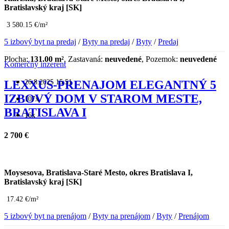
Bratislavský kraj [SK]
3 580.15 €/m²
5 izbový byt na predaj
/
Byty na predaj
/
Byty
/
Predaj
Plocha:
131.00 m²
, Zastavaná:
neuvedené
, Pozemok:
neuvedené
Komerčný inzerent
26.8.2025 15:51
LEXXUS-PRENAJOM ELEGANTNÝ 5
IZBOVÝ DOM V STAROM MESTE,
107x
BRATISLAVA I
16x
2 700 €
Moysesova, Bratislava-Staré Mesto, okres Bratislava I,
Bratislavský kraj [SK]
17.42 €/m²
5 izbový byt na prenájom
/
Byty na prenájom
/
Byty
/
Prenájom