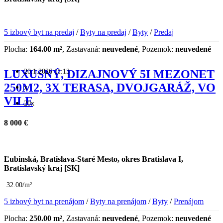
5 izbový byt na predaj
/
Byty na predaj
/
Byty
/
Predaj
Plocha:
164.00 m²
, Zastavaná:
neuvedené
, Pozemok:
neuvedené
20.1.2026 11:13
LUXUSNÝ, DIZAJNOVÝ 5I MEZONET
250M2, 3X TERASA, DVOJGARÁŽ, VO
x
VILE
20x
8 000 €
Ľubinská, Bratislava-Staré Mesto, okres Bratislava I,
Bratislavský kraj [SK]
32.00/m²
5 izbový byt na prenájom
/
Byty na prenájom
/
Byty
/
Prenájom
Plocha:
250.00 m²
, Zastavaná:
neuvedené
, Pozemok:
neuvedené