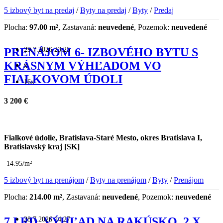
5 izbový byt na predaj
/
Byty na predaj
/
Byty
/
Predaj
Plocha:
97.00 m²
, Zastavaná:
neuvedené
, Pozemok:
neuvedené
29.7.2026 23:25
PRENÁJOM 6- IZBOVÉHO BYTU S
KRÁSNYM VÝHĽADOM VO
x
FIALKOVOM ÚDOLI
16x
3 200 €
Fialkové údolie, Bratislava-Staré Mesto, okres Bratislava I,
Bratislavský kraj [SK]
14.95/m²
5 izbový byt na prenájom
/
Byty na prenájom
/
Byty
/
Prenájom
Plocha:
214.00 m²
, Zastavaná:
neuvedené
, Pozemok:
neuvedené
28.7.2026 14:27
7 I RD, VÝHĽAD NA RAKÚSKO, 2 X