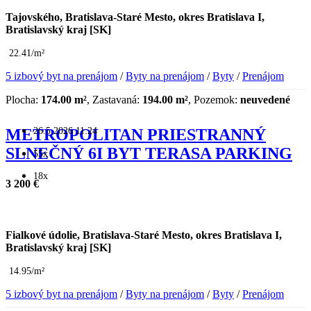
Tajovského, Bratislava-Staré Mesto, okres Bratislava I,
Bratislavský kraj [SK]
22.41/m²
5 izbový byt na prenájom
/
Byty na prenájom
/
Byty
/
Prenájom
Plocha:
174.00 m²
, Zastavaná:
194.00 m²
, Pozemok:
neuvedené
26.5.2026 11:24
METROPOLITAN PRIESTRANNÝ
SLNEČNÝ 6I BYT TERASA PARKING
55x
18x
3 200 €
Fialkové údolie, Bratislava-Staré Mesto, okres Bratislava I,
Bratislavský kraj [SK]
14.95/m²
5 izbový byt na prenájom
/
Byty na prenájom
/
Byty
/
Prenájom