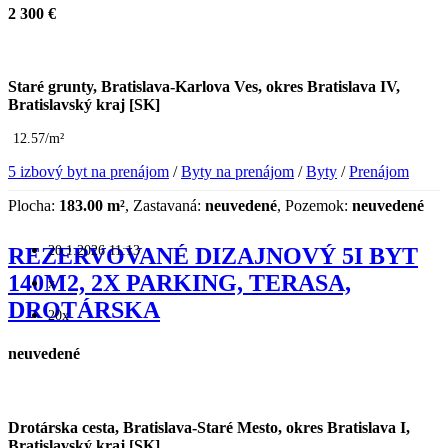
2 300 €
Staré grunty, Bratislava-Karlova Ves, okres Bratislava IV,
Bratislavský kraj [SK]
12.57/m²
5 izbový byt na prenájom
/
Byty na prenájom
/
Byty
/
Prenájom
Plocha:
183.00 m²
, Zastavaná:
neuvedené
, Pozemok:
neuvedené
20.1.2026 11:13
REZERVOVANÉ DIZAJNOVÝ 5I BYT
140M2, 2X PARKING, TERASA,
x
DROTÁRSKA
20x
neuvedené
Drotárska cesta, Bratislava-Staré Mesto, okres Bratislava I,
Bratislavský kraj [SK]