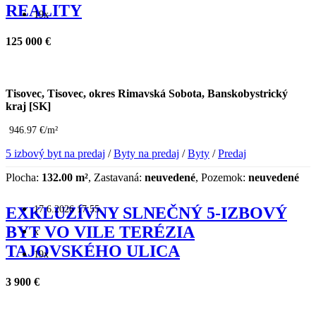
REALITY
19x
125 000 €
Tisovec, Tisovec, okres Rimavská Sobota, Banskobystrický
kraj [SK]
946.97 €/m²
5 izbový byt na predaj
/
Byty na predaj
/
Byty
/
Predaj
Plocha:
132.00 m²
, Zastavaná:
neuvedené
, Pozemok:
neuvedené
17.6.2026 17:55
EXKLUZÍVNY SLNEČNÝ 5-IZBOVÝ
BYT VO VILE TERÉZIA
x
TAJOVSKÉHO ULICA
19x
3 900 €