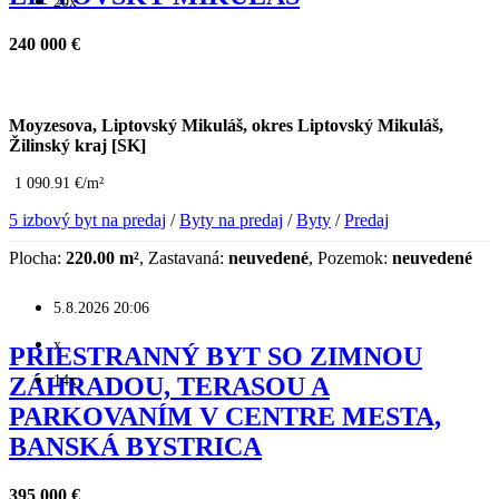
20x
240 000 €
Moyzesova, Liptovský Mikuláš, okres Liptovský Mikuláš,
Žilinský kraj [SK]
1 090.91 €/m²
5 izbový byt na predaj
/
Byty na predaj
/
Byty
/
Predaj
Plocha:
220.00 m²
, Zastavaná:
neuvedené
, Pozemok:
neuvedené
5.8.2026 20:06
x
PRIESTRANNÝ BYT SO ZIMNOU
14x
ZÁHRADOU, TERASOU A
PARKOVANÍM V CENTRE MESTA,
BANSKÁ BYSTRICA
395 000 €