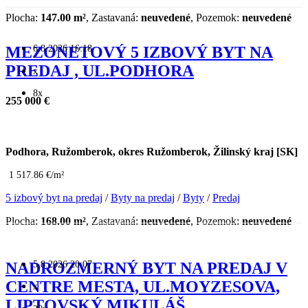
Plocha:
147.00 m²
, Zastavaná:
neuvedené
, Pozemok:
neuvedené
6.8.2026 16:18
MEZONETOVÝ 5 IZBOVÝ BYT NA
PREDAJ , UL.PODHORA
x
8x
255 000 €
Podhora, Ružomberok, okres Ružomberok, Žilinský kraj [SK]
1 517.86 €/m²
5 izbový byt na predaj
/
Byty na predaj
/
Byty
/
Predaj
Plocha:
168.00 m²
, Zastavaná:
neuvedené
, Pozemok:
neuvedené
5.8.2026 20:07
NADROZMERNÝ BYT NA PREDAJ V
CENTRE MESTA, UL.MOYZESOVA,
x
LIPTOVSKÝ MIKULÁŠ