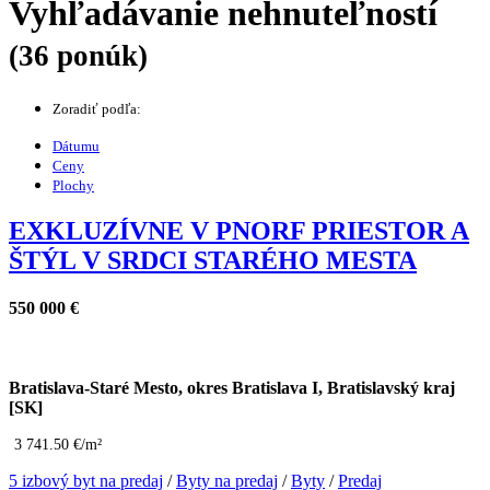
Vyhľadávanie nehnuteľností
(36 ponúk)
Zoradiť podľa:
Dátumu
Ceny
Plochy
EXKLUZÍVNE V PNORF PRIESTOR A
ŠTÝL V SRDCI STARÉHO MESTA
550 000 €
Bratislava-Staré Mesto, okres Bratislava I, Bratislavský kraj
[SK]
3 741.50 €/m²
5 izbový byt na predaj
/
Byty na predaj
/
Byty
/
Predaj