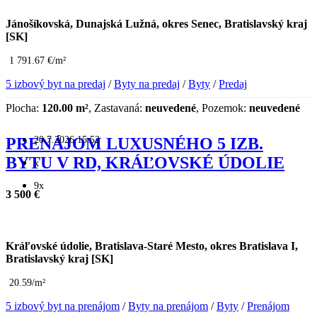
Jánošíkovská, Dunajská Lužná, okres Senec, Bratislavský kraj
[SK]
1 791.67 €/m²
5 izbový byt na predaj
/
Byty na predaj
/
Byty
/
Predaj
Plocha:
120.00 m²
, Zastavaná:
neuvedené
, Pozemok:
neuvedené
20.7.2026 15:52
PRENÁJOM LUXUSNÉHO 5 IZB.
BYTU V RD, KRÁĽOVSKÉ ÚDOLIE
x
9x
3 500 €
Kráľovské údolie, Bratislava-Staré Mesto, okres Bratislava I,
Bratislavský kraj [SK]
20.59/m²
5 izbový byt na prenájom
/
Byty na prenájom
/
Byty
/
Prenájom