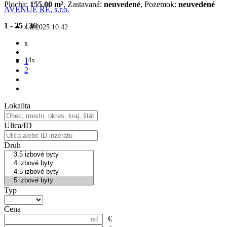
Plocha:
155.00 m²
, Zastavaná:
neuvedené
, Pozemok:
neuvedené
AVENUE RE, s.r.o.
1 - 25
/
36
4.8.2025 10:42
x
14x
1
2
Lokalita
Ulica/ID
Druh
Typ
Cena
€