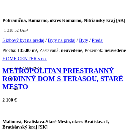
Pohraničná, Komárno, okres Komárno, Nitriansky kraj [SK]
1 318.52 €/m²
5 izbový byt na predaj
/
Byty na predaj
/
Byty
/
Predaj
Plocha:
135.00 m²
, Zastavaná:
neuvedené
, Pozemok:
neuvedené
HOME CENTER s.r.o.
11.5.2026 17:03
METROPOLITAN PRIESTRANNÝ
RODINNÝ DOM S TERASOU, STARÉ
x
MESTO
2x
2 100 €
Malinová, Bratislava-Staré Mesto, okres Bratislava I,
Bratislavský kraj [SK]