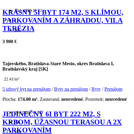
20.1.2026 11:12
KRÁSNY 5I BYT 174 M2, S KLÍMOU,
PARKOVANÍM A ZÁHRADOU, VILA
x
TERÉZIA
20x
3 900 €
Tajovského, Bratislava-Staré Mesto, okres Bratislava I,
Bratislavský kraj [SK]
22.41/m²
5 izbový byt na prenájom
/
Byty na prenájom
/
Byty
/
Prenájom
Plocha:
174.00 m²
, Zastavaná:
neuvedené
, Pozemok:
neuvedené
20.1.2026 11:12
JEDINEČNÝ 6I BYT 222 M2, S
KRBOM, ÚŽASNOU TERASOU A 2X
69x
PARKOVANÍM
19x