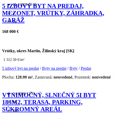
15.4.2026 10:55
5 IZBOVÝ BYT NA PREDAJ,
MEZONET, VRÚTKY, ZÁHRADKA,
x
GARÁŽ
1x
168 000 €
Vrútky, okres Martin, Žilinský kraj [SK]
1 312.50 €/m²
5 izbový byt na predaj
/
Byty na predaj
/
Byty
/
Predaj
Plocha:
128.00 m²
, Zastavaná:
neuvedené
, Pozemok:
neuvedené
2.4.2026 12:15
VÝNIMOČNÝ, SLNEČNÝ 5I BYT
183M2, TERASA, PARKING,
9x
SÚKROMNÝ AREÁL
11x