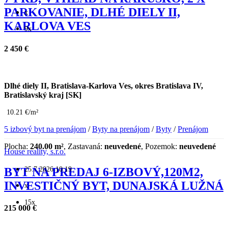
PARKOVANIE, DLHÉ DIELY II,
x
KARLOVA VES
9x
2 450 €
Dlhé diely II, Bratislava-Karlova Ves, okres Bratislava IV,
Bratislavský kraj [SK]
10.21 €/m²
5 izbový byt na prenájom
/
Byty na prenájom
/
Byty
/
Prenájom
Plocha:
240.00 m²
, Zastavaná:
neuvedené
, Pozemok:
neuvedené
House reality, s.r.o.
25.7.2026 10:19
BYT NA PREDAJ 6-IZBOVÝ,120M2,
INVESTIČNÝ BYT, DUNAJSKÁ LUŽNÁ
x
15x
215 000 €