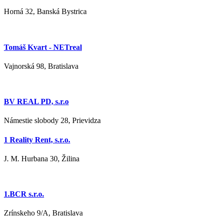
Horná 32, Banská Bystrica
Tomáš Kvart - NETreal
Vajnorská 98, Bratislava
BV REAL PD, s.r.o
Námestie slobody 28, Prievidza
1 Reality Rent, s.r.o.
J. M. Hurbana 30, Žilina
1.BCR s.r.o.
Zrínskeho 9/A, Bratislava