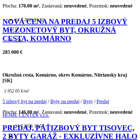
Plocha:
170.00 m²
, Zastavaná:
neuvedené
, Pozemok:
neuvedené
14.7.2026 11:12
NOVÁ CENA NA PREDAJ 5 IZBOVÝ
MEZONETOVÝ BYT, OKRUŽNÁ
x
CESTA, KOMÁRNO
19x
285 000 €
Okružná cesta, Komárno, okres Komárno, Nitriansky kraj
[SK]
1 952.05 €/m²
5 izbový byt na predaj
/
Byty na predaj
/
Byty
/
Predaj
Plocha:
146.00 m²
, Zastavaná:
neuvedené
, Pozemok:
neuvedené
HOME CENTER s.r.o.
14.7.2026 10:54
PREDAJ, PÄŤIZBOVÝ BYT TISOVEC,
2 BYTY GARÁŽ - EXKLUZÍVNE HALO
x