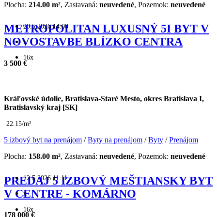
Plocha:
214.00 m²
, Zastavaná:
neuvedené
, Pozemok:
neuvedené
20.5.2026 14:00
METROPOLITAN LUXUSNÝ 5I BYT V
NOVOSTAVBE BLÍZKO CENTRA
x
16x
3 500 €
Kráľovské údolie, Bratislava-Staré Mesto, okres Bratislava I,
Bratislavský kraj [SK]
22.15/m²
5 izbový byt na prenájom
/
Byty na prenájom
/
Byty
/
Prenájom
Plocha:
158.00 m²
, Zastavaná:
neuvedené
, Pozemok:
neuvedené
12.5.2026 11:11
PREDAJ 5 IZBOVÝ MEŠTIANSKY BYT
V CENTRE - KOMÁRNO
x
16x
178 000 €