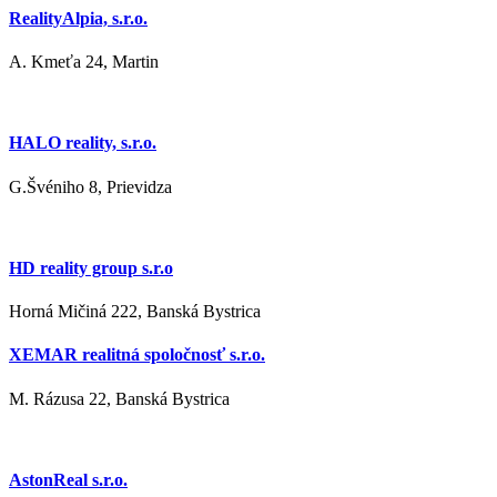
RealityAlpia, s.r.o.
A. Kmeťa 24, Martin
HALO reality, s.r.o.
G.Švéniho 8, Prievidza
HD reality group s.r.o
Horná Mičiná 222, Banská Bystrica
XEMAR realitná spoločnosť s.r.o.
M. Rázusa 22, Banská Bystrica
AstonReal s.r.o.