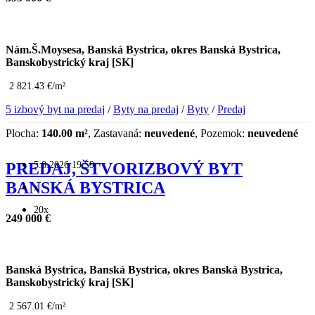
Nám.Š.Moysesa, Banská Bystrica, okres Banská Bystrica,
Banskobystrický kraj [SK]
2 821.43 €/m²
5 izbový byt na predaj
/
Byty na predaj
/
Byty
/
Predaj
Plocha:
140.00 m²
, Zastavaná:
neuvedené
, Pozemok:
neuvedené
5.8.2026 19:59
PREDAJ, ŠTVORIZBOVÝ BYT
BANSKÁ BYSTRICA
x
20x
249 000 €
Banská Bystrica, Banská Bystrica, okres Banská Bystrica,
Banskobystrický kraj [SK]
2 567.01 €/m²