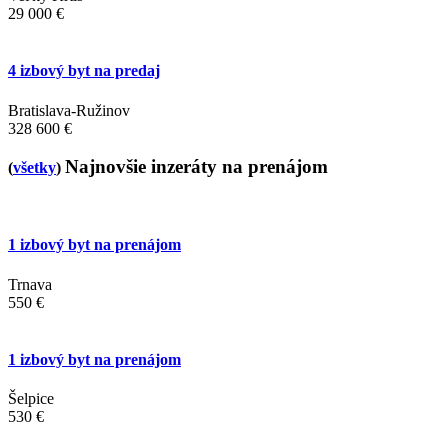
29 000 €
4 izbový byt na predaj
Bratislava-Ružinov
328 600 €
Najnovšie inzeráty na prenájom
(
všetky
)
1 izbový byt na prenájom
Trnava
550 €
1 izbový byt na prenájom
Šelpice
530 €