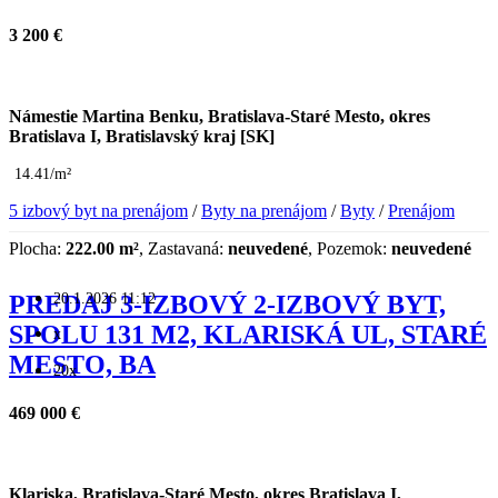
3 200 €
Námestie Martina Benku, Bratislava-Staré Mesto, okres
Bratislava I, Bratislavský kraj [SK]
14.41/m²
5 izbový byt na prenájom
/
Byty na prenájom
/
Byty
/
Prenájom
Plocha:
222.00 m²
, Zastavaná:
neuvedené
, Pozemok:
neuvedené
20.1.2026 11:12
PREDAJ 3-IZBOVÝ 2-IZBOVÝ BYT,
SPOLU 131 M2, KLARISKÁ UL, STARÉ
x
MESTO, BA
20x
469 000 €
Klariska, Bratislava-Staré Mesto, okres Bratislava I,