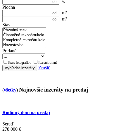
€
Plocha
m²
m²
Stav
Pridané
Iba s fotografiou
Iba súkromné
Zrušiť
Vyhľadať inzeráty
Najnovšie inzeráty na predaj
(
všetky
)
Rodinný dom na predaj
Sereď
278 000 €