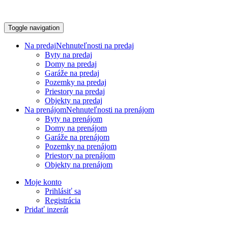
Toggle navigation
Na predaj
Nehnuteľnosti na predaj
Byty na predaj
Domy na predaj
Garáže na predaj
Pozemky na predaj
Priestory na predaj
Objekty na predaj
Na prenájom
Nehnuteľnosti na prenájom
Byty na prenájom
Domy na prenájom
Garáže na prenájom
Pozemky na prenájom
Priestory na prenájom
Objekty na prenájom
Moje konto
Prihlásiť sa
Registrácia
Pridať inzerát