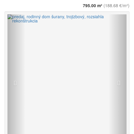
795.00 m²
(188.68 €/m²)
Späť
Vpred