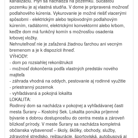
kanalizáciu. Plyn sa nachádza na pozemku. Súčasťou
pozemku je aj vlastná studňa. V dome je pripravená možnosť
podlahového kúrenia. Vykurovanie je možné riešiť viacerými
spôsobmi - elektrickým alebo teplovodným podlahovým
kúrením, radiátormi, elektrickými konvektormi alebo krbom,
keďže dom má funkčný komín s možnosťou osadenia
krbovej vložky.
Nehnuteľnosť nie je zaťažená žiadnou ťarchou ani vecným
bremenom a je k dispozícii ihneď.
VÝHODY:
- dom po rozsiahlej rekonštrukcii
- možnosť dokončenia podľa vlastných predstáv nového
majiteľa
- záhrada vhodná na oddych, pestovanie aj rodinné využitie
- priestranný pozemok
- vyhľadávaná a pokojná lokalita
LOKALITA:
Rodinný dom sa nachádza v pokojnej a vyhľadávanej časti
mesta Šurany – Kostolný Sek. Lokalita ponúka príjemné
bývanie s dobrou dostupnosťou do centra mesta a zároveň
blízkosť prírody. V meste Šurany sa nachádza kompletná
občianska vybavenosť – školy, škôlky, obchody, služby,
zdravotné stredisko, reštaurácie, športoviská, autobusová aj