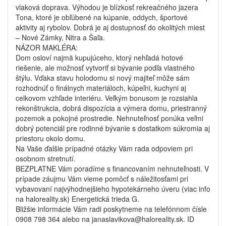
vlaková doprava. Výhodou je blízkosť rekreačného jazera
Tona, ktoré je obľúbené na kúpanie, oddych, športové
aktivity aj rybolov. Dobrá je aj dostupnosť do okolitých miest
– Nové Zámky, Nitra a Šaľa.
NÁZOR MAKLÉRA:
Dom osloví najmä kupujúceho, ktorý nehľadá hotové
riešenie, ale možnosť vytvoriť si bývanie podľa vlastného
štýlu. Vďaka stavu holodomu si nový majiteľ môže sám
rozhodnúť o finálnych materiáloch, kúpeľni, kuchyni aj
celkovom vzhľade interiéru. Veľkým bonusom je rozsiahla
rekonštrukcia, dobrá dispozícia a výmera domu, priestranný
pozemok a pokojné prostredie. Nehnuteľnosť ponúka veľmi
dobrý potenciál pre rodinné bývanie s dostatkom súkromia aj
priestoru okolo domu.
Na Vaše ďalšie prípadné otázky Vám rada odpoviem pri
osobnom stretnutí.
BEZPLATNE Vám poradíme s financovaním nehnuteľnosti. V
prípade záujmu Vám vieme pomôcť s náležitosťami pri
vybavovaní najvýhodnejšieho hypotekárneho úveru (viac info
na haloreality.sk) Energetická trieda G.
Bližšie informácie Vám radi poskytneme na telefónnom čísle
0908 798 364 alebo na janaslavikova@haloreality.sk. ID