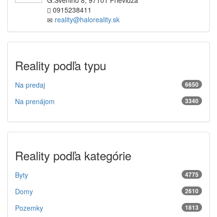
G.Švéniho 8, 97101 Prievidza
0915238411
reality@haloreality.sk
Reality podľa typu
Na predaj
6650
Na prenájom
3340
Reality podľa kategórie
Byty
4775
Domy
2610
Pozemky
1813