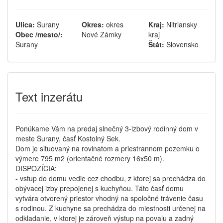
Ulica:
Šurany
Okres:
okres
Kraj:
Nitriansky
Obec /mesto/:
Nové Zámky
kraj
Šurany
Štát:
Slovensko
Text inzerátu
Ponúkame Vám na predaj slnečný 3-izbový rodinný dom v
meste Šurany, časť Kostolný Sek.
Dom je situovaný na rovinatom a priestrannom pozemku o
výmere 795 m2 (orientačné rozmery 16x50 m).
DISPOZÍCIA:
- vstup do domu vedie cez chodbu, z ktorej sa prechádza do
obývacej izby prepojenej s kuchyňou. Táto časť domu
vytvára otvorený priestor vhodný na spoločné trávenie času
s rodinou. Z kuchyne sa prechádza do miestnosti určenej na
odkladanie, v ktorej je zároveň výstup na povalu a zadný