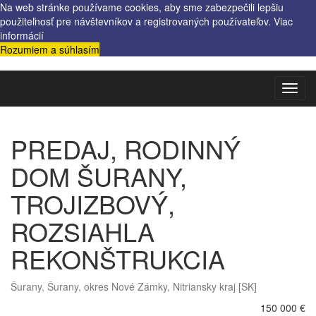
Na web stránke používame cookies, aby sme zabezpečili lepšiu
použiteľnosť pre návštevníkov a registrovaných používateľov.
Viac
informácií
Rozumiem a súhlasím
Toggl
navig
PREDAJ, RODINNÝ
DOM ŠURANY,
TROJIZBOVÝ,
ROZSIAHLA
REKONŠTRUKCIA
Šurany, Šurany, okres Nové Zámky, Nitriansky kraj [SK]
150 000 €