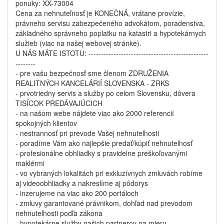
ponuky: XX-73004
Cena za nehnuteľnosť je KONEČNÁ, vrátane provízie,
právneho servisu zabezpečeného advokátom, poradenstva,
základného správneho poplatku na katastri a hypotekárnych
služieb (viac na našej webovej stránke).
U NÁS MÁTE ISTOTU: ------------------------------------------------
--------
- pre vašu bezpečnosť sme členom ZDRUŽENIA
REALITNÝCH KANCELÁRIÍ SLOVENSKA - ZRKS
- prvotriedny servis a služby po celom Slovensku, dôvera
TISÍCOK PREDÁVAJÚCICH
- na našom webe nájdete viac ako 2000 referencií
spokojných klientov
- nestrannosť pri prevode Vašej nehnuteľnosti
- poradíme Vám ako najlepšie predať/kúpiť nehnuteľnosť
- profesionálne obhliadky s pravidelne preškoľovanými
maklérmi
- vo vybraných lokalitách pri exkluzívnych zmluvách robíme
aj videoobhliadky a nakreslíme aj pôdorys
- inzerujeme na viac ako 200 portáloch
- zmluvy garantované právnikom, dohľad nad prevodom
nehnuteľnosti podľa zákona
- hypotekárne služby našich partnerov na mieru