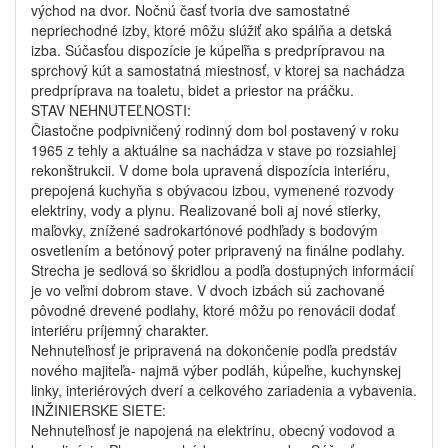
východ na dvor. Nočnú časť tvoria dve samostatné
nepriechodné izby, ktoré môžu slúžiť ako spálňa a detská
izba. Súčasťou dispozície je kúpeľňa s predprípravou na
sprchový kút a samostatná miestnosť, v ktorej sa nachádza
predpríprava na toaletu, bidet a priestor na práčku.
STAV NEHNUTEĽNOSTI:
Čiastočne podpivničený rodinný dom bol postavený v roku
1965 z tehly a aktuálne sa nachádza v stave po rozsiahlej
rekonštrukcii. V dome bola upravená dispozícia interiéru,
prepojená kuchyňa s obývacou izbou, vymenené rozvody
elektriny, vody a plynu. Realizované boli aj nové stierky,
maľovky, znížené sadrokartónové podhľady s bodovým
osvetlením a betónový poter pripravený na finálne podlahy.
Strecha je sedlová so škridlou a podľa dostupných informácií
je vo veľmi dobrom stave. V dvoch izbách sú zachované
pôvodné drevené podlahy, ktoré môžu po renovácii dodať
interiéru príjemný charakter.
Nehnuteľnosť je pripravená na dokončenie podľa predstáv
nového majiteľa- najmä výber podláh, kúpeľne, kuchynskej
linky, interiérových dverí a celkového zariadenia a vybavenia.
INŽINIERSKE SIETE:
Nehnuteľnosť je napojená na elektrinu, obecný vodovod a