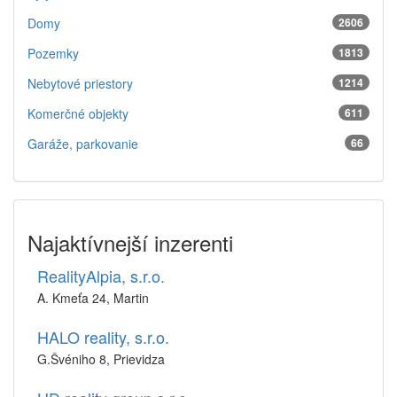
Domy
2606
Pozemky
1813
Nebytové priestory
1214
Komerčné objekty
611
Garáže, parkovanie
66
Najaktívnejší inzerenti
RealityAlpia, s.r.o.
A. Kmeťa 24, Martin
HALO reality, s.r.o.
G.Švéniho 8, Prievidza