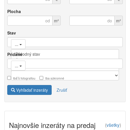
Plocha
m²
m²
Stav
...
Pridané
...
Iba s fotografiou
Iba súkromné
Vyhľadať inzeráty
Zrušiť
Najnovšie inzeráty na predaj
(
všetky
)