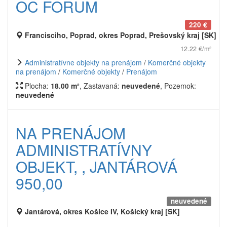
OC FORUM
220 €
Francisciho, Poprad, okres Poprad, Prešovský kraj [SK]
12.22 €/m²
Administratívne objekty na prenájom
/
Komerčné objekty
na prenájom
/
Komerčné objekty
/
Prenájom
Plocha:
18.00 m²
, Zastavaná:
neuvedené
, Pozemok:
neuvedené
NA PRENÁJOM
ADMINISTRATÍVNY
OBJEKT, , JANTÁROVÁ
950,00
neuvedené
Jantárová, okres Košice IV, Košický kraj [SK]