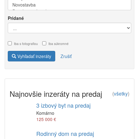
Pridané
Iba s fotografiou
Iba súkromné
Vyhľadať inzeráty
Zrušiť
Najnovšie inzeráty na predaj
(
všetky
)
3 izbový byt na predaj
Komárno
125 000 €
Rodinný dom na predaj