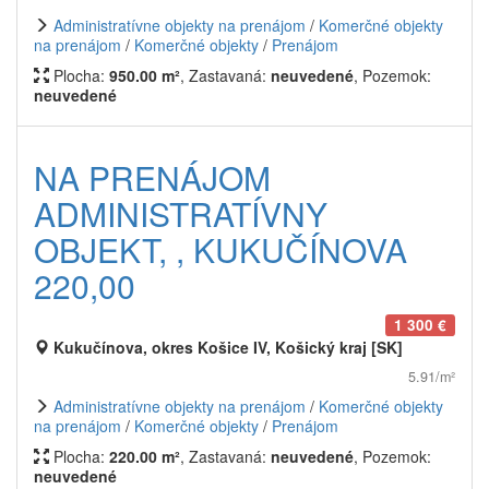
Administratívne objekty na prenájom
/
Komerčné objekty
na prenájom
/
Komerčné objekty
/
Prenájom
Plocha:
950.00 m²
, Zastavaná:
neuvedené
, Pozemok:
neuvedené
NA PRENÁJOM
ADMINISTRATÍVNY
OBJEKT, , KUKUČÍNOVA
220,00
1 300 €
Kukučínova, okres Košice IV, Košický kraj [SK]
5.91/m²
Administratívne objekty na prenájom
/
Komerčné objekty
na prenájom
/
Komerčné objekty
/
Prenájom
Plocha:
220.00 m²
, Zastavaná:
neuvedené
, Pozemok:
neuvedené