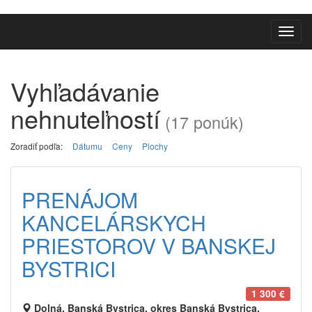
Toggl
navig
Vyhľadávanie
nehnuteľností
(17 ponúk)
Zoradiť podľa:
Dátumu
Ceny
Plochy
PRENÁJOM
KANCELÁRSKYCH
PRIESTOROV V BANSKEJ
BYSTRICI
1 300 €
Dolná, Banská Bystrica, okres Banská Bystrica,