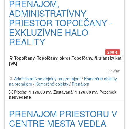
PRENÁJOM,
ADMINISTRATÍVNY
PRIESTOR TOPOĽČANY -
EXKLUZÍVNE HALO
REALITY
200 €
Topoľčany, Topoľčany, okres Topoľčany, Nitriansky kraj
[SK]
0.17/m²
Administratívne objekty na prenájom
/
Komerčné objekty
na prenájom
/
Komerčné objekty
/
Prenájom
Plocha:
1 176.00 m²
, Zastavaná:
1 176.00 m²
, Pozemok:
neuvedené
PRENAJOM PRIESTORU V
CENTRE MESTA VEDĽA