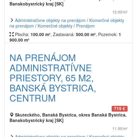
Banskobystrický kraj [SK]
13.00/m²
Administratívne objekty na prenájom
/
Komerčné objekty
na prenájom
/
Komerčné objekty
/
Prenájom
Plocha:
100.00 m²
, Zastavaná:
500.00 m²
, Pozemok:
1
900.00 m²
NA PRENÁJOM
ADMINISTRATÍVNE
PRIESTORY, 65 M2,
BANSKÁ BYSTRICA,
CENTRUM
715 €
Skuteckého, Banská Bystrica, okres Banská Bystrica,
Banskobystrický kraj [SK]
11.00/m²
Administratívne objekty na prenájom
/
Komerčné objekty