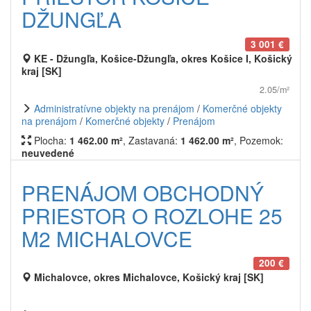
DŽUNGĽA
3 001 €
KE - Džungľa, Košice-Džungľa, okres Košice I, Košický
kraj [SK]
2.05/m²
Administratívne objekty na prenájom
/
Komerčné objekty
na prenájom
/
Komerčné objekty
/
Prenájom
Plocha:
1 462.00 m²
, Zastavaná:
1 462.00 m²
, Pozemok:
neuvedené
PRENÁJOM OBCHODNÝ
PRIESTOR O ROZLOHE 25
M2 MICHALOVCE
200 €
Michalovce, okres Michalovce, Košický kraj [SK]