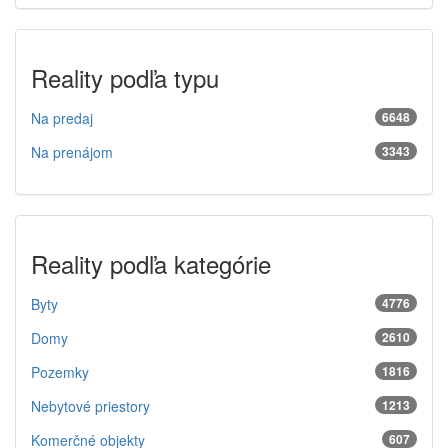
Reality podľa typu
Na predaj
6648
Na prenájom
3343
Reality podľa kategórie
Byty
4776
Domy
2610
Pozemky
1816
Nebytové priestory
1213
Komerčné objekty
607