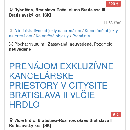
220 €
Rybničná, Bratislava-Rača, okres Bratislava III,
Bratislavský kraj [SK]
11.58 €/m²
Administratívne objekty na prenájom
/
Komerčné objekty
na prenájom
/
Komerčné objekty
/
Prenájom
Plocha:
19.00 m²
, Zastavaná:
neuvedené
, Pozemok:
neuvedené
PRENÁJOM EXKLUZÍVNE
KANCELÁRSKE
PRIESTORY V CITYSITE
BRATISLAVA II VLČIE
HRDLO
9 €
Vlčie hrdlo, Bratislava-Ružinov, okres Bratislava II,
Bratislavský kraj [SK]