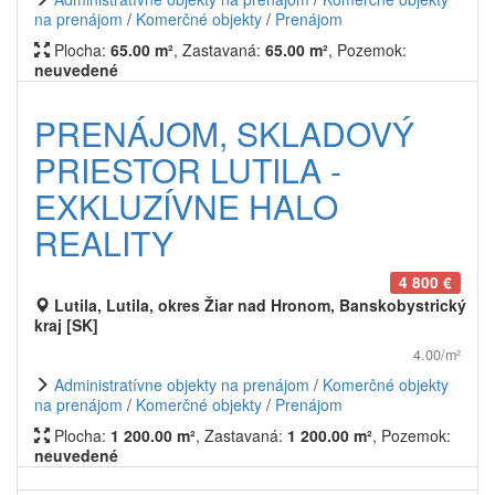
na prenájom
/
Komerčné objekty
/
Prenájom
Plocha:
65.00 m²
, Zastavaná:
65.00 m²
, Pozemok:
neuvedené
PRENÁJOM, SKLADOVÝ
PRIESTOR LUTILA -
EXKLUZÍVNE HALO
REALITY
4 800 €
Lutila, Lutila, okres Žiar nad Hronom, Banskobystrický
kraj [SK]
4.00/m²
Administratívne objekty na prenájom
/
Komerčné objekty
na prenájom
/
Komerčné objekty
/
Prenájom
Plocha:
1 200.00 m²
, Zastavaná:
1 200.00 m²
, Pozemok:
neuvedené