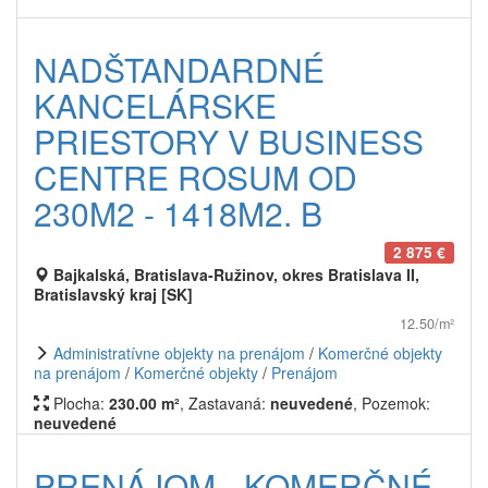
NADŠTANDARDNÉ
KANCELÁRSKE
PRIESTORY V BUSINESS
CENTRE ROSUM OD
230M2 - 1418M2. B
2 875 €
Bajkalská, Bratislava-Ružinov, okres Bratislava II,
Bratislavský kraj [SK]
12.50/m²
Administratívne objekty na prenájom
/
Komerčné objekty
na prenájom
/
Komerčné objekty
/
Prenájom
Plocha:
230.00 m²
, Zastavaná:
neuvedené
, Pozemok:
neuvedené
PRENÁJOM - KOMERČNÉ