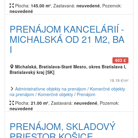
Plocha:
145.00 m²
, Zastavaná:
neuvedené
, Pozemok:
neuvedené
PRENÁJOM KANCELÁRIÍ -
MICHALSKÁ OD 21 M2, BA
I
403 €
Michalská, Bratislava-Staré Mesto, okres Bratislava I,
Bratislavský kraj [SK]
19.19 €/m²
Administratívne objekty na prenájom
/
Komerčné objekty
na prenájom
/
Komerčné objekty
/
Prenájom
Plocha:
21.00 m²
, Zastavaná:
neuvedené
, Pozemok:
neuvedené
PRENÁJOM, SKLADOVÝ
PRIESTOR KOŠICE