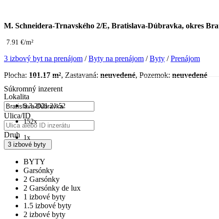
M. Schneidera-Trnavského 2/E, Bratislava-Dúbravka, okres Brati
7.91 €/m²
3 izbový byt na prenájom
/
Byty na prenájom
/
Byty
/
Prenájom
Plocha:
101.17 m²
, Zastavaná:
neuvedené
, Pozemok:
neuvedené
Súkromný inzerent
Lokalita
9.3.2021 21:52
Ulica/ID
152x
Druh
1x
3 izbové byty
BYTY
Garsónky
2 Garsónky
2 Garsónky de lux
1 izbové byty
1.5 izbové byty
2 izbové byty