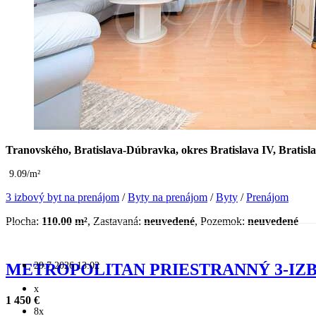
Tranovského, Bratislava-Dúbravka, okres Bratislava IV, Bratisl
9.09/m²
3 izbový byt na prenájom
/
Byty na prenájom
/
Byty
/
Prenájom
Plocha:
110.00 m²
, Zastavaná:
neuvedené
, Pozemok:
neuvedené
29.7.2026 13:02
METROPOLITAN PRIESTRANNÝ 3-IZ
x
1 450 €
8x