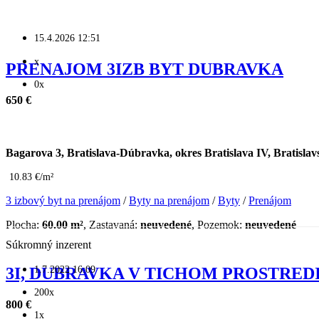
15.4.2026 12:51
x
PRENAJOM 3IZB BYT DUBRAVKA
0x
650 €
Bagarova 3, Bratislava-Dúbravka, okres Bratislava IV, Bratislav
10.83 €/m²
3 izbový byt na prenájom
/
Byty na prenájom
/
Byty
/
Prenájom
Plocha:
60.00 m²
, Zastavaná:
neuvedené
, Pozemok:
neuvedené
Súkromný inzerent
1.7.2022 16:09
3I, DUBRAVKA V TICHOM PROSTRED
200x
800 €
1x