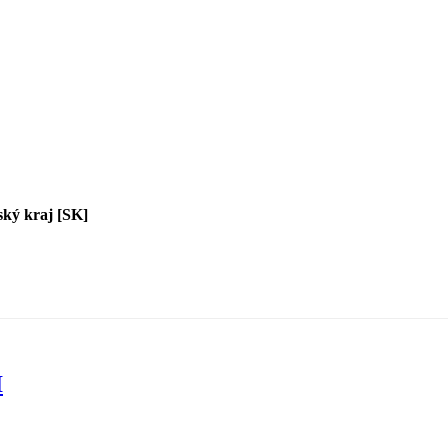
ský kraj [SK]
I