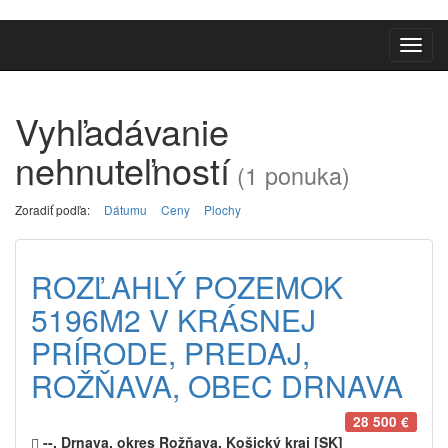
Toggl
navig
Vyhľadávanie
nehnuteľností
(1 ponuka)
Zoradiť podľa:
Dátumu
Ceny
Plochy
ROZĽAHLÝ POZEMOK
5196M2 V KRÁSNEJ
PRÍRODE, PREDAJ,
ROŽŇAVA, OBEC DRNAVA
28 500 €
--, Drnava, okres Rožňava, Košický kraj [SK]