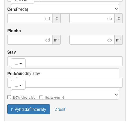
Cena
€
€
Plocha
m²
m²
Stav
...
Pridané
...
Iba s fotografiou
Iba súkromné
Vyhľadať inzeráty
Zrušiť