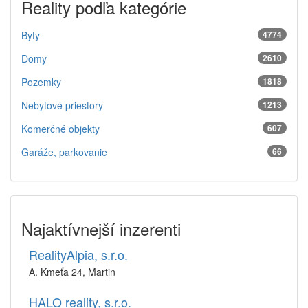
Reality podľa kategórie
Byty
4774
Domy
2610
Pozemky
1818
Nebytové priestory
1213
Komerčné objekty
607
Garáže, parkovanie
66
Najaktívnejší inzerenti
RealityAlpia, s.r.o.
A. Kmeťa 24, Martin
HALO reality, s.r.o.