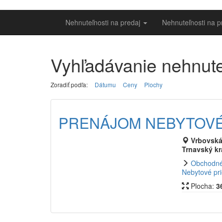
Nehnuteľnosti na predaj
Nehnuteľnosti na 
Vyhľadávanie nehnute
Zoradiť podľa:
Dátumu
Ceny
Plochy
PRENÁJOM NEBYTOVÉ
Vrbovská 
Trnavský kr
Obchodné
Nebytové pri
Plocha:
3