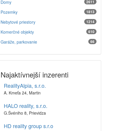
Domy
2611
Pozemky
1813
Nebytové priestory
1214
Komerčné objekty
610
Garáže, parkovanie
66
Najaktívnejší inzerenti
RealityAlpia, s.r.o.
A. Kmeťa 24, Martin
HALO reality, s.r.o.
G.Švéniho 8, Prievidza
HD reality group s.r.o