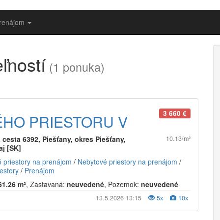
prenájom
ľností
(1 ponuka)
3 660 €
HO PRIESTORU V
cesta 6392, Piešťany, okres Piešťany,
10.13/m²
aj [SK]
 priestory na prenájom
/
Nebytové priestory na prenájom
/
estory
/
Prenájom
61.26 m²
, Zastavaná:
neuvedené
, Pozemok:
neuvedené
13.5.2026 13:15
5x
10x