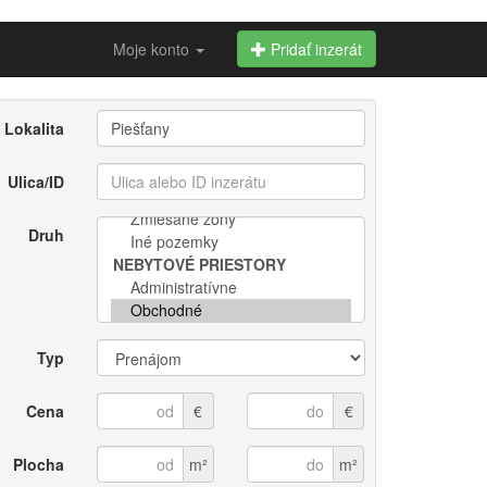
Moje konto
Pridať inzerát
Lokalita
Ulica/ID
Druh
Typ
Cena
€
€
Plocha
m²
m²