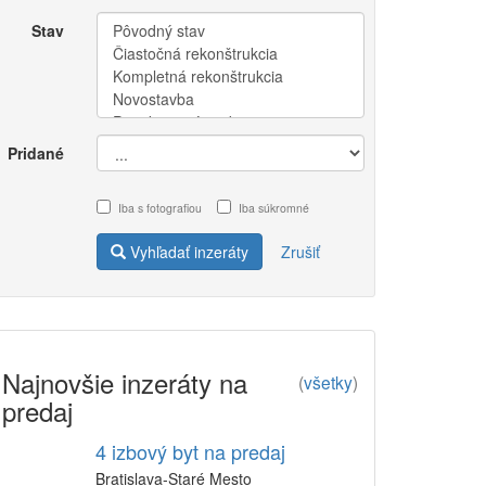
Stav
Pridané
Iba s fotografiou
Iba súkromné
Vyhľadať inzeráty
Zrušiť
Najnovšie inzeráty na
(
všetky
)
predaj
4 izbový byt na predaj
Bratislava-Staré Mesto