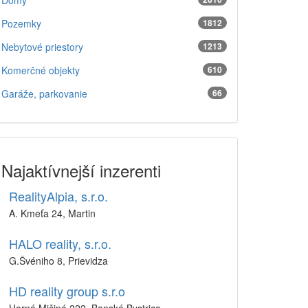
Domy
Pozemky
1812
Nebytové priestory
1213
Komerčné objekty
610
Garáže, parkovanie
66
Najaktívnejší inzerenti
RealityAlpia, s.r.o.
A. Kmeťa 24, Martin
HALO reality, s.r.o.
G.Švéniho 8, Prievidza
HD reality group s.r.o