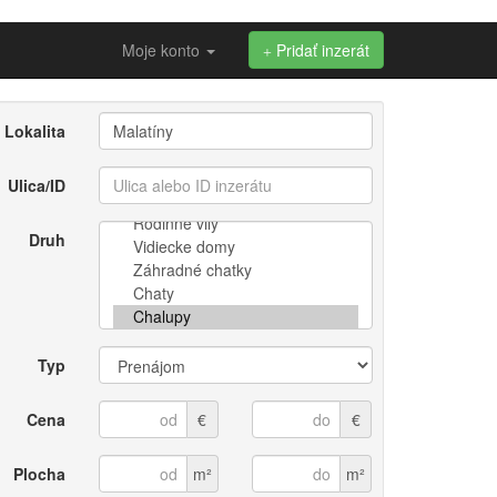
Moje konto
Pridať inzerát
Lokalita
Ulica/ID
Druh
Typ
Cena
€
€
Plocha
m²
m²