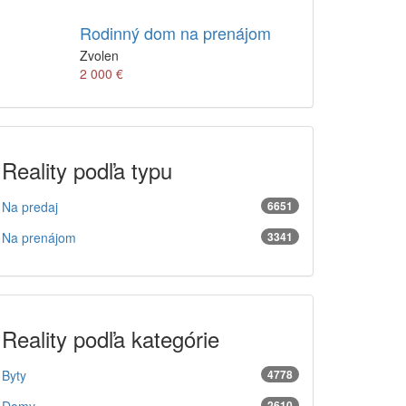
Rodinný dom na prenájom
Zvolen
2 000 €
Reality podľa typu
Na predaj
6651
Na prenájom
3341
Reality podľa kategórie
Byty
4778
2610