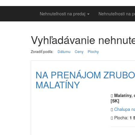
Nehnuteľnosti na predaj
Nehnuteľnosti na 
Vyhľadávanie nehnute
Zoradiť podľa:
Dátumu
Ceny
Plochy
NA PRENÁJOM ZRUBO
MALATÍNY
Malatíny, 
[SK]
Chalupa n
Plocha:
1 