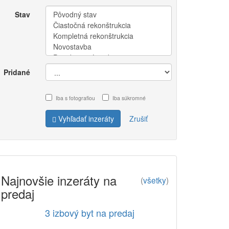
Stav
Pridané
Iba s fotografiou
Iba súkromné
Vyhľadať inzeráty
Zrušiť
Najnovšie inzeráty na
(
všetky
)
predaj
3 izbový byt na predaj