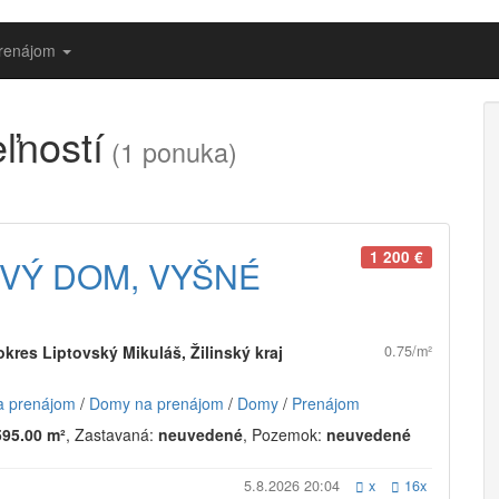
prenájom
ľností
(1 ponuka)
1 200 €
VÝ DOM, VYŠNÉ
okres Liptovský Mikuláš, Žilinský kraj
0.75/m²
a prenájom
/
Domy na prenájom
/
Domy
/
Prenájom
595.00 m²
, Zastavaná:
neuvedené
, Pozemok:
neuvedené
5.8.2026 20:04
x
16x