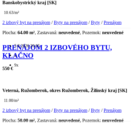
Banskobystrický kraj [SK]
10.63/m²
2 izbový byt na prenájom
/
Byty na prenájom
/
Byty
/
Prenájom
Plocha:
64.00 m²
, Zastavaná:
neuvedené
, Pozemok:
neuvedené
5.8.2026 20:05
PRENÁJOM 2 IZBOVÉHO BYTU,
KLAČNO
x
9x
550 €
Veterná, Ružomberok, okres Ružomberok, Žilinský kraj [SK]
11.00/m²
2 izbový byt na prenájom
/
Byty na prenájom
/
Byty
/
Prenájom
Plocha:
50.00 m²
, Zastavaná:
neuvedené
, Pozemok:
neuvedené