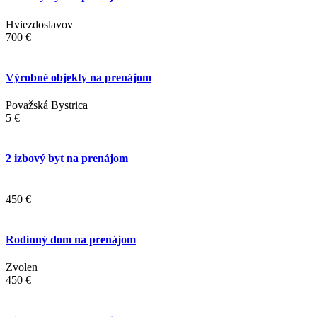
Hviezdoslavov
700 €
Výrobné objekty na prenájom
Považská Bystrica
5 €
2 izbový byt na prenájom
450 €
Rodinný dom na prenájom
Zvolen
450 €