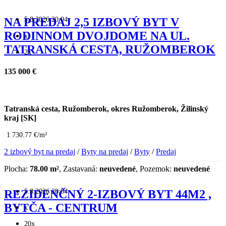
5.8.2026 20:04
NA PREDAJ 2,5 IZBOVÝ BYT V
RODINNOM DVOJDOME NA UL.
x
TATRANSKÁ CESTA, RUŽOMBEROK
2x
135 000 €
Tatranská cesta, Ružomberok, okres Ružomberok, Žilinský
kraj [SK]
1 730.77 €/m²
2 izbový byt na predaj
/
Byty na predaj
/
Byty
/
Predaj
Plocha:
78.00 m²
, Zastavaná:
neuvedené
, Pozemok:
neuvedené
5.8.2026 20:04
REZIDENČNÝ 2-IZBOVÝ BYT 44M2 ,
BYTČA - CENTRUM
x
20x