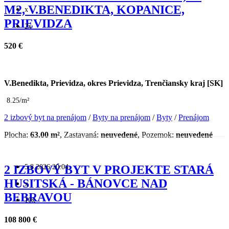
M2, V.BENEDIKTA, KOPANICE,
x
PRIEVIDZA
2x
520 €
V.Benedikta, Prievidza, okres Prievidza, Trenčiansky kraj [SK]
8.25/m²
2 izbový byt na prenájom
/
Byty na prenájom
/
Byty
/
Prenájom
Plocha:
63.00 m²
, Zastavaná:
neuvedené
, Pozemok:
neuvedené
5.8.2026 20:04
2 IZBOVÝ BYT V PROJEKTE STARÁ
HUSITSKÁ - BÁNOVCE NAD
x
BEBRAVOU
10x
108 800 €