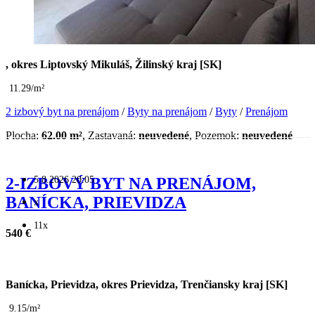
, okres Liptovský Mikuláš, Žilinský kraj [SK]
11.29/m²
2 izbový byt na prenájom
/
Byty na prenájom
/
Byty
/
Prenájom
Plocha:
62.00 m²
, Zastavaná:
neuvedené
, Pozemok:
neuvedené
5.8.2026 20:05
2-IZBOVÝ BYT NA PRENÁJOM,
BANÍCKA, PRIEVIDZA
x
11x
540 €
Banícka, Prievidza, okres Prievidza, Trenčiansky kraj [SK]
9.15/m²