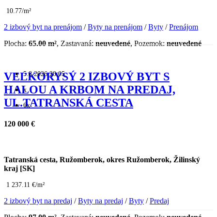
10.77/m²
2 izbový byt na prenájom
/
Byty na prenájom
/
Byty
/
Prenájom
Plocha:
65.00 m²
, Zastavaná:
neuvedené
, Pozemok:
neuvedené
5.8.2026 20:05
VEĽKORYSÝ 2 IZBOVÝ BYT S
HALOU A KRBOM NA PREDAJ,
x
UL.TATRANSKÁ CESTA
6x
120 000 €
Tatranská cesta, Ružomberok, okres Ružomberok, Žilinský
kraj [SK]
1 237.11 €/m²
2 izbový byt na predaj
/
Byty na predaj
/
Byty
/
Predaj