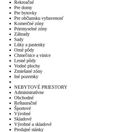
Rekreačné
Pre domy
Pre bytovky
Pre občiansku vybavenosť
Komerčné zóny
Priemyselné zóny
Záhrady
Sady
Lúky a pasienky
Orné pôdy
Chmeľnice a vinice
Lesné pôdy
Vodné plochy
Zmiešané zóny
Iné pozemky
NEBYTOVÉ PRIESTORY
Administratívne
Obchodné
Reštauračné
Športové
Výrobné
Skladové
Výrobné a skladové
Predajné stánky