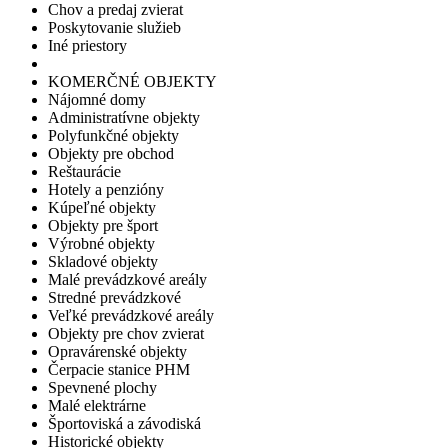
Chov a predaj zvierat
Poskytovanie služieb
Iné priestory
KOMERČNÉ OBJEKTY
Nájomné domy
Administratívne objekty
Polyfunkčné objekty
Objekty pre obchod
Reštaurácie
Hotely a penzióny
Kúpeľné objekty
Objekty pre šport
Výrobné objekty
Skladové objekty
Malé prevádzkové areály
Stredné prevádzkové
Veľké prevádzkové areály
Objekty pre chov zvierat
Opravárenské objekty
Čerpacie stanice PHM
Spevnené plochy
Malé elektrárne
Športoviská a závodiská
Historické objekty