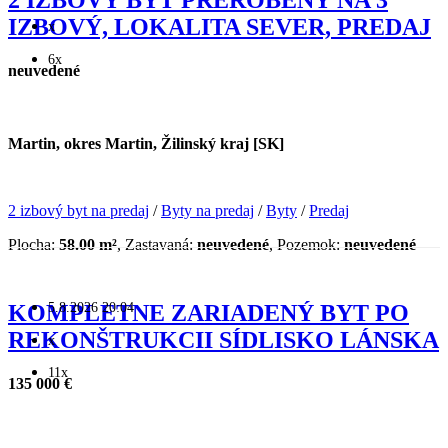
IZBOVÝ, LOKALITA SEVER, PREDAJ
x
6x
neuvedené
Martin, okres Martin, Žilinský kraj [SK]
2 izbový byt na predaj
/
Byty na predaj
/
Byty
/
Predaj
Plocha:
58.00 m²
, Zastavaná:
neuvedené
, Pozemok:
neuvedené
5.8.2026 20:04
KOMPLETNE ZARIADENÝ BYT PO
REKONŠTRUKCII SÍDLISKO LÁNSKA
x
11x
135 000 €