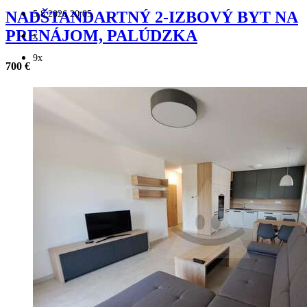
5.8.2026 20:05
NADŠTANDARTNÝ 2-IZBOVÝ BYT NA
PRENÁJOM, PALÚDZKA
x
9x
700 €