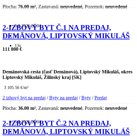
Plocha:
76.00 m²
, Zastavaná:
neuvedené
, Pozemok:
neuvedené
5.8.2026 20:04
2-IZBOVÝ BYT Č.1 NA PREDAJ,
DEMÄNOVÁ, LIPTOVSKÝ MIKULÁŠ
x
13x
111 800 €
Demänovská cesta (časť Demänová), Liptovský Mikuláš, okres
Liptovský Mikuláš, Žilinský kraj [SK]
3 105.56 €/m²
2 izbový byt na predaj
/
Byty na predaj
/
Byty
/
Predaj
Plocha:
36.00 m²
, Zastavaná:
neuvedené
, Pozemok:
neuvedené
5.8.2026 20:04
2-IZBOVÝ BYT Č.2 NA PREDAJ,
DEMÄNOVÁ, LIPTOVSKÝ MIKULÁŠ
x