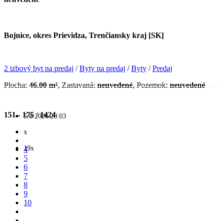
Bojnice, okres Prievidza, Trenčiansky kraj [SK]
2 izbový byt na predaj
/
Byty na predaj
/
Byty
/
Predaj
Plocha:
46.00 m²
, Zastavaná:
neuvedené
, Pozemok:
neuvedené
151 - 175
/
1424
5.8.2026 20:03
x
19x
4
5
6
7
8
9
10