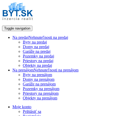
Toggle navigation
Na predaj
Nehnuteľnosti na predaj
Byty na predaj
Domy na predaj
Garáže na predaj
Pozemky na predaj
Priestory na predaj
Objekty na predaj
Na prenájom
Nehnuteľnosti na prenájom
Byty na prenájom
Domy na prenájom
Garáže na prenájom
Pozemky na prenájom
Priestory na prenájom
Objekty na prenájom
Moje konto
Prihlásiť sa