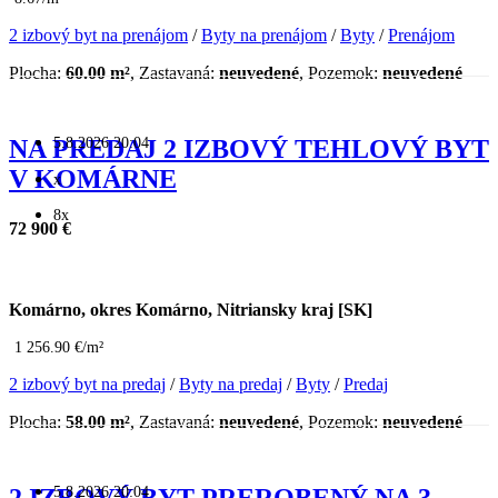
2 izbový byt na prenájom
/
Byty na prenájom
/
Byty
/
Prenájom
Plocha:
60.00 m²
, Zastavaná:
neuvedené
, Pozemok:
neuvedené
5.8.2026 20:04
NA PREDAJ 2 IZBOVÝ TEHLOVÝ BYT
V KOMÁRNE
x
8x
72 900 €
Komárno, okres Komárno, Nitriansky kraj [SK]
1 256.90 €/m²
2 izbový byt na predaj
/
Byty na predaj
/
Byty
/
Predaj
Plocha:
58.00 m²
, Zastavaná:
neuvedené
, Pozemok:
neuvedené
5.8.2026 20:04
2 IZBOVÝ BYT PREROBENÝ NA 3