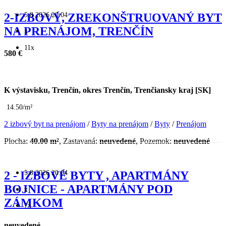
5.8.2026 20:04
2-IZBOVÝ, ZREKONŠTRUOVANÝ BYT
NA PRENÁJOM, TRENČÍN
x
11x
580 €
K výstavisku, Trenčín, okres Trenčín, Trenčiansky kraj [SK]
14.50/m²
2 izbový byt na prenájom
/
Byty na prenájom
/
Byty
/
Prenájom
Plocha:
40.00 m²
, Zastavaná:
neuvedené
, Pozemok:
neuvedené
5.8.2026 20:04
2 - IZBOVÉ BYTY , APARTMÁNY
BOJNICE - APARTMÁNY POD
x
ZÁMKOM
7x
neuvedené