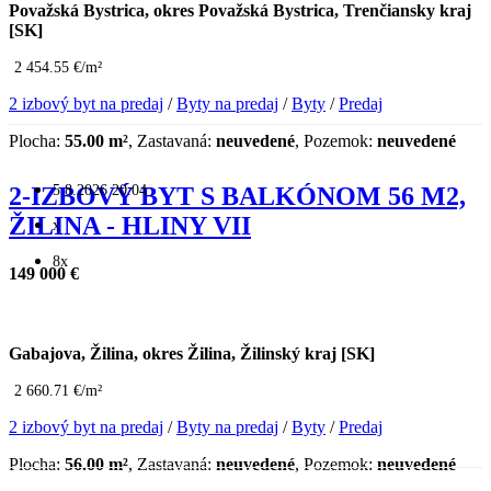
Považská Bystrica, okres Považská Bystrica, Trenčiansky kraj
[SK]
2 454.55 €/m²
2 izbový byt na predaj
/
Byty na predaj
/
Byty
/
Predaj
Plocha:
55.00 m²
, Zastavaná:
neuvedené
, Pozemok:
neuvedené
5.8.2026 20:04
2-IZBOVÝ BYT S BALKÓNOM 56 M2,
ŽILINA - HLINY VII
x
8x
149 000 €
Gabajova, Žilina, okres Žilina, Žilinský kraj [SK]
2 660.71 €/m²
2 izbový byt na predaj
/
Byty na predaj
/
Byty
/
Predaj
Plocha:
56.00 m²
, Zastavaná:
neuvedené
, Pozemok:
neuvedené