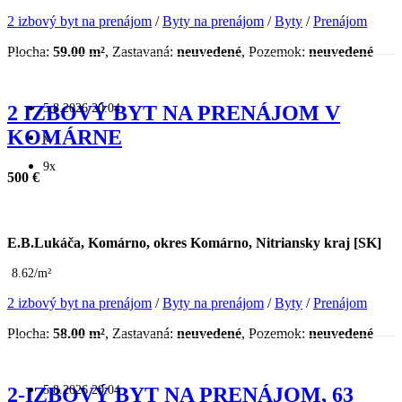
2 izbový byt na prenájom
/
Byty na prenájom
/
Byty
/
Prenájom
Plocha:
59.00 m²
, Zastavaná:
neuvedené
, Pozemok:
neuvedené
5.8.2026 20:04
2 IZBOVÝ BYT NA PRENÁJOM V
KOMÁRNE
x
9x
500 €
E.B.Lukáča, Komárno, okres Komárno, Nitriansky kraj [SK]
8.62/m²
2 izbový byt na prenájom
/
Byty na prenájom
/
Byty
/
Prenájom
Plocha:
58.00 m²
, Zastavaná:
neuvedené
, Pozemok:
neuvedené
5.8.2026 20:04
2-IZBOVÝ BYT NA PRENÁJOM, 63