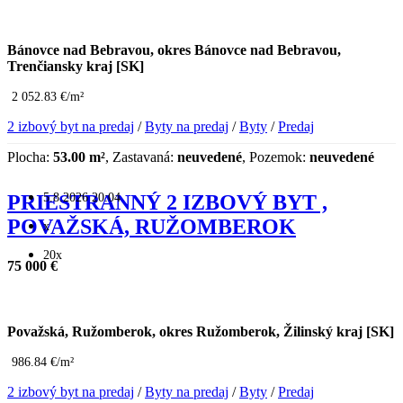
Bánovce nad Bebravou, okres Bánovce nad Bebravou,
Trenčiansky kraj [SK]
2 052.83 €/m²
2 izbový byt na predaj
/
Byty na predaj
/
Byty
/
Predaj
Plocha:
53.00 m²
, Zastavaná:
neuvedené
, Pozemok:
neuvedené
5.8.2026 20:04
PRIESTRANNÝ 2 IZBOVÝ BYT ,
POVAŽSKÁ, RUŽOMBEROK
x
20x
75 000 €
Považská, Ružomberok, okres Ružomberok, Žilinský kraj [SK]
986.84 €/m²
2 izbový byt na predaj
/
Byty na predaj
/
Byty
/
Predaj