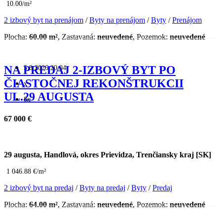
10.00/m²
2 izbový byt na prenájom
/
Byty na prenájom
/
Byty
/
Prenájom
Plocha:
60.00 m²
, Zastavaná:
neuvedené
, Pozemok:
neuvedené
5.8.2026 20:04
NA PREDAJ 2-IZBOVÝ BYT PO
ČIASTOČNEJ REKONŠTRUKCII
x
UL.29 AUGUSTA
8x
67 000 €
29 augusta, Handlová, okres Prievidza, Trenčiansky kraj [SK]
1 046.88 €/m²
2 izbový byt na predaj
/
Byty na predaj
/
Byty
/
Predaj
Plocha:
64.00 m²
, Zastavaná:
neuvedené
, Pozemok:
neuvedené