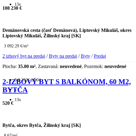
13x
108 230 €
Demänovská cesta (časť Demänová), Liptovský Mikuláš, okres
Liptovský Mikuláš, Žilinský kraj [SK]
3 092.29 €/m²
2 izbový byt na predaj
/
Byty na predaj
/
Byty
/
Predaj
Plocha:
35.00 m²
, Zastavaná:
neuvedené
, Pozemok:
neuvedené
5.8.2026 20:04
2-IZBOVÝ BYT S BALKÓNOM, 60 M2,
BYTČA
x
13x
520 €
Bytča, okres Bytča, Žilinský kraj [SK]
8.67/m²