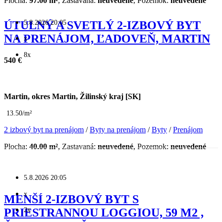
Plocha:
97.00 m²
, Zastavaná:
neuvedené
, Pozemok:
neuvedené
5.8.2026 20:05
ÚTULNÝ A SVETLÝ 2-IZBOVÝ BYT
NA PRENÁJOM, ĽADOVEŇ, MARTIN
x
8x
540 €
Martin, okres Martin, Žilinský kraj [SK]
13.50/m²
2 izbový byt na prenájom
/
Byty na prenájom
/
Byty
/
Prenájom
Plocha:
40.00 m²
, Zastavaná:
neuvedené
, Pozemok:
neuvedené
5.8.2026 20:05
x
MENŠÍ 2-IZBOVÝ BYT S
2x
PRIESTRANNOU LOGGIOU, 59 M2 ,