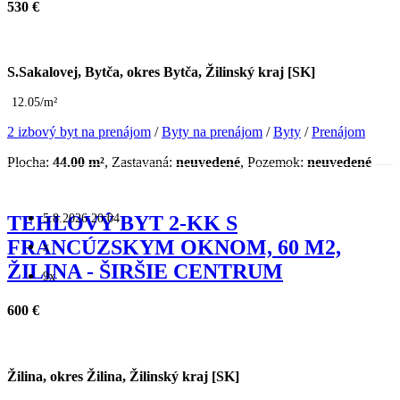
530 €
S.Sakalovej, Bytča, okres Bytča, Žilinský kraj [SK]
12.05/m²
2 izbový byt na prenájom
/
Byty na prenájom
/
Byty
/
Prenájom
Plocha:
44.00 m²
, Zastavaná:
neuvedené
, Pozemok:
neuvedené
5.8.2026 20:04
TEHLOVÝ BYT 2-KK S
FRANCÚZSKYM OKNOM, 60 M2,
x
ŽILINA - ŠIRŠIE CENTRUM
9x
600 €
Žilina, okres Žilina, Žilinský kraj [SK]