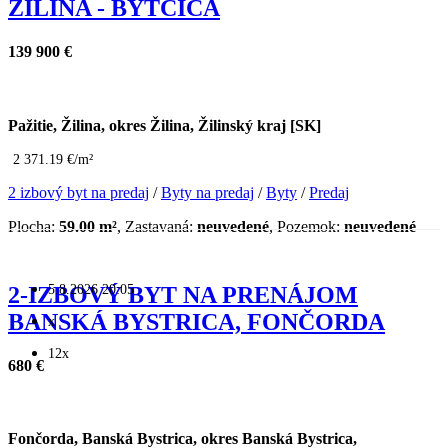
ŽILINA - BYTČICA
139 900 €
Pažitie, Žilina, okres Žilina, Žilinský kraj [SK]
2 371.19 €/m²
2 izbový byt na predaj
/
Byty na predaj
/
Byty
/
Predaj
Plocha:
59.00 m²
, Zastavaná:
neuvedené
, Pozemok:
neuvedené
5.8.2026 20:05
2-IZBOVÝ BYT NA PRENÁJOM
BANSKÁ BYSTRICA, FONČORDA
x
12x
680 €
Fončorda, Banská Bystrica, okres Banská Bystrica,