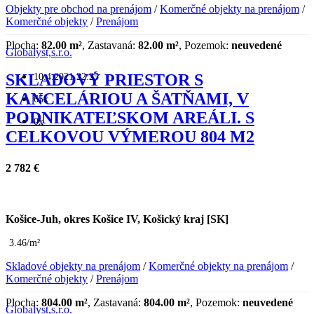
Objekty pre obchod na prenájom
/
Komerčné objekty na prenájom
/
Komerčné objekty
/
Prenájom
Plocha:
82.00 m²
, Zastavaná:
82.00 m²
, Pozemok:
neuvedené
Globalyst,s.r.o.
10.4.2021 22:25
SKLADOVÝ PRIESTOR S
KANCELÁRIOU A ŠATŇAMI, V
65x
PODNIKATEĽSKOM AREÁLI. S
0x
CELKOVOU VÝMEROU 804 M2
2 782 €
Košice-Juh, okres Košice IV, Košický kraj [SK]
3.46/m²
Skladové objekty na prenájom
/
Komerčné objekty na prenájom
/
Komerčné objekty
/
Prenájom
Plocha:
804.00 m²
, Zastavaná:
804.00 m²
, Pozemok:
neuvedené
Globalyst,s.r.o.