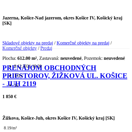
Jazerna, Košice-Nad jazerom, okres Košice IV, Košický kraj
[SK]
Skladové objekty na predaj
/
Komerčné objekty na predaj
/
Komerčné objekty
/
Predaj
Plocha:
612.00 m²
, Zastavaná:
neuvedené
, Pozemok:
neuvedené
8.12.2021 19:20
PRENÁJOM OBCHODNÝCH
PRIESTOROV, ŽIŽKOVÁ UL. KOŠICE
131x
- JUH 2119
1x
1 850 €
Žižkova, Košice-Juh, okres Košice IV, Košický kraj [SK]
8.19/m²