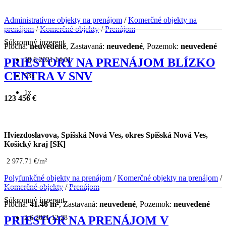
Administratívne objekty na prenájom
/
Komerčné objekty na
prenájom
/
Komerčné objekty
/
Prenájom
Súkromný inzerent
Plocha:
neuvedené
, Zastavaná:
neuvedené
, Pozemok:
neuvedené
28.6.2021 14:01
PRIESTORY NA PRENÁJOM BLÍZKO
CENTRA V SNV
93x
1x
123 456 €
Hviezdoslavova, Spišská Nová Ves, okres Spišská Nová Ves,
Košický kraj [SK]
2 977.71 €/m²
Polyfunkčné objekty na prenájom
/
Komerčné objekty na prenájom
/
Komerčné objekty
/
Prenájom
Súkromný inzerent
Plocha:
41.46 m²
, Zastavaná:
neuvedené
, Pozemok:
neuvedené
2.6.2021 12:28
PRIESTOR NA PRENÁJOM V