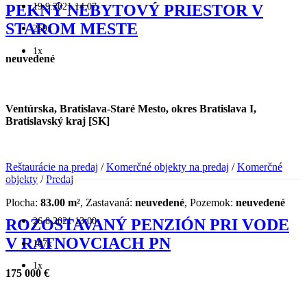
19.9.2021 14:07
PEKNÝ NEBYTOVÝ PRIESTOR V
STAROM MESTE
259x
1x
neuvedené
Ventúrska, Bratislava-Staré Mesto, okres Bratislava I,
Bratislavský kraj [SK]
Reštaurácie na predaj
/
Komerčné objekty na predaj
/
Komerčné
objekty
/
Predaj
Plocha:
83.00 m²
, Zastavaná:
neuvedené
, Pozemok:
neuvedené
26.8.2021 13:00
ROZOSTAVANÝ PENZIÓN PRI VODE
V RATNOVCIACH PN
107x
1x
175 000 €