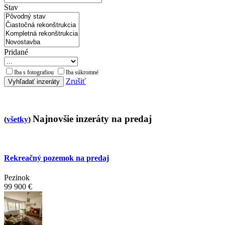
Stav
Pridané
Iba s fotografiou
Iba súkromné
Zrušiť
Vyhľadať inzeráty
Najnovšie inzeráty na predaj
(
všetky
)
Rekreačný pozemok na predaj
Pezinok
99 900 €