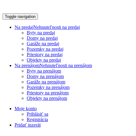
Toggle navigation
Na predaj
Nehnuteľnosti na predaj
Byty na predaj
Domy na predaj
Garáže na predaj
Pozemky na predaj
Priestory na predaj
Objekty na predaj
Na prenájom
Nehnuteľnosti na prenájom
Byty na prenájom
Domy na prenájom
Garáže na prenájom
Pozemky na prenájom
Priestory na prenájom
Objekty na prenájom
Moje konto
Prihlásiť sa
Registrácia
Pridať inzerát