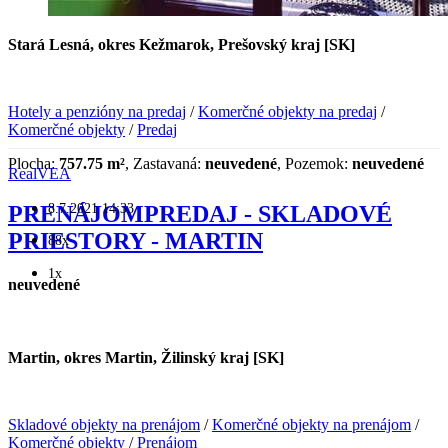
Stará Lesná, okres Kežmarok, Prešovský kraj [SK]
Hotely a penzióny na predaj
/
Komerčné objekty na predaj
/
Komerčné objekty
/
Predaj
Plocha:
757.75 m²
, Zastavaná:
neuvedené
, Pozemok:
neuvedené
RealVEA
8.7.2021 14:33
PRENÁJOMPREDAJ - SKLADOVÉ
PRIESTORY - MARTIN
88x
1x
neuvedené
Martin, okres Martin, Žilinský kraj [SK]
Skladové objekty na prenájom
/
Komerčné objekty na prenájom
/
Komerčné objekty
/
Prenájom