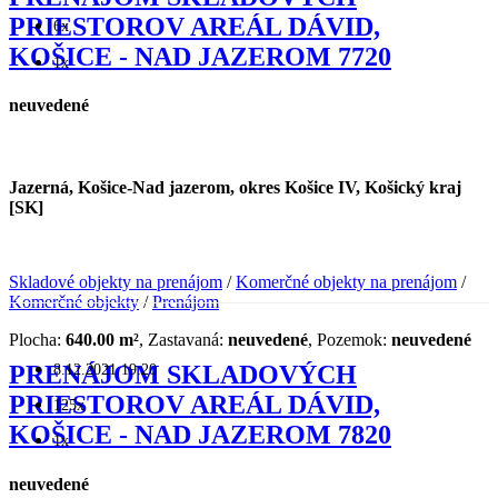
PRIESTOROV AREÁL DÁVID,
6x
KOŠICE - NAD JAZEROM 7720
1x
neuvedené
Jazerná, Košice-Nad jazerom, okres Košice IV, Košický kraj
[SK]
Skladové objekty na prenájom
/
Komerčné objekty na prenájom
/
Komerčné objekty
/
Prenájom
Plocha:
640.00 m²
, Zastavaná:
neuvedené
, Pozemok:
neuvedené
8.12.2021 19:20
PRENÁJOM SKLADOVÝCH
PRIESTOROV AREÁL DÁVID,
125x
KOŠICE - NAD JAZEROM 7820
1x
neuvedené