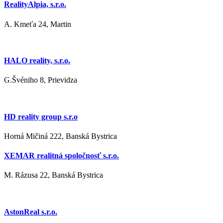
RealityAlpia, s.r.o.
A. Kmeťa 24, Martin
HALO reality, s.r.o.
G.Švéniho 8, Prievidza
HD reality group s.r.o
Horná Mičiná 222, Banská Bystrica
XEMAR realitná spoločnosť s.r.o.
M. Rázusa 22, Banská Bystrica
AstonReal s.r.o.