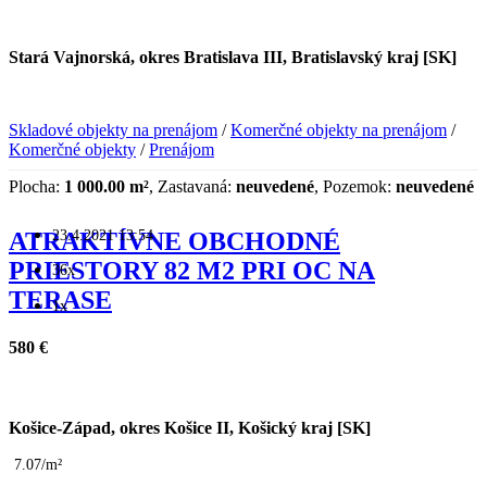
Stará Vajnorská, okres Bratislava III, Bratislavský kraj [SK]
Skladové objekty na prenájom
/
Komerčné objekty na prenájom
/
Komerčné objekty
/
Prenájom
Plocha:
1 000.00 m²
, Zastavaná:
neuvedené
, Pozemok:
neuvedené
23.4.2021 13:54
ATRAKTÍVNE OBCHODNÉ
PRIESTORY 82 M2 PRI OC NA
36x
TERASE
1x
580 €
Košice-Západ, okres Košice II, Košický kraj [SK]
7.07/m²