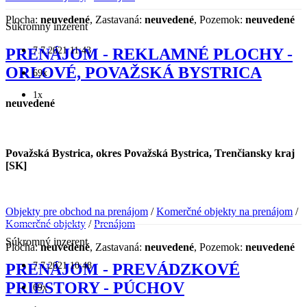
Plocha:
neuvedené
, Zastavaná:
neuvedené
, Pozemok:
neuvedené
Súkromný inzerent
7.7.2021 11:43
PRENÁJOM - REKLAMNÉ PLOCHY -
ORLOVÉ, POVAŽSKÁ BYSTRICA
69x
1x
neuvedené
Považská Bystrica, okres Považská Bystrica, Trenčiansky kraj
[SK]
Objekty pre obchod na prenájom
/
Komerčné objekty na prenájom
/
Komerčné objekty
/
Prenájom
Súkromný inzerent
Plocha:
neuvedené
, Zastavaná:
neuvedené
, Pozemok:
neuvedené
7.7.2021 10:48
PRENÁJOM - PREVÁDZKOVÉ
PRIESTORY - PÚCHOV
69x