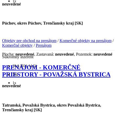
1x
neuvedené
Púchov, okres Púchov, Trenčiansky kraj [SK]
Objekty pre obchod na prenájom
/
Komerčné objekty na prenájom
/
Komerčné objekty
/
Prenájom
Plocha:
neuvedené
, Zastavaná:
neuvedené
, Pozemok:
neuvedené
Súkromný inzerent
28.6.2021 14:51
PRENÁJOM - KOMERČNÉ
PRIESTORY - POVAŽSKÁ BYSTRICA
70x
1x
neuvedené
Tatranská, Považská Bystrica, okres Považská Bystrica,
Trenčiansky kraj [SK]