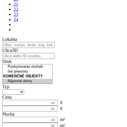
21
22
23
24
Lokalita
Ulica/ID
Druh
Typ
Cena
€
€
Plocha
m²
m²