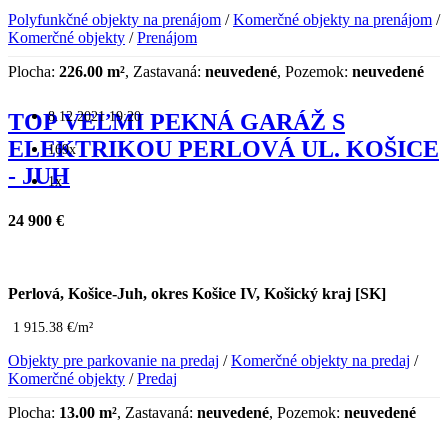
Polyfunkčné objekty na prenájom
/
Komerčné objekty na prenájom
/
Komerčné objekty
/
Prenájom
Plocha:
226.00 m²
, Zastavaná:
neuvedené
, Pozemok:
neuvedené
8.12.2021 19:20
TOP VEĽMI PEKNÁ GARÁŽ S
ELEKTRIKOU PERLOVÁ UL. KOŠICE
169x
- JUH
1x
24 900 €
Perlová, Košice-Juh, okres Košice IV, Košický kraj [SK]
1 915.38 €/m²
Objekty pre parkovanie na predaj
/
Komerčné objekty na predaj
/
Komerčné objekty
/
Predaj
Plocha:
13.00 m²
, Zastavaná:
neuvedené
, Pozemok:
neuvedené