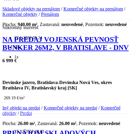
Skladové objekty na prenájom
/
Komerčné objekty na prenájom
/
Komerčné objekty
/
Prenájom
Plocha:
940.00 m²
, Zastavaná:
neuvedené
, Pozemok:
neuvedené
Súkromný inzerent
27.1.2022 08:24
NA PREDAJ VOJENSKÁ PEVNOSŤ
BUNKER 26M2, V BRATISLAVE - DNV
66x
1x
6 999 €
Devínske jazero, Bratislava-Devínska Nová Ves, okres
Bratislava IV, Bratislavský kraj [SK]
269.19 €/m²
Iný objekt na predaj
/
Komerčné objekty na predaj
/
Komerčné
objekty
/
Predaj
Plocha:
26.00 m²
, Zastavaná:
26.00 m²
, Pozemok:
neuvedené
15.12.2021 10:03
PRENÁJOM SKLADOVÝCH