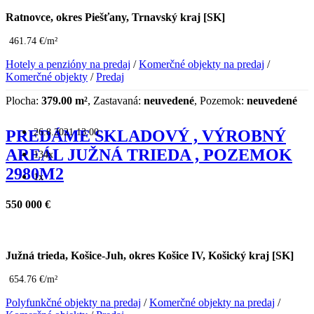
Ratnovce, okres Piešťany, Trnavský kraj [SK]
461.74 €/m²
Hotely a penzióny na predaj
/
Komerčné objekty na predaj
/
Komerčné objekty
/
Predaj
Plocha:
379.00 m²
, Zastavaná:
neuvedené
, Pozemok:
neuvedené
26.8.2021 13:00
PREDÁME SKLADOVÝ , VÝROBNÝ
AREÁL JUŽNÁ TRIEDA , POZEMOK
134x
2980M2
1x
550 000 €
Južná trieda, Košice-Juh, okres Košice IV, Košický kraj [SK]
654.76 €/m²
Polyfunkčné objekty na predaj
/
Komerčné objekty na predaj
/