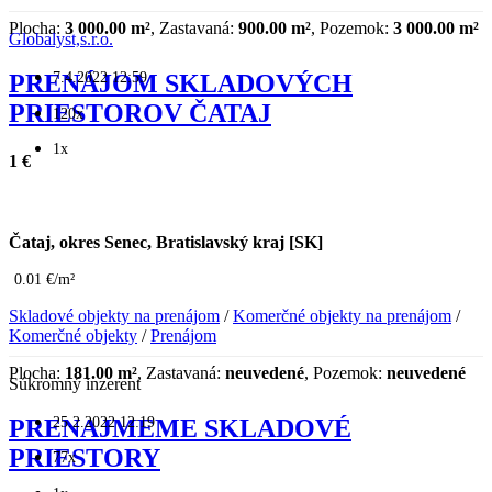
Plocha:
3 000.00 m²
, Zastavaná:
900.00 m²
, Pozemok:
3 000.00 m²
Globalyst,s.r.o.
7.4.2022 12:59
PRENÁJOM SKLADOVÝCH
PRIESTOROV ČATAJ
120x
1x
1 €
Čataj, okres Senec, Bratislavský kraj [SK]
0.01 €/m²
Skladové objekty na prenájom
/
Komerčné objekty na prenájom
/
Komerčné objekty
/
Prenájom
Plocha:
181.00 m²
, Zastavaná:
neuvedené
, Pozemok:
neuvedené
Súkromný inzerent
25.2.2022 12:19
PRENAJMEME SKLADOVÉ
PRIESTORY
77x