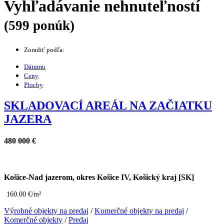
Vyhľadávanie nehnuteľností
(599 ponúk)
Zoradiť podľa:
Dátumu
Ceny
Plochy
SKLADOVACÍ AREÁL NA ZAČIATKU
JAZERA
480 000 €
Košice-Nad jazerom, okres Košice IV, Košický kraj [SK]
160.00 €/m²
Výrobné objekty na predaj
/
Komerčné objekty na predaj
/
Komerčné objekty
/
Predaj