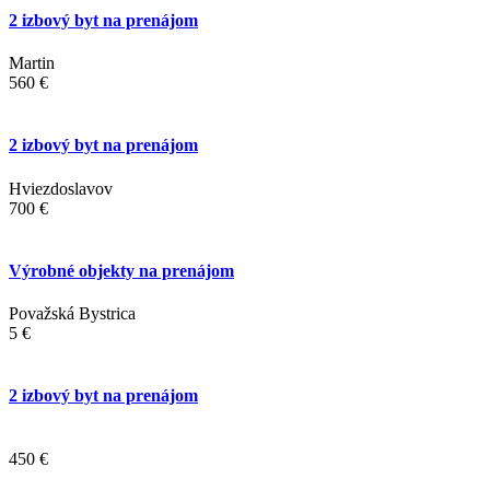
2 izbový byt na prenájom
Martin
560 €
2 izbový byt na prenájom
Hviezdoslavov
700 €
Výrobné objekty na prenájom
Považská Bystrica
5 €
2 izbový byt na prenájom
450 €