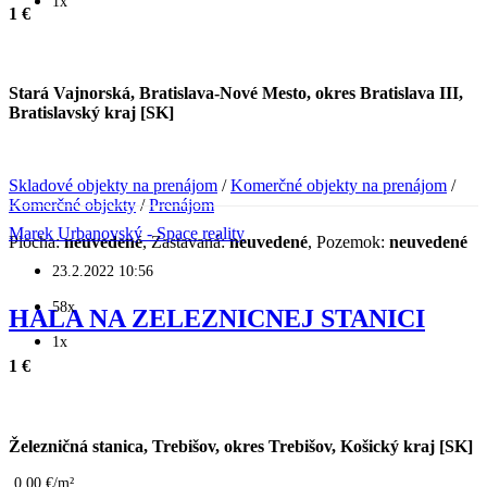
1x
1 €
Stará Vajnorská, Bratislava-Nové Mesto, okres Bratislava III,
Bratislavský kraj [SK]
Skladové objekty na prenájom
/
Komerčné objekty na prenájom
/
Komerčné objekty
/
Prenájom
Marek Urbanovský - Space reality
Plocha:
neuvedené
, Zastavaná:
neuvedené
, Pozemok:
neuvedené
23.2.2022 10:56
58x
HALA NA ZELEZNICNEJ STANICI
1x
1 €
Železničná stanica, Trebišov, okres Trebišov, Košický kraj [SK]
0.00 €/m²