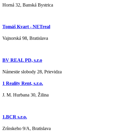
Horná 32, Banská Bystrica
Tomáš Kvart - NETreal
Vajnorská 98, Bratislava
BV REAL PD, s.r.o
Námestie slobody 28, Prievidza
1 Reality Rent, s.r.o.
J. M. Hurbana 30, Žilina
1.BCR s.r.o.
Zrínskeho 9/A, Bratislava