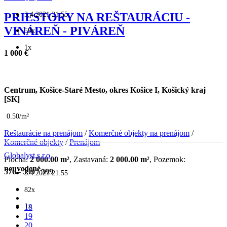
3.4.2021 21:55
PRIESTORY NA REŠTAURÁCIU -
VINÁREŇ - PIVÁREŇ
59x
1x
1 000 €
Centrum, Košice-Staré Mesto, okres Košice I, Košický kraj
[SK]
0.50/m²
Reštaurácie na prenájom
/
Komerčné objekty na prenájom
/
Komerčné objekty
/
Prenájom
Globalyst,s.r.o.
Plocha:
2 000.00 m²
, Zastavaná:
2 000.00 m²
, Pozemok:
neuvedené
576 - 599
/
599
3.4.2021 21:55
82x
1x
18
19
20