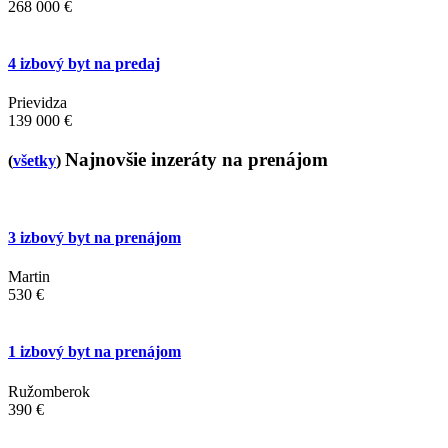
268 000 €
4 izbový byt na predaj
Prievidza
139 000 €
Najnovšie inzeráty na prenájom
(
všetky
)
3 izbový byt na prenájom
Martin
530 €
1 izbový byt na prenájom
Ružomberok
390 €