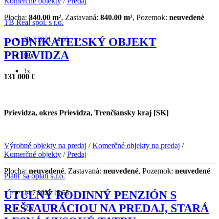
Komerčné objekty
/
Predaj
Plocha:
840.00 m²
, Zastavaná:
840.00 m²
, Pozemok:
neuvedené
TB Real spol. s r.o.
28.7.2021 14:55
PODNIKATEĽSKÝ OBJEKT
PRIEVIDZA
88x
1x
131 000 €
Prievidza, okres Prievidza, Trenčiansky kraj [SK]
Výrobné objekty na predaj
/
Komerčné objekty na predaj
/
Komerčné objekty
/
Predaj
Plocha:
neuvedené
, Zastavaná:
neuvedené
, Pozemok:
neuvedené
Platiť sa oplatí s.r.o.
14.7.2021 15:55
ÚTULNÝ RODINNÝ PENZIÓN S
REŠTAURÁCIOU NA PREDAJ, STARÁ
65x