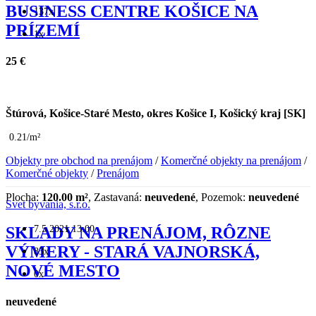
BUSINESS CENTRE KOŠICE NA
137x
PRÍZEMÍ
1x
25 €
Štúrová, Košice-Staré Mesto, okres Košice I, Košický kraj [SK]
0.21/m²
Objekty pre obchod na prenájom
/
Komerčné objekty na prenájom
/
Komerčné objekty
/
Prenájom
Plocha:
120.00 m²
, Zastavaná:
neuvedené
, Pozemok:
neuvedené
Svet byvania, s.r.o.
7.5.2021 13:00
SKLADY NA PRENÁJOM, RÔZNE
VÝMERY - STARÁ VAJNORSKÁ,
83x
NOVÉ MESTO
0x
neuvedené