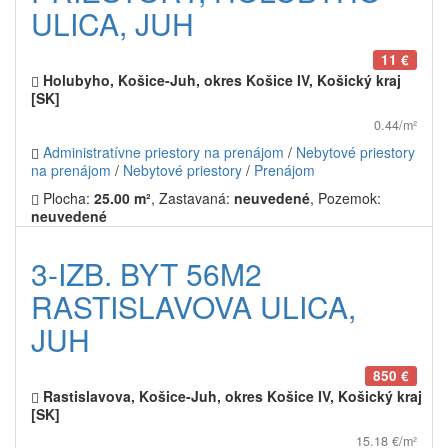
ULICA, JUH
11 €
Holubyho, Košice-Juh, okres Košice IV, Košický kraj
[SK]
0.44/m²
Administratívne priestory na prenájom
/
Nebytové priestory
na prenájom
/
Nebytové priestory
/
Prenájom
Plocha:
25.00 m²
, Zastavaná:
neuvedené
, Pozemok:
neuvedené
3-IZB. BYT 56M2
RASTISLAVOVA ULICA,
JUH
850 €
Rastislavova, Košice-Juh, okres Košice IV, Košický kraj
[SK]
15.18 €/m²