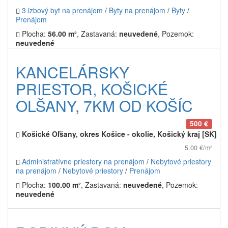
3 izbový byt na prenájom
/
Byty na prenájom
/
Byty
/
Prenájom
Plocha:
56.00 m²
, Zastavaná:
neuvedené
, Pozemok:
neuvedené
KANCELÁRSKY
PRIESTOR, KOŠICKÉ
OLŠANY, 7KM OD KOŠÍC
500 €
Košické Oľšany, okres Košice - okolie, Košický kraj [SK]
5.00 €/m²
Administratívne priestory na prenájom
/
Nebytové priestory
na prenájom
/
Nebytové priestory
/
Prenájom
Plocha:
100.00 m²
, Zastavaná:
neuvedené
, Pozemok:
neuvedené