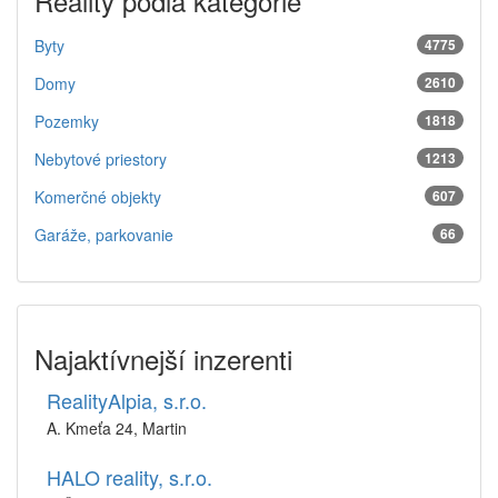
Reality podľa kategórie
Byty
4775
Domy
2610
Pozemky
1818
Nebytové priestory
1213
Komerčné objekty
607
Garáže, parkovanie
66
Najaktívnejší inzerenti
RealityAlpia, s.r.o.
A. Kmeťa 24, Martin
HALO reality, s.r.o.