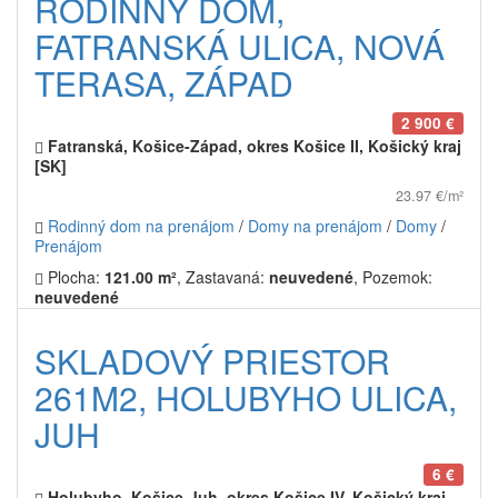
RODINNÝ DOM,
FATRANSKÁ ULICA, NOVÁ
TERASA, ZÁPAD
2 900 €
Fatranská, Košice-Západ, okres Košice II, Košický kraj
[SK]
23.97 €/m²
Rodinný dom na prenájom
/
Domy na prenájom
/
Domy
/
Prenájom
Plocha:
121.00 m²
, Zastavaná:
neuvedené
, Pozemok:
neuvedené
SKLADOVÝ PRIESTOR
261M2, HOLUBYHO ULICA,
JUH
6 €
Holubyho, Košice-Juh, okres Košice IV, Košický kraj