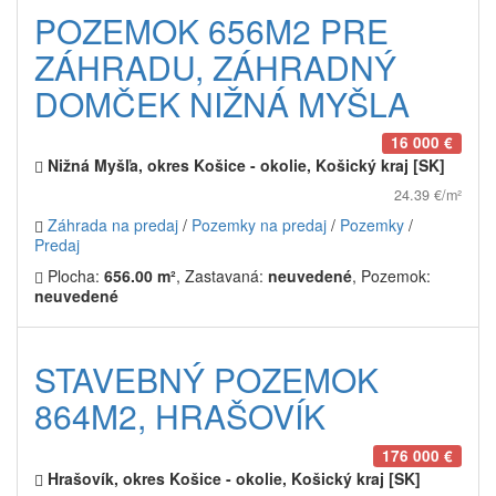
POZEMOK 656M2 PRE
ZÁHRADU, ZÁHRADNÝ
DOMČEK NIŽNÁ MYŠLA
16 000 €
Nižná Myšľa, okres Košice - okolie, Košický kraj [SK]
24.39 €/m²
Záhrada na predaj
/
Pozemky na predaj
/
Pozemky
/
Predaj
Plocha:
656.00 m²
, Zastavaná:
neuvedené
, Pozemok:
neuvedené
STAVEBNÝ POZEMOK
864M2, HRAŠOVÍK
176 000 €
Hrašovík, okres Košice - okolie, Košický kraj [SK]