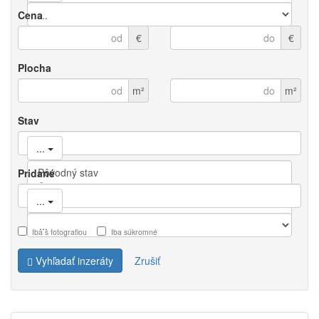
Cena
€
€
Plocha
m²
m²
Stav
...
Pridané
...
Iba s fotografiou
Iba súkromné
Vyhľadať inzeráty
Zrušiť