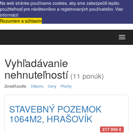
Na web stránke používame cookies, aby sme zabezpečili lepšiu
použiteľnosť pre návštevníkov a registrovaných používateľov.
Viac
informácií
Rozumiem a súhlasím
Toggl
navig
Vyhľadávanie
nehnuteľností
(11 ponúk)
Zoradiť podľa:
Dátumu
Ceny
Plochy
STAVEBNÝ POZEMOK
1064M2, HRAŠOVÍK
217 000 €