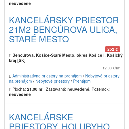
neuvedené
KANCELÁRSKY PRIESTOR
21M2 BENCÚROVA ULICA,
STARÉ MESTO
252 €
Bencúrova, Košice-Staré Mesto, okres Košice I, Košický
kraj [SK]
12.00 €/m²
Administratívne priestory na prenájom
/
Nebytové priestory
na prenájom
/
Nebytové priestory
/
Prenájom
Plocha:
21.00 m²
, Zastavaná:
neuvedené
, Pozemok:
neuvedené
KANCELÁRSKE
PRIESTORY, HOLUBYHO