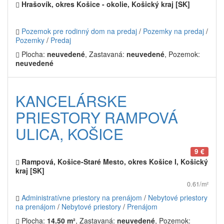
Hrašovík, okres Košice - okolie, Košický kraj [SK]
Pozemok pre rodinný dom na predaj
/
Pozemky na predaj
/
Pozemky
/
Predaj
Plocha:
neuvedené
, Zastavaná:
neuvedené
, Pozemok:
neuvedené
KANCELÁRSKE
PRIESTORY RAMPOVÁ
ULICA, KOŠICE
9 €
Rampová, Košice-Staré Mesto, okres Košice I, Košický
kraj [SK]
0.61/m²
Administratívne priestory na prenájom
/
Nebytové priestory
na prenájom
/
Nebytové priestory
/
Prenájom
Plocha:
14.50 m²
, Zastavaná:
neuvedené
, Pozemok: