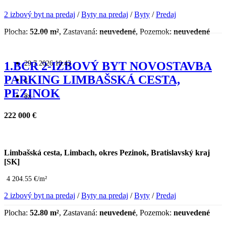
2 izbový byt na predaj
/
Byty na predaj
/
Byty
/
Predaj
Plocha:
52.00 m²
, Zastavaná:
neuvedené
, Pozemok:
neuvedené
29.7.2026 10:42
1.BCR 2-IZBOVÝ BYT NOVOSTAVBA
PARKING LIMBAŠSKÁ CESTA,
x
PEZINOK
8x
222 000 €
Limbašská cesta, Limbach, okres Pezinok, Bratislavský kraj
[SK]
4 204.55 €/m²
2 izbový byt na predaj
/
Byty na predaj
/
Byty
/
Predaj
Plocha:
52.80 m²
, Zastavaná:
neuvedené
, Pozemok:
neuvedené