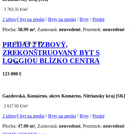
3 763.35 €/m²
2 izbový byt na predaj
/
Byty na predaj
/
Byty
/
Predaj
Plocha:
58.99 m²
, Zastavaná:
neuvedené
, Pozemok:
neuvedené
28.7.2026 08:09
PREDAJ 2 IZBOVÝ,
ZREKONŠTRUOVANÝ BYT S
x
LOGGIOU BLÍZKO CENTRA
9x
123 000 €
Gazdovská, Komárno, okres Komárno, Nitriansky kraj [SK]
2 617.02 €/m²
2 izbový byt na predaj
/
Byty na predaj
/
Byty
/
Predaj
Plocha:
47.00 m²
, Zastavaná:
neuvedené
, Pozemok:
neuvedené