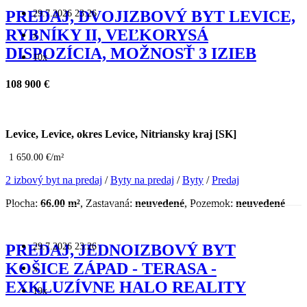
29.7.2026 23:26
PREDAJ, DVOJIZBOVÝ BYT LEVICE,
RYBNÍKY II, VEĽKORYSÁ
x
DISPOZÍCIA, MOŽNOSŤ 3 IZIEB
10x
108 900 €
Levice, Levice, okres Levice, Nitriansky kraj [SK]
1 650.00 €/m²
2 izbový byt na predaj
/
Byty na predaj
/
Byty
/
Predaj
Plocha:
66.00 m²
, Zastavaná:
neuvedené
, Pozemok:
neuvedené
29.7.2026 23:26
PREDAJ, JEDNOIZBOVÝ BYT
KOŠICE ZÁPAD - TERASA -
x
EXKLUZÍVNE HALO REALITY
19x