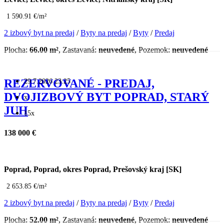
1 590.91 €/m²
2 izbový byt na predaj
/
Byty na predaj
/
Byty
/
Predaj
Plocha:
66.00 m²
, Zastavaná:
neuvedené
, Pozemok:
neuvedené
29.7.2026 23:25
REZERVOVANÉ - PREDAJ,
DVOJIZBOVÝ BYT POPRAD, STARÝ
x
JUH
15x
138 000 €
Poprad, Poprad, okres Poprad, Prešovský kraj [SK]
2 653.85 €/m²
2 izbový byt na predaj
/
Byty na predaj
/
Byty
/
Predaj
Plocha:
52.00 m²
, Zastavaná:
neuvedené
, Pozemok:
neuvedené