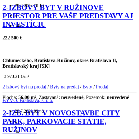
29.7.2026 10:19
2-IZBOVÝ BYT V RUŽINOVE
PRIESTOR PRE VAŠE PREDSTAVY AJ
x
INVESTÍCIU
14x
222 500 €
Chlumeckého, Bratislava-Ružinov, okres Bratislava II,
Bratislavský kraj [SK]
3 973.21 €/m²
2 izbový byt na predaj
/
Byty na predaj
/
Byty
/
Predaj
Plocha:
56.00 m²
, Zastavaná:
neuvedené
, Pozemok:
neuvedené
BYVO. Bratislava, s. r. o.
29.7.2026 09:48
2-IZB. BYT V NOVOSTAVBE CITY
PARK, PARKOVACIE STÁTIE,
x
RUŽINOV
4x