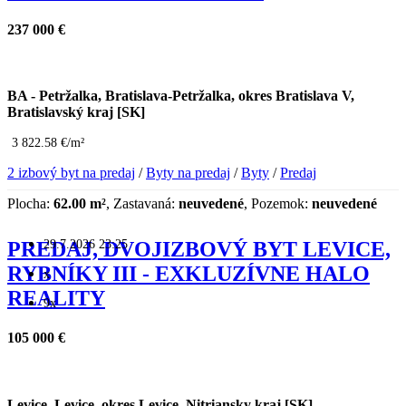
237 000 €
BA - Petržalka, Bratislava-Petržalka, okres Bratislava V,
Bratislavský kraj [SK]
3 822.58 €/m²
2 izbový byt na predaj
/
Byty na predaj
/
Byty
/
Predaj
Plocha:
62.00 m²
, Zastavaná:
neuvedené
, Pozemok:
neuvedené
29.7.2026 23:25
PREDAJ, DVOJIZBOVÝ BYT LEVICE,
RYBNÍKY III - EXKLUZÍVNE HALO
x
REALITY
9x
105 000 €
Levice, Levice, okres Levice, Nitriansky kraj [SK]