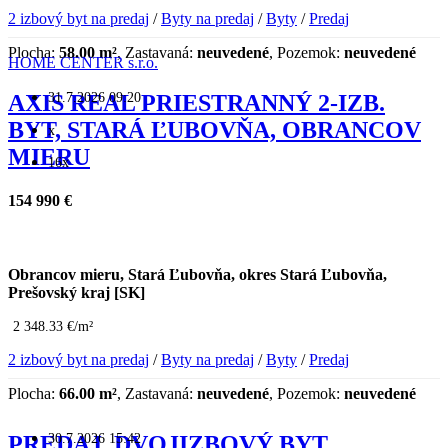
2 izbový byt na predaj
/
Byty na predaj
/
Byty
/
Predaj
Plocha:
58.00 m²
, Zastavaná:
neuvedené
, Pozemok:
neuvedené
HOME CENTER s.r.o.
31.7.2026 09:20
AXIS REAL PRIESTRANNÝ 2-IZB.
BYT, STARÁ ĽUBOVŇA, OBRANCOV
x
MIERU
16x
154 990 €
Obrancov mieru, Stará Ľubovňa, okres Stará Ľubovňa,
Prešovský kraj [SK]
2 348.33 €/m²
2 izbový byt na predaj
/
Byty na predaj
/
Byty
/
Predaj
Plocha:
66.00 m²
, Zastavaná:
neuvedené
, Pozemok:
neuvedené
30.7.2026 15:42
PREDAJ, DVOJIZBOVÝ BYT