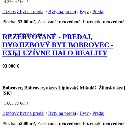
4 226.42 €/m²
2 izbový byt na predaj
/
Byty na predaj
/
Byty
/
Predaj
Plocha:
53.00 m²
, Zastavaná:
neuvedené
, Pozemok:
neuvedené
29.7.2026 23:26
REZERVOVANÉ - PREDAJ,
DVOJIZBOVÝ BYT BOBROVEC -
x
EXKLUZÍVNE HALO REALITY
11x
93 900 €
Bobrovec, Bobrovec, okres Liptovský Mikuláš, Žilinský kraj
[SK]
1 805.77 €/m²
2 izbový byt na predaj
/
Byty na predaj
/
Byty
/
Predaj
Plocha:
52.00 m²
, Zastavaná:
neuvedené
, Pozemok:
neuvedené