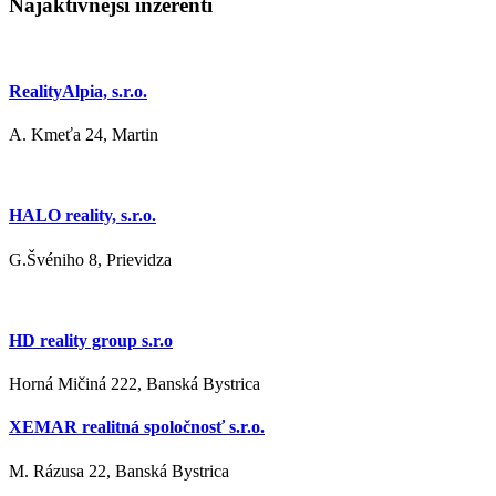
Najaktívnejší inzerenti
RealityAlpia, s.r.o.
A. Kmeťa 24, Martin
HALO reality, s.r.o.
G.Švéniho 8, Prievidza
HD reality group s.r.o
Horná Mičiná 222, Banská Bystrica
XEMAR realitná spoločnosť s.r.o.
M. Rázusa 22, Banská Bystrica