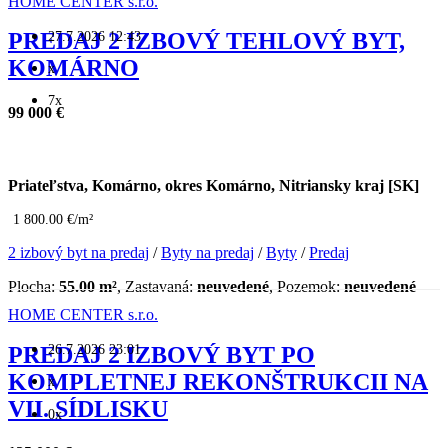
HOME CENTER s.r.o.
27.7.2026 12:43
PREDAJ 2 IZBOVÝ TEHLOVÝ BYT,
KOMÁRNO
x
7x
99 000 €
Priateľstva, Komárno, okres Komárno, Nitriansky kraj [SK]
1 800.00 €/m²
2 izbový byt na predaj
/
Byty na predaj
/
Byty
/
Predaj
Plocha:
55.00 m²
, Zastavaná:
neuvedené
, Pozemok:
neuvedené
HOME CENTER s.r.o.
26.7.2026 23:01
PREDAJ 2 IZBOVÝ BYT PO
KOMPLETNEJ REKONŠTRUKCII NA
x
VII. SÍDLISKU
0x