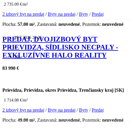
2 735.09 €/m²
2 izbový byt na predaj
/
Byty na predaj
/
Byty
/
Predaj
Plocha:
57.00 m²
, Zastavaná:
neuvedené
, Pozemok:
neuvedené
29.7.2026 23:26
PREDAJ, DVOJIZBOVÝ BYT
PRIEVIDZA, SÍDLISKO NECPALY -
x
EXKLUZÍVNE HALO REALITY
15x
83 990 €
Prievidza, Prievidza, okres Prievidza, Trenčiansky kraj [SK]
1 714.08 €/m²
2 izbový byt na predaj
/
Byty na predaj
/
Byty
/
Predaj
Plocha:
49.00 m²
, Zastavaná:
neuvedené
, Pozemok:
neuvedené