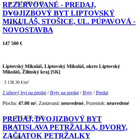
29.7.2026 23:26
REZERVOVANÉ - PREDAJ,
DVOJIZBOVÝ BYT LIPTOVSKÝ
x
MIKULÁŠ, STOŠICE, UL. PÚPAVOVÁ -
14x
NOVOSTAVBA
147 500 €
Liptovský Mikuláš, Liptovský Mikuláš, okres Liptovský
Mikuláš, Žilinský kraj [SK]
3 138.30 €/m²
2 izbový byt na predaj
/
Byty na predaj
/
Byty
/
Predaj
Plocha:
47.00 m²
, Zastavaná:
neuvedené
, Pozemok:
neuvedené
29.7.2026 23:26
PREDAJ, DVOJIZBOVÝ BYT
BRATISLAVA PETRŽALKA, DVORY,
x
ZAČIATOK PETRŽALKY
19x