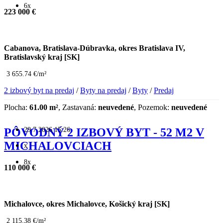
6x
223 000 €
Cabanova, Bratislava-Dúbravka, okres Bratislava IV,
Bratislavský kraj [SK]
3 655.74 €/m²
2 izbový byt na predaj
/
Byty na predaj
/
Byty
/
Predaj
Plocha:
61.00 m²
, Zastavaná:
neuvedené
, Pozemok:
neuvedené
29.7.2026 15:26
PÔVODNÝ 2 IZBOVÝ BYT - 52 M2 V
MICHALOVCIACH
x
8x
110 000 €
Michalovce, okres Michalovce, Košický kraj [SK]
2 115.38 €/m²