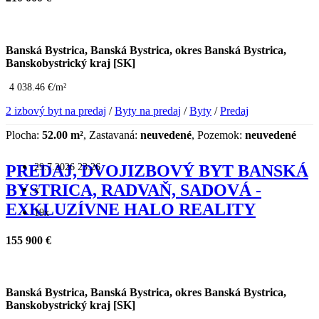
Banská Bystrica, Banská Bystrica, okres Banská Bystrica,
Banskobystrický kraj [SK]
4 038.46 €/m²
2 izbový byt na predaj
/
Byty na predaj
/
Byty
/
Predaj
Plocha:
52.00 m²
, Zastavaná:
neuvedené
, Pozemok:
neuvedené
29.7.2026 23:26
PREDAJ, DVOJIZBOVÝ BYT BANSKÁ
BYSTRICA, RADVAŇ, SADOVÁ -
x
EXKLUZÍVNE HALO REALITY
19x
155 900 €
Banská Bystrica, Banská Bystrica, okres Banská Bystrica,
Banskobystrický kraj [SK]