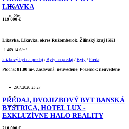
LIKAVKA
x
20x
119 000 €
Likavka, Likavka, okres Ružomberok, Žilinský kraj [SK]
1 469.14 €/m²
2 izbový byt na predaj
/
Byty na predaj
/
Byty
/
Predaj
Plocha:
81.00 m²
, Zastavaná:
neuvedené
, Pozemok:
neuvedené
29.7.2026 23:27
x
PREDAJ, DVOJIZBOVÝ BYT BANSKÁ
8x
BYSTRICA, HOTEL LUX -
EXKLUZÍVNE HALO REALITY
210 000 €