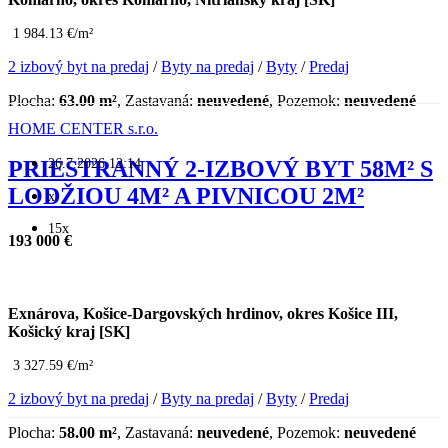
1 984.13 €/m²
2 izbový byt na predaj
/
Byty na predaj
/
Byty
/
Predaj
Plocha:
63.00 m²
, Zastavaná:
neuvedené
, Pozemok:
neuvedené
HOME CENTER s.r.o.
26.7.2026 12:14
PRIESTRANNÝ 2-IZBOVÝ BYT 58M² S
LODŽIOU 4M² A PIVNICOU 2M²
x
15x
193 000 €
Exnárova, Košice-Dargovských hrdinov, okres Košice III,
Košický kraj [SK]
3 327.59 €/m²
2 izbový byt na predaj
/
Byty na predaj
/
Byty
/
Predaj
Plocha:
58.00 m²
, Zastavaná:
neuvedené
, Pozemok:
neuvedené