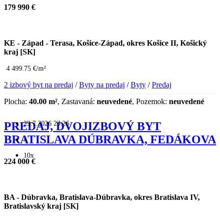
179 990 €
KE - Západ - Terasa, Košice-Západ, okres Košice II, Košický
kraj [SK]
4 499.75 €/m²
2 izbový byt na predaj
/
Byty na predaj
/
Byty
/
Predaj
Plocha:
40.00 m²
, Zastavaná:
neuvedené
, Pozemok:
neuvedené
29.7.2026 23:26
PREDAJ, DVOJIZBOVÝ BYT
BRATISLAVA DÚBRAVKA, FEDÁKOVA
x
10x
224 000 €
BA - Dúbravka, Bratislava-Dúbravka, okres Bratislava IV,
Bratislavský kraj [SK]