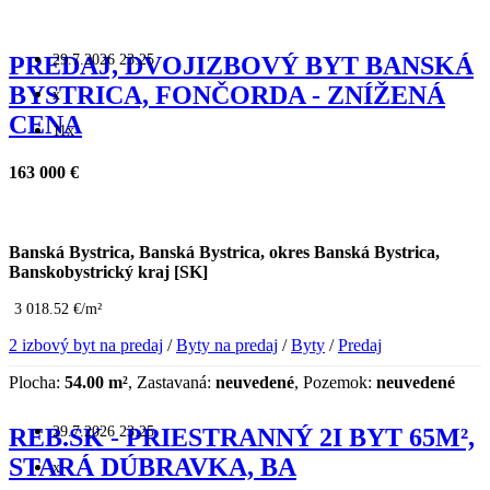
29.7.2026 23:25
PREDAJ, DVOJIZBOVÝ BYT BANSKÁ
BYSTRICA, FONČORDA - ZNÍŽENÁ
x
CENA
11x
163 000 €
Banská Bystrica, Banská Bystrica, okres Banská Bystrica,
Banskobystrický kraj [SK]
3 018.52 €/m²
2 izbový byt na predaj
/
Byty na predaj
/
Byty
/
Predaj
Plocha:
54.00 m²
, Zastavaná:
neuvedené
, Pozemok:
neuvedené
29.7.2026 23:25
REB.SK - PRIESTRANNÝ 2I BYT 65M²,
STARÁ DÚBRAVKA, BA
x