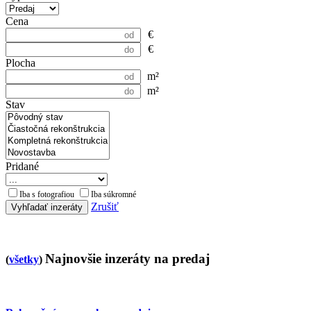
Cena
€
€
Plocha
m²
m²
Stav
Pridané
Iba s fotografiou
Iba súkromné
Zrušiť
Vyhľadať inzeráty
Najnovšie inzeráty na predaj
(
všetky
)