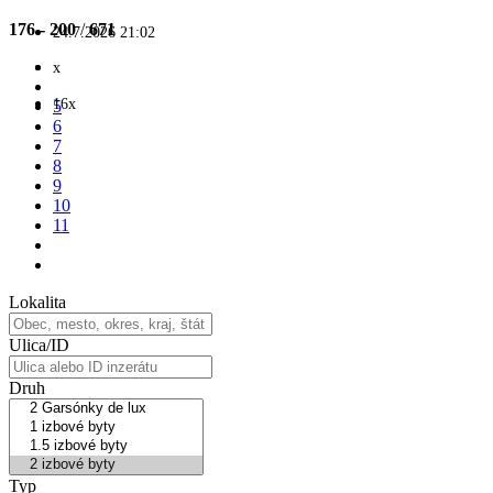
176 - 200
/
671
24.7.2026 21:02
x
16x
5
6
7
8
9
10
11
Lokalita
Ulica/ID
Druh
Typ