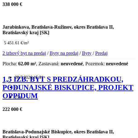
338 000 €
Jarabínkova, Bratislava-Ružinov, okres Bratislava II,
Bratislavský kraj [SK]
5 451.61 €/m²
2 izbový byt na predaj
/
Byty na predaj
/
Byty
/
Predaj
Plocha:
62.00 m²
, Zastavaná:
neuvedené
, Pozemok:
neuvedené
28.7.2026 15:31
1,5 IZB. BYT S PREDZÁHRADKOU,
PODUNAJSKÉ BISKUPICE, PROJEKT
x
OPPIDUM
15x
222 000 €
Bratislava-Podunajské Biskupice, okres Bratislava II,
Bratislavský kraj [SK]