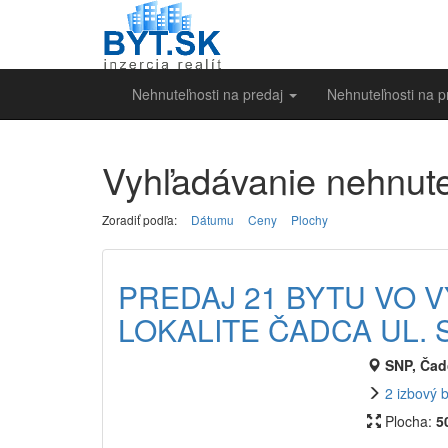
Nehnuteľnosti na predaj
Nehnuteľnosti na 
Vyhľadávanie nehnute
Zoradiť podľa:
Dátumu
Ceny
Plochy
PREDAJ 21 BYTU VO 
LOKALITE ČADCA UL. 
SNP, Čadc
2 izbový 
Plocha:
5