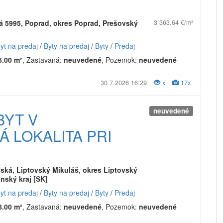
á 5995, Poprad, okres Poprad, Prešovský
3 363.64 €/m²
byt na predaj
/
Byty na predaj
/
Byty
/
Predaj
5.00 m²
, Zastavaná:
neuvedené
, Pozemok:
neuvedené
30.7.2026 16:29
x
17x
neuvedené
BYT V
 LOKALITA PRI
ká, Liptovský Mikuláš, okres Liptovský
inský kraj [SK]
byt na predaj
/
Byty na predaj
/
Byty
/
Predaj
8.00 m²
, Zastavaná:
neuvedené
, Pozemok:
neuvedené