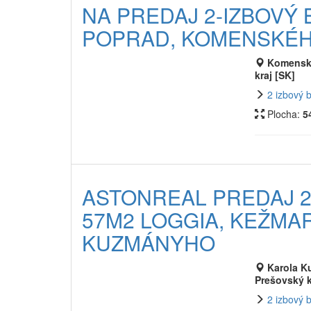
NA PREDAJ 2-IZBOVÝ B
POPRAD, KOMENSKÉ
Komenské
kraj [SK]
2 izbový 
Plocha:
5
ASTONREAL PREDAJ 2
57M2 LOGGIA, KEŽMAR
KUZMÁNYHO
Karola K
Prešovský k
2 izbový 