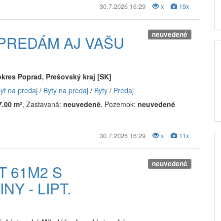
30.7.2026 16:29
x
19x
neuvedené
 PREDÁM AJ VAŠU
okres Poprad, Prešovský kraj [SK]
byt na predaj
/
Byty na predaj
/
Byty
/
Predaj
7.00 m²
, Zastavaná:
neuvedené
, Pozemok:
neuvedené
30.7.2026 16:29
x
11x
neuvedené
T 61M2 S
Y - LIPT.