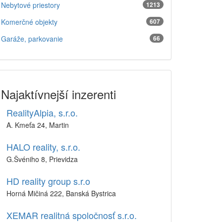
Nebytové priestory
1213
Komerčné objekty
607
Garáže, parkovanie
66
Najaktívnejší inzerenti
RealityAlpia, s.r.o.
A. Kmeťa 24, Martin
HALO reality, s.r.o.
G.Švéniho 8, Prievidza
HD reality group s.r.o
Horná Mičiná 222, Banská Bystrica
XEMAR realitná spoločnosť s.r.o.