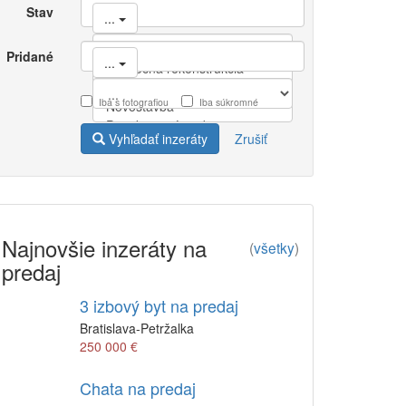
Stav
...
Pridané
...
Iba s fotografiou
Iba súkromné
Vyhľadať inzeráty
Zrušiť
Najnovšie inzeráty na
(
všetky
)
predaj
3 izbový byt na predaj
Bratislava-Petržalka
250 000 €
Chata na predaj