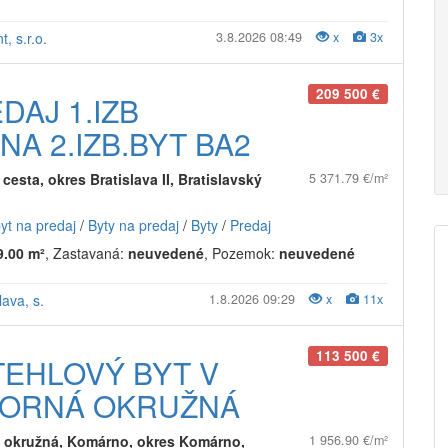
t, s.r.o.
3.8.2026 08:49
x
3x
209 500 €
AJ 1.IZB
A 2.IZB.BYT BA2
cesta, okres Bratislava II, Bratislavský
5 371.79 €/m²
byt na predaj
/
Byty na predaj
/
Byty
/
Predaj
9.00 m²
, Zastavaná:
neuvedené
, Pozemok:
neuvedené
lava, s.
1.8.2026 09:29
x
11x
113 500 €
TEHLOVÝ BYT V
TORNÁ OKRUŽNÁ
 okružná, Komárno, okres Komárno,
1 956.90 €/m²