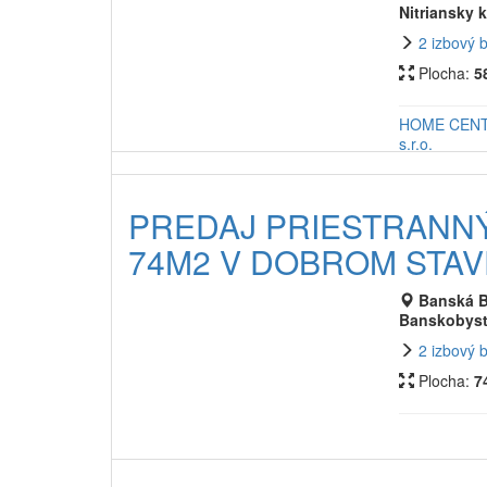
Nitriansky k
2 izbový 
Plocha:
5
HOME CEN
s.r.o.
PREDAJ PRIESTRANNÝ
74M2 V DOBROM STA
Banská B
Banskobystr
2 izbový 
Plocha:
7