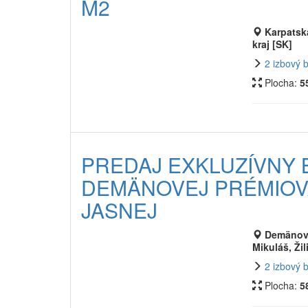
M2
Karpatsk
kraj [SK]
2 izbový 
Plocha:
5
PREDAJ EXKLUZÍVNY 
DEMÄNOVEJ PRÉMIOVÁ
JASNEJ
Demänovs
Mikuláš, Žil
2 izbový 
Plocha:
5