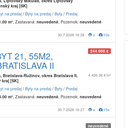
á, Liptovský Mikuláš, okres Liptovský
inský kraj [SK]
byt na predaj
/
Byty na predaj
/
Byty
/
Predaj
1.00 m²
, Zastavaná:
neuvedené
, Pozemok:
neuvedené
30.7.2026 16:28
x
10x
244 000 €
YT 21, 55M2,
RATISLAVA II
, Bratislava-Ružinov, okres Bratislava II,
4 436.36 €/m²
 kraj [SK]
byt na predaj
/
Byty na predaj
/
Byty
/
Predaj
5.00 m²
, Zastavaná:
neuvedené
, Pozemok:
neuvedené
30.7.2026 16:27
x
15x
neuvedené