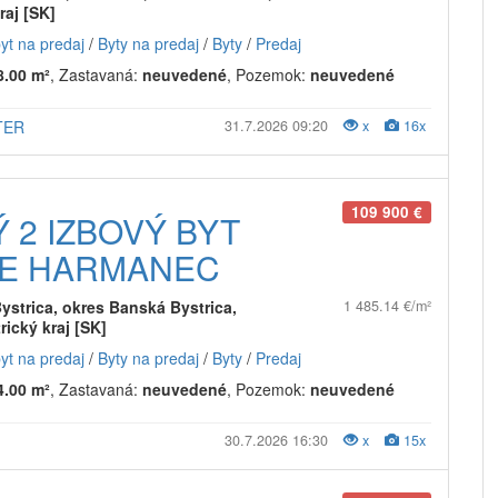
raj [SK]
byt na predaj
/
Byty na predaj
/
Byty
/
Predaj
8.00 m²
, Zastavaná:
neuvedené
, Pozemok:
neuvedené
TER
31.7.2026 09:20
x
16x
109 900 €
 2 IZBOVÝ BYT
VE HARMANEC
ystrica, okres Banská Bystrica,
1 485.14 €/m²
ický kraj [SK]
byt na predaj
/
Byty na predaj
/
Byty
/
Predaj
4.00 m²
, Zastavaná:
neuvedené
, Pozemok:
neuvedené
30.7.2026 16:30
x
15x