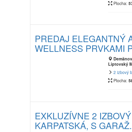
Plocha:
5
PREDAJ ELEGANTNÝ 
WELLNESS PRVKAMI P
Demänovs
Liptovský M
2 izbový 
Plocha:
5
EXKLUZÍVNE 2 IZBOV
KARPATSKÁ, S GARAŽ. 