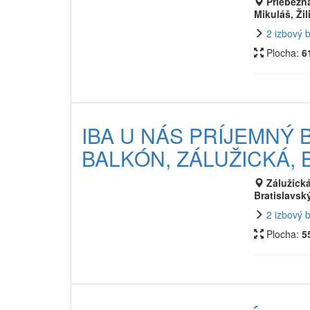
Priebežn
Mikuláš, Žil
2 izbový 
Plocha:
6
IBA U NÁS PRÍJEMNÝ B
BALKÓN, ZÁLUŽICKÁ, B
Zálužická
Bratislavský
2 izbový 
Plocha:
5