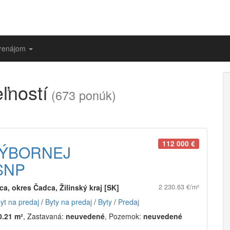
prenájom
ľností
(673 ponúk)
112 000 €
VÝBORNEJ
SNP
a, okres Čadca, Žilinský kraj [SK]
2 230.63 €/m²
byt na predaj
/
Byty na predaj
/
Byty
/
Predaj
0.21 m²
, Zastavaná:
neuvedené
, Pozemok:
neuvedené