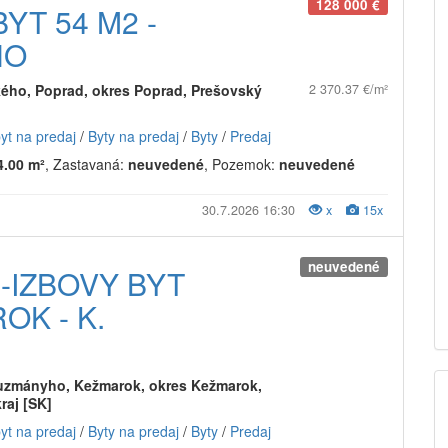
128 000 €
YT 54 M2 -
HO
ho, Poprad, okres Poprad, Prešovský
2 370.37 €/m²
byt na predaj
/
Byty na predaj
/
Byty
/
Predaj
4.00 m²
, Zastavaná:
neuvedené
, Pozemok:
neuvedené
30.7.2026 16:30
x
15x
neuvedené
-IZBOVY BYT
OK - K.
uzmányho, Kežmarok, okres Kežmarok,
raj [SK]
byt na predaj
/
Byty na predaj
/
Byty
/
Predaj