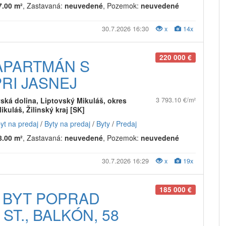
7.00 m²
, Zastavaná:
neuvedené
, Pozemok:
neuvedené
30.7.2026 16:30
x
14x
220 000 €
APARTMÁN S
RI JASNEJ
ká dolina, Liptovský Mikuláš, okres
3 793.10 €/m²
ikuláš, Žilinský kraj [SK]
byt na predaj
/
Byty na predaj
/
Byty
/
Predaj
8.00 m²
, Zastavaná:
neuvedené
, Pozemok:
neuvedené
30.7.2026 16:29
x
19x
185 000 €
Ý BYT POPRAD
ST., BALKÓN, 58