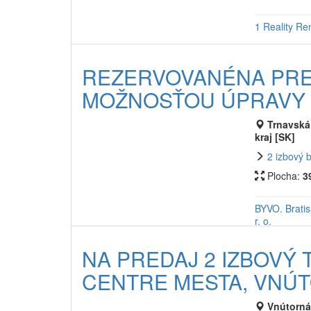
1 Reality Ren
REZERVOVANÉNA PRED
MOŽNOSŤOU ÚPRAVY N
Trnavská 
kraj [SK]
2 izbový 
Plocha:
3
BYVO. Bratis
r. o.
NA PREDAJ 2 IZBOVÝ 
CENTRE MESTA, VNÚ
Vnútorná