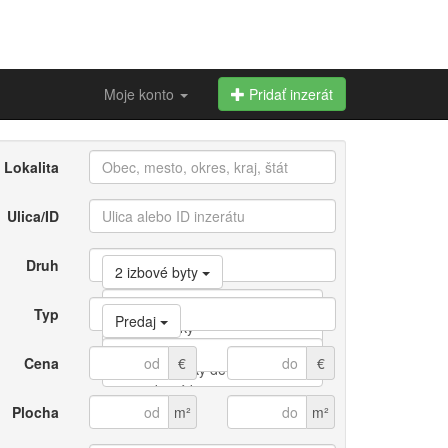
Moje konto
Pridať inzerát
Lokalita
Ulica/ID
Druh
2 izbové byty
Typ
Predaj
Cena
€
€
Plocha
m²
m²