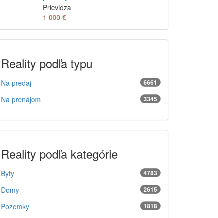
Prievidza
1 000 €
Reality podľa typu
Na predaj
6661
Na prenájom
3345
Reality podľa kategórie
Byty
4783
Domy
2615
Pozemky
1818