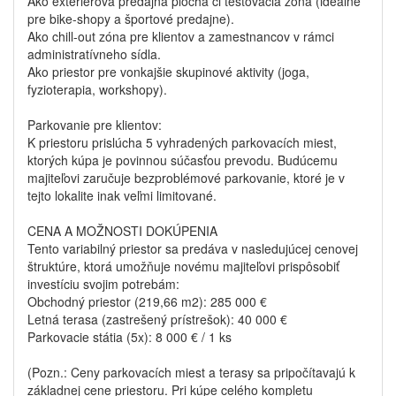
Ako exteriérová predajná plocha či testovacia zóna (ideálne
pre bike-shopy a športové predajne).
Ako chill-out zóna pre klientov a zamestnancov v rámci
administratívneho sídla.
Ako priestor pre vonkajšie skupinové aktivity (joga,
fyzioterapia, workshopy).
Parkovanie pre klientov:
K priestoru prislúcha 5 vyhradených parkovacích miest,
ktorých kúpa je povinnou súčasťou prevodu. Budúcemu
majiteľovi zaručuje bezproblémové parkovanie, ktoré je v
tejto lokalite inak veľmi limitované.
CENA A MOŽNOSTI DOKÚPENIA
Tento variabilný priestor sa predáva v nasledujúcej cenovej
štruktúre, ktorá umožňuje novému majiteľovi prispôsobiť
investíciu svojim potrebám:
Obchodný priestor (219,66 m2): 285 000 €
Letná terasa (zastrešený prístrešok): 40 000 €
Parkovacie státia (5x): 8 000 € / 1 ks
(Pozn.: Ceny parkovacích miest a terasy sa pripočítavajú k
základnej cene priestoru. Pri kúpe celého kompletu