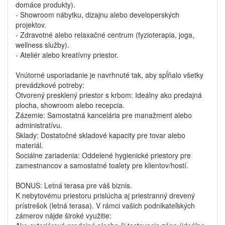
domáce produkty).
- Showroom nábytku, dizajnu alebo developerských
projektov.
- Zdravotné alebo relaxačné centrum (fyzioterapia, joga,
wellness služby).
- Ateliér alebo kreatívny priestor.
Vnútorné usporiadanie je navrhnuté tak, aby spĺňalo všetky
prevádzkové potreby:
Otvorený presklený priestor s krbom: Ideálny ako predajná
plocha, showroom alebo recepcia.
Zázemie: Samostatná kancelária pre manažment alebo
administratívu.
Sklady: Dostatočné skladové kapacity pre tovar alebo
materiál.
Sociálne zariadenia: Oddelené hygienické priestory pre
zamestnancov a samostatné toalety pre klientov/hostí.
BONUS: Letná terasa pre váš biznis.
K nebytovému priestoru prislúcha aj priestranný drevený
prístrešok (letná terasa). V rámci vašich podnikateľských
zámerov nájde široké využitie: