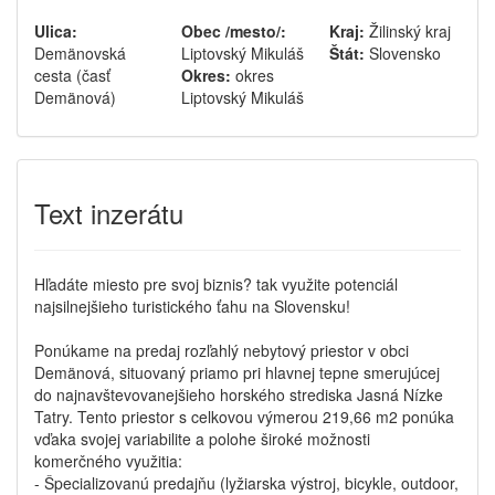
Ulica:
Obec /mesto/:
Kraj:
Žilinský kraj
Demänovská
Liptovský Mikuláš
Štát:
Slovensko
cesta (časť
Okres:
okres
Demänová)
Liptovský Mikuláš
Text inzerátu
Hľadáte miesto pre svoj biznis? tak využite potenciál
najsilnejšieho turistického ťahu na Slovensku!
Ponúkame na predaj rozľahlý nebytový priestor v obci
Demänová, situovaný priamo pri hlavnej tepne smerujúcej
do najnavštevovanejšieho horského strediska Jasná Nízke
Tatry. Tento priestor s celkovou výmerou 219,66 m2 ponúka
vďaka svojej variabilite a polohe široké možnosti
komerčného využitia:
- Špecializovanú predajňu (lyžiarska výstroj, bicykle, outdoor,