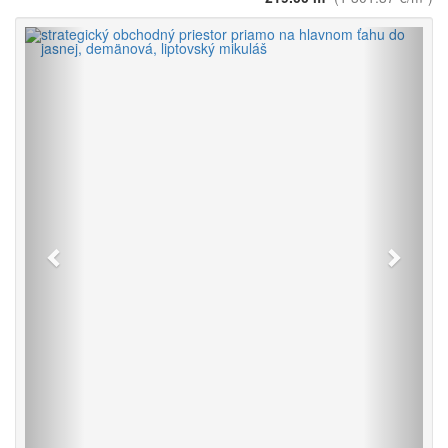
Späť
Vpred