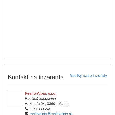
Kontakt na inzerenta
Všetky naše inzeráty
RealityAlpia, s.r.o.
Realitná kancelária
A. Kmeťa 24, 03601 Martin
0951339653
realityalpia@realityalpia.sk