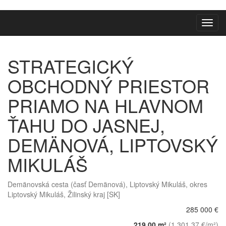
Toggl
navig
STRATEGICKÝ
OBCHODNÝ PRIESTOR
PRIAMO NA HLAVNOM
ŤAHU DO JASNEJ,
DEMÄNOVÁ, LIPTOVSKÝ
MIKULÁŠ
Demänovská cesta (časť Demänová), Liptovský Mikuláš, okres
Liptovský Mikuláš, Žilinský kraj [SK]
285 000 €
219.00 m²
(1 301.37 €/m²)