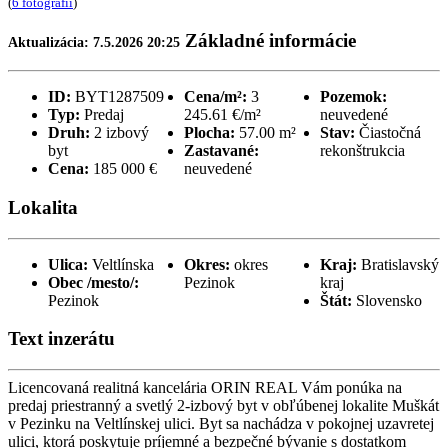
(
6 fotografií
)
Základné informácie
Aktualizácia: 7.5.2026 20:25
ID:
BYT1287509
Cena/m²:
3
Pozemok:
Typ:
Predaj
245.61 €/m²
neuvedené
Druh:
2 izbový
Plocha:
57.00 m²
Stav:
Čiastočná
byt
Zastavané:
rekonštrukcia
Cena:
185 000 €
neuvedené
Lokalita
Ulica:
Veltlínska
Okres:
okres
Kraj:
Bratislavský
Obec /mesto/:
Pezinok
kraj
Pezinok
Štát:
Slovensko
Text inzerátu
Licencovaná realitná kancelária ORIN REAL Vám ponúka na
predaj priestranný a svetlý 2-izbový byt v obľúbenej lokalite Muškát
v Pezinku na Veltlínskej ulici. Byt sa nachádza v pokojnej uzavretej
ulici, ktorá poskytuje príjemné a bezpečné bývanie s dostatkom