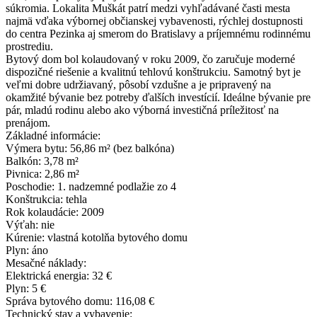
súkromia. Lokalita Muškát patrí medzi vyhľadávané časti mesta
najmä vďaka výbornej občianskej vybavenosti, rýchlej dostupnosti
do centra Pezinka aj smerom do Bratislavy a príjemnému rodinnému
prostrediu.
Bytový dom bol kolaudovaný v roku 2009, čo zaručuje moderné
dispozičné riešenie a kvalitnú tehlovú konštrukciu. Samotný byt je
veľmi dobre udržiavaný, pôsobí vzdušne a je pripravený na
okamžité bývanie bez potreby ďalších investícií. Ideálne bývanie pre
pár, mladú rodinu alebo ako výborná investičná príležitosť na
prenájom.
Základné informácie:
Výmera bytu: 56,86 m² (bez balkóna)
Balkón: 3,78 m²
Pivnica: 2,86 m²
Poschodie: 1. nadzemné podlažie zo 4
Konštrukcia: tehla
Rok kolaudácie: 2009
Výťah: nie
Kúrenie: vlastná kotolňa bytového domu
Plyn: áno
Mesačné náklady:
Elektrická energia: 32 €
Plyn: 5 €
Správa bytového domu: 116,08 €
Technický stav a vybavenie: