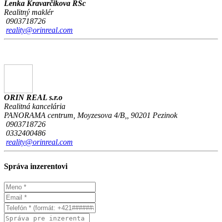
Lenka Kravarčikova RSc
Realitný maklér
0903718726
reality@orinreal.com
ORIN REAL s.r.o
Realitná kancelária
PANORAMA centrum, Moyzesova 4/B,, 90201 Pezinok
0903718726
0332400486
reality@orinreal.com
Správa inzerentovi