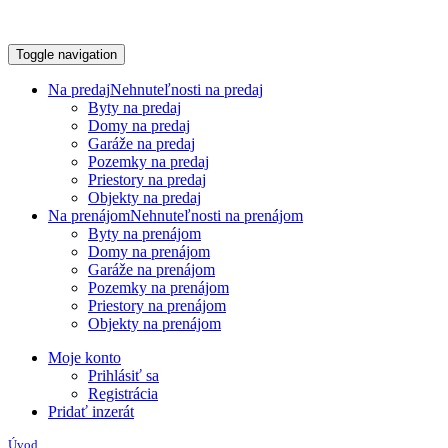
Toggle navigation
Na predaj
Nehnuteľnosti na predaj
Byty na predaj
Domy na predaj
Garáže na predaj
Pozemky na predaj
Priestory na predaj
Objekty na predaj
Na prenájom
Nehnuteľnosti na prenájom
Byty na prenájom
Domy na prenájom
Garáže na prenájom
Pozemky na prenájom
Priestory na prenájom
Objekty na prenájom
Moje konto
Prihlásiť sa
Registrácia
Pridať inzerát
Úvod