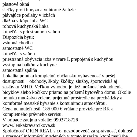
plastové okná
sieťky proti hmyzu a vnútorné žalúzie
plávajúce podlahy v izbách
dlažba v kúpeľni a WC
rohová kuchynská linka
kúpeľňa s priestrannou vaňou
Dispozícia bytu:
vstupná chodba
samostatné WC
kúpeľňa s vaňou
priestranná obývacia izba v tvare L prepojená s kuchyňou
výstup na balkón z kuchyne
samostatná spálňa
Lokalita ponúka kompletnú občiansku vybavenosť v pešej
dostupnosti – obchody, školy, škôlky, služby, športoviská aj
zastávku MHD. Veľkou výhodou je tiež možnosť uskladnenia
bicyklov alebo kočíkov priamo na prízemí bytového domu. Okolie
ponúka množstvo zelene, príjemné prostredie na prechádzky a
komfortné mestské bývanie s komunitnou atmosférou.
Cena nehnuteľnosti: 185 000 € vrátane provízie pre RK a
kompletného právneho servisu.
V prípade záujmu volajte: 0903718726
www.lenkakravarcikova.sk
Spoločnosť ORIN REAL s.r.o. nezodpovedá za správnosť, úplnosť
a presnosť informácií uvedených v tomto inzeráte, ktoré majú iba