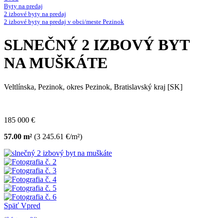
Byty na predaj
2 izbové byty na predaj
2 izbové byty na predaj v obci/meste Pezinok
SLNEČNÝ 2 IZBOVÝ BYT
NA MUŠKÁTE
Veltlínska, Pezinok, okres Pezinok, Bratislavský kraj [SK]
185 000 €
57.00 m²
(3 245.61 €/m²)
Späť
Vpred