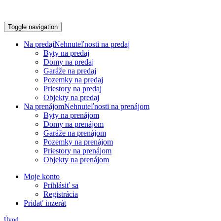
Toggle navigation
Na predaj
Nehnuteľnosti na predaj
Byty na predaj
Domy na predaj
Garáže na predaj
Pozemky na predaj
Priestory na predaj
Objekty na predaj
Na prenájom
Nehnuteľnosti na prenájom
Byty na prenájom
Domy na prenájom
Garáže na prenájom
Pozemky na prenájom
Priestory na prenájom
Objekty na prenájom
Moje konto
Prihlásiť sa
Registrácia
Pridať inzerát
Úvod