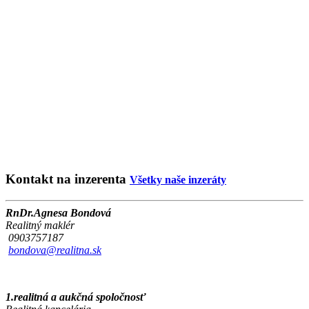
Kontakt na inzerenta
Všetky naše inzeráty
RnDr.Agnesa Bondová
Realitný maklér
0903757187
bondova@realitna.sk
1.realitná a aukčná spoločnosť