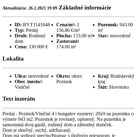
Základné informácie
Aktualizácia: 26.2.2021 19:09
ID:
BYT1141648
Cena/m²:
2
Pozemok:
943.00
Typ:
Predaj
156.86 €/m²
m²
Druh:
Rodinný
Plocha:
153.00 m²
Stav:
neuvedené
dom
Zastavané:
Cena:
330 000 €
174.00 m²
Lokalita
Ulica:
neuvedené
Okres:
okres
Kraj:
Bratislavský
Obec /mesto/:
Pezinok
kraj
Viničné
Štát:
Slovensko
Text inzerátu
Predaj - Pezinok/Viničné 4 i bungalov rozmery: 20x9 na pozemku o
výmere 943 m2. Pozemok je rovinatý, oplotený. Na pozemku je
samostatná dvoj-garáž, rodinný dom a záhradný domček.
Dom je slnečný, suchý, udržiavaný.
Dom má sedlovú strechu/Bramac s úložným priestorom, je