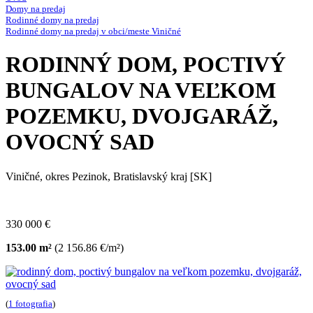
Domy na predaj
Rodinné domy na predaj
Rodinné domy na predaj v obci/meste Viničné
RODINNÝ DOM, POCTIVÝ
BUNGALOV NA VEĽKOM
POZEMKU, DVOJGARÁŽ,
OVOCNÝ SAD
Viničné, okres Pezinok, Bratislavský kraj [SK]
330 000 €
153.00 m²
(2 156.86 €/m²)
(
1 fotografia
)