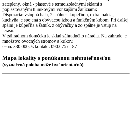
zateplený, okná - plastové s termoizolačnými sklami s
poplastovanými hliníkovými vonkajšími žalúziami;
Dispozícia: vstupná hala, 2 spálne s kúpeľňou, extra toaleta,
kuchyňa je spojená s obývacou izbou a funkčným krbom. Pri ďalšej
spálni je kúpeľňa a šatník. z obývačky a zo spálne je vstup na
terasu.
V záhradnom domčeku je sklad záhradného náradia. Na záhrade je
množstvo ovocných stromov a kríkov.
cena: 330 000,-€ kontakt: 0903 757 187
Mapa lokality
s ponúkanou nehnuteľnosťou
(
vyznačená poloha
môže byť orientačná)