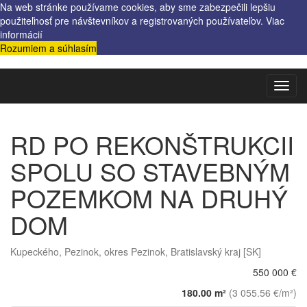
Na web stránke používame cookies, aby sme zabezpečili lepšiu
použiteľnosť pre návštevníkov a registrovaných používateľov.
Viac
informácií
Rozumiem a súhlasím
Toggl
navig
RD PO REKONŠTRUKCII
SPOLU SO STAVEBNÝM
POZEMKOM NA DRUHÝ
DOM
Kupeckého, Pezinok, okres Pezinok, Bratislavský kraj [SK]
550 000 €
180.00 m²
(3 055.56 €/m²)