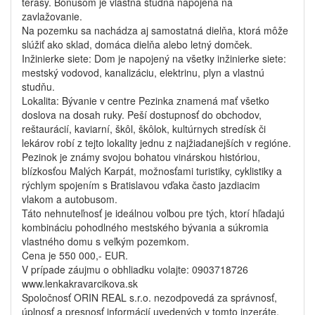
terasy. Bonusom je vlastná studňa napojená na
zavlažovanie.
Na pozemku sa nachádza aj samostatná dielňa, ktorá môže
slúžiť ako sklad, domáca dielňa alebo letný domček.
Inžinierke siete: Dom je napojený na všetky inžinierke siete:
mestský vodovod, kanalizáciu, elektrinu, plyn a vlastnú
studňu.
Lokalita: Bývanie v centre Pezinka znamená mať všetko
doslova na dosah ruky. Peší dostupnosť do obchodov,
reštaurácií, kaviarní, škôl, škôlok, kultúrnych stredísk či
lekárov robí z tejto lokality jednu z najžiadanejších v regióne.
Pezinok je známy svojou bohatou vinárskou históriou,
blízkosťou Malých Karpát, možnosťami turistiky, cyklistiky a
rýchlym spojením s Bratislavou vďaka často jazdiacim
vlakom a autobusom.
Táto nehnuteľnosť je ideálnou voľbou pre tých, ktorí hľadajú
kombináciu pohodlného mestského bývania a súkromia
vlastného domu s veľkým pozemkom.
Cena je 550 000,- EUR.
V prípade záujmu o obhliadku volajte: 0903718726
www.lenkakravarcikova.sk
Spoločnosť ORIN REAL s.r.o. nezodpovedá za správnosť,
úplnosť a presnosť informácií uvedených v tomto inzeráte,