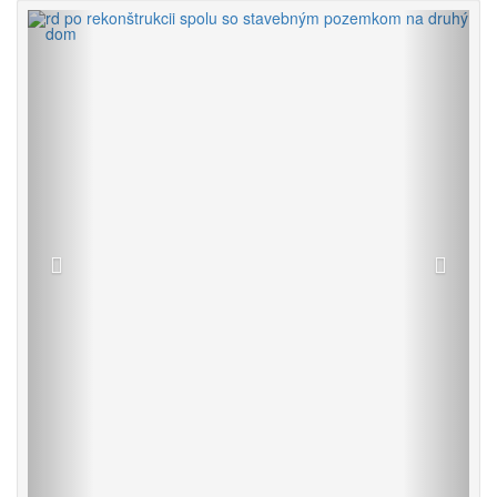
Späť
Vpred