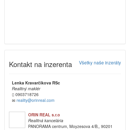
Kontakt na inzerenta
Všetky naše inzeráty
Lenka Kravarčikova RSc
Realitný maklér
0903718726
reality@orinreal.com
ORIN REAL s.r.o
Realitná kancelária
PANORAMA centrum, Moyzesova 4/B,, 90201