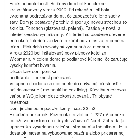
Popis nehnuteľnosti: Rodinný dom bol komplexne
zrekonštruovaný v roku 2006. Pri rekonštrukcii bola
vykonaná podrezávka domu, čo zabezpečuje jeho suchý
stav. Dom je postavený z tehly, disponuje novou strechou so
škridlou Tondach (glazovaná, pálená). Fasáda je nová, a
interiér čerstvo vymaľovaný. V interiéri sú osadené drevené
eurookná, interiérové dvere a zárubne z masívu, robené na
mieru. Elektrické rozvody sú vymenené za medené.
V roku 2020 bol inštalovaný nový plynový kotol zn.
Wiesmann. V celom dome je podlahové kúrenie, čo zaručuje
vysoký komfort bývania.
Dispozične dom ponúka:
podbránie - možnosť parkovania .
Vstupnou chodbou sa dostanete do obývacej miestnosti z
nej do kuchyne ( momentálne bez linky). Kúpeľňa s rohovou
vaňou a WC je komplet zrekonštruovaná . Tri obytné
miestnosti.
Dom je čiastočne podpivničený - cca: 20 m2.
Exteriér a pozemok: Pozemok s rozlohou 1 227 m² ponúka
množstvo priestoru na oddych, zábavu či šport. Záhrada je
upravená s vysadenou zeleňou, stromami a trávnikom. Je tu
dostatok miesta na vybudovanie bazéna alebo priestrannej