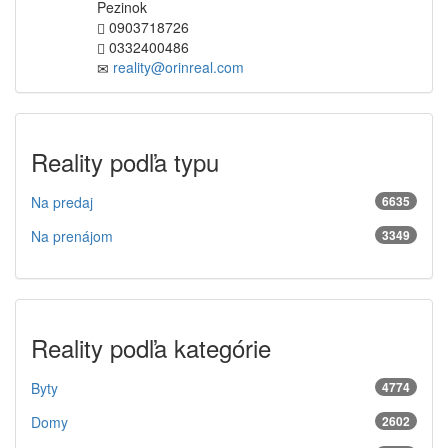
Pezinok
0903718726
0332400486
reality@orinreal.com
Reality podľa typu
Na predaj
6635
Na prenájom
3349
Reality podľa kategórie
Byty
4774
Domy
2602