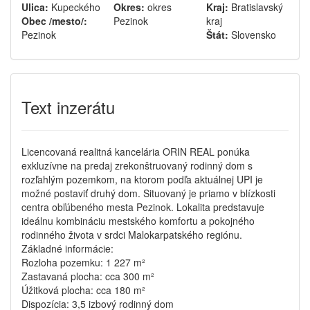
Ulica:
Kupeckého
Okres:
okres
Kraj:
Bratislavský
Obec /mesto/:
Pezinok
kraj
Pezinok
Štát:
Slovensko
Text inzerátu
Licencovaná realitná kancelária ORIN REAL ponúka
exkluzívne na predaj zrekonštruovaný rodinný dom s
rozľahlým pozemkom, na ktorom podľa aktuálnej UPI je
možné postaviť druhý dom. Situovaný je priamo v blízkosti
centra obľúbeného mesta Pezinok. Lokalita predstavuje
ideálnu kombináciu mestského komfortu a pokojného
rodinného života v srdci Malokarpatského regiónu.
Základné informácie:
Rozloha pozemku: 1 227 m²
Zastavaná plocha: cca 300 m²
Úžitková plocha: cca 180 m²
Dispozícia: 3,5 izbový rodinný dom