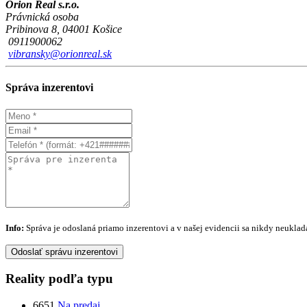
Orion Real s.r.o.
Právnická osoba
Pribinova 8, 04001 Košice
0911900062
vibransky@orionreal.sk
Správa inzerentovi
Info:
Správa je odoslaná priamo inzerentovi a v našej evidencii sa nikdy neuklad
Odoslať správu inzerentovi
Reality podľa typu
6651
Na predaj