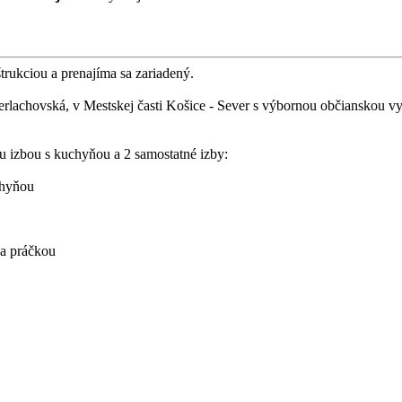
rukciou a prenajíma sa zariadený.
erlachovská, v Mestskej časti Košice - Sever s výbornou občianskou v
zbou s kuchyňou a 2 samostatné izby:
chyňou
a práčkou