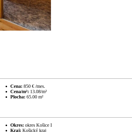
Cena:
850 € /mes.
Cena/m²:
13.08/m²
Plocha:
65.00 m²
Okres:
okres Košice I
Kraj:
Košický kraj