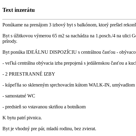
Text inzerátu
Ponúkame na prenájom 3 izbový byt s balkónom, ktorý prešiel rekonšt
Byt s úžitkovou výmerou 65 m2 sa nachádza na 1.posch./4 na ulici G
prírody.
Byt ponúka IDEÁLNU DISPOZÍCIU s centrálnou časťou - obývacou i
- veľká centrálna obývacia izba prepojená s jedálenskou časťou a ku
- 2 PRIESTRANNÉ IZBY
- kúpeľňa so skleneným sprchovacím kútom WALK-IN, umývadlom 
- samostatné WC
- predsieň so vstavanou skriňou a botníkom
K bytu patrí pivnica.
Byt je vhodný pre pár, mladú rodinu, bez zvierat.