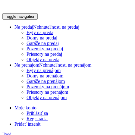
Toggle navigation
Na predaj
Nehnuteľnosti na predaj
Byty na predaj
Domy na predaj
Garáže na predaj
Pozemky na predaj
Priestory na predaj
Objekty na predaj
Na prenájom
Nehnuteľnosti na prenájom
Byty na prenájom
Domy na prenájom
Garáže na prenájom
Pozemky na prenájom
Priestory na prenájom
Objekty na prenájom
Moje konto
Prihlásiť sa
Registrácia
Pridať inzerát
Úvod