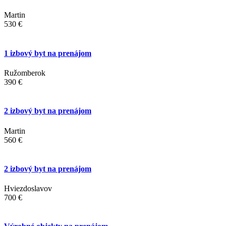
Martin
530 €
1 izbový byt na prenájom
Ružomberok
390 €
2 izbový byt na prenájom
Martin
560 €
2 izbový byt na prenájom
Hviezdoslavov
700 €