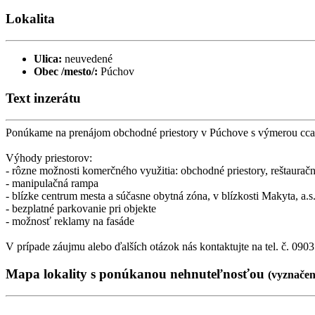
Lokalita
Ulica:
neuvedené
Obec /mesto/:
Púchov
Text inzerátu
Ponúkame na prenájom obchodné priestory v Púchove s výmerou cca 500
Výhody priestorov:
- rôzne možnosti komerčného využitia: obchodné priestory, reštauračn
- manipulačná rampa
- blízke centrum mesta a súčasne obytná zóna, v blízkosti Makyta, a.
- bezplatné parkovanie pri objekte
- možnosť reklamy na fasáde
V prípade záujmu alebo ďalších otázok nás kontaktujte na tel. č. 09
Mapa lokality
s ponúkanou nehnuteľnosťou
(
vyznače