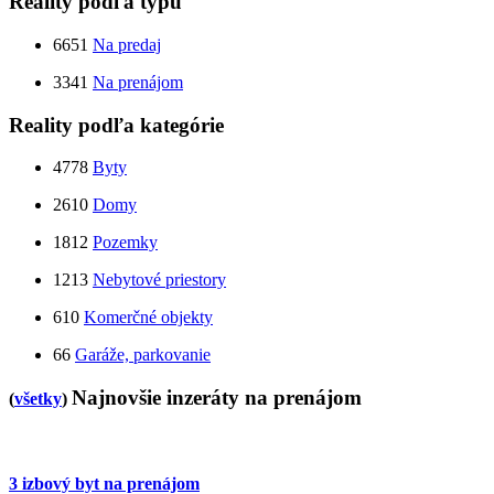
Reality podľa typu
6651
Na predaj
3341
Na prenájom
Reality podľa kategórie
4778
Byty
2610
Domy
1812
Pozemky
1213
Nebytové priestory
610
Komerčné objekty
66
Garáže, parkovanie
Najnovšie inzeráty na prenájom
(
všetky
)
3 izbový byt na prenájom