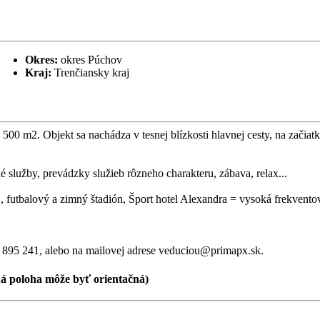
Okres:
okres Púchov
Kraj:
Trenčiansky kraj
 m2. Objekt sa nachádza v tesnej blízkosti hlavnej cesty, na začiatku
é služby, prevádzky služieb rôzneho charakteru, zábava, relax...
s., futbalový a zimný štadión, Šport hotel Alexandra = vysoká frekvent
03 895 241, alebo na mailovej adrese veduciou@primapx.sk.
ná poloha
môže byť orientačná)