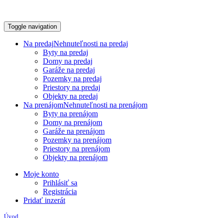
Toggle navigation
Na predaj
Nehnuteľnosti na predaj
Byty na predaj
Domy na predaj
Garáže na predaj
Pozemky na predaj
Priestory na predaj
Objekty na predaj
Na prenájom
Nehnuteľnosti na prenájom
Byty na prenájom
Domy na prenájom
Garáže na prenájom
Pozemky na prenájom
Priestory na prenájom
Objekty na prenájom
Moje konto
Prihlásiť sa
Registrácia
Pridať inzerát
Úvod