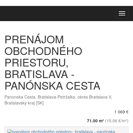
Toggl
navig
PRENÁJOM
OBCHODNÉHO
PRIESTORU,
BRATISLAVA -
PANÓNSKA CESTA
Panonska Cesta, Bratislava-Petržalka, okres Bratislava V,
Bratislavský kraj [SK]
1 069 €
71.00 m²
(15.06 €/m²)