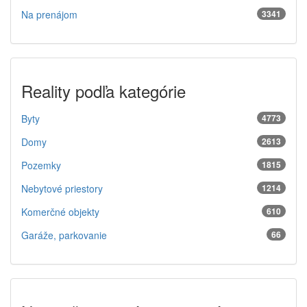
Na prenájom
3341
Reality podľa kategórie
Byty
4773
Domy
2613
Pozemky
1815
Nebytové priestory
1214
Komerčné objekty
610
Garáže, parkovanie
66