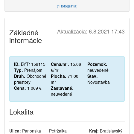
(
1 fotografia
)
Základné
Aktualizácia: 6.8.2021 17:43
informácie
ID:
BYT1159115
Cena/m²:
15.06
Pozemok:
Typ:
Prenájom
€/m²
neuvedené
Druh:
Obchodné
Plocha:
71.00
Stav:
priestory
m²
Novostavba
Cena:
1 069 €
Zastavané:
neuvedené
Lokalita
Ulica:
Panonska
Petržalka
Kraj:
Bratislavský