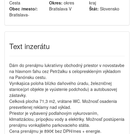
Cesta
Okres:
okres
kraj
Obec /mesto/:
Bratislava V
Štát:
Slovensko
Bratislava-
Text inzerátu
Dám do prenájmu lukratívny obchodný priestor v novostavbe
na hlavnom ťahu cez Petržalku s celopreskleným výkladom
na Panónsku cestu.
Vynikajúca poloha blízko daňového úradu, železničnej
stanice(pri objekte je vyústenie podchodu) a autobusovej
zástavky.
Celková plocha 71,3 m2, vrátane WC. Možnosť osadenia
presvetlenej reklamy nad výklad.
Priestor je vybavený podlahovým vykurovaním,
klimatizáciou, prípojkou vody a elektriky. Možnosť postúpenia
prenájmu vonkajšieho parkovacieho státia.
Cena prenájmu je 890€ bez DPH/mes + energie.