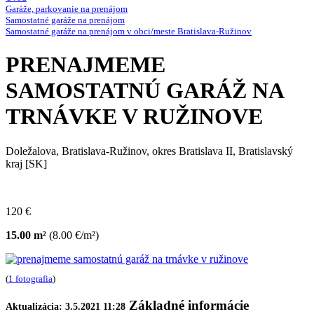
Garáže, parkovanie na prenájom
Samostatné garáže na prenájom
Samostatné garáže na prenájom v obci/meste Bratislava-Ružinov
PRENAJMEME
SAMOSTATNÚ GARÁŽ NA
TRNÁVKE V RUŽINOVE
Doležalova, Bratislava-Ružinov, okres Bratislava II, Bratislavský
kraj [SK]
120 €
15.00 m²
(8.00 €/m²)
(
1 fotografia
)
Základné informácie
Aktualizácia: 3.5.2021 11:28