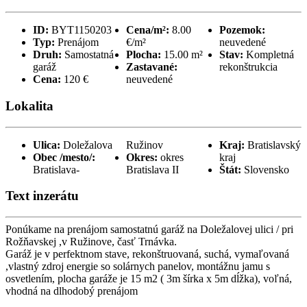
ID:
BYT1150203
Cena/m²:
8.00
Pozemok:
Typ:
Prenájom
€/m²
neuvedené
Druh:
Samostatná
Plocha:
15.00 m²
Stav:
Kompletná
garáž
Zastavané:
rekonštrukcia
Cena:
120 €
neuvedené
Lokalita
Ulica:
Doležalova
Ružinov
Kraj:
Bratislavský
Obec /mesto/:
Okres:
okres
kraj
Bratislava-
Bratislava II
Štát:
Slovensko
Text inzerátu
Ponúkame na prenájom samostatnú garáž na Doležalovej ulici / pri
Rožňavskej ,v Ružinove, časť Trnávka.
Garáž je v perfektnom stave, rekonštruovaná, suchá, vymaľovaná
,vlastný zdroj energie so solárnych panelov, montážnu jamu s
osvetlením, plocha garáže je 15 m2 ( 3m šírka x 5m dĺžka), voľná,
vhodná na dlhodobý prenájom