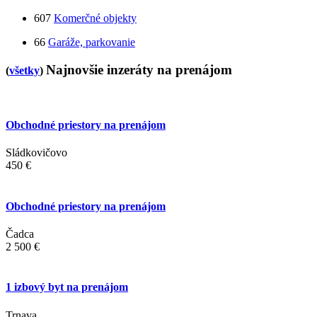
607
Komerčné objekty
66
Garáže, parkovanie
Najnovšie inzeráty na prenájom
(
všetky
)
Obchodné priestory na prenájom
Sládkovičovo
450 €
Obchodné priestory na prenájom
Čadca
2 500 €
1 izbový byt na prenájom
Trnava