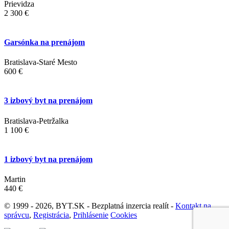
Prievidza
2 300 €
Garsónka na prenájom
Bratislava-Staré Mesto
600 €
3 izbový byt na prenájom
Bratislava-Petržalka
1 100 €
1 izbový byt na prenájom
Martin
440 €
© 1999 - 2026, BYT.SK - Bezplatná inzercia realít -
Kontakt na
správcu
,
Registrácia
,
Prihlásenie
Cookies