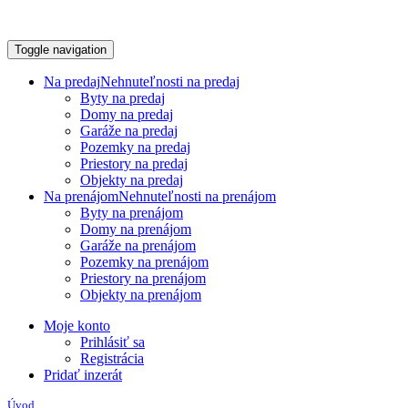
Toggle navigation
Na predaj
Nehnuteľnosti na predaj
Byty na predaj
Domy na predaj
Garáže na predaj
Pozemky na predaj
Priestory na predaj
Objekty na predaj
Na prenájom
Nehnuteľnosti na prenájom
Byty na prenájom
Domy na prenájom
Garáže na prenájom
Pozemky na prenájom
Priestory na prenájom
Objekty na prenájom
Moje konto
Prihlásiť sa
Registrácia
Pridať inzerát
Úvod