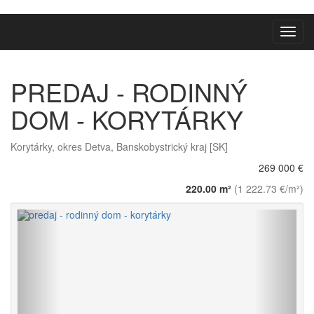
Toggl
navig
PREDAJ - RODINNÝ
DOM - KORYTÁRKY
Korytárky, okres Detva, Banskobystrický kraj [SK]
269 000 €
220.00 m²
(1 222.73 €/m²)
Späť
Vpred