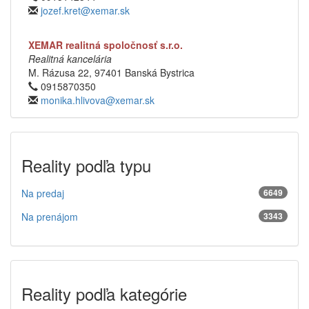
jozef.kret@xemar.sk
XEMAR realitná spoločnosť s.r.o.
Realitná kancelária
M. Rázusa 22, 97401 Banská Bystrica
0915870350
monika.hlivova@xemar.sk
Reality podľa typu
Na predaj
6649
Na prenájom
3343
Reality podľa kategórie