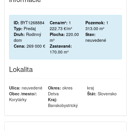
ID:
BYT1268884
Cena/m²:
1
Pozemok:
1
Typ:
Predaj
222.73 €/m²
313.00 m²
Druh:
Rodinný
Plocha:
220.00
Stav:
dom
m²
neuvedené
Cena:
269 000 €
Zastavané:
170.00 m²
Lokalita
Ulica:
neuvedené
Okres:
okres
kraj
Obec /mesto/:
Detva
Štát:
Slovensko
Korytárky
Kraj:
Banskobystrický