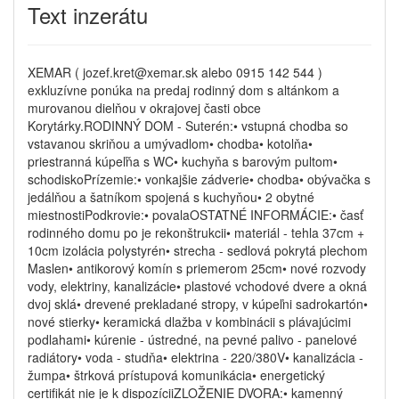
Text inzerátu
XEMAR ( jozef.kret@xemar.sk alebo 0915 142 544 )
exkluzívne ponúka na predaj rodinný dom s altánkom a
murovanou dielňou v okrajovej časti obce
Korytárky.RODINNÝ DOM - Suterén:• vstupná chodba so
vstavanou skriňou a umývadlom• chodba• kotolňa•
priestranná kúpeľňa s WC• kuchyňa s barovým pultom•
schodiskoPrízemie:• vonkajšie zádverie• chodba• obývačka s
jedálňou a šatníkom spojená s kuchyňou• 2 obytné
miestnostiPodkrovie:• povalaOSTATNÉ INFORMÁCIE:• časť
rodinného domu po je rekonštrukcii• materiál - tehla 37cm +
10cm izolácia polystyrén• strecha - sedlová pokrytá plechom
Maslen• antikorový komín s priemerom 25cm• nové rozvody
vody, elektriny, kanalizácie• plastové vchodové dvere a okná
dvoj sklá• drevené prekladané stropy, v kúpeľni sadrokartón•
nové stierky• keramická dlažba v kombinácii s plávajúcimi
podlahami• kúrenie - ústredné, na pevné palivo - panelové
radiátory• voda - studňa• elektrina - 220/380V• kanalizácia -
žumpa• štrková prístupová komunikácia• energetický
certifikát nie je k dispozíciiZLOŽENIE DVORA:• kamenný