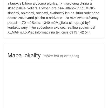
altánok s krbom a dvoma pivnicami• murovaná dielňa a
sklad paliva• voliéra a výbeh pre psa• altánokPOZEMOK:•
slnečný, oplotený, rovinatý, svahovitý len na šírku rodinného
domu• zastavaná plocha a nádvorie 170 m2• trvale trávnatý
porast 1170 m2Spolu: 1340 m2Majitelia si neprajú byť
kontaktovaný iným spôsobom ako cez realitnú spoločnosť
XEMAR s.r.o.Viac informácií na tel. čísle 0915 142 544
Mapa lokality
(
môže byť orientačná)