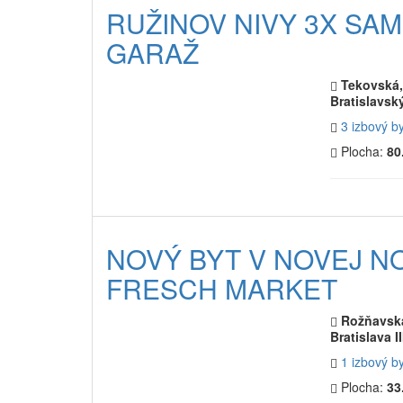
RUŽINOV NIVY 3X SAM
GARAŽ
Tekovská, 
Bratislavský
3 izbový b
Plocha:
80
NOVÝ BYT V NOVEJ N
FRESCH MARKET
Rožňavská
Bratislava I
1 izbový b
Plocha:
33