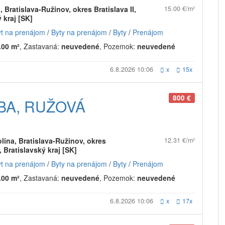
 Bratislava-Ružinov, okres Bratislava II,
15.00 €/m²
 kraj [SK]
yt na prenájom
/
Byty na prenájom
/
Byty
/
Prenájom
.00 m²
, Zastavaná:
neuvedené
, Pozemok:
neuvedené
6.8.2026 10:06
x
15x
800 €
BA, RUŽOVÁ
lina, Bratislava-Ružinov, okres
12.31 €/m²
I, Bratislavský kraj [SK]
yt na prenájom
/
Byty na prenájom
/
Byty
/
Prenájom
.00 m²
, Zastavaná:
neuvedené
, Pozemok:
neuvedené
6.8.2026 10:06
x
17x