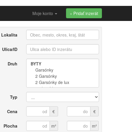
Moje konto
Pridať inzerát
Lokalita
Ulica/ID
Druh
Typ
Cena
€
€
Plocha
m²
m²