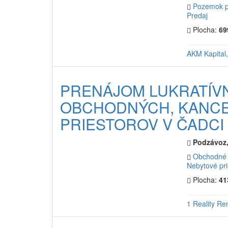
Pozemok p
Predaj
Plocha:
69
AKM Kapital, 
PRENÁJOM LUKRATÍV
OBCHODNÝCH, KANC
PRIESTOROV V ČADCI
Podzávoz,
Obchodné 
Nebytové pri
Plocha:
41
1 Reality Ren