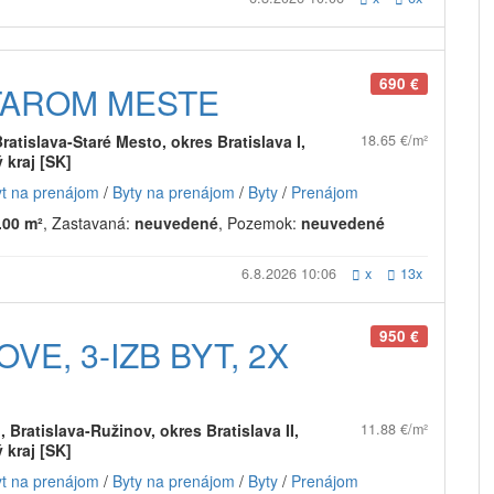
690 €
TAROM MESTE
Bratislava-Staré Mesto, okres Bratislava I,
18.65 €/m²
 kraj [SK]
yt na prenájom
/
Byty na prenájom
/
Byty
/
Prenájom
.00 m²
, Zastavaná:
neuvedené
, Pozemok:
neuvedené
6.8.2026 10:06
x
13x
950 €
E, 3-IZB BYT, 2X
 Bratislava-Ružinov, okres Bratislava II,
11.88 €/m²
 kraj [SK]
yt na prenájom
/
Byty na prenájom
/
Byty
/
Prenájom