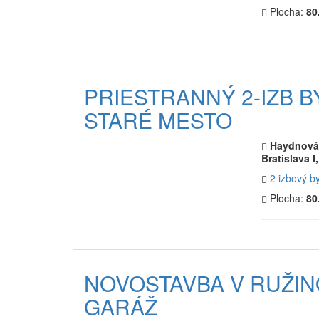
Plocha:
80
PRIESTRANNÝ 2-IZB B
STARÉ MESTO
Haydnová,
Bratislava I
2 izbový b
Plocha:
80
NOVOSTAVBA V RUŽINO
GARÁŽ