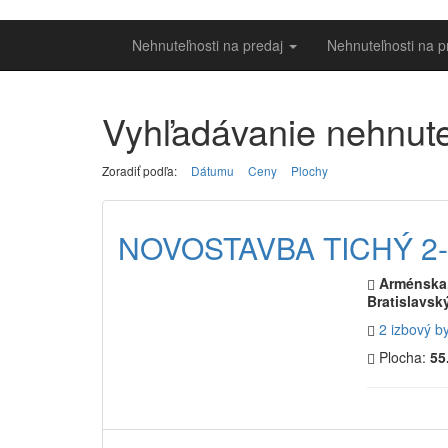
Nehnuteľnosti na predaj
Nehnuteľnosti na 
Vyhľadávanie nehnute
Zoradiť podľa:
Dátumu
Ceny
Plochy
NOVOSTAVBA TICHÝ 2-
Arménska, 
Bratislavský
2 izbový b
Plocha:
55