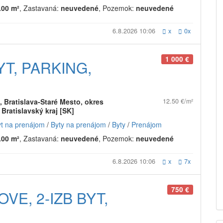
.00 m²
, Zastavaná:
neuvedené
, Pozemok:
neuvedené
6.8.2026 10:06
x
0x
1 000 €
YT, PARKING,
 Bratislava-Staré Mesto, okres
12.50 €/m²
, Bratislavský kraj [SK]
yt na prenájom
/
Byty na prenájom
/
Byty
/
Prenájom
.00 m²
, Zastavaná:
neuvedené
, Pozemok:
neuvedené
6.8.2026 10:06
x
7x
750 €
VE, 2-IZB BYT,