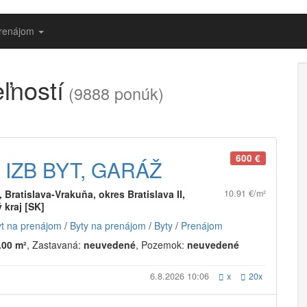
prenájom
ľností
(9888 ponúk)
600 €
 IZB BYT, GARÁŽ
Bratislava-Vrakuňa, okres Bratislava II,
10.91 €/m²
 kraj [SK]
yt na prenájom
/
Byty na prenájom
/
Byty
/
Prenájom
.00 m²
, Zastavaná:
neuvedené
, Pozemok:
neuvedené
6.8.2026 10:06
x
20x