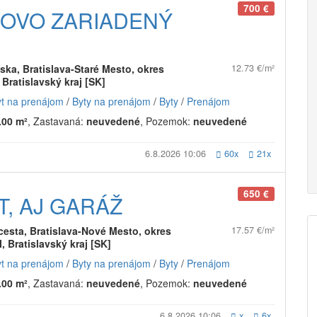
700 €
NOVO ZARIADENÝ
ska, Bratislava-Staré Mesto, okres
12.73 €/m²
, Bratislavský kraj [SK]
yt na prenájom
/
Byty na prenájom
/
Byty
/
Prenájom
.00 m²
, Zastavaná:
neuvedené
, Pozemok:
neuvedené
6.8.2026 10:06
60x
21x
650 €
T, AJ GARÁŽ
cesta, Bratislava-Nové Mesto, okres
17.57 €/m²
II, Bratislavský kraj [SK]
yt na prenájom
/
Byty na prenájom
/
Byty
/
Prenájom
.00 m²
, Zastavaná:
neuvedené
, Pozemok:
neuvedené
6.8.2026 10:06
x
6x