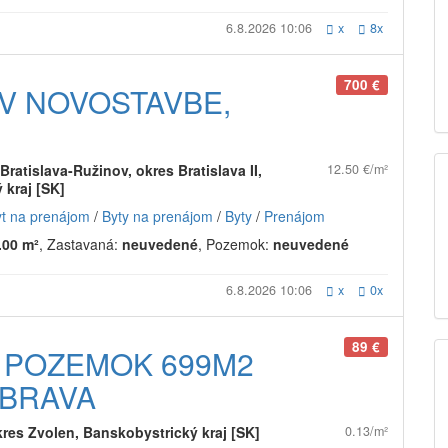
6.8.2026 10:06
x
8x
700 €
 V NOVOSTAVBE,
Bratislava-Ružinov, okres Bratislava II,
12.50 €/m²
 kraj [SK]
yt na prenájom
/
Byty na prenájom
/
Byty
/
Prenájom
.00 m²
, Zastavaná:
neuvedené
, Pozemok:
neuvedené
6.8.2026 10:06
x
0x
89 €
 POZEMOK 699M2
BRAVA
kres Zvolen, Banskobystrický kraj [SK]
0.13/m²