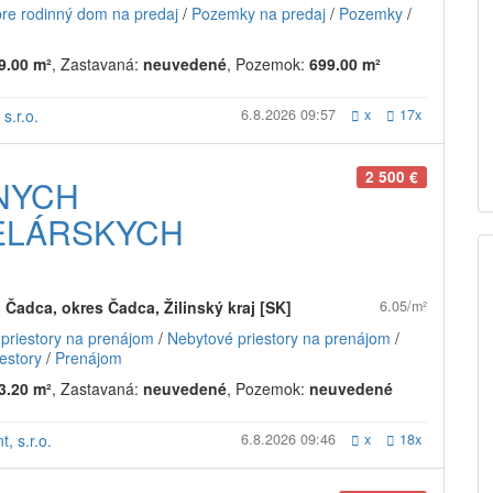
re rodinný dom na predaj
/
Pozemky na predaj
/
Pozemky
/
9.00 m²
, Zastavaná:
neuvedené
, Pozemok:
699.00 m²
s.r.o.
6.8.2026 09:57
x
17x
2 500 €
NYCH
ELÁRSKYCH
 Čadca, okres Čadca, Žilinský kraj [SK]
6.05/m²
priestory na prenájom
/
Nebytové priestory na prenájom
/
estory
/
Prenájom
3.20 m²
, Zastavaná:
neuvedené
, Pozemok:
neuvedené
t, s.r.o.
6.8.2026 09:46
x
18x