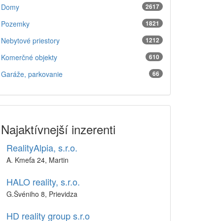
Domy
2617
Pozemky
1821
Nebytové priestory
1212
Komerčné objekty
610
Garáže, parkovanie
66
Najaktívnejší inzerenti
RealityAlpia, s.r.o.
A. Kmeťa 24, Martin
HALO reality, s.r.o.
G.Švéniho 8, Prievidza
HD reality group s.r.o