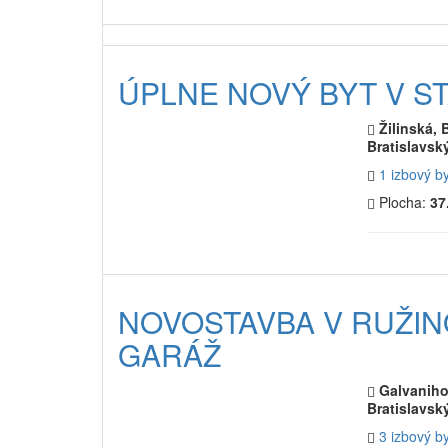
ÚPLNE NOVÝ BYT V S
Žilinská, 
Bratislavský
1 izbový b
Plocha:
37
NOVOSTAVBA V RUŽINOV
GARÁŽ
Galvaniho,
Bratislavský
3 izbový b