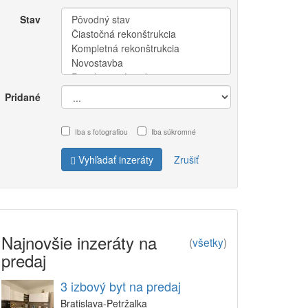
Stav
Pridané
Iba s fotografiou
Iba súkromné
Vyhľadať inzeráty
Zrušiť
Najnovšie inzeráty na
(
všetky
)
predaj
3 izbový byt na predaj
Bratislava-Petržalka