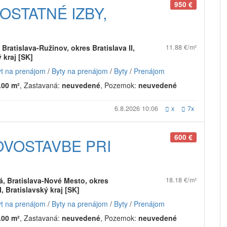
950 €
OSTATNÉ IZBY,
Bratislava-Ružinov, okres Bratislava II,
11.88 €/m²
 kraj [SK]
yt na prenájom
/
Byty na prenájom
/
Byty
/
Prenájom
.00 m²
, Zastavaná:
neuvedené
, Pozemok:
neuvedené
6.8.2026 10:06
x
7x
600 €
OVOSTAVBE PRI
, Bratislava-Nové Mesto, okres
18.18 €/m²
II, Bratislavský kraj [SK]
yt na prenájom
/
Byty na prenájom
/
Byty
/
Prenájom
.00 m²
, Zastavaná:
neuvedené
, Pozemok:
neuvedené