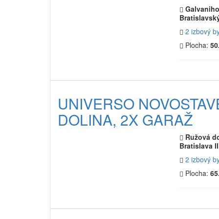
Galvaniho,
Bratislavský
2 izbový b
Plocha:
50
UNIVERSO NOVOSTAV
DOLINA, 2X GARAŽ
Ružová do
Bratislava I
2 izbový b
Plocha:
65