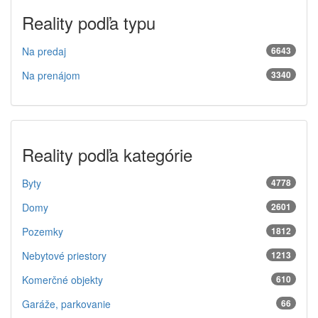
Reality podľa typu
Na predaj
6643
Na prenájom
3340
Reality podľa kategórie
Byty
4778
Domy
2601
Pozemky
1812
Nebytové priestory
1213
Komerčné objekty
610
Garáže, parkovanie
66