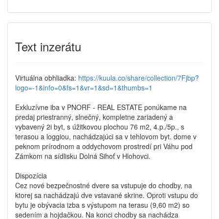
Text inzerátu
Virtuálna obhliadka:
https://kuula.co/share/collection/7Fjbp?
logo=-1&info=0&fs=1&vr=1&sd=1&thumbs=1
Exkluzívne iba v PNORF - REAL ESTATE ponúkame na
predaj priestranný, slnečný, kompletne zariadený a
vybavený 2i byt, s úžitkovou plochou 76 m2, 4.p./5p., s
terasou a loggiou, nachádzajúci sa v tehlovom byt. dome v
peknom prírodnom a oddychovom prostredí pri Váhu pod
Zámkom na sídlisku Dolná Sihoť v Hlohovci.
Dispozícia
Cez nové bezpečnostné dvere sa vstupuje do chodby, na
ktorej sa nachádzajú dve vstavané skrine. Oproti vstupu do
bytu je obývacia izba s výstupom na terasu (9,60 m2) so
sedením a hojdačkou. Na konci chodby sa nachádza