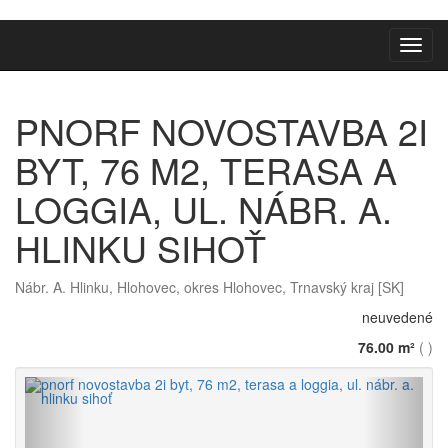
Toggl
navig
PNORF NOVOSTAVBA 2I
BYT, 76 M2, TERASA A
LOGGIA, UL. NÁBR. A.
HLINKU SIHOŤ
Nábr. A. Hlinku, Hlohovec, okres Hlohovec, Trnavský kraj [SK]
neuvedené
76.00 m²
( )
Späť
Vpred