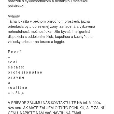
hrádzou s cyklochodníkom a neďalekou mestskou
poliklinikou.
Výhody
Tichá lokalita v peknom prírodnom prostredí, južná
orientácia bytu do zelenej zóny, zariadená a vybavená
nehnuteľnosť, možnosť okamžite bývať, inteligentná
dispozícia s oddelením izieb, kúpeľňou a kuchyňou a
vidiecky priestor na terase a loggie.
P n o r f
–
r e a l
e s t a t e:
p r o f e s i o n á l n e
p r á v n e
a
r e a l i t n é
s l u ž b y.
V PRÍPADE ZÁUJMU NÁS KONTAKTUJTE NA tel. č. 0904
825 980. AK MÁTE ZÁUJEM O TÚTO PONUKU, ALE ZA INÚ
CENU, NAPÍŠTE NÁM VÁŠ NÁVRH NA EMAIL