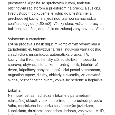
priestranná kúpeľňa so sprchovým kútom, toaletou,
rebrinovým radiátorom a priestorom na práčku a sušičku.
Pred vstupom do kúpeľne je vstup do priestrannej a
prechodovej kuchyne s jedálňou. Za ňou sa nachádza
spálňa s loggiou (4,50 m2). Všetky okná, vrátane terasy a
balkóna, sú južnej orientácie do zelenej zóny povodia Váhu.
Vybavenie a zariadenie
Byt sa predáva s nasledujúcim kompletným vybavením a
zariadením: el. teplovzdušná rúra, indukčná varná doska,
chladnička s mrazničkou, automatická práčka, TV,
kuchynská linka, jedálenský stôl so stoličkami, sedacia
súprava, obývacia stena, konferenčný stolík, interiérové
dvere, kúpeľňový nábytok, manželská posteľ s matracom,
originálne tapety, dlažby, obklady a svietidlá, 2x vstavaná
skriňa, bezpečnostné dvere, vonkajšie sedenie a hojdačka.
Lokalita
Nehnuteľnosť sa nachádza v lokalite s parametrami
rekreačnej oblasti, v peknom prírodnom prostredí povodia
Váhu, mestského lesoparku so zámockým jazierkom,
kúpaliskom, ihriskami, obchodom Jednota, zastávkou MHD,