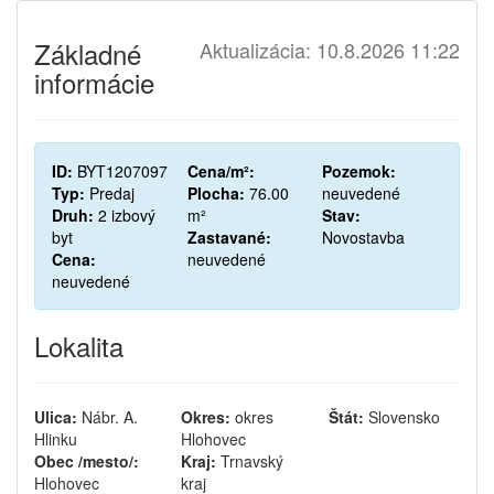
Základné
Aktualizácia: 10.8.2026 11:22
informácie
ID:
BYT1207097
Cena/m²:
Pozemok:
Typ:
Predaj
Plocha:
76.00
neuvedené
Druh:
2 izbový
m²
Stav:
byt
Zastavané:
Novostavba
Cena:
neuvedené
neuvedené
Lokalita
Ulica:
Nábr. A.
Okres:
okres
Štát:
Slovensko
Hlinku
Hlohovec
Obec /mesto/:
Kraj:
Trnavský
Hlohovec
kraj