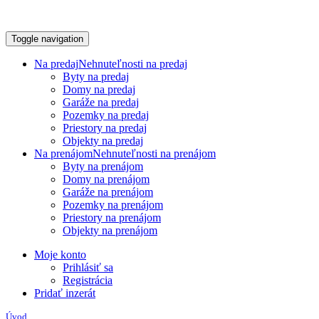
Toggle navigation
Na predaj
Nehnuteľnosti na predaj
Byty na predaj
Domy na predaj
Garáže na predaj
Pozemky na predaj
Priestory na predaj
Objekty na predaj
Na prenájom
Nehnuteľnosti na prenájom
Byty na prenájom
Domy na prenájom
Garáže na prenájom
Pozemky na prenájom
Priestory na prenájom
Objekty na prenájom
Moje konto
Prihlásiť sa
Registrácia
Pridať inzerát
Úvod