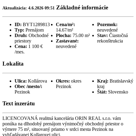
Základné informácie
Aktualizácia: 4.6.2026 09:51
ID:
BYT1289813
Cena/m²:
Pozemok:
Typ:
Prenájom
14.67/m²
neuvedené
Druh:
Obchodné
Plocha:
75.00 m²
Stav:
Čiastočná
priestory
Zastavané:
rekonštrukcia
Cena:
1 100 €
neuvedené
/mes.
Lokalita
Ulica:
Kollárova
Okres:
okres
Kraj:
Bratislavský
Obec /mesto/:
Pezinok
kraj
Pezinok
Štát:
Slovensko
Text inzerátu
LICENCOVANÁ realitná kancelária ORIN REAL s.r.o. vám
ponúka na dlhodobý prenájom výnimočný obchodný priestor o
výmere 75 m², situovaný priamo v srdci mesta Pezinok na
vyhľadávanej Kollarovej ulici.