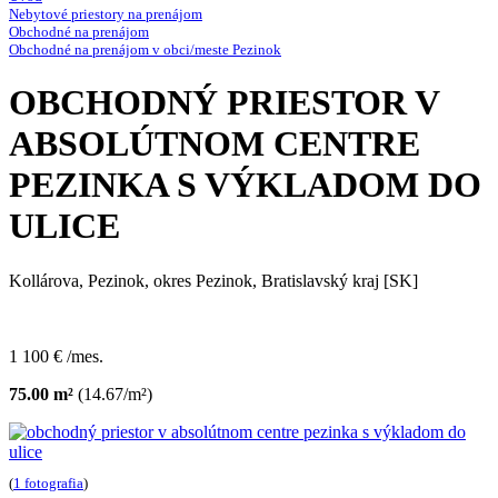
Nebytové priestory na prenájom
Obchodné na prenájom
Obchodné na prenájom v obci/meste Pezinok
OBCHODNÝ PRIESTOR V
ABSOLÚTNOM CENTRE
PEZINKA S VÝKLADOM DO
ULICE
Kollárova, Pezinok, okres Pezinok, Bratislavský kraj [SK]
1 100 € /mes.
75.00 m²
(14.67/m²)
(
1 fotografia
)