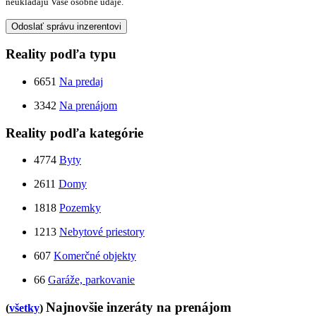
neukladajú Vaše osobné údaje.
Odoslať správu inzerentovi
Reality podľa typu
6651
Na predaj
3342
Na prenájom
Reality podľa kategórie
4774
Byty
2611
Domy
1818
Pozemky
1213
Nebytové priestory
607
Komerčné objekty
66
Garáže, parkovanie
Najnovšie inzeráty na prenájom
(
všetky
)