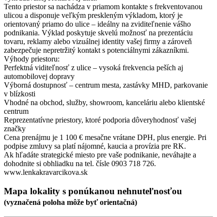
Tento priestor sa nachádza v priamom kontakte s frekventovanou
ulicou a disponuje veľkým preskleným výkladom, ktorý je
orientovaný priamo do ulice – ideálny na zviditeľnenie vášho
podnikania. Výklad poskytuje skvelú možnosť na prezentáciu
tovaru, reklamy alebo vizuálnej identity vašej firmy a zároveň
zabezpečuje nepretržitý kontakt s potenciálnymi zákazníkmi.
Výhody priestoru:
Perfektná viditeľnosť z ulice – vysoká frekvencia peších aj
automobilovej dopravy
Výborná dostupnosť – centrum mesta, zastávky MHD, parkovanie
v blízkosti
Vhodné na obchod, služby, showroom, kanceláriu alebo klientské
centrum
Reprezentatívne priestory, ktoré podporia dôveryhodnosť vašej
značky
Cena prenájmu je 1 100 € mesačne vrátane DPH, plus energie. Pri
podpise zmluvy sa platí nájomné, kaucia a provízia pre RK.
Ak hľadáte strategické miesto pre vaše podnikanie, neváhajte a
dohodnite si obhliadku na tel. čísle 0903 718 726.
www.lenkakravarcikova.sk
Mapa lokality
s ponúkanou nehnuteľnosťou
(
vyznačená poloha
môže byť orientačná)