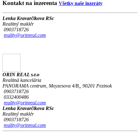
Kontakt na inzerenta
Všetky naše inzeráty
Lenka Kravarčikova RSc
Realitný maklér
0903718726
reality@orinreal.com
ORIN REAL s.r.o
Realitná kancelária
PANORAMA centrum, Moyzesova 4/B,, 90201 Pezinok
0903718726
0332400486
reality@orinreal.com
Lenka Kravarčikova RSc
Realitný maklér
0903718726
reality@orinreal.com