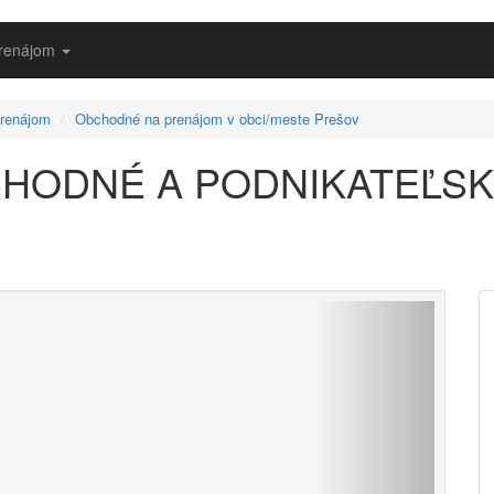
prenájom
renájom
Obchodné na prenájom v obci/meste Prešov
HODNÉ A PODNIKATEĽS
Vpred