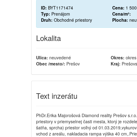
ID:
BYT1171474
Cena:
1 500
Typ:
Prenájom
Cena/m²:
Druh:
Obchodné priestory
Plocha:
neu
Lokalita
Ulica:
neuvedené
Okres:
okres
Obec /mesto/:
Prešov
Kraj:
Prešovs
Text inzerátu
PhDr.Erika Majorošová Diamond reality Prešov s.r
priestory v priemyselnej časti mesta, ktorý je rozde
šatňa, sprcha) priestor voľný od 01.03.2019,vykuro
vchod z areálu, nakladacia rampa výška 40 cm,.Pri