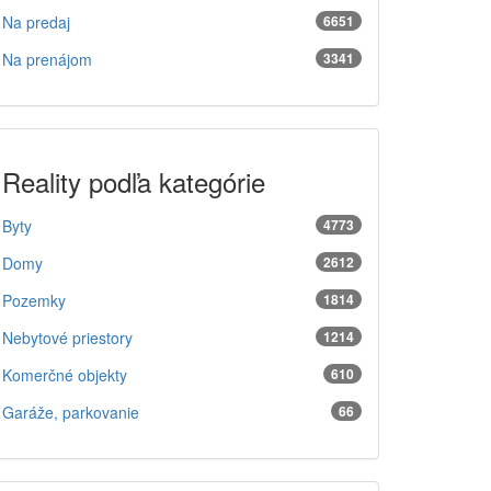
Na predaj
6651
Na prenájom
3341
Reality podľa kategórie
Byty
4773
Domy
2612
Pozemky
1814
Nebytové priestory
1214
Komerčné objekty
610
Garáže, parkovanie
66