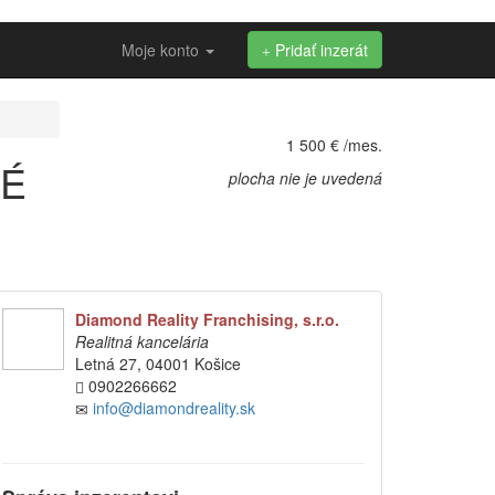
Moje konto
Pridať inzerát
1 500 € /mes.
KÉ
plocha nie je uvedená
Diamond Reality Franchising, s.r.o.
Realitná kancelária
Letná 27, 04001 Košice
0902266662
info@diamondreality.sk