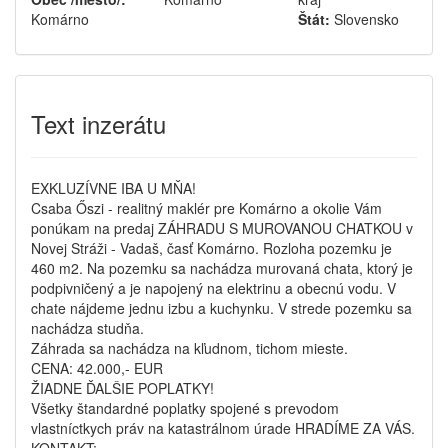
Komárno
Štát:
Slovensko
Text inzerátu
EXKLUZÍVNE IBA U MŇA!
Csaba Őszi - realitný maklér pre Komárno a okolie Vám
ponúkam na predaj ZÁHRADU S MUROVANOU CHATKOU v
Novej Stráži - Vadaš, časť Komárno. Rozloha pozemku je
460 m2. Na pozemku sa nachádza murovaná chata, ktorý je
podpivničený a je napojený na elektrinu a obecnú vodu. V
chate nájdeme jednu izbu a kuchynku. V strede pozemku sa
nachádza studňa.
Záhrada sa nachádza na kľudnom, tichom mieste.
CENA: 42.000,- EUR
ŽIADNE ĎALŠIE POPLATKY!
Všetky štandardné poplatky spojené s prevodom
vlastníctkych práv na katastrálnom úrade HRADÍME ZA VÁS.