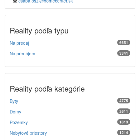
csaba.oszi@homecenter.sk
Reality podľa typu
Na predaj
6651
Na prenájom
3341
Reality podľa kategórie
Byty
4775
Domy
2611
Pozemky
1813
Nebytové priestory
1214