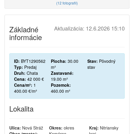
(
12 fotografií
)
Základné
Aktualizácia: 12.6.2026 15:10
informácie
ID:
BYT1290562
Plocha:
30.00
Stav:
Pôvodný
Typ:
Predaj
m²
stav
Druh:
Chata
Zastavané:
Cena:
42 000 €
19.00 m²
Cena/m²:
1
Pozemok:
400.00 €/m²
460.00 m²
Lokalita
Ulica:
Nová Stráž
Okres:
okres
Kraj:
Nitriansky
Obec /mesto/:
Komárno
kraj