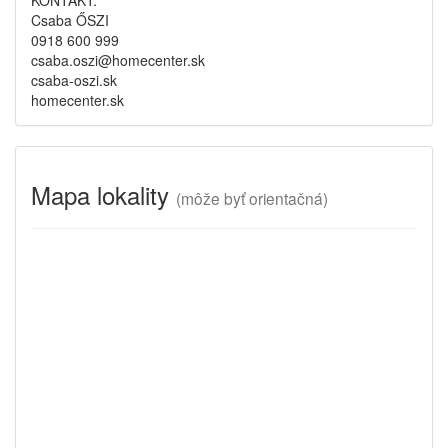
KONTAKT:
Csaba ŐSZI
0918 600 999
csaba.oszi@homecenter.sk
csaba-oszi.sk
homecenter.sk
Mapa lokality
(
môže byť orientačná)