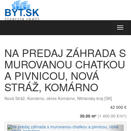
Toggl
navig
NA PREDAJ ZÁHRADA S
MUROVANOU CHATKOU
A PIVNICOU, NOVÁ
STRÁŽ, KOMÁRNO
Nová Stráž, Komárno, okres Komárno, Nitriansky kraj [SK]
42 000 €
30.00 m²
(1 400.00 €/m²)
Späť
Vpred