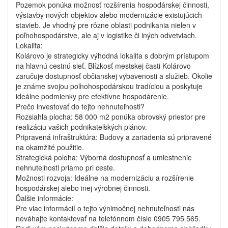
Pozemok ponúka možnosť rozšírenia hospodárskej činnosti,
výstavby nových objektov alebo modernizácie existujúcich
stavieb. Je vhodný pre rôzne oblasti podnikania nielen v
poľnohospodárstve, ale aj v logistike či iných odvetviach.
Lokalita:
Kolárovo je strategicky výhodná lokalita s dobrým prístupom
na hlavnú cestnú sieť. Blízkosť mestskej časti Kolárovo
zaručuje dostupnosť občianskej vybavenosti a služieb. Okolie
je známe svojou poľnohospodárskou tradíciou a poskytuje
ideálne podmienky pre efektívne hospodárenie.
Prečo investovať do tejto nehnuteľnosti?
Rozsiahla plocha: 58 000 m2 ponúka obrovský priestor pre
realizáciu vašich podnikateľských plánov.
Pripravená infraštruktúra: Budovy a zariadenia sú pripravené
na okamžité použitie.
Strategická poloha: Výborná dostupnosť a umiestnenie
nehnuteľnosti priamo pri ceste.
Možnosti rozvoja: Ideálne na modernizáciu a rozšírenie
hospodárskej alebo inej výrobnej činnosti.
Ďalšie informácie:
Pre viac informácií o tejto výnimočnej nehnuteľnosti nás
neváhajte kontaktovať na telefónnom čísle 0905 795 565.