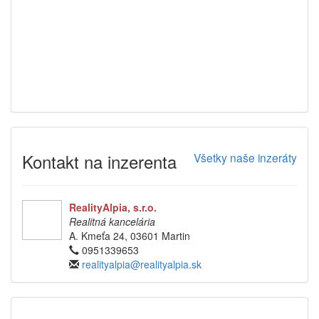
Kontakt na inzerenta
Všetky naše inzeráty
RealityAlpia, s.r.o.
Realitná kancelária
A. Kmeťa 24, 03601 Martin
0951339653
realityalpia@realityalpia.sk