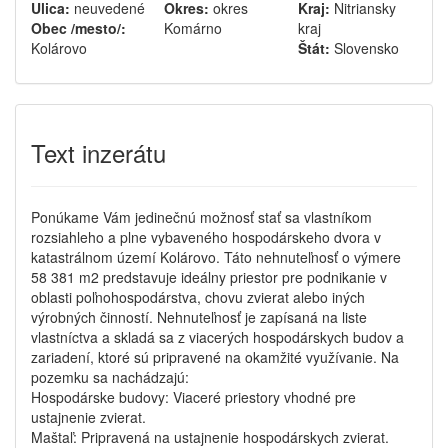
Ulica:
neuvedené
Okres:
okres
Kraj:
Nitriansky
Obec /mesto/:
Komárno
kraj
Kolárovo
Štát:
Slovensko
Text inzerátu
Ponúkame Vám jedinečnú možnosť stať sa vlastníkom
rozsiahleho a plne vybaveného hospodárskeho dvora v
katastrálnom území Kolárovo. Táto nehnuteľnosť o výmere
58 381 m2 predstavuje ideálny priestor pre podnikanie v
oblasti poľnohospodárstva, chovu zvierat alebo iných
výrobných činností. Nehnuteľnosť je zapísaná na liste
vlastníctva a skladá sa z viacerých hospodárskych budov a
zariadení, ktoré sú pripravené na okamžité využívanie. Na
pozemku sa nachádzajú:
Hospodárske budovy: Viaceré priestory vhodné pre
ustajnenie zvierat.
Maštaľ: Pripravená na ustajnenie hospodárskych zvierat.