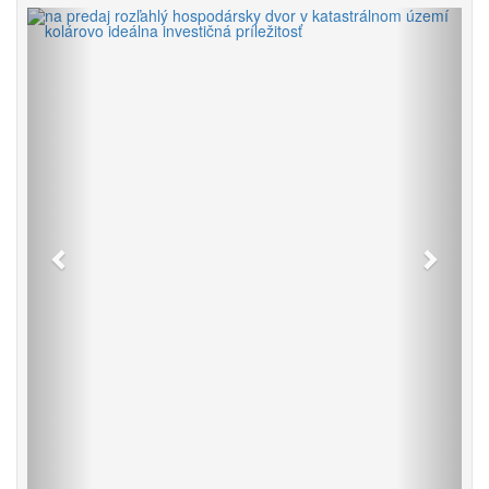
Späť
Vpred