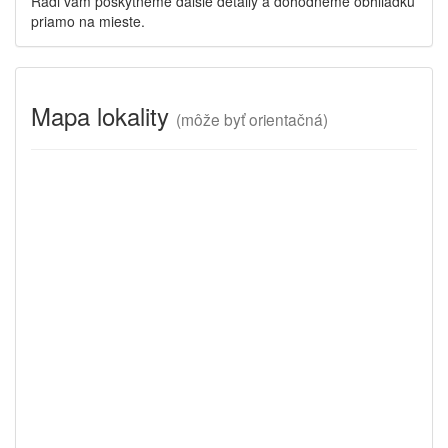
Radi vám poskytneme ďalšie detaily a dohodneme obhliadku
priamo na mieste.
Mapa lokality
(
môže byť orientačná)