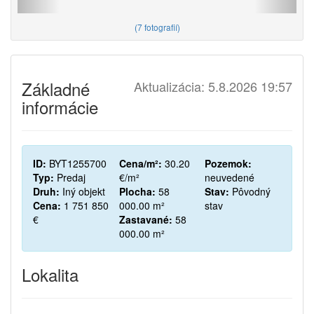
(
7 fotografií
)
Základné
Aktualizácia: 5.8.2026 19:57
informácie
ID:
BYT1255700
Cena/m²:
30.20
Pozemok:
Typ:
Predaj
€/m²
neuvedené
Druh:
Iný objekt
Plocha:
58
Stav:
Pôvodný
Cena:
1 751 850
000.00 m²
stav
€
Zastavané:
58
000.00 m²
Lokalita