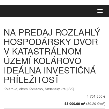
Toggl
navig
NA PREDAJ ROZĽAHLÝ
HOSPODÁRSKY DVOR
V KATASTRÁLNOM
ÚZEMÍ KOLÁROVO
IDEÁLNA INVESTIČNÁ
PRÍLEŽITOSŤ
Kolárovo, okres Komárno, Nitriansky kraj [SK]
1 751 850 €
58 000.00 m²
(30.20 €/m²)