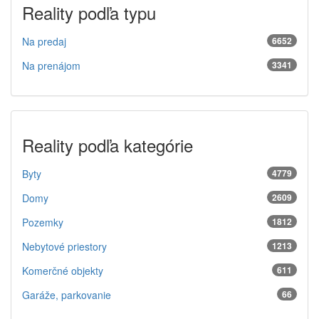
Reality podľa typu
Na predaj
6652
Na prenájom
3341
Reality podľa kategórie
Byty
4779
Domy
2609
Pozemky
1812
Nebytové priestory
1213
Komerčné objekty
611
Garáže, parkovanie
66