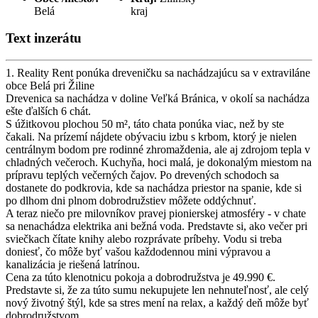
Belá
kraj
Text inzerátu
1. Reality Rent ponúka dreveničku sa nachádzajúcu sa v extraviláne
obce Belá pri Žiline
Drevenica sa nachádza v doline Veľká Bránica, v okolí sa nachádza
ešte ďalších 6 chát.
S úžitkovou plochou 50 m², táto chata ponúka viac, než by ste
čakali. Na prízemí nájdete obývaciu izbu s krbom, ktorý je nielen
centrálnym bodom pre rodinné zhromaždenia, ale aj zdrojom tepla v
chladných večeroch. Kuchyňa, hoci malá, je dokonalým miestom na
prípravu teplých večerných čajov. Po drevených schodoch sa
dostanete do podkrovia, kde sa nachádza priestor na spanie, kde si
po dlhom dni plnom dobrodružstiev môžete oddýchnuť.
A teraz niečo pre milovníkov pravej pionierskej atmosféry - v chate
sa nenachádza elektrika ani bežná voda. Predstavte si, ako večer pri
sviečkach čítate knihy alebo rozprávate príbehy. Vodu si treba
doniesť, čo môže byť vašou každodennou mini výpravou a
kanalizácia je riešená latrínou.
Cena za túto klenotnicu pokoja a dobrodružstva je 49.990 €.
Predstavte si, že za túto sumu nekupujete len nehnuteľnosť, ale celý
nový životný štýl, kde sa stres mení na relax, a každý deň môže byť
dobrodružstvom.