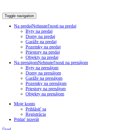
Toggle navigation
Na predaj
Nehnuteľnosti na predaj
Byty na predaj
Domy na predaj
Garáže na predaj
Pozemky na predaj
Priestory na predaj
Objekty na predaj
Na prenájom
Nehnuteľnosti na prenájom
Byty na prenájom
Domy na prenájom
Garáže na prenájom
Pozemky na prenájom
Priestory na prenájom
Objekty na prenájom
Moje konto
Prihlásiť sa
Registrácia
Pridať inzerát
Úvod