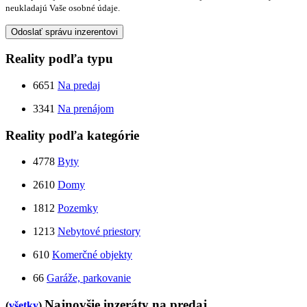
neukladajú Vaše osobné údaje.
Odoslať správu inzerentovi
Reality podľa typu
6651
Na predaj
3341
Na prenájom
Reality podľa kategórie
4778
Byty
2610
Domy
1812
Pozemky
1213
Nebytové priestory
610
Komerčné objekty
66
Garáže, parkovanie
Najnovšie inzeráty na predaj
(
všetky
)