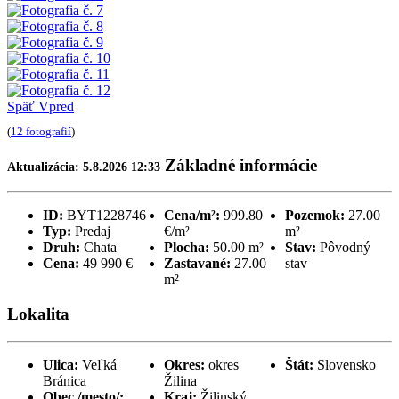
Späť
Vpred
(
12 fotografií
)
Základné informácie
Aktualizácia: 5.8.2026 12:33
ID:
BYT1228746
Cena/m²:
999.80
Pozemok:
27.00
Typ:
Predaj
€/m²
m²
Druh:
Chata
Plocha:
50.00 m²
Stav:
Pôvodný
Cena:
49 990 €
Zastavané:
27.00
stav
m²
Lokalita
Ulica:
Veľká
Okres:
okres
Štát:
Slovensko
Bránica
Žilina
Obec /mesto/:
Kraj:
Žilinský