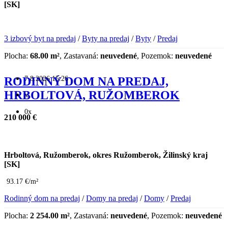
[SK]
3 izbový byt na predaj
/
Byty na predaj
/
Byty
/
Predaj
Plocha:
68.00 m²
, Zastavaná:
neuvedené
, Pozemok:
neuvedené
7.8.2026 15:26
RODINNÝ DOM NA PREDAJ,
HRBOLTOVÁ, RUŽOMBEROK
x
0x
210 000 €
Hrboltová, Ružomberok, okres Ružomberok, Žilinský kraj
[SK]
93.17 €/m²
Rodinný dom na predaj
/
Domy na predaj
/
Domy
/
Predaj
Plocha:
2 254.00 m²
, Zastavaná:
neuvedené
, Pozemok:
neuvedené