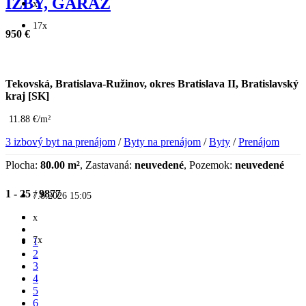
IZBY, GARAŽ
x
17x
950 €
Tekovská, Bratislava-Ružinov, okres Bratislava II, Bratislavský
kraj [SK]
11.88 €/m²
3 izbový byt na prenájom
/
Byty na prenájom
/
Byty
/
Prenájom
Plocha:
80.00 m²
, Zastavaná:
neuvedené
, Pozemok:
neuvedené
1 - 25
/
9877
7.8.2026 15:05
x
7x
1
2
3
4
5
6