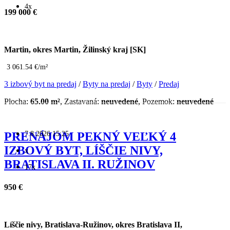
4x
199 000 €
Martin, okres Martin, Žilinský kraj [SK]
3 061.54 €/m²
3 izbový byt na predaj
/
Byty na predaj
/
Byty
/
Predaj
Plocha:
65.00 m²
, Zastavaná:
neuvedené
, Pozemok:
neuvedené
7.8.2026 15:25
PRENÁJOM PEKNÝ VEĽKÝ 4
IZBOVÝ BYT, LÍŠČIE NIVY,
x
BRATISLAVA II. RUŽINOV
17x
950 €
Líščie nivy, Bratislava-Ružinov, okres Bratislava II,