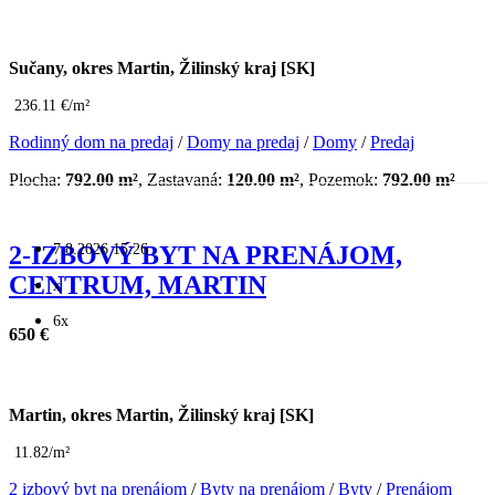
Sučany, okres Martin, Žilinský kraj [SK]
236.11 €/m²
Rodinný dom na predaj
/
Domy na predaj
/
Domy
/
Predaj
Plocha:
792.00 m²
, Zastavaná:
120.00 m²
, Pozemok:
792.00 m²
7.8.2026 15:26
2-IZBOVÝ BYT NA PRENÁJOM,
CENTRUM, MARTIN
x
6x
650 €
Martin, okres Martin, Žilinský kraj [SK]
11.82/m²
2 izbový byt na prenájom
/
Byty na prenájom
/
Byty
/
Prenájom