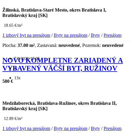
Žilinská, Bratislava-Staré Mesto, okres Bratislava I,
Bratislavský kraj [SK]
18.65 €/m²
1 izbový byt na prenájom
/
Byty na prenájom
/
Byty
/
Prenájom
Plocha:
37.00 m²
, Zastavaná:
neuvedené
, Pozemok:
neuvedené
7.8.2026 15:05
NOVO KOMPLETNE ZARIADENÝ A
VYBAVENÝ VÄČŠÍ BYT, RUŽINOV
x
13x
580 €
Medzilaborecká, Bratislava-Ružinov, okres Bratislava II,
Bratislavský kraj [SK]
12.89 €/m²
1 izbový byt na prenájom
/
Byty na prenájom
/
Byty
/
Prenájom