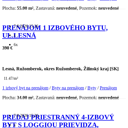
Plocha:
55.00 m²
, Zastavaná:
neuvedené
, Pozemok:
neuvedené
7.8.2026 15:26
PRENÁJOM 1 IZBOVÉHO BYTU,
UL.LESNÁ
x
6x
390 €
Lesná, Ružomberok, okres Ružomberok, Žilinský kraj [SK]
11.47/m²
1 izbový byt na prenájom
/
Byty na prenájom
/
Byty
/
Prenájom
Plocha:
34.00 m²
, Zastavaná:
neuvedené
, Pozemok:
neuvedené
7.8.2026 15:26
PREDAJ PRIESTRANNÝ 4-IZBOVÝ
BYT S LOGGIOU PRIEVIDZA,
x