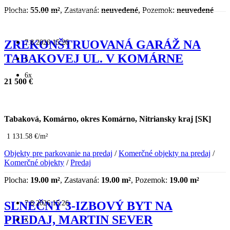
Plocha:
55.00 m²
, Zastavaná:
neuvedené
, Pozemok:
neuvedené
7.8.2026 15:26
ZREKONŠTRUOVANÁ GARÁŽ NA
TABAKOVEJ UL. V KOMÁRNE
x
6x
21 500 €
Tabaková, Komárno, okres Komárno, Nitriansky kraj [SK]
1 131.58 €/m²
Objekty pre parkovanie na predaj
/
Komerčné objekty na predaj
/
Komerčné objekty
/
Predaj
Plocha:
19.00 m²
, Zastavaná:
19.00 m²
, Pozemok:
19.00 m²
7.8.2026 15:26
SLNEČNÝ 3-IZBOVÝ BYT NA
PREDAJ, MARTIN SEVER
x