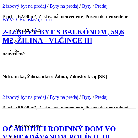
2 izbový byt na predaj
/
Byty na predaj
/
Byty
/
Predaj
Plocha:
62.00 m²
, Zastavaná:
neuvedené
, Pozemok:
neuvedené
BYVO. Bratislava, s. r. o.
7.8.2026 15:39
2-IZBOVÝ BYT S BALKÓNOM, 59,6
M2, ŽILINA - VLČINCE III
x
6x
neuvedené
Nitrianska, Žilina, okres Žilina, Žilinský kraj [SK]
2 izbový byt na predaj
/
Byty na predaj
/
Byty
/
Predaj
Plocha:
59.00 m²
, Zastavaná:
neuvedené
, Pozemok:
neuvedené
7.8.2026 15:26
OČARUJÚCI RODINNÝ DOM VO
VYHĽADÁVANOM POLÍKU, UL.
x