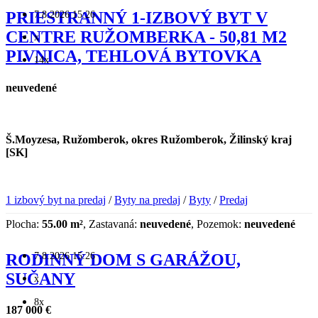
7.8.2026 15:26
PRIESTRANNÝ 1-IZBOVÝ BYT V
CENTRE RUŽOMBERKA - 50,81 M2
x
PIVNICA, TEHLOVÁ BYTOVKA
14x
neuvedené
Š.Moyzesa, Ružomberok, okres Ružomberok, Žilinský kraj
[SK]
1 izbový byt na predaj
/
Byty na predaj
/
Byty
/
Predaj
Plocha:
55.00 m²
, Zastavaná:
neuvedené
, Pozemok:
neuvedené
7.8.2026 15:26
RODINNÝ DOM S GARÁŽOU,
SUČANY
x
8x
187 000 €