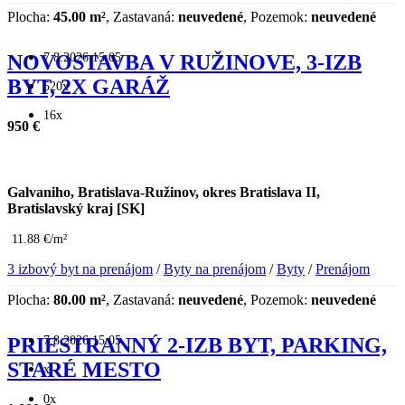
Plocha:
45.00 m²
, Zastavaná:
neuvedené
, Pozemok:
neuvedené
7.8.2026 15:05
NOVOSTAVBA V RUŽINOVE, 3-IZB
BYT, 2X GARÁŽ
520x
16x
950 €
Galvaniho, Bratislava-Ružinov, okres Bratislava II,
Bratislavský kraj [SK]
11.88 €/m²
3 izbový byt na prenájom
/
Byty na prenájom
/
Byty
/
Prenájom
Plocha:
80.00 m²
, Zastavaná:
neuvedené
, Pozemok:
neuvedené
7.8.2026 15:05
PRIESTRANNÝ 2-IZB BYT, PARKING,
STARÉ MESTO
x
0x