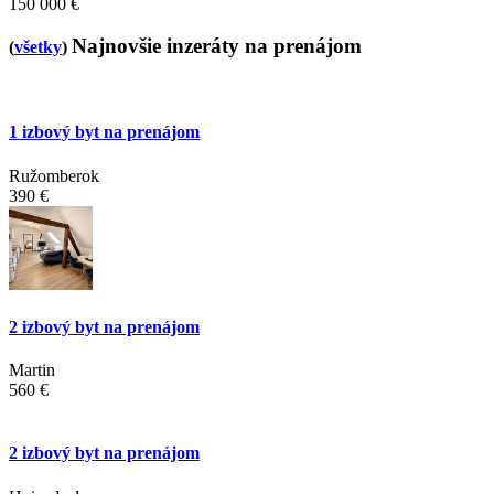
150 000 €
Najnovšie inzeráty na prenájom
(
všetky
)
1 izbový byt na prenájom
Ružomberok
390 €
2 izbový byt na prenájom
Martin
560 €
2 izbový byt na prenájom