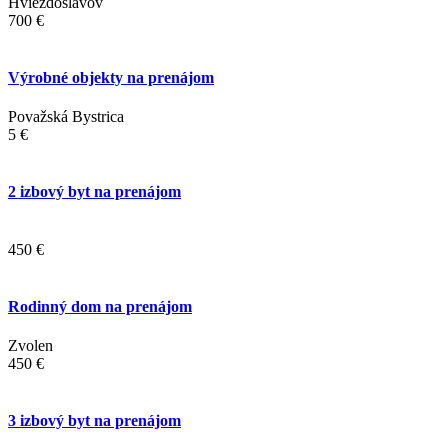
Hviezdoslavov
700 €
Výrobné objekty na prenájom
Považská Bystrica
5 €
2 izbový byt na prenájom
450 €
Rodinný dom na prenájom
Zvolen
450 €
3 izbový byt na prenájom