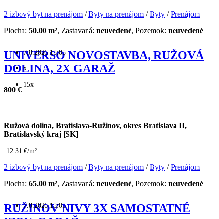
2 izbový byt na prenájom
/
Byty na prenájom
/
Byty
/
Prenájom
Plocha:
50.00 m²
, Zastavaná:
neuvedené
, Pozemok:
neuvedené
7.8.2026 15:05
UNIVERSO NOVOSTAVBA, RUŽOVÁ
DOLINA, 2X GARAŽ
x
15x
800 €
Ružová dolina, Bratislava-Ružinov, okres Bratislava II,
Bratislavský kraj [SK]
12.31 €/m²
2 izbový byt na prenájom
/
Byty na prenájom
/
Byty
/
Prenájom
Plocha:
65.00 m²
, Zastavaná:
neuvedené
, Pozemok:
neuvedené
7.8.2026 15:05
RUŽINOV NIVY 3X SAMOSTATNÉ