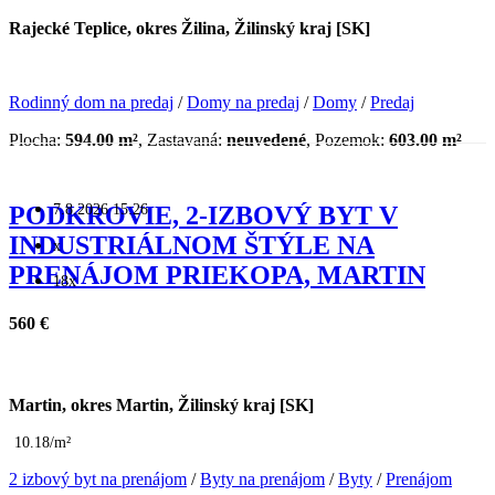
Rajecké Teplice, okres Žilina, Žilinský kraj [SK]
Rodinný dom na predaj
/
Domy na predaj
/
Domy
/
Predaj
Plocha:
594.00 m²
, Zastavaná:
neuvedené
, Pozemok:
603.00 m²
7.8.2026 15:26
PODKROVIE, 2-IZBOVÝ BYT V
INDUSTRIÁLNOM ŠTÝLE NA
x
PRENÁJOM PRIEKOPA, MARTIN
18x
560 €
Martin, okres Martin, Žilinský kraj [SK]
10.18/m²
2 izbový byt na prenájom
/
Byty na prenájom
/
Byty
/
Prenájom