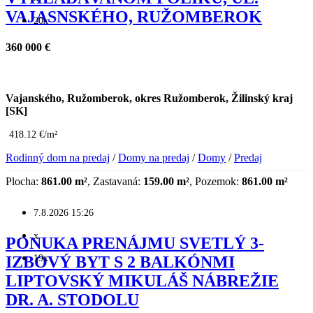
VAJASNSKÉHO, RUŽOMBEROK
20x
360 000 €
Vajanského, Ružomberok, okres Ružomberok, Žilinský kraj
[SK]
418.12 €/m²
Rodinný dom na predaj
/
Domy na predaj
/
Domy
/
Predaj
Plocha:
861.00 m²
, Zastavaná:
159.00 m²
, Pozemok:
861.00 m²
7.8.2026 15:26
x
PONUKA PRENÁJMU SVETLÝ 3-
19x
IZBOVÝ BYT S 2 BALKÓNMI
LIPTOVSKÝ MIKULÁŠ NÁBREŽIE
DR. A. STODOLU