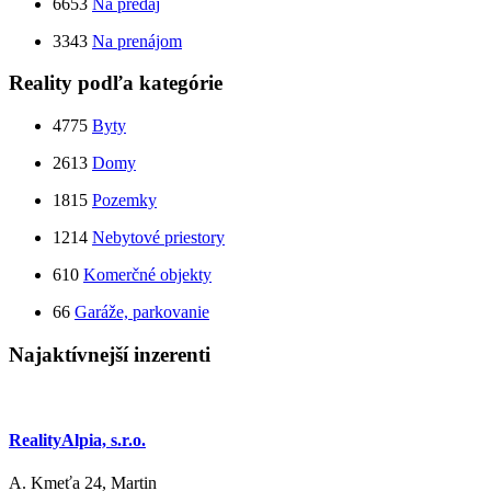
6653
Na predaj
3343
Na prenájom
Reality podľa kategórie
4775
Byty
2613
Domy
1815
Pozemky
1214
Nebytové priestory
610
Komerčné objekty
66
Garáže, parkovanie
Najaktívnejší inzerenti
RealityAlpia, s.r.o.
A. Kmeťa 24, Martin