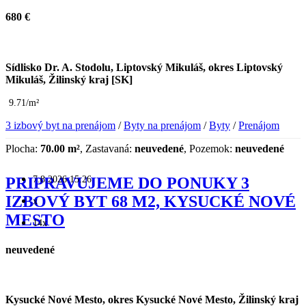
680 €
Sídlisko Dr. A. Stodolu, Liptovský Mikuláš, okres Liptovský
Mikuláš, Žilinský kraj [SK]
9.71/m²
3 izbový byt na prenájom
/
Byty na prenájom
/
Byty
/
Prenájom
Plocha:
70.00 m²
, Zastavaná:
neuvedené
, Pozemok:
neuvedené
7.8.2026 15:26
PRIPRAVUJEME DO PONUKY 3
IZBOVÝ BYT 68 M2, KYSUCKÉ NOVÉ
x
MESTO
14x
neuvedené
Kysucké Nové Mesto, okres Kysucké Nové Mesto, Žilinský kraj