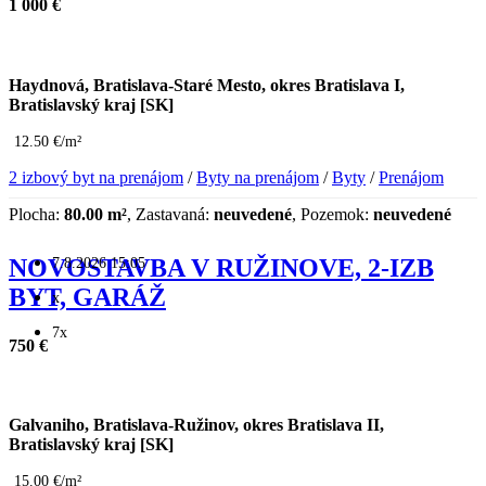
1 000 €
Haydnová, Bratislava-Staré Mesto, okres Bratislava I,
Bratislavský kraj [SK]
12.50 €/m²
2 izbový byt na prenájom
/
Byty na prenájom
/
Byty
/
Prenájom
Plocha:
80.00 m²
, Zastavaná:
neuvedené
, Pozemok:
neuvedené
7.8.2026 15:05
NOVOSTAVBA V RUŽINOVE, 2-IZB
BYT, GARÁŽ
x
7x
750 €
Galvaniho, Bratislava-Ružinov, okres Bratislava II,
Bratislavský kraj [SK]
15.00 €/m²