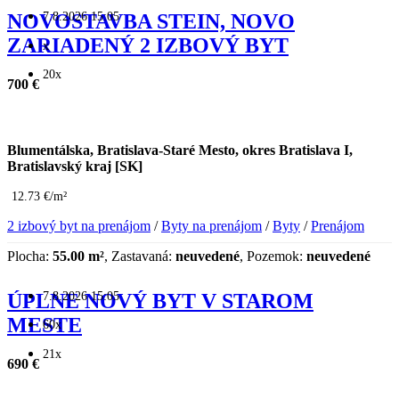
7.8.2026 15:05
NOVOSTAVBA STEIN, NOVO
ZARIADENÝ 2 IZBOVÝ BYT
x
20x
700 €
Blumentálska, Bratislava-Staré Mesto, okres Bratislava I,
Bratislavský kraj [SK]
12.73 €/m²
2 izbový byt na prenájom
/
Byty na prenájom
/
Byty
/
Prenájom
Plocha:
55.00 m²
, Zastavaná:
neuvedené
, Pozemok:
neuvedené
7.8.2026 15:05
ÚPLNE NOVÝ BYT V STAROM
MESTE
60x
21x
690 €