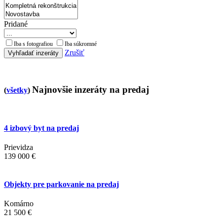
Pridané
Iba s fotografiou
Iba súkromné
Zrušiť
Vyhľadať inzeráty
Najnovšie inzeráty na predaj
(
všetky
)
4 izbový byt na predaj
Prievidza
139 000 €
Objekty pre parkovanie na predaj
Komárno
21 500 €