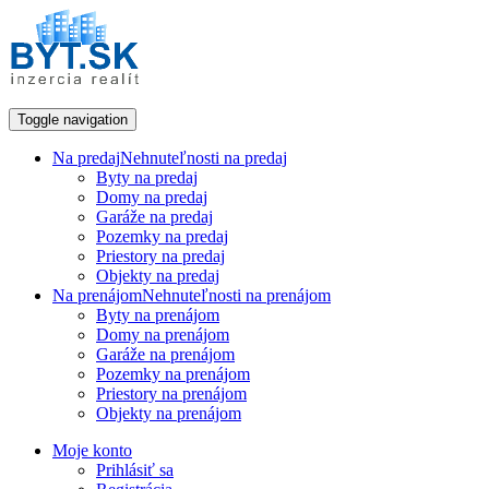
Toggle navigation
Na predaj
Nehnuteľnosti na predaj
Byty na predaj
Domy na predaj
Garáže na predaj
Pozemky na predaj
Priestory na predaj
Objekty na predaj
Na prenájom
Nehnuteľnosti na prenájom
Byty na prenájom
Domy na prenájom
Garáže na prenájom
Pozemky na prenájom
Priestory na prenájom
Objekty na prenájom
Moje konto
Prihlásiť sa