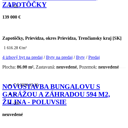
ZAPOTÔČKY
6x
139 000 €
Zapotôčky, Prievidza, okres Prievidza, Trenčiansky kraj [SK]
1 616.28 €/m²
4 izbový byt na predaj
/
Byty na predaj
/
Byty
/
Predaj
Plocha:
86.00 m²
, Zastavaná:
neuvedené
, Pozemok:
neuvedené
7.8.2026 15:26
NOVOSTAVBA BUNGALOVU S
GARÁŽOU A ZÁHRADOU 594 M2,
x
ŽILINA - POLUVSIE
20x
neuvedené