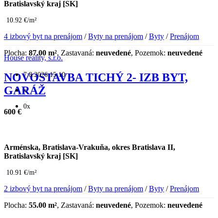
Bratislavský kraj [SK]
10.92 €/m²
4 izbový byt na prenájom
/
Byty na prenájom
/
Byty
/
Prenájom
Plocha:
87.00 m²
, Zastavaná:
neuvedené
, Pozemok:
neuvedené
House reality, s.r.o.
7.8.2026 15:10
NOVOSTAVBA TICHÝ 2- IZB BYT,
GARÁŽ
x
0x
600 €
Arménska, Bratislava-Vrakuňa, okres Bratislava II,
Bratislavský kraj [SK]
10.91 €/m²
2 izbový byt na prenájom
/
Byty na prenájom
/
Byty
/
Prenájom
Plocha:
55.00 m²
, Zastavaná:
neuvedené
, Pozemok:
neuvedené