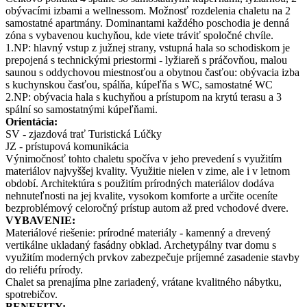
obývacími izbami a wellnessom. Možnosť rozdelenia chaletu na 2
samostatné apartmány. Dominantami každého poschodia je denná
zóna s vybavenou kuchyňou, kde viete tráviť spoločné chvíle.
1.NP: hlavný vstup z južnej strany, vstupná hala so schodiskom je
prepojená s technickými priestormi - lyžiareň s práčovňou, malou
saunou s oddychovou miestnosťou a obytnou časťou: obývacia izba
s kuchynskou časťou, spálňa, kúpeľňa s WC, samostatné WC
2.NP: obývacia hala s kuchyňou a prístupom na krytú terasu a 3
spální so samostatnými kúpeľňami.
Orientácia:
SV - zjazdová trať Turistická Lúčky
JZ - prístupová komunikácia
Výnimočnosť tohto chaletu spočíva v jeho prevedení s využitím
materiálov najvyššej kvality. Využitie nielen v zime, ale i v letnom
období. Architektúra s použitím prírodných materiálov dodáva
nehnuteľnosti na jej kvalite, vysokom komforte a určite oceníte
bezproblémový celoročný prístup autom až pred vchodové dvere.
VYBAVENIE:
Materiálové riešenie: prírodné materiály - kamenný a drevený
vertikálne ukladaný fasádny obklad. Archetypálny tvar domu s
využitím moderných prvkov zabezpečuje príjemné zasadenie stavby
do reliéfu prírody.
Chalet sa prenajíma plne zariadený, vrátane kvalitného nábytku,
spotrebičov.
BENEFITY: