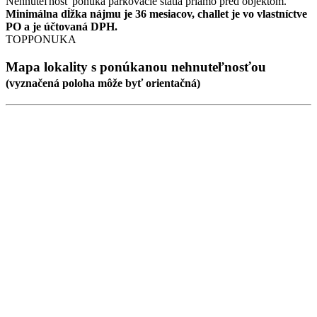
Nehnuteľnosť ponúka parkovacie státia priamo pred objektom.
Minimálna dĺžka nájmu je 36 mesiacov, challet je vo vlastníctve
PO a je účtovaná DPH.
TOPPONUKA
Mapa lokality
s ponúkanou nehnuteľnosťou
(
vyznačená poloha
môže byť orientačná)