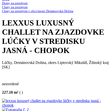
Domy na prenájom
Chaty na prenájom
Chaty na prenájom v obci/meste Demänovská Dolina
LEXXUS LUXUSNÝ
CHALLET NA ZJAZDOVKE
LÚČKY V STREDISKU
JASNÁ - CHOPOK
Lúčky, Demänovská Dolina, okres Liptovský Mikuláš, Žilinský kraj
[SK]
neuvedené
227.10 m²
( )