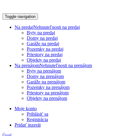
Toggle navigation
Na predaj
Nehnuteľnosti na predaj
Byty na predaj
Domy na predaj
Garáže na predaj
Pozemky na predaj
Priestory na predaj
Objekty na predaj
Na prenájom
Nehnuteľnosti na prenájom
Byty na prenájom
Domy na prenájom
Garáže na prenájom
Pozemky na prenájom
Priestory na prenájom
Objekty na prenájom
Moje konto
Prihlásiť sa
Registrácia
Pridať inzerát
Úvod