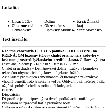
Lokalita
Ulica:
Lúčky
Dolina
Kraj:
Žilinský
Obec /mesto/:
Okres:
okres
kraj
Demänovská
Liptovský Mikuláš
Štát:
Slovensko
Text inzerátu
Realitná kancelária LEXXUS ponúka EXKLUZÍVNE na
PRENÁJOM luxusný štýlový chalet priamo na zjazdovke v
krásnom prostredí lyžiarskeho strediska Jasná.
Celková výmera
zastavanej plochy je 214,52 m2 + terasa 12,58 m2.
Chalet sa nachádza v Demänovskej doline - Lúčky v komplexe
rekreačno-ubytovacích objektov a objektov služieb.
Ak hľadáte pre svojich zamestnancov či firemných zákazníkov
vhodný benefit. Toto je správna voľba. Oddýchnu si, načerpajú silu,
užijú si spoločné chvíle s rodinou či kolegami.
POPIS
Dispozícia:
Dispozične je koncipovaný na dvoch podlažiach s unikátnym
výhľadom na zjazdovú trať a prekrásne hory.
Celkovo ponúka 4 spálne so samostatnými kúpeľňami, lyžiarňou, 2