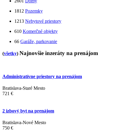
2601
Domy
1812
Pozemky
1213
Nebytové priestory
610
Komerčné objekty
66
Garáže, parkovanie
Najnovšie inzeráty na prenájom
(
všetky
)
Administratívne priestory na prenájom
Bratislava-Staré Mesto
721 €
2 izbový byt na prenájom
Bratislava-Nové Mesto
750 €