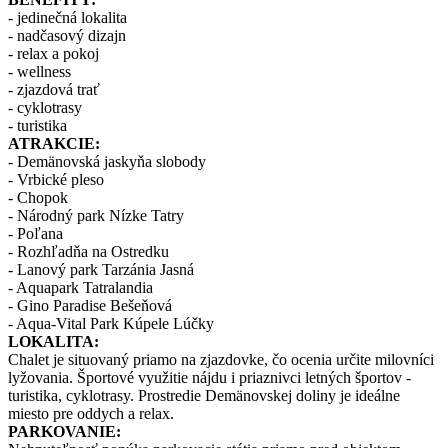
- jedinečná lokalita
- nadčasový dizajn
- relax a pokoj
- wellness
- zjazdová trať
- cyklotrasy
- turistika
ATRAKCIE:
- Demänovská jaskyňa slobody
- Vrbické pleso
- Chopok
- Národný park Nízke Tatry
- Poľana
- Rozhľadňa na Ostredku
- Lanový park Tarzánia Jasná
- Aquapark Tatralandia
- Gino Paradise Bešeňová
- Aqua-Vital Park Kúpele Lúčky
LOKALITA:
Chalet je situovaný priamo na zjazdovke, čo ocenia určite milovníci
lyžovania. Športové využitie nájdu i priaznivci letných športov -
turistika, cyklotrasy. Prostredie Demänovskej doliny je ideálne
miesto pre oddych a relax.
PARKOVANIE: