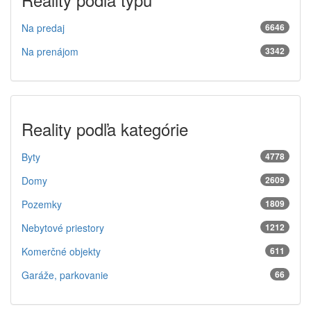
Na predaj
6646
Na prenájom
3342
Reality podľa kategórie
Byty
4778
Domy
2609
Pozemky
1809
Nebytové priestory
1212
Komerčné objekty
611
Garáže, parkovanie
66