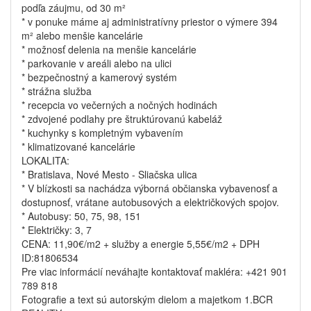
podľa záujmu, od 30 m²
* v ponuke máme aj administratívny priestor o výmere 394
m² alebo menšie kancelárie
* možnosť delenia na menšie kancelárie
* parkovanie v areáli alebo na ulici
* bezpečnostný a kamerový systém
* strážna služba
* recepcia vo večerných a nočných hodinách
* zdvojené podlahy pre štruktúrovanú kabeláž
* kuchynky s kompletným vybavením
* klimatizované kancelárie
LOKALITA:
* Bratislava, Nové Mesto - Sliačska ulica
* V blízkosti sa nachádza výborná občianska vybavenosť a
dostupnosť, vrátane autobusových a električkových spojov.
* Autobusy: 50, 75, 98, 151
* Električky: 3, 7
CENA: 11,90€/m2 + služby a energie 5,55€/m2 + DPH
ID:81806534
Pre viac informácií neváhajte kontaktovať makléra: +421 901
789 818
Fotografie a text sú autorským dielom a majetkom 1.BCR