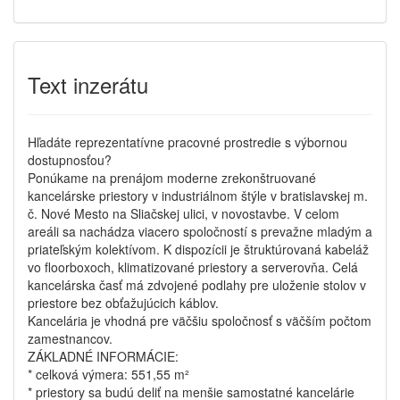
Text inzerátu
Hľadáte reprezentatívne pracovné prostredie s výbornou
dostupnosťou?
Ponúkame na prenájom moderne zrekonštruované
kancelárske priestory v industriálnom štýle v bratislavskej m.
č. Nové Mesto na Sliačskej ulici, v novostavbe. V celom
areáli sa nachádza viacero spoločností s prevažne mladým a
priateľským kolektívom. K dispozícii je štruktúrovaná kabeláž
vo floorboxoch, klimatizované priestory a serverovňa. Celá
kancelárska časť má zdvojené podlahy pre uloženie stolov v
priestore bez obťažujúcich káblov.
Kancelária je vhodná pre väčšiu spoločnosť s väčším počtom
zamestnancov.
ZÁKLADNÉ INFORMÁCIE:
* celková výmera: 551,55 m²
* priestory sa budú deliť na menšie samostatné kancelárie