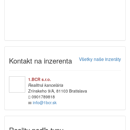
Kontakt na inzerenta
Všetky naše inzeráty
1.BCR s.r.o.
Realitná kancelária
Zrínskeho 9/A, 81103 Bratislava
0901789818
info@1bcr.sk
Reality podľa typu