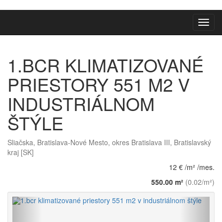
Toggl
navig
1.BCR KLIMATIZOVANÉ
PRIESTORY 551 M2 V
INDUSTRIÁLNOM
ŠTÝLE
Sliačska, Bratislava-Nové Mesto, okres Bratislava III, Bratislavský
kraj [SK]
12 € /m² /mes.
550.00 m²
(0.02/m²)
Späť
Vpred