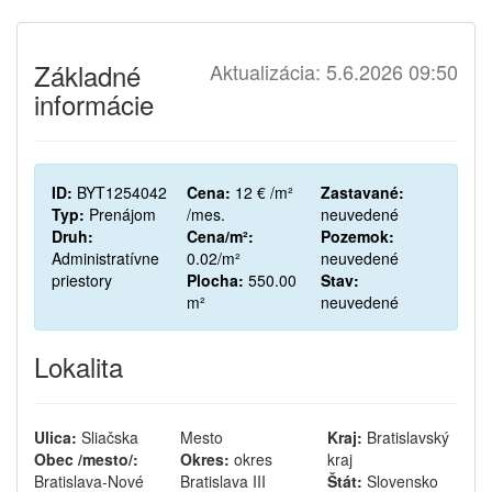
Základné
Aktualizácia: 5.6.2026 09:50
informácie
ID:
BYT1254042
Cena:
12 € /m²
Zastavané:
Typ:
Prenájom
/mes.
neuvedené
Druh:
Cena/m²:
Pozemok:
Administratívne
0.02/m²
neuvedené
priestory
Plocha:
550.00
Stav:
m²
neuvedené
Lokalita
Ulica:
Sliačska
Mesto
Kraj:
Bratislavský
Obec /mesto/:
Okres:
okres
kraj
Bratislava-Nové
Bratislava III
Štát:
Slovensko