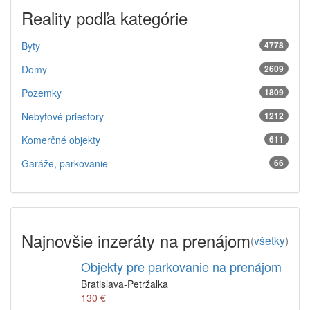
Reality podľa kategórie
Byty
4778
Domy
2609
Pozemky
1809
Nebytové priestory
1212
Komerčné objekty
611
Garáže, parkovanie
66
Najnovšie inzeráty na prenájom
(
všetky
)
Objekty pre parkovanie na prenájom
Bratislava-Petržalka
130 €