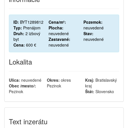
ID:
BYT1289812
Cena/m²:
Pozemok:
Typ:
Prenájom
Plocha:
neuvedené
Druh:
2 izbový
neuvedené
Stav:
byt
Zastavané:
neuvedené
Cena:
600 €
neuvedené
Lokalita
Ulica:
neuvedené
Okres:
okres
Kraj:
Bratislavský
Obec /mesto/:
Pezinok
kraj
Pezinok
Štát:
Slovensko
Text inzerátu