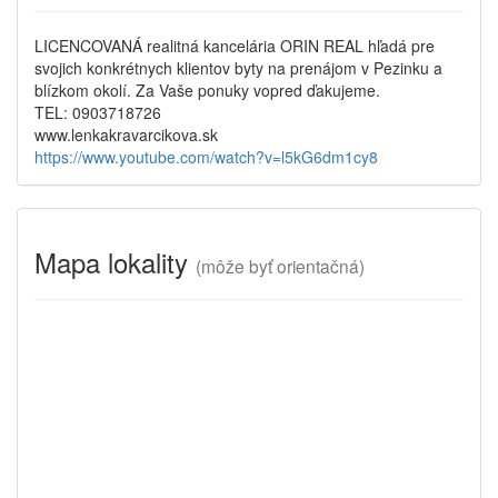
LICENCOVANÁ realitná kancelária ORIN REAL hľadá pre
svojich konkrétnych klientov byty na prenájom v Pezinku a
blízkom okolí. Za Vaše ponuky vopred ďakujeme.
TEL: 0903718726
www.lenkakravarcikova.sk
https://www.youtube.com/watch?v=l5kG6dm1cy8
Mapa lokality
(
môže byť orientačná)