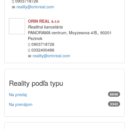
0903718726
reality@orinreal.com
ORIN REAL s.r.o
Realitná kancelária
PANORAMA centrum, Moyzesova 4/B,, 90201
Pezinok
0903718726
0332400486
reality@orinreal.com
Reality podľa typu
Na predaj
6646
Na prenájom
3342