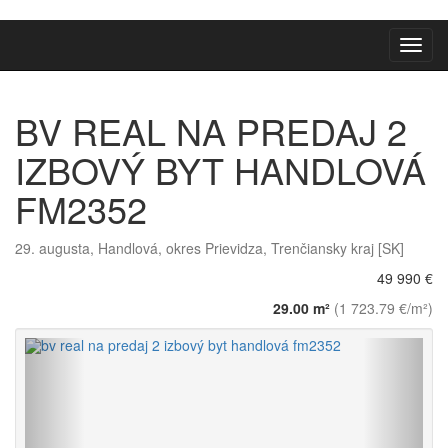
Toggl
navig
BV REAL NA PREDAJ 2
IZBOVÝ BYT HANDLOVÁ
FM2352
29. augusta, Handlová, okres Prievidza, Trenčiansky kraj [SK]
49 990 €
29.00 m²
(1 723.79 €/m²)
Späť
Vpred