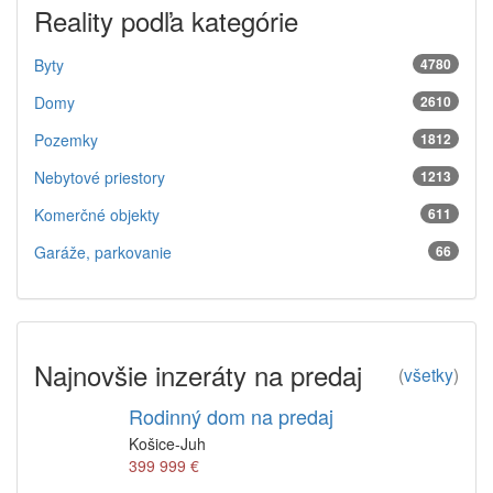
Reality podľa kategórie
Byty
4780
Domy
2610
Pozemky
1812
Nebytové priestory
1213
Komerčné objekty
611
Garáže, parkovanie
66
Najnovšie inzeráty na predaj
(
všetky
)
Rodinný dom na predaj
Košice-Juh
399 999 €