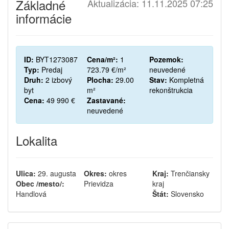
Základné
Aktualizácia: 11.11.2025 07:25
informácie
ID:
BYT1273087
Cena/m²:
1
Pozemok:
Typ:
Predaj
723.79 €/m²
neuvedené
Druh:
2 izbový
Plocha:
29.00
Stav:
Kompletná
byt
m²
rekonštrukcia
Cena:
49 990 €
Zastavané:
neuvedené
Lokalita
Ulica:
29. augusta
Okres:
okres
Kraj:
Trenčiansky
Obec /mesto/:
Prievidza
kraj
Handlová
Štát:
Slovensko