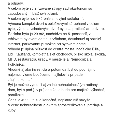
a odpady.
V celom byte sú znižované stropy sadrokartónom so
zabudovanými LED svietidlami.
V celom byte nové kúrenie s novými radiátormi.
Výmena komplet dverí s obložkovými zárubňami v celom
byte, výmena vchodových dverí bytu za protipožiarne dvere.
Rozloha bytu je 29 m2, nachádza na 5. poschodí, v
tehlovom bytovom dome, s výťahom, dotiahnutý aj optický
internet, parkovanie je možné pri bytovom dome.
Výhoda je úplná blízkosť do centra mesta, neďaleko Billa,
Lidl, Kaufland, kompletná sieť obchodov, blízko škola, škôlka,
MHD, reštaurácia, úrady, v meste je aj Nemocnica a
Poliklinika.
Vhodné aj ako investícia a potom dať byt do podnájmu,
nájomcu vieme budúcemu majiteľovi v prípade
záujmu zohnať.
Byt je možné vymeniť aj za inú nehnuteľnosť (za rodinný
dom, byt a pod.), v prípade že to bude pre majiteľa výhodné,
ponúknite.
Cena je 49990 € a je konečná, neplatíte nič navyše.
V cene nehnuteľnosti je okrem sprostredkovania, predaja a
kúpy: