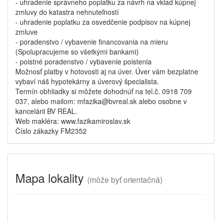
- uhradenie správneho poplatku za návrh na vklad kúpnej
zmluvy do katastra nehnuteľností
- uhradenie poplatku za osvedčenie podpisov na kúpnej
zmluve
- poradenstvo / vybavenie financovania na mieru
(Spolupracujeme so všetkými bankami)
- poistné poradenstvo / vybavenie poistenia
Možnosť platby v hotovosti aj na úver. Úver vám bezplatne
vybaví náš hypotekárny a úverový špecialista.
Termín obhliadky si môžete dohodnúť na tel.č. 0918 709
037, alebo mailom: mfazika@bvreal.sk alebo osobne v
kancelárii BV REAL.
Web makléra: www.fazikamiroslav.sk
Číslo zákazky FM2352
Mapa lokality
(
môže byť orientačná)