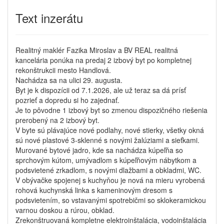
Text inzerátu
Realitný maklér Fazika Miroslav a BV REAL realitná
kancelária ponúka na predaj 2 izbový byt po kompletnej
rekonštrukcii mesto Handlová.
Nachádza sa na ulici 29. augusta.
Byt je k dispozícii od 7.1.2026, ale už teraz sa dá prísť
pozrieť a dopredu si ho zajednať.
Je to pôvodne 1 izbový byt so zmenou dispozičného riešenia
prerobený na 2 izbový byt.
V byte sú plávajúce nové podlahy, nové stierky, všetky okná
sú nové plastové 3-sklenné s novými žalúziami a sieťkami.
Murované bytové jadro, kde sa nachádza kúpeľňa so
sprchovým kútom, umývadlom s kúpeľňovým nábytkom a
podsvietené zrkadlom, s novými dlažbami a obkladmi, WC.
V obývačke spojenej s kuchyňou je nová na mieru vyrobená
rohová kuchynská linka s kameninovým dresom s
podsvietením, so vstavanými spotrebičmi so sklokeramickou
varnou doskou a rúrou, obklad.
Zrekonštruovaná kompletne elektroinštalácia, vodoinštalácia