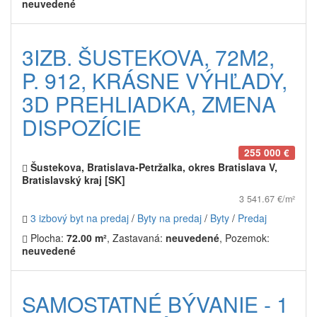
neuvedené
3IZB. ŠUSTEKOVA, 72M2,
P. 912, KRÁSNE VÝHĽADY,
3D PREHLIADKA, ZMENA
DISPOZÍCIE
255 000 €
Šustekova, Bratislava-Petržalka, okres Bratislava V,
Bratislavský kraj [SK]
3 541.67 €/m²
3 izbový byt na predaj
/
Byty na predaj
/
Byty
/
Predaj
Plocha:
72.00 m²
, Zastavaná:
neuvedené
, Pozemok:
neuvedené
SAMOSTATNÉ BÝVANIE - 1