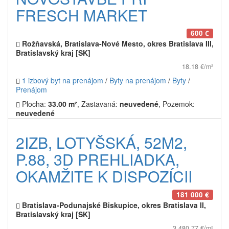
FRESCH MARKET
600 €
Rožňavská, Bratislava-Nové Mesto, okres Bratislava III,
Bratislavský kraj [SK]
18.18 €/m²
1 izbový byt na prenájom
/
Byty na prenájom
/
Byty
/
Prenájom
Plocha:
33.00 m²
, Zastavaná:
neuvedené
, Pozemok:
neuvedené
2IZB, LOTYŠSKÁ, 52M2,
P.88, 3D PREHLIADKA,
OKAMŽITE K DISPOZÍCII
181 000 €
Bratislava-Podunajské Biskupice, okres Bratislava II,
Bratislavský kraj [SK]
3 480.77 €/m²