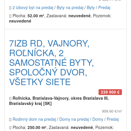
2 izbový byt na predaj
/
Byty na predaj
/
Byty
/
Predaj
Plocha:
52.00 m²
, Zastavaná:
neuvedené
, Pozemok:
neuvedené
7IZB RD, VAJNORY,
ROĽNÍCKA, 2
SAMOSTATNÉ BYTY,
SPOLOČNÝ DVOR,
VŠETKY SIETE
239 900 €
Roľnícka, Bratislava-Vajnory, okres Bratislava III,
Bratislavský kraj [SK]
959.60 €/m²
Rodinný dom na predaj
/
Domy na predaj
/
Domy
/
Predaj
Plocha:
250.00 m²
, Zastavaná:
neuvedené
, Pozemok: