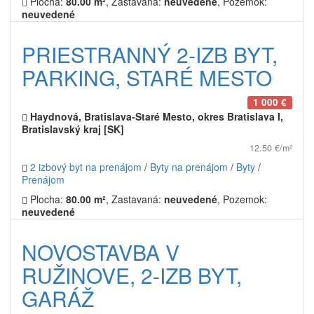
Plocha:
80.00 m²
, Zastavaná:
neuvedené
, Pozemok:
neuvedené
PRIESTRANNÝ 2-IZB BYT,
PARKING, STARÉ MESTO
1 000 €
Haydnová, Bratislava-Staré Mesto, okres Bratislava I,
Bratislavský kraj [SK]
12.50 €/m²
2 izbový byt na prenájom
/
Byty na prenájom
/
Byty
/
Prenájom
Plocha:
80.00 m²
, Zastavaná:
neuvedené
, Pozemok:
neuvedené
NOVOSTAVBA V
RUŽINOVE, 2-IZB BYT,
GARÁŽ