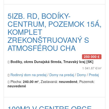
5IZB. RD, BODÍKY-
CENTRUM, POZEMOK 15Á,
KOMPLET
ZREKONŠTRUOVANÝ S
ATMOSFÉROU CHA
250 000 €
Bodíky, okres Dunajská Streda, Trnavský kraj [SK]
1 041.67 €/m²
Rodinný dom na predaj
/
Domy na predaj
/
Domy
/
Predaj
Plocha:
240.00 m²
, Zastavaná:
neuvedené
, Pozemok:
neuvedené
100M2 V CENTRE OBCE