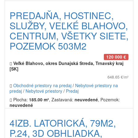
PREDAJŇA, HOSTINEC,
SLUŽBY, VEĽKÉ BLAHOVO,
CENTRUM, VŠETKY SIETE,
POZEMOK 503M2
120 000 €
Veľké Blahovo, okres Dunajská Streda, Trnavský kraj
[SK]
648.65 €/m²
Obchodné priestory na predaj
/
Nebytové priestory na
predaj
/
Nebytové priestory
/
Predaj
Plocha:
185.00 m²
, Zastavaná:
neuvedené
, Pozemok:
neuvedené
4IZB. LATORICKÁ, 79M2,
P.24, 3D OBHLIADKA,