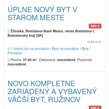
ÚPLNE NOVÝ BYT V
STAROM MESTE
690 €
Žilinská, Bratislava-Staré Mesto, okres Bratislava I,
Bratislavský kraj [SK]
18.65 €/m²
1 izbový byt na prenájom
/
Byty na prenájom
/
Byty
/
Prenájom
Plocha:
37.00 m²
, Zastavaná:
neuvedené
, Pozemok:
neuvedené
NOVO KOMPLETNE
ZARIADENÝ A VYBAVENÝ
VÄČŠÍ BYT, RUŽINOV
580 €