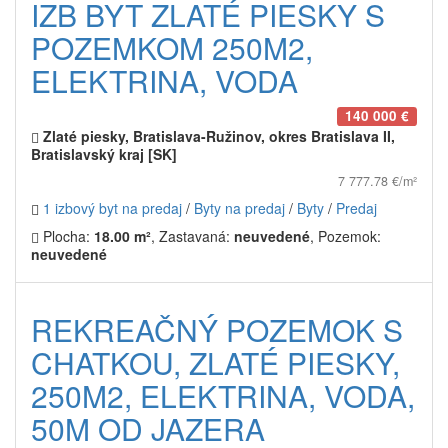
IZB BYT ZLATÉ PIESKY S
POZEMKOM 250M2,
ELEKTRINA, VODA
140 000 €
Zlaté piesky, Bratislava-Ružinov, okres Bratislava II,
Bratislavský kraj [SK]
7 777.78 €/m²
1 izbový byt na predaj
/
Byty na predaj
/
Byty
/
Predaj
Plocha:
18.00 m²
, Zastavaná:
neuvedené
, Pozemok:
neuvedené
REKREAČNÝ POZEMOK S
CHATKOU, ZLATÉ PIESKY,
250M2, ELEKTRINA, VODA,
50M OD JAZERA