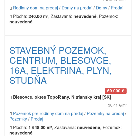
Rodinný dom na predaj
/
Domy na predaj
/
Domy
/
Predaj
Plocha:
240.00 m²
, Zastavaná:
neuvedené
, Pozemok:
neuvedené
STAVEBNÝ POZEMOK,
CENTRUM, BLESOVCE,
16A, ELEKTRINA, PLYN,
STUDŇA
60 000 €
Blesovce, okres Topoľčany, Nitriansky kraj [SK]
36.41 €/m²
Pozemok pre rodinný dom na predaj
/
Pozemky na predaj
/
Pozemky
/
Predaj
Plocha:
1 648.00 m²
, Zastavaná:
neuvedené
, Pozemok:
neuvedené