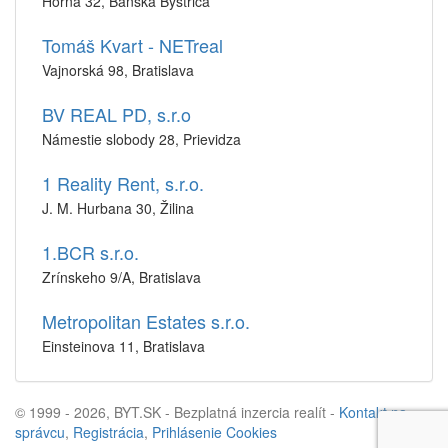
Horná 32, Banská Bystrica
Tomáš Kvart - NETreal
Vajnorská 98, Bratislava
BV REAL PD, s.r.o
Námestie slobody 28, Prievidza
1 Reality Rent, s.r.o.
J. M. Hurbana 30, Žilina
1.BCR s.r.o.
Zrínskeho 9/A, Bratislava
Metropolitan Estates s.r.o.
Einsteinova 11, Bratislava
© 1999 - 2026, BYT.SK - Bezplatná inzercia realít -
Kontakt na
správcu
,
Registrácia
,
Prihlásenie
Cookies