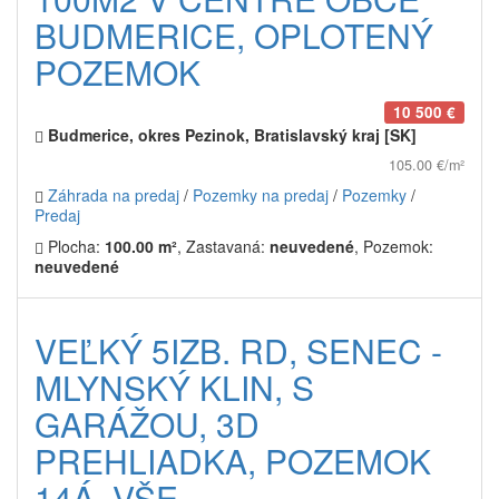
BUDMERICE, OPLOTENÝ
POZEMOK
10 500 €
Budmerice, okres Pezinok, Bratislavský kraj [SK]
105.00 €/m²
Záhrada na predaj
/
Pozemky na predaj
/
Pozemky
/
Predaj
Plocha:
100.00 m²
, Zastavaná:
neuvedené
, Pozemok:
neuvedené
VEĽKÝ 5IZB. RD, SENEC -
MLYNSKÝ KLIN, S
GARÁŽOU, 3D
PREHLIADKA, POZEMOK
14Á, VŠE