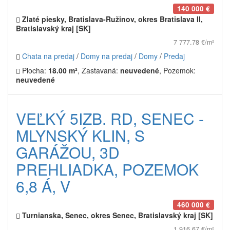
140 000 €
Zlaté piesky, Bratislava-Ružinov, okres Bratislava II,
Bratislavský kraj [SK]
7 777.78 €/m²
Chata na predaj
/
Domy na predaj
/
Domy
/
Predaj
Plocha:
18.00 m²
, Zastavaná:
neuvedené
, Pozemok:
neuvedené
VEĽKÝ 5IZB. RD, SENEC -
MLYNSKÝ KLIN, S
GARÁŽOU, 3D
PREHLIADKA, POZEMOK
6,8 Á, V
460 000 €
Turnianska, Senec, okres Senec, Bratislavský kraj [SK]
1 916.67 €/m²