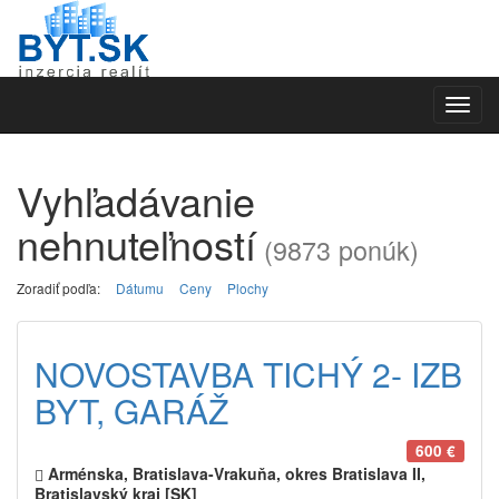
Toggl
navig
Vyhľadávanie
nehnuteľností
(9873 ponúk)
Zoradiť podľa:
Dátumu
Ceny
Plochy
NOVOSTAVBA TICHÝ 2- IZB
BYT, GARÁŽ
600 €
Arménska, Bratislava-Vrakuňa, okres Bratislava II,
Bratislavský kraj [SK]