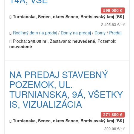
599 000 €
Turnianska, Senec, okres Senec, Bratislavský kraj [SK]
2 495.83 €/m²
Rodinný dom na predaj
/
Domy na predaj
/
Domy
/
Predaj
Plocha:
240.00 m²
, Zastavaná:
neuvedené
, Pozemok:
neuvedené
NA PREDAJ STAVEBNÝ
POZEMOK, UL.
TURNIANSKA, 9Á, VŠETKY
IS, VIZUALIZÁCIA
271 800 €
Turnianska, Senec, okres Senec, Bratislavský kraj [SK]
300.00 €/m²