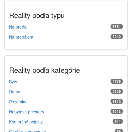
Reality podľa typu
Na predaj
6651
Na prenájom
3342
Reality podľa kategórie
Byty
4779
Domy
2609
Pozemky
1812
Nebytové priestory
1213
Komerčné objekty
611
Garáže, parkovanie
66