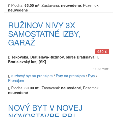
Plocha:
65.00 m²
, Zastavaná:
neuvedené
, Pozemok:
neuvedené
RUŽINOV NIVY 3X
SAMOSTATNÉ IZBY,
GARAŽ
950 €
Tekovská, Bratislava-Ružinov, okres Bratislava II,
Bratislavský kraj [SK]
11.88 €/m²
3 izbový byt na prenájom
/
Byty na prenájom
/
Byty
/
Prenájom
Plocha:
80.00 m²
, Zastavaná:
neuvedené
, Pozemok:
neuvedené
NOVÝ BYT V NOVEJ
NOVOSTAVBE PRI