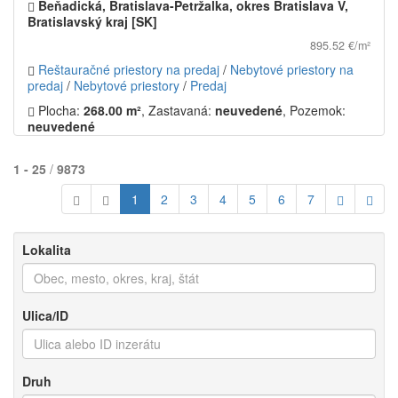
Beňadická, Bratislava-Petržalka, okres Bratislava V,
Bratislavský kraj [SK]
895.52 €/m²
Reštauračné priestory na predaj
/
Nebytové priestory na
predaj
/
Nebytové priestory
/
Predaj
Plocha:
268.00 m²
, Zastavaná:
neuvedené
, Pozemok:
neuvedené
1 - 25
/
9873
1
2
3
4
5
6
7
Lokalita
Ulica/ID
Druh