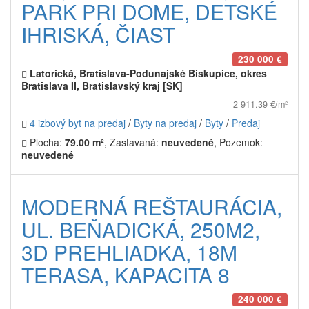
PARK PRI DOME, DETSKÉ
IHRISKÁ, ČIAST
230 000 €
Latorická, Bratislava-Podunajské Biskupice, okres
Bratislava II, Bratislavský kraj [SK]
2 911.39 €/m²
4 izbový byt na predaj
/
Byty na predaj
/
Byty
/
Predaj
Plocha:
79.00 m²
, Zastavaná:
neuvedené
, Pozemok:
neuvedené
MODERNÁ REŠTAURÁCIA,
UL. BEŇADICKÁ, 250M2,
3D PREHLIADKA, 18M
TERASA, KAPACITA 8
240 000 €