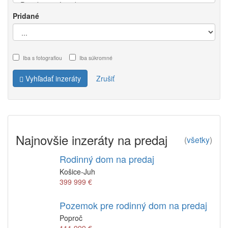
Pridané
Iba s fotografiou
Iba súkromné
Vyhľadať inzeráty
Zrušiť
Najnovšie inzeráty na predaj
(
všetky
)
Rodinný dom na predaj
Košice-Juh
399 999 €
Pozemok pre rodinný dom na predaj
Poproč