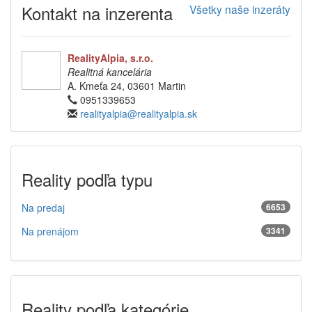
Kontakt na inzerenta
Všetky naše inzeráty
RealityAlpia, s.r.o.
Realitná kancelária
A. Kmeťa 24, 03601 Martin
0951339653
realityalpia@realityalpia.sk
Reality podľa typu
Na predaj
6653
Na prenájom
3341
Reality podľa kategórie