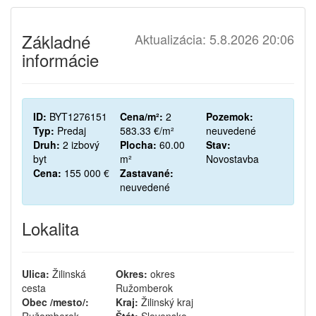
Základné
Aktualizácia: 5.8.2026 20:06
informácie
ID:
BYT1276151
Cena/m²:
2
Pozemok:
Typ:
Predaj
583.33 €/m²
neuvedené
Druh:
2 izbový
Plocha:
60.00
Stav:
byt
m²
Novostavba
Cena:
155 000 €
Zastavané:
neuvedené
Lokalita
Ulica:
Žilinská
Okres:
okres
cesta
Ružomberok
Obec /mesto/:
Kraj:
Žilinský kraj