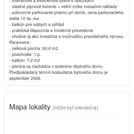
- interiérové a exteriérové dvere s obložkami
- vlastné plynové kúrenie = veľmi nízke mesačné náklady
- súkromné parkovanie priamo pri dome, cena parkovacieho
státia 10 tis. eur
- balkón pre oddych a výhľad
- praktická dispozícia a moderné prevedenie
- vhodné aj ako investícia s možnosťou pravidelného výnosu
Parametre:
- celková plocha: 60,6 m2
- poschodie: 1.p.
- balkón: 7,2 m2
- pivnica sa nachádza v suteréne obytného domu
Predpokladaný termín kolaudácie bytového domu je
september 2026.
Mapa lokality
(
môže byť orientačná)