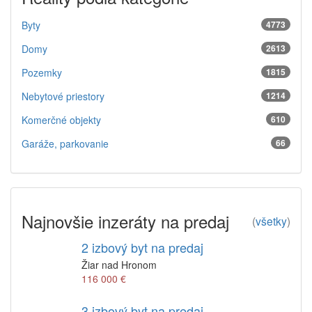
Byty
4773
Domy
2613
Pozemky
1815
Nebytové priestory
1214
Komerčné objekty
610
Garáže, parkovanie
66
Najnovšie inzeráty na predaj
(
všetky
)
2 izbový byt na predaj
Žiar nad Hronom
116 000 €
3 izbový byt na predaj