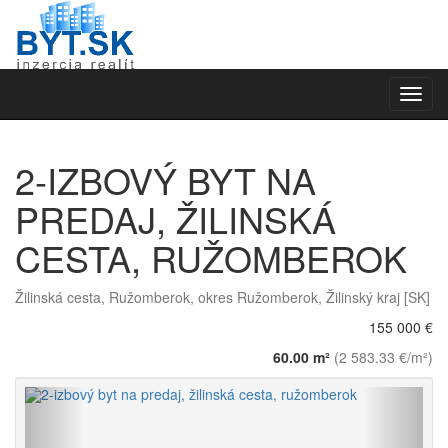
Toggl
navig
2-IZBOVÝ BYT NA
PREDAJ, ŽILINSKÁ
CESTA, RUŽOMBEROK
Žilinská cesta, Ružomberok, okres Ružomberok, Žilinský kraj [SK]
155 000 €
60.00 m²
(2 583.33 €/m²)
Späť
Vpred