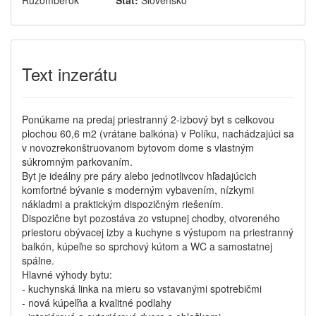
Ružomberok
Štát:
Slovensko
Text inzerátu
Ponúkame na predaj priestranný 2-izbový byt s celkovou
plochou 60,6 m2 (vrátane balkóna) v Políku, nachádzajúci sa
v novozrekonštruovanom bytovom dome s vlastným
súkromným parkovaním.
Byt je ideálny pre páry alebo jednotlivcov hľadajúcich
komfortné bývanie s moderným vybavením, nízkymi
nákladmi a praktickým dispozičným riešením.
Dispozične byt pozostáva zo vstupnej chodby, otvoreného
priestoru obývacej izby a kuchyne s výstupom na priestranný
balkón, kúpeľne so sprchový kútom a WC a samostatnej
spálne.
Hlavné výhody bytu:
- kuchynská linka na mieru so vstavanými spotrebičmi
- nová kúpeľňa a kvalitné podlahy