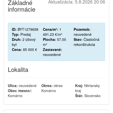
Základné
Aktualizácia: 5.8.2026 20:06
informácie
ID:
BYT1279658
Cena/m²:
1
Pozemok:
Typ:
Predaj
491.23 €/m²
neuvedené
Druh:
2 izbový
Plocha:
57.00
Stav:
Čiastočná
byt
m²
rekonštrukcia
Cena:
85 000 €
Zastavané:
neuvedené
Lokalita
Ulica:
neuvedené
Okres:
okres
Kraj:
Nitriansky
Obec /mesto/:
Komárno
kraj
Komárno
Štát:
Slovensko