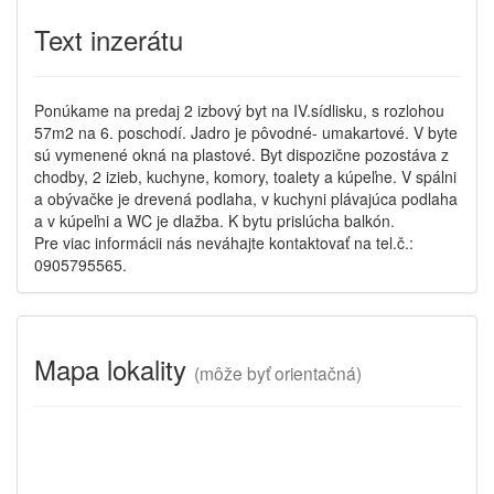
Text inzerátu
Ponúkame na predaj 2 izbový byt na IV.sídlisku, s rozlohou
57m2 na 6. poschodí. Jadro je pôvodné- umakartové. V byte
sú vymenené okná na plastové. Byt dispozične pozostáva z
chodby, 2 izieb, kuchyne, komory, toalety a kúpeľne. V spálni
a obývačke je drevená podlaha, v kuchyni plávajúca podlaha
a v kúpeľni a WC je dlažba. K bytu prislúcha balkón.
Pre viac informácii nás neváhajte kontaktovať na tel.č.:
0905795565.
Mapa lokality
(
môže byť orientačná)