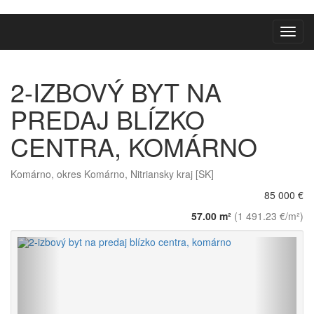
Toggl
navig
2-IZBOVÝ BYT NA
PREDAJ BLÍZKO
CENTRA, KOMÁRNO
Komárno, okres Komárno, Nitriansky kraj [SK]
85 000 €
57.00 m²
(1 491.23 €/m²)
Späť
Vpred