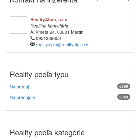
RealityAlpia, s.r.o.
Realitná kancelária
A. Kmeťa 24, 03601 Martin
0951339653
realityalpia@realityalpia.sk
Reality podľa typu
Na predaj
6650
Na prenájom
3343
Reality podľa kategórie