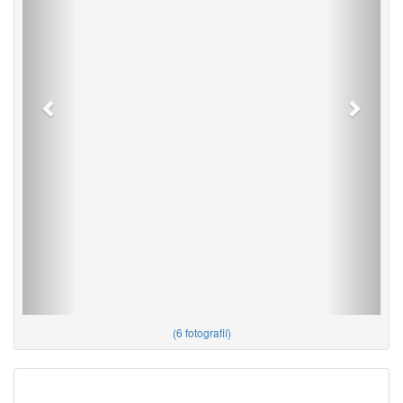
(
6 fotografií
)