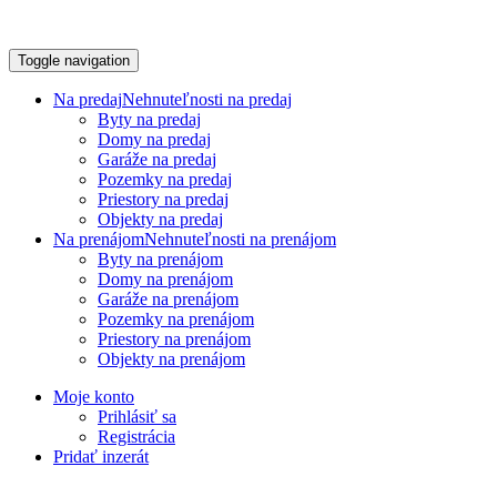
Toggle navigation
Na predaj
Nehnuteľnosti na predaj
Byty na predaj
Domy na predaj
Garáže na predaj
Pozemky na predaj
Priestory na predaj
Objekty na predaj
Na prenájom
Nehnuteľnosti na prenájom
Byty na prenájom
Domy na prenájom
Garáže na prenájom
Pozemky na prenájom
Priestory na prenájom
Objekty na prenájom
Moje konto
Prihlásiť sa
Registrácia
Pridať inzerát