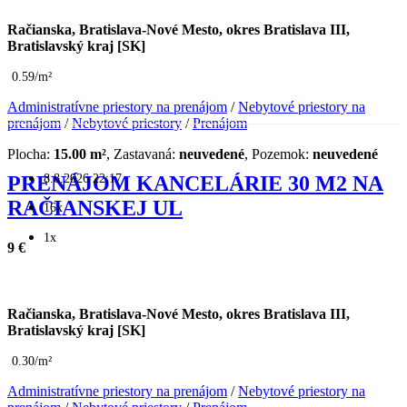
Račianska, Bratislava-Nové Mesto, okres Bratislava III,
Bratislavský kraj [SK]
0.59/m²
Administratívne priestory na prenájom
/
Nebytové priestory na
prenájom
/
Nebytové priestory
/
Prenájom
Plocha:
15.00 m²
, Zastavaná:
neuvedené
, Pozemok:
neuvedené
8.8.2026 22:17
PRENÁJOM KANCELÁRIE 30 M2 NA
RAČIANSKEJ UL
16x
1x
9 €
Račianska, Bratislava-Nové Mesto, okres Bratislava III,
Bratislavský kraj [SK]
0.30/m²
Administratívne priestory na prenájom
/
Nebytové priestory na