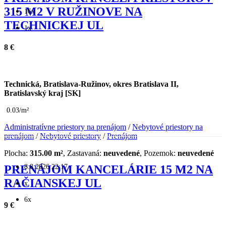
315 M2 V RUŽINOVE NA
16x
TECHNICKEJ UL
1x
8 €
Technická, Bratislava-Ružinov, okres Bratislava II,
Bratislavský kraj [SK]
0.03/m²
Administratívne priestory na prenájom
/
Nebytové priestory na
prenájom
/
Nebytové priestory
/
Prenájom
Plocha:
315.00 m²
, Zastavaná:
neuvedené
, Pozemok:
neuvedené
8.8.2026 22:17
PRENÁJOM KANCELÁRIE 15 M2 NA
RAČIANSKEJ UL
x
6x
9 €