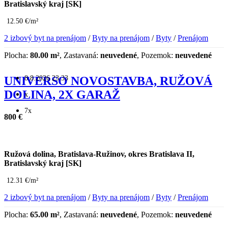
Bratislavský kraj [SK]
12.50 €/m²
2 izbový byt na prenájom
/
Byty na prenájom
/
Byty
/
Prenájom
Plocha:
80.00 m²
, Zastavaná:
neuvedené
, Pozemok:
neuvedené
8.8.2026 23:33
UNIVERSO NOVOSTAVBA, RUŽOVÁ
DOLINA, 2X GARAŽ
x
7x
800 €
Ružová dolina, Bratislava-Ružinov, okres Bratislava II,
Bratislavský kraj [SK]
12.31 €/m²
2 izbový byt na prenájom
/
Byty na prenájom
/
Byty
/
Prenájom
Plocha:
65.00 m²
, Zastavaná:
neuvedené
, Pozemok:
neuvedené