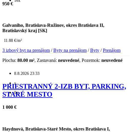
16x
950 €
Galvaniho, Bratislava-Ružinov, okres Bratislava II,
Bratislavský kraj [SK]
11.88 €/m²
3 izbový byt na prenájom
/
Byty na prenájom
/
Byty
/
Prenájom
Plocha:
80.00 m²
, Zastavaná:
neuvedené
, Pozemok:
neuvedené
8.8.2026 23:33
x
PRIESTRANNÝ 2-IZB BYT, PARKING,
0x
STARÉ MESTO
1 000 €
Haydnová, Bratislava-Staré Mesto, okres Bratislava I,