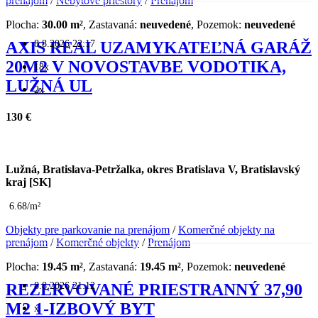
prenájom
/
Nebytové priestory
/
Prenájom
Plocha:
30.00 m²
, Zastavaná:
neuvedené
, Pozemok:
neuvedené
8.8.2026 22:17
AXIS REAL UZAMYKATEĽNÁ GARÁŽ
20M2 V NOVOSTAVBE VODOTIKA,
18x
LUŽNÁ UL
2x
130 €
Lužná, Bratislava-Petržalka, okres Bratislava V, Bratislavský
kraj [SK]
6.68/m²
Objekty pre parkovanie na prenájom
/
Komerčné objekty na
prenájom
/
Komerčné objekty
/
Prenájom
Plocha:
19.45 m²
, Zastavaná:
19.45 m²
, Pozemok:
neuvedené
8.8.2026 21:12
REZERVOVANÉ PRIESTRANNÝ 37,90
M2 1-IZBOVÝ BYT
x