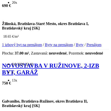
20x
690 €
Žilinská, Bratislava-Staré Mesto, okres Bratislava I,
Bratislavský kraj [SK]
18.65 €/m²
1 izbový byt na prenájom
/
Byty na prenájom
/
Byty
/
Prenájom
Plocha:
37.00 m²
, Zastavaná:
neuvedené
, Pozemok:
neuvedené
8.8.2026 22:41
NOVOSTAVBA V RUŽINOVE, 2-IZB
BYT, GARÁŽ
x
13x
750 €
Galvaniho, Bratislava-Ružinov, okres Bratislava II,
Bratislavský kraj [SK]