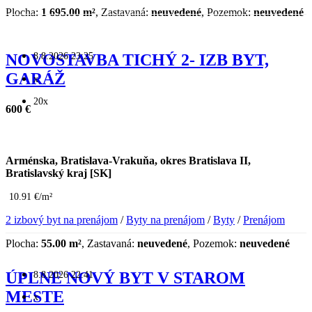
Plocha:
1 695.00 m²
, Zastavaná:
neuvedené
, Pozemok:
neuvedené
8.8.2026 23:25
NOVOSTAVBA TICHÝ 2- IZB BYT,
GARÁŽ
x
20x
600 €
Arménska, Bratislava-Vrakuňa, okres Bratislava II,
Bratislavský kraj [SK]
10.91 €/m²
2 izbový byt na prenájom
/
Byty na prenájom
/
Byty
/
Prenájom
Plocha:
55.00 m²
, Zastavaná:
neuvedené
, Pozemok:
neuvedené
8.8.2026 22:41
ÚPLNE NOVÝ BYT V STAROM
MESTE
x