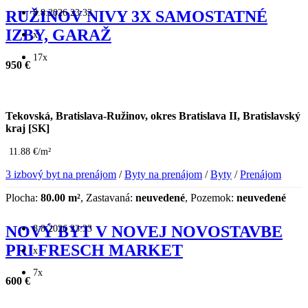
8.8.2026 23:33
RUŽINOV NIVY 3X SAMOSTATNÉ
IZBY, GARAŽ
x
17x
950 €
Tekovská, Bratislava-Ružinov, okres Bratislava II, Bratislavský
kraj [SK]
11.88 €/m²
3 izbový byt na prenájom
/
Byty na prenájom
/
Byty
/
Prenájom
Plocha:
80.00 m²
, Zastavaná:
neuvedené
, Pozemok:
neuvedené
8.8.2026 23:33
NOVÝ BYT V NOVEJ NOVOSTAVBE
PRI FRESCH MARKET
x
7x
600 €