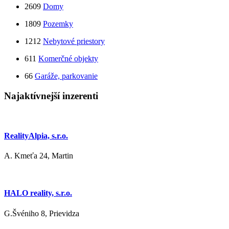
2609
Domy
1809
Pozemky
1212
Nebytové priestory
611
Komerčné objekty
66
Garáže, parkovanie
Najaktívnejší inzerenti
RealityAlpia, s.r.o.
A. Kmeťa 24, Martin
HALO reality, s.r.o.
G.Švéniho 8, Prievidza