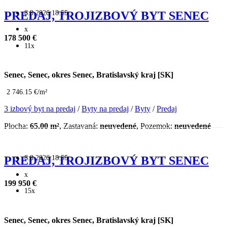
8.8.2026 18:55
PREDAJ, TROJIZBOVÝ BYT SENEC
x
178 500 €
11x
Senec, Senec, okres Senec, Bratislavský kraj [SK]
2 746.15 €/m²
3 izbový byt na predaj
/
Byty na predaj
/
Byty
/
Predaj
Plocha:
65.00 m²
, Zastavaná:
neuvedené
, Pozemok:
neuvedené
8.8.2026 18:55
PREDAJ, TROJIZBOVÝ BYT SENEC
x
199 950 €
15x
Senec, Senec, okres Senec, Bratislavský kraj [SK]