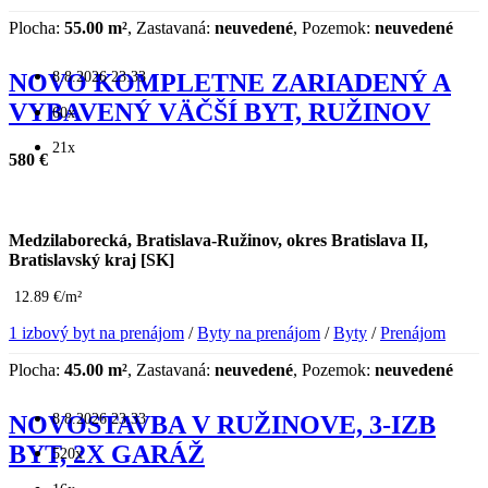
Plocha:
55.00 m²
, Zastavaná:
neuvedené
, Pozemok:
neuvedené
8.8.2026 23:33
NOVO KOMPLETNE ZARIADENÝ A
VYBAVENÝ VÄČŠÍ BYT, RUŽINOV
60x
21x
580 €
Medzilaborecká, Bratislava-Ružinov, okres Bratislava II,
Bratislavský kraj [SK]
12.89 €/m²
1 izbový byt na prenájom
/
Byty na prenájom
/
Byty
/
Prenájom
Plocha:
45.00 m²
, Zastavaná:
neuvedené
, Pozemok:
neuvedené
8.8.2026 23:33
NOVOSTAVBA V RUŽINOVE, 3-IZB
BYT, 2X GARÁŽ
520x