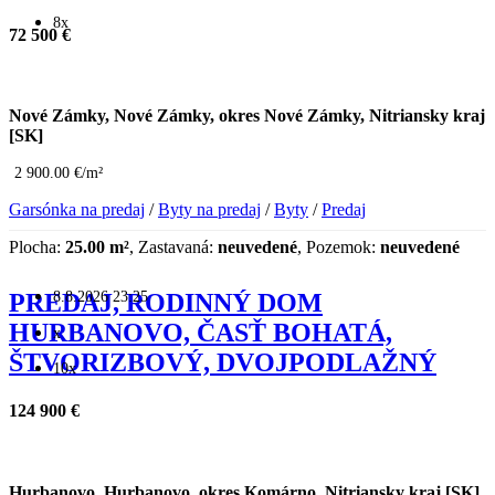
8x
72 500 €
Nové Zámky, Nové Zámky, okres Nové Zámky, Nitriansky kraj
[SK]
2 900.00 €/m²
Garsónka na predaj
/
Byty na predaj
/
Byty
/
Predaj
Plocha:
25.00 m²
, Zastavaná:
neuvedené
, Pozemok:
neuvedené
8.8.2026 23:25
PREDAJ, RODINNÝ DOM
HURBANOVO, ČASŤ BOHATÁ,
x
ŠTVORIZBOVÝ, DVOJPODLAŽNÝ
10x
124 900 €
Hurbanovo, Hurbanovo, okres Komárno, Nitriansky kraj [SK]