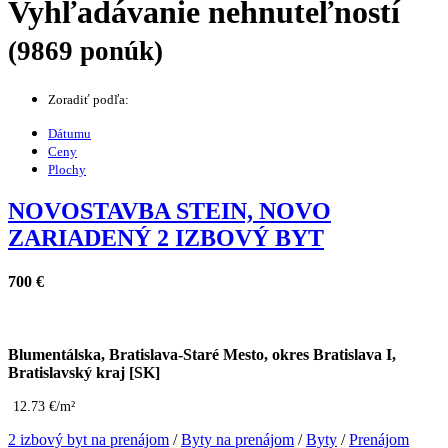
Vyhľadávanie nehnuteľností
(9869 ponúk)
Zoradiť podľa:
Dátumu
Ceny
Plochy
NOVOSTAVBA STEIN, NOVO
ZARIADENÝ 2 IZBOVÝ BYT
700 €
Blumentálska, Bratislava-Staré Mesto, okres Bratislava I,
Bratislavský kraj [SK]
12.73 €/m²
2 izbový byt na prenájom
/
Byty na prenájom
/
Byty
/
Prenájom