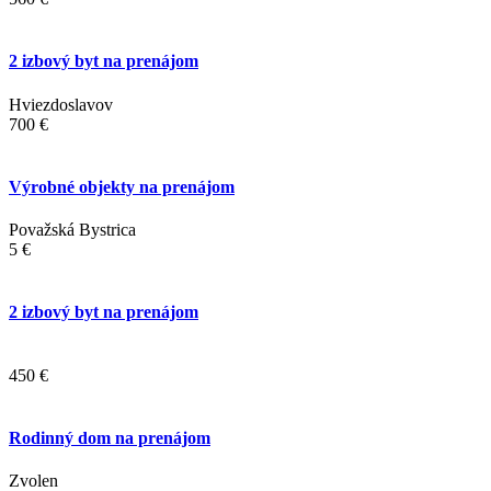
2 izbový byt na prenájom
Hviezdoslavov
700 €
Výrobné objekty na prenájom
Považská Bystrica
5 €
2 izbový byt na prenájom
450 €
Rodinný dom na prenájom
Zvolen