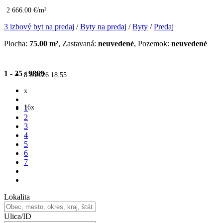
2 666.00 €/m²
3 izbový byt na predaj
/
Byty na predaj
/
Byty
/
Predaj
Plocha:
75.00 m²
, Zastavaná:
neuvedené
, Pozemok:
neuvedené
1 - 25
/
9869
8.8.2026 18:55
x
16x
1
2
3
4
5
6
7
Lokalita
Ulica/ID