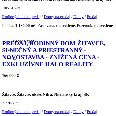
105.31 €/m²
Rodinný dom na predaj
/
Domy na predaj
/
Domy
/
Predaj
Plocha:
1 186.00 m²
, Zastavaná:
neuvedené
, Pozemok:
neuvedené
8.8.2026 23:25
PREDAJ, RODINNÝ DOM ŽITAVCE,
SLNEČNÝ A PRIESTRANNÝ -
x
NOVOSTAVBA - ZNÍŽENÁ CENA -
0x
EXKLUZÍVNE HALO REALITY
166 000 €
Žitavce, Žitavce, okres Nitra, Nitriansky kraj [SK]
97.94 €/m²
Rodinný dom na predaj
/
Domy na predaj
/
Domy
/
Predaj