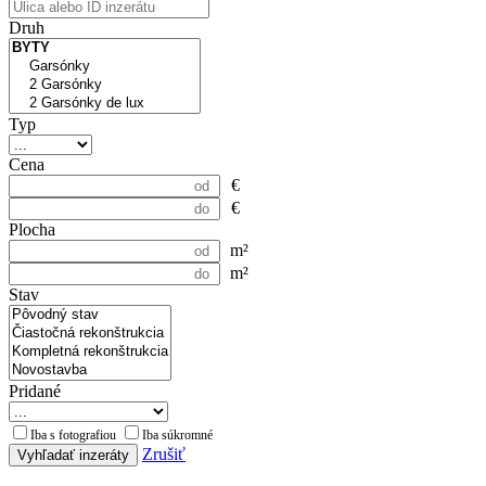
Druh
Typ
Cena
€
€
Plocha
m²
m²
Stav
Pridané
Iba s fotografiou
Iba súkromné
Zrušiť
Vyhľadať inzeráty