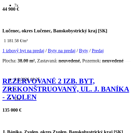
7x
44 900 €
Lučenec, okres Lučenec, Banskobystrický kraj [SK]
1 181.58 €/m²
1 izbový byt na predaj
/
Byty na predaj
/
Byty
/
Predaj
Plocha:
38.00 m²
, Zastavaná:
neuvedené
, Pozemok:
neuvedené
8.8.2026 19:25
REZERVOVANÉ 2 IZB. BYT,
ZREKONŠTRUOVANÝ, UL. J. BANÍKA
x
- ZVOLEN
11x
135 000 €
J. Bánika, Zvolen, okres Zvolen, Banskobystrický kraj [SK]