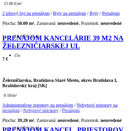
15.00 €/m²
2 izbový byt na prenájom
/
Byty na prenájom
/
Byty
/
Prenájom
Plocha:
50.00 m²
, Zastavaná:
neuvedené
, Pozemok:
neuvedené
8.8.2026 22:41
PRENÁJOM KANCELÁRIE 39 M2 NA
ŽELEZNIČIARSKEJ UL
x
15x
7 €
Železničiarska, Bratislava-Staré Mesto, okres Bratislava I,
Bratislavský kraj [SK]
0.18/m²
Administratívne priestory na prenájom
/
Nebytové priestory na
prenájom
/
Nebytové priestory
/
Prenájom
Plocha:
39.20 m²
, Zastavaná:
neuvedené
, Pozemok:
neuvedené
8.8.2026 22:18
PRENÁJOM KANCEL. PRIESTOROV