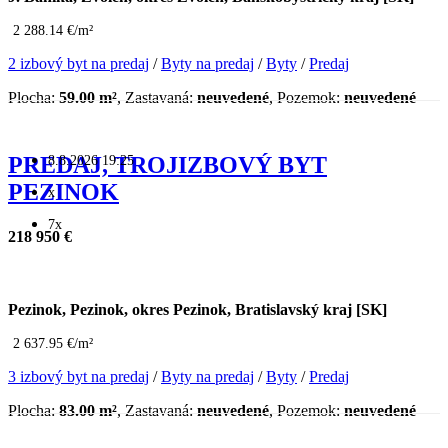
2 288.14 €/m²
2 izbový byt na predaj
/
Byty na predaj
/
Byty
/
Predaj
Plocha:
59.00 m²
, Zastavaná:
neuvedené
, Pozemok:
neuvedené
8.8.2026 19:25
PREDAJ, TROJIZBOVÝ BYT
PEZINOK
x
7x
218 950 €
Pezinok, Pezinok, okres Pezinok, Bratislavský kraj [SK]
2 637.95 €/m²
3 izbový byt na predaj
/
Byty na predaj
/
Byty
/
Predaj
Plocha:
83.00 m²
, Zastavaná:
neuvedené
, Pozemok:
neuvedené