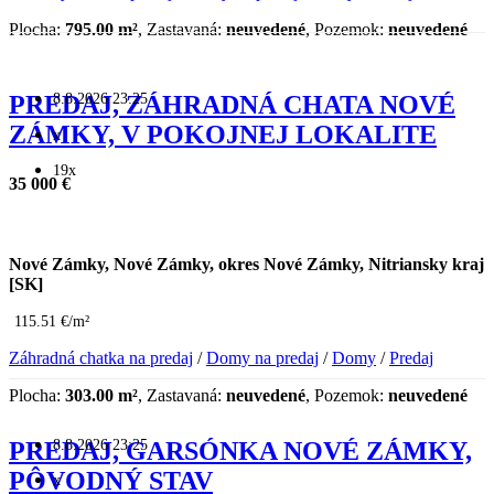
Plocha:
795.00 m²
, Zastavaná:
neuvedené
, Pozemok:
neuvedené
8.8.2026 23:25
PREDAJ, ZÁHRADNÁ CHATA NOVÉ
ZÁMKY, V POKOJNEJ LOKALITE
x
19x
35 000 €
Nové Zámky, Nové Zámky, okres Nové Zámky, Nitriansky kraj
[SK]
115.51 €/m²
Záhradná chatka na predaj
/
Domy na predaj
/
Domy
/
Predaj
Plocha:
303.00 m²
, Zastavaná:
neuvedené
, Pozemok:
neuvedené
8.8.2026 23:25
PREDAJ, GARSÓNKA NOVÉ ZÁMKY,
PÔVODNÝ STAV
x